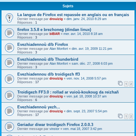
Sujets
La langue de Firefox est repassée en anglais ou en français
Dernier message par
drouizig
«
dim. janv. 24, 2010 8:29 am
Réponses :
1
firefox 3.5.8 e brezhoneg (dindan linux)
Dernier message par
bIBAR
«
mer. avr. 14, 2010 8:18 am
Réponses :
3
Evezhiadennoù d/b Firefox
Dernier message par
Alan Monfort
«
dim. avr. 19, 2009 11:21 pm
Réponses :
3
Evezhiadennoù d/b Thunderbird
Dernier message par
Alan Monfort
«
sam. déc. 27, 2008 6:03 pm
Réponses :
3
Evezhiadennou d/b troidigezh ff3
Dernier message par
drouizig
«
ven. nov. 14, 2008 5:57 pm
Réponses :
17
1
2
Troidigezh FF3.0 : rollad ar vuioù-koukoug da reizhañ
Dernier message par
drouizig
«
ven. juil. 18, 2008 10:37 am
Réponses :
6
Evezhiadennoù yezh...
Dernier message par
drouizig
«
dim. sept. 23, 2007 5:54 pm
Réponses :
17
1
2
Geriadur diwar troidigezh Firefox 2.0.0.3
Dernier message par
vinstor
«
ven. mai 18, 2007 3:42 pm