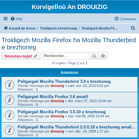
Korvigelloù An DROUIZIG
FAQ
Connexion
R
Accueil du forum
Troidigezh e brezhoneg
Troidigezh Mozilla Firefox ha Mozilla Thunderbird e brezhoneg
e
Troidigezh Mozilla Firefox ha Mozilla Thunderbird
c
e brezhoneg
h
Rechercher
Recherche avanc
Nouveau sujet
e
33 sujets • Page
1
sur
1
r
Annonces
c
h
Pellgargañ Mozilla Thunderbird 3.0 e brezhoneg
Dernier message par
drouizig
«
sam. avr. 03, 2010 6:02 pm
e
Réponses :
1
r
Pellgargañ Mozilla Firefox 3.6 amañ!
Dernier message par
drouizig
«
dim. mars 07, 2010 10:00 am
Réponses :
5
Pellgargañ Mozilla Firefox 3.0.10 e brezhoneg
Dernier message par
drouizig
«
ven. mai 08, 2009 10:44 am
Réponses :
1
Pellgargañ Mozilla Thunderbird 2.0.0.18 e brezhoneg amañ...
Dernier message par
drouizig
«
ven. déc. 19, 2008 1:17 pm
Réponses :
1