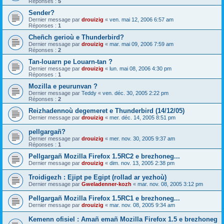
Réponses :
5
Sender?
Dernier message par
drouizig
«
ven. mai 12, 2006 6:57 am
Réponses :
1
Cheñch gerioù e Thunderbird?
Dernier message par
drouizig
«
mar. mai 09, 2006 7:59 am
Réponses :
2
Tan-louarn pe Louarn-tan ?
Dernier message par
drouizig
«
lun. mai 08, 2006 4:30 pm
Réponses :
1
Mozilla e peurunvan ?
Dernier message par
Teddy
«
ven. déc. 30, 2005 2:22 pm
Réponses :
2
Reizhadennoù degemeret e Thunderbird (14/12/05)
Dernier message par
drouizig
«
mer. déc. 14, 2005 8:51 pm
pellgargañ?
Dernier message par
drouizig
«
mer. nov. 30, 2005 9:37 am
Réponses :
1
Pellgargañ Mozilla Firefox 1.5RC2 e brezhoneg...
Dernier message par
drouizig
«
dim. nov. 13, 2005 2:38 pm
Troidigezh : Ejipt pe Egipt (rollad ar yezhoù)
Dernier message par
Gweladenner-kozh
«
mar. nov. 08, 2005 3:12 pm
Pellgargañ Mozilla Firefox 1.5RC1 e brezhoneg...
Dernier message par
drouizig
«
mar. nov. 08, 2005 9:34 am
Kemenn ofisiel : Amañ emañ Mozilla Firefox 1.5 e brezhoneg