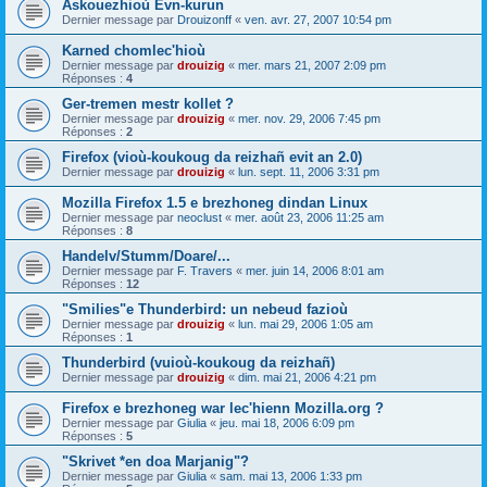
Askouezhioù Evn-kurun
Dernier message par
Drouizonff
«
ven. avr. 27, 2007 10:54 pm
Karned chomlec'hioù
Dernier message par
drouizig
«
mer. mars 21, 2007 2:09 pm
Réponses :
4
Ger-tremen mestr kollet ?
Dernier message par
drouizig
«
mer. nov. 29, 2006 7:45 pm
Réponses :
2
Firefox (vioù-koukoug da reizhañ evit an 2.0)
Dernier message par
drouizig
«
lun. sept. 11, 2006 3:31 pm
Mozilla Firefox 1.5 e brezhoneg dindan Linux
Dernier message par
neoclust
«
mer. août 23, 2006 11:25 am
Réponses :
8
Handelv/Stumm/Doare/...
Dernier message par
F. Travers
«
mer. juin 14, 2006 8:01 am
Réponses :
12
"Smilies"e Thunderbird: un nebeud fazioù
Dernier message par
drouizig
«
lun. mai 29, 2006 1:05 am
Réponses :
1
Thunderbird (vuioù-koukoug da reizhañ)
Dernier message par
drouizig
«
dim. mai 21, 2006 4:21 pm
Firefox e brezhoneg war lec'hienn Mozilla.org ?
Dernier message par
Giulia
«
jeu. mai 18, 2006 6:09 pm
Réponses :
5
"Skrivet *en doa Marjanig"?
Dernier message par
Giulia
«
sam. mai 13, 2006 1:33 pm