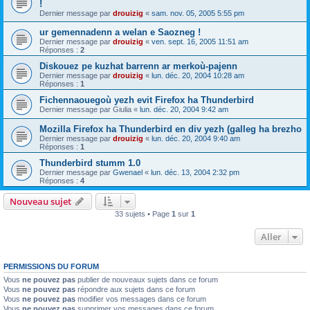
!
Dernier message par
drouizig
«
sam. nov. 05, 2005 5:55 pm
ur gemennadenn a welan e Saozneg !
Dernier message par
drouizig
«
ven. sept. 16, 2005 11:51 am
Réponses :
2
Diskouez pe kuzhat barrenn ar merkoù-pajenn
Dernier message par
drouizig
«
lun. déc. 20, 2004 10:28 am
Réponses :
1
Fichennaouegoù yezh evit Firefox ha Thunderbird
Dernier message par
Giulia
«
lun. déc. 20, 2004 9:42 am
Mozilla Firefox ha Thunderbird en div yezh (galleg ha brezho
Dernier message par
drouizig
«
lun. déc. 20, 2004 9:40 am
Réponses :
1
Thunderbird stumm 1.0
Dernier message par
Gwenael
«
lun. déc. 13, 2004 2:32 pm
Réponses :
4
Nouveau sujet
33 sujets • Page
1
sur
1
Aller
PERMISSIONS DU FORUM
Vous
ne pouvez pas
publier de nouveaux sujets dans ce forum
Vous
ne pouvez pas
répondre aux sujets dans ce forum
Vous
ne pouvez pas
modifier vos messages dans ce forum
Vous
ne pouvez pas
supprimer vos messages dans ce forum