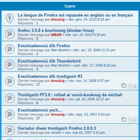
Sujets
La langue de Firefox est repassée en anglais ou en français
Dernier message par
drouizig
«
dim. janv. 24, 2010 8:29 am
Réponses :
1
firefox 3.5.8 e brezhoneg (dindan linux)
Dernier message par
bIBAR
«
mer. avr. 14, 2010 8:18 am
Réponses :
3
Evezhiadennoù d/b Firefox
Dernier message par
Alan Monfort
«
dim. avr. 19, 2009 11:21 pm
Réponses :
3
Evezhiadennoù d/b Thunderbird
Dernier message par
Alan Monfort
«
sam. déc. 27, 2008 6:03 pm
Réponses :
3
Evezhiadennou d/b troidigezh ff3
Dernier message par
drouizig
«
ven. nov. 14, 2008 5:57 pm
Réponses :
17
1
2
Troidigezh FF3.0 : rollad ar vuioù-koukoug da reizhañ
Dernier message par
drouizig
«
ven. juil. 18, 2008 10:37 am
Réponses :
6
Evezhiadennoù yezh...
Dernier message par
drouizig
«
dim. sept. 23, 2007 5:54 pm
Réponses :
17
1
2
Geriadur diwar troidigezh Firefox 2.0.0.3
Dernier message par
vinstor
«
ven. mai 18, 2007 3:42 pm