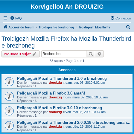
Korvigelloù An DROUIZIG
FAQ
Connexion
R
Accueil du forum
Troidigezh e brezhoneg
Troidigezh Mozilla Firefox ha Mozilla Thunderbird e brezhoneg
e
Troidigezh Mozilla Firefox ha Mozilla Thunderbird
c
e brezhoneg
h
Rechercher
Recherche avanc
Nouveau sujet
e
33 sujets • Page
1
sur
1
r
Annonces
c
h
Pellgargañ Mozilla Thunderbird 3.0 e brezhoneg
Dernier message par
drouizig
«
sam. avr. 03, 2010 6:02 pm
e
Réponses :
1
r
Pellgargañ Mozilla Firefox 3.6 amañ!
Dernier message par
drouizig
«
dim. mars 07, 2010 10:00 am
Réponses :
5
Pellgargañ Mozilla Firefox 3.0.10 e brezhoneg
Dernier message par
drouizig
«
ven. mai 08, 2009 10:44 am
Réponses :
1
Pellgargañ Mozilla Thunderbird 2.0.0.18 e brezhoneg amañ...
Dernier message par
drouizig
«
ven. déc. 19, 2008 1:17 pm
Réponses :
1