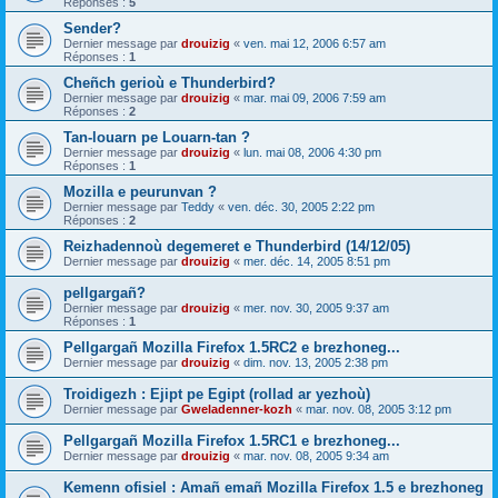
Réponses :
5
Sender?
Dernier message par
drouizig
«
ven. mai 12, 2006 6:57 am
Réponses :
1
Cheñch gerioù e Thunderbird?
Dernier message par
drouizig
«
mar. mai 09, 2006 7:59 am
Réponses :
2
Tan-louarn pe Louarn-tan ?
Dernier message par
drouizig
«
lun. mai 08, 2006 4:30 pm
Réponses :
1
Mozilla e peurunvan ?
Dernier message par
Teddy
«
ven. déc. 30, 2005 2:22 pm
Réponses :
2
Reizhadennoù degemeret e Thunderbird (14/12/05)
Dernier message par
drouizig
«
mer. déc. 14, 2005 8:51 pm
pellgargañ?
Dernier message par
drouizig
«
mer. nov. 30, 2005 9:37 am
Réponses :
1
Pellgargañ Mozilla Firefox 1.5RC2 e brezhoneg...
Dernier message par
drouizig
«
dim. nov. 13, 2005 2:38 pm
Troidigezh : Ejipt pe Egipt (rollad ar yezhoù)
Dernier message par
Gweladenner-kozh
«
mar. nov. 08, 2005 3:12 pm
Pellgargañ Mozilla Firefox 1.5RC1 e brezhoneg...
Dernier message par
drouizig
«
mar. nov. 08, 2005 9:34 am
Kemenn ofisiel : Amañ emañ Mozilla Firefox 1.5 e brezhoneg