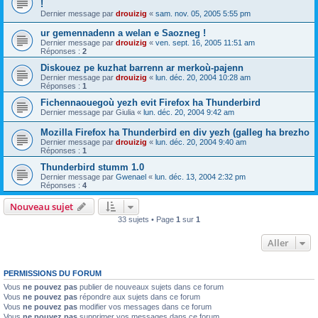
!
Dernier message par
drouizig
«
sam. nov. 05, 2005 5:55 pm
ur gemennadenn a welan e Saozneg !
Dernier message par
drouizig
«
ven. sept. 16, 2005 11:51 am
Réponses :
2
Diskouez pe kuzhat barrenn ar merkoù-pajenn
Dernier message par
drouizig
«
lun. déc. 20, 2004 10:28 am
Réponses :
1
Fichennaouegoù yezh evit Firefox ha Thunderbird
Dernier message par
Giulia
«
lun. déc. 20, 2004 9:42 am
Mozilla Firefox ha Thunderbird en div yezh (galleg ha brezho
Dernier message par
drouizig
«
lun. déc. 20, 2004 9:40 am
Réponses :
1
Thunderbird stumm 1.0
Dernier message par
Gwenael
«
lun. déc. 13, 2004 2:32 pm
Réponses :
4
Nouveau sujet
33 sujets • Page
1
sur
1
Aller
PERMISSIONS DU FORUM
Vous
ne pouvez pas
publier de nouveaux sujets dans ce forum
Vous
ne pouvez pas
répondre aux sujets dans ce forum
Vous
ne pouvez pas
modifier vos messages dans ce forum
Vous
ne pouvez pas
supprimer vos messages dans ce forum