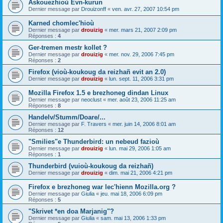
Askouezhioù Evn-kurun
Dernier message par
Drouizonff
«
ven. avr. 27, 2007 10:54 pm
Karned chomlec'hioù
Dernier message par
drouizig
«
mer. mars 21, 2007 2:09 pm
Réponses :
4
Ger-tremen mestr kollet ?
Dernier message par
drouizig
«
mer. nov. 29, 2006 7:45 pm
Réponses :
2
Firefox (vioù-koukoug da reizhañ evit an 2.0)
Dernier message par
drouizig
«
lun. sept. 11, 2006 3:31 pm
Mozilla Firefox 1.5 e brezhoneg dindan Linux
Dernier message par
neoclust
«
mer. août 23, 2006 11:25 am
Réponses :
8
Handelv/Stumm/Doare/...
Dernier message par
F. Travers
«
mer. juin 14, 2006 8:01 am
Réponses :
12
"Smilies"e Thunderbird: un nebeud fazioù
Dernier message par
drouizig
«
lun. mai 29, 2006 1:05 am
Réponses :
1
Thunderbird (vuioù-koukoug da reizhañ)
Dernier message par
drouizig
«
dim. mai 21, 2006 4:21 pm
Firefox e brezhoneg war lec'hienn Mozilla.org ?
Dernier message par
Giulia
«
jeu. mai 18, 2006 6:09 pm
Réponses :
5
"Skrivet *en doa Marjanig"?
Dernier message par
Giulia
«
sam. mai 13, 2006 1:33 pm