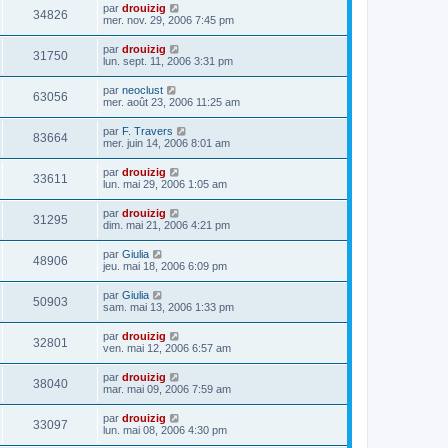
par
drouizig
34826
mer. nov. 29, 2006 7:45 pm
par
drouizig
31750
lun. sept. 11, 2006 3:31 pm
par
neoclust
63056
mer. août 23, 2006 11:25 am
par
F. Travers
83664
mer. juin 14, 2006 8:01 am
par
drouizig
33611
lun. mai 29, 2006 1:05 am
par
drouizig
31295
dim. mai 21, 2006 4:21 pm
par
Giulia
48906
jeu. mai 18, 2006 6:09 pm
par
Giulia
50903
sam. mai 13, 2006 1:33 pm
par
drouizig
32801
ven. mai 12, 2006 6:57 am
par
drouizig
38040
mar. mai 09, 2006 7:59 am
par
drouizig
33097
lun. mai 08, 2006 4:30 pm