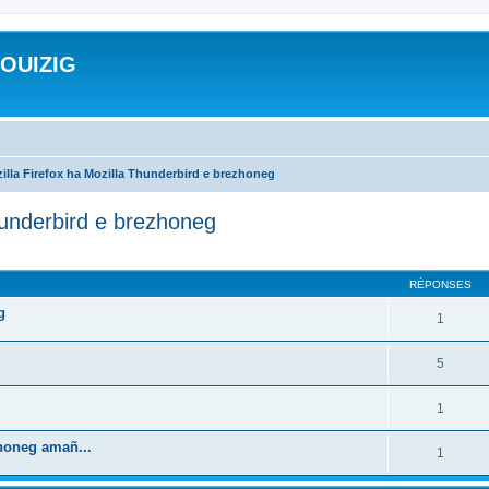
ROUIZIG
illa Firefox ha Mozilla Thunderbird e brezhoneg
hunderbird e brezhoneg
cher
cherche avancée
RÉPONSES
g
1
5
1
zhoneg amañ...
1