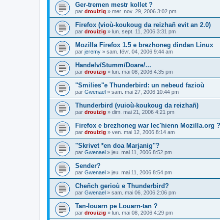
Ger-tremen mestr kollet ?
par
drouizig
»
mer. nov. 29, 2006 3:02 pm
Firefox (vioù-koukoug da reizhañ evit an 2.0)
par
drouizig
»
lun. sept. 11, 2006 3:31 pm
Mozilla Firefox 1.5 e brezhoneg dindan Linux
par
jeremy
»
sam. févr. 04, 2006 9:44 am
Handelv/Stumm/Doare/...
par
drouizig
»
lun. mai 08, 2006 4:35 pm
"Smilies"e Thunderbird: un nebeud fazioù
par
Gwenael
»
sam. mai 27, 2006 10:44 pm
Thunderbird (vuioù-koukoug da reizhañ)
par
drouizig
»
dim. mai 21, 2006 4:21 pm
Firefox e brezhoneg war lec'hienn Mozilla.org 
par
drouizig
»
ven. mai 12, 2006 8:14 am
"Skrivet *en doa Marjanig"?
par
Gwenael
»
jeu. mai 11, 2006 8:52 pm
Sender?
par
Gwenael
»
jeu. mai 11, 2006 8:54 pm
Cheñch gerioù e Thunderbird?
par
Gwenael
»
sam. mai 06, 2006 2:06 pm
Tan-louarn pe Louarn-tan ?
par
drouizig
»
lun. mai 08, 2006 4:29 pm