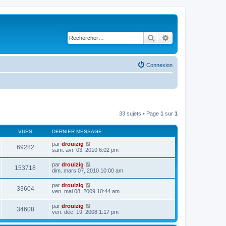
Rechercher
Recherche avancé
Connexion
33 sujets • Page
1
sur
1
VUES
DERNIER MESSAGE
par
drouizig
69282
sam. avr. 03, 2010 6:02 pm
par
drouizig
153718
dim. mars 07, 2010 10:00 am
par
drouizig
33604
ven. mai 08, 2009 10:44 am
par
drouizig
34608
ven. déc. 19, 2008 1:17 pm