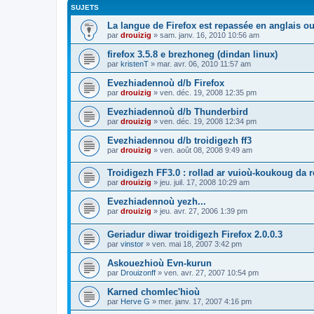
SUJETS
La langue de Firefox est repassée en anglais ou
par
drouizig
»
sam. janv. 16, 2010 10:56 am
firefox 3.5.8 e brezhoneg (dindan linux)
par
kristenT
»
mar. avr. 06, 2010 11:57 am
Evezhiadennoù d/b Firefox
par
drouizig
»
ven. déc. 19, 2008 12:35 pm
Evezhiadennoù d/b Thunderbird
par
drouizig
»
ven. déc. 19, 2008 12:34 pm
Evezhiadennou d/b troidigezh ff3
par
drouizig
»
ven. août 08, 2008 9:49 am
Troidigezh FF3.0 : rollad ar vuioù-koukoug da 
par
drouizig
»
jeu. juil. 17, 2008 10:29 am
Evezhiadennoù yezh...
par
drouizig
»
jeu. avr. 27, 2006 1:39 pm
Geriadur diwar troidigezh Firefox 2.0.0.3
par
vinstor
»
ven. mai 18, 2007 3:42 pm
Askouezhioù Evn-kurun
par
Drouizonff
»
ven. avr. 27, 2007 10:54 pm
Karned chomlec'hioù
par
Herve G
»
mer. janv. 17, 2007 4:16 pm