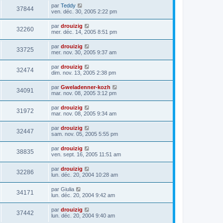
par
Teddy
37844
ven. déc. 30, 2005 2:22 pm
par
drouizig
32260
mer. déc. 14, 2005 8:51 pm
par
drouizig
33725
mer. nov. 30, 2005 9:37 am
par
drouizig
32474
dim. nov. 13, 2005 2:38 pm
par
Gweladenner-kozh
34091
mar. nov. 08, 2005 3:12 pm
par
drouizig
31972
mar. nov. 08, 2005 9:34 am
par
drouizig
32447
sam. nov. 05, 2005 5:55 pm
par
drouizig
38835
ven. sept. 16, 2005 11:51 am
par
drouizig
32286
lun. déc. 20, 2004 10:28 am
par
Giulia
34171
lun. déc. 20, 2004 9:42 am
par
drouizig
37442
lun. déc. 20, 2004 9:40 am