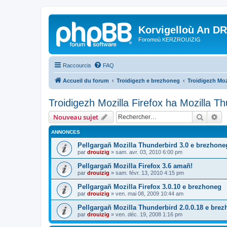
Korvigelloù An D
Foromoù KERZROUIZIG
Raccourcis
FAQ
Accueil du forum
Troidigezh e brezhoneg
Troidigezh Moz
Troidigezh Mozilla Firefox ha Mozilla T
Recher
Re
Nouveau sujet
ANNONCES
Pellgargañ Mozilla Thunderbird 3.0 e brezhone
par
drouizig
»
sam. avr. 03, 2010 6:00 pm
Pellgargañ Mozilla Firefox 3.6 amañ!
par
drouizig
»
sam. févr. 13, 2010 4:15 pm
Pellgargañ Mozilla Firefox 3.0.10 e brezhoneg
par
drouizig
»
ven. mai 08, 2009 10:44 am
Pellgargañ Mozilla Thunderbird 2.0.0.18 e bre
par
drouizig
»
ven. déc. 19, 2008 1:16 pm