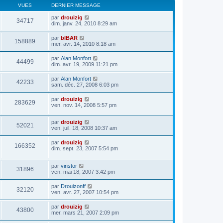
VUES
DERNIER MESSAGE
par
drouizig
34717
dim. janv. 24, 2010 8:29 am
par
bIBAR
158889
mer. avr. 14, 2010 8:18 am
par
Alan Monfort
44499
dim. avr. 19, 2009 11:21 pm
par
Alan Monfort
42233
sam. déc. 27, 2008 6:03 pm
par
drouizig
283629
ven. nov. 14, 2008 5:57 pm
par
drouizig
52021
ven. juil. 18, 2008 10:37 am
par
drouizig
166352
dim. sept. 23, 2007 5:54 pm
par
vinstor
31896
ven. mai 18, 2007 3:42 pm
par
Drouizonff
32120
ven. avr. 27, 2007 10:54 pm
par
drouizig
43800
mer. mars 21, 2007 2:09 pm