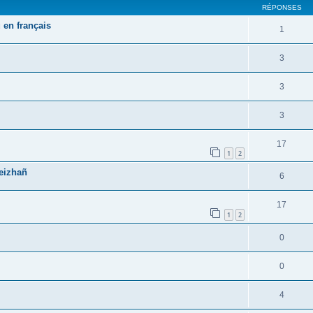
RÉPONSES
 en français
1
3
3
3
17
1
2
reizhañ
6
17
1
2
0
0
4