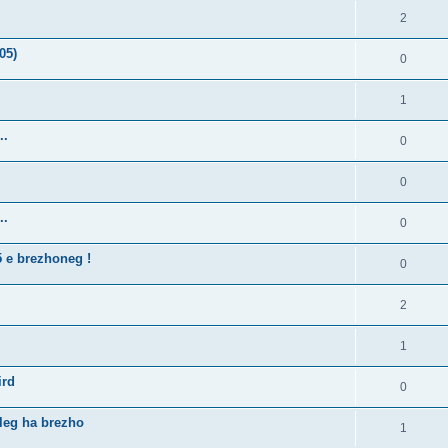
2
05)
0
1
..
0
0
..
0
5 e brezhoneg !
0
2
1
ird
0
lleg ha brezho
1