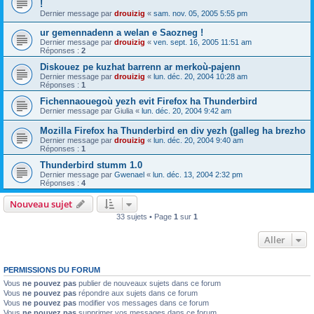
!
Dernier message par
drouizig
«
sam. nov. 05, 2005 5:55 pm
ur gemennadenn a welan e Saozneg !
Dernier message par
drouizig
«
ven. sept. 16, 2005 11:51 am
Réponses :
2
Diskouez pe kuzhat barrenn ar merkoù-pajenn
Dernier message par
drouizig
«
lun. déc. 20, 2004 10:28 am
Réponses :
1
Fichennaouegoù yezh evit Firefox ha Thunderbird
Dernier message par
Giulia
«
lun. déc. 20, 2004 9:42 am
Mozilla Firefox ha Thunderbird en div yezh (galleg ha brezho
Dernier message par
drouizig
«
lun. déc. 20, 2004 9:40 am
Réponses :
1
Thunderbird stumm 1.0
Dernier message par
Gwenael
«
lun. déc. 13, 2004 2:32 pm
Réponses :
4
Nouveau sujet
33 sujets • Page
1
sur
1
Aller
PERMISSIONS DU FORUM
Vous
ne pouvez pas
publier de nouveaux sujets dans ce forum
Vous
ne pouvez pas
répondre aux sujets dans ce forum
Vous
ne pouvez pas
modifier vos messages dans ce forum
Vous
ne pouvez pas
supprimer vos messages dans ce forum