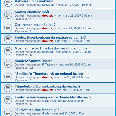
Askouezhioù Evn-kurun
Dernier message par
Drouizonff
«
ven. avr. 27, 2007 10:54 pm
Karned chomlec'hioù
Dernier message par
drouizig
«
mer. mars 21, 2007 2:09 pm
Réponses :
4
Ger-tremen mestr kollet ?
Dernier message par
drouizig
«
mer. nov. 29, 2006 7:45 pm
Réponses :
2
Firefox (vioù-koukoug da reizhañ evit an 2.0)
Dernier message par
drouizig
«
lun. sept. 11, 2006 3:31 pm
Mozilla Firefox 1.5 e brezhoneg dindan Linux
Dernier message par
neoclust
«
mer. août 23, 2006 11:25 am
Réponses :
8
Handelv/Stumm/Doare/...
Dernier message par
F. Travers
«
mer. juin 14, 2006 8:01 am
Réponses :
12
"Smilies"e Thunderbird: un nebeud fazioù
Dernier message par
drouizig
«
lun. mai 29, 2006 1:05 am
Réponses :
1
Thunderbird (vuioù-koukoug da reizhañ)
Dernier message par
drouizig
«
dim. mai 21, 2006 4:21 pm
Firefox e brezhoneg war lec'hienn Mozilla.org ?
Dernier message par
Giulia
«
jeu. mai 18, 2006 6:09 pm
Réponses :
5
"Skrivet *en doa Marjanig"?
Dernier message par
Giulia
«
sam. mai 13, 2006 1:33 pm