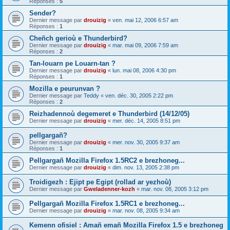
Réponses :
5
Sender?
Dernier message par
drouizig
«
ven. mai 12, 2006 6:57 am
Réponses :
1
Cheñch gerioù e Thunderbird?
Dernier message par
drouizig
«
mar. mai 09, 2006 7:59 am
Réponses :
2
Tan-louarn pe Louarn-tan ?
Dernier message par
drouizig
«
lun. mai 08, 2006 4:30 pm
Réponses :
1
Mozilla e peurunvan ?
Dernier message par
Teddy
«
ven. déc. 30, 2005 2:22 pm
Réponses :
2
Reizhadennoù degemeret e Thunderbird (14/12/05)
Dernier message par
drouizig
«
mer. déc. 14, 2005 8:51 pm
pellgargañ?
Dernier message par
drouizig
«
mer. nov. 30, 2005 9:37 am
Réponses :
1
Pellgargañ Mozilla Firefox 1.5RC2 e brezhoneg...
Dernier message par
drouizig
«
dim. nov. 13, 2005 2:38 pm
Troidigezh : Ejipt pe Egipt (rollad ar yezhoù)
Dernier message par
Gweladenner-kozh
«
mar. nov. 08, 2005 3:12 pm
Pellgargañ Mozilla Firefox 1.5RC1 e brezhoneg...
Dernier message par
drouizig
«
mar. nov. 08, 2005 9:34 am
Kemenn ofisiel : Amañ emañ Mozilla Firefox 1.5 e brezhoneg