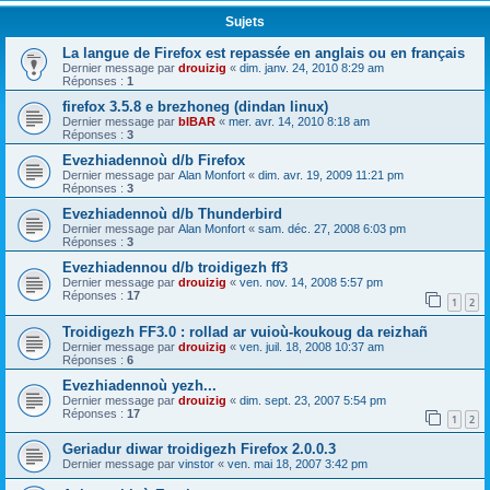
Sujets
La langue de Firefox est repassée en anglais ou en français
Dernier message par
drouizig
«
dim. janv. 24, 2010 8:29 am
Réponses :
1
firefox 3.5.8 e brezhoneg (dindan linux)
Dernier message par
bIBAR
«
mer. avr. 14, 2010 8:18 am
Réponses :
3
Evezhiadennoù d/b Firefox
Dernier message par
Alan Monfort
«
dim. avr. 19, 2009 11:21 pm
Réponses :
3
Evezhiadennoù d/b Thunderbird
Dernier message par
Alan Monfort
«
sam. déc. 27, 2008 6:03 pm
Réponses :
3
Evezhiadennou d/b troidigezh ff3
Dernier message par
drouizig
«
ven. nov. 14, 2008 5:57 pm
Réponses :
17
1
2
Troidigezh FF3.0 : rollad ar vuioù-koukoug da reizhañ
Dernier message par
drouizig
«
ven. juil. 18, 2008 10:37 am
Réponses :
6
Evezhiadennoù yezh...
Dernier message par
drouizig
«
dim. sept. 23, 2007 5:54 pm
Réponses :
17
1
2
Geriadur diwar troidigezh Firefox 2.0.0.3
Dernier message par
vinstor
«
ven. mai 18, 2007 3:42 pm