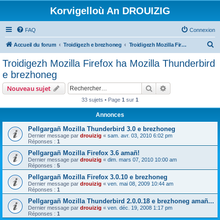
Korvigelloù An DROUIZIG
FAQ
Connexion
R
Accueil du forum
Troidigezh e brezhoneg
Troidigezh Mozilla Firefox ha Mozilla Thunderbird e brezhoneg
e
Troidigezh Mozilla Firefox ha Mozilla Thunderbird
c
e brezhoneg
h
Rechercher
Recherche avanc
Nouveau sujet
e
33 sujets • Page
1
sur
1
r
Annonces
c
h
Pellgargañ Mozilla Thunderbird 3.0 e brezhoneg
Dernier message par
drouizig
«
sam. avr. 03, 2010 6:02 pm
e
Réponses :
1
r
Pellgargañ Mozilla Firefox 3.6 amañ!
Dernier message par
drouizig
«
dim. mars 07, 2010 10:00 am
Réponses :
5
Pellgargañ Mozilla Firefox 3.0.10 e brezhoneg
Dernier message par
drouizig
«
ven. mai 08, 2009 10:44 am
Réponses :
1
Pellgargañ Mozilla Thunderbird 2.0.0.18 e brezhoneg amañ...
Dernier message par
drouizig
«
ven. déc. 19, 2008 1:17 pm
Réponses :
1