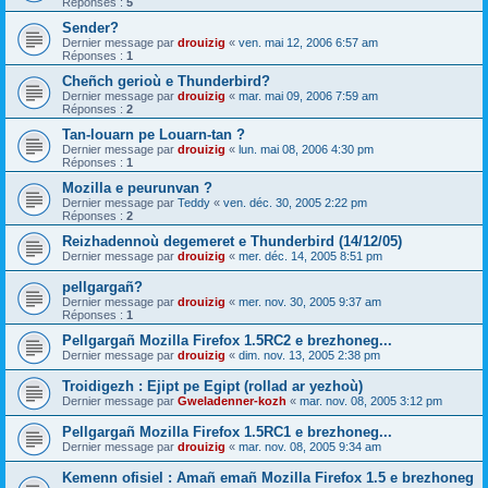
Réponses :
5
Sender?
Dernier message par
drouizig
«
ven. mai 12, 2006 6:57 am
Réponses :
1
Cheñch gerioù e Thunderbird?
Dernier message par
drouizig
«
mar. mai 09, 2006 7:59 am
Réponses :
2
Tan-louarn pe Louarn-tan ?
Dernier message par
drouizig
«
lun. mai 08, 2006 4:30 pm
Réponses :
1
Mozilla e peurunvan ?
Dernier message par
Teddy
«
ven. déc. 30, 2005 2:22 pm
Réponses :
2
Reizhadennoù degemeret e Thunderbird (14/12/05)
Dernier message par
drouizig
«
mer. déc. 14, 2005 8:51 pm
pellgargañ?
Dernier message par
drouizig
«
mer. nov. 30, 2005 9:37 am
Réponses :
1
Pellgargañ Mozilla Firefox 1.5RC2 e brezhoneg...
Dernier message par
drouizig
«
dim. nov. 13, 2005 2:38 pm
Troidigezh : Ejipt pe Egipt (rollad ar yezhoù)
Dernier message par
Gweladenner-kozh
«
mar. nov. 08, 2005 3:12 pm
Pellgargañ Mozilla Firefox 1.5RC1 e brezhoneg...
Dernier message par
drouizig
«
mar. nov. 08, 2005 9:34 am
Kemenn ofisiel : Amañ emañ Mozilla Firefox 1.5 e brezhoneg