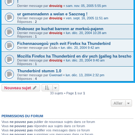
!
Dernier message par
drouizig
«
sam. nov. 05, 2005 5:55 pm
ur gemennadenn a welan e Saozneg !
Dernier message par
drouizig
«
ven. sept. 16, 2005 11:51 am
Réponses :
2
Diskouez pe kuzhat barrenn ar merkoù-pajenn
Dernier message par
drouizig
«
lun. déc. 20, 2004 10:28 am
Réponses :
1
Fichennaouegoù yezh evit Firefox ha Thunderbird
Dernier message par
Giulia
«
lun. déc. 20, 2004 9:42 am
Mozilla Firefox ha Thunderbird en div yezh (galleg ha brezho
Dernier message par
drouizig
«
lun. déc. 20, 2004 9:40 am
Réponses :
1
Thunderbird stumm 1.0
Dernier message par
Gwenael
«
lun. déc. 13, 2004 2:32 pm
Réponses :
4
Nouveau sujet
33 sujets • Page
1
sur
1
Aller
PERMISSIONS DU FORUM
Vous
ne pouvez pas
publier de nouveaux sujets dans ce forum
Vous
ne pouvez pas
répondre aux sujets dans ce forum
Vous
ne pouvez pas
modifier vos messages dans ce forum
Vous
ne pouvez pas
supprimer vos messages dans ce forum