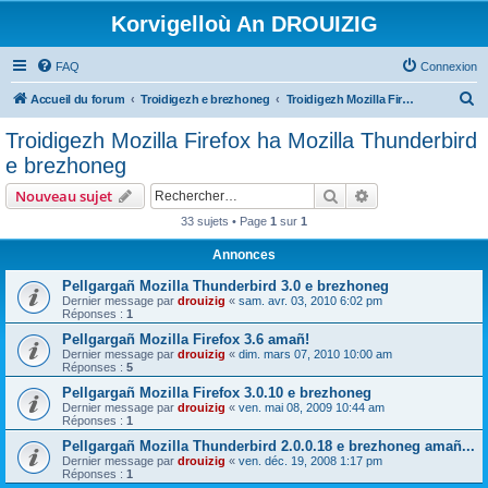
Korvigelloù An DROUIZIG
FAQ
Connexion
R
Accueil du forum
Troidigezh e brezhoneg
Troidigezh Mozilla Firefox ha Mozilla Thunderbird e brezhoneg
e
Troidigezh Mozilla Firefox ha Mozilla Thunderbird
c
e brezhoneg
h
Rechercher
Recherche avanc
Nouveau sujet
e
33 sujets • Page
1
sur
1
r
Annonces
c
h
Pellgargañ Mozilla Thunderbird 3.0 e brezhoneg
Dernier message par
drouizig
«
sam. avr. 03, 2010 6:02 pm
e
Réponses :
1
r
Pellgargañ Mozilla Firefox 3.6 amañ!
Dernier message par
drouizig
«
dim. mars 07, 2010 10:00 am
Réponses :
5
Pellgargañ Mozilla Firefox 3.0.10 e brezhoneg
Dernier message par
drouizig
«
ven. mai 08, 2009 10:44 am
Réponses :
1
Pellgargañ Mozilla Thunderbird 2.0.0.18 e brezhoneg amañ...
Dernier message par
drouizig
«
ven. déc. 19, 2008 1:17 pm
Réponses :
1