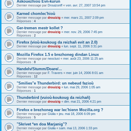
Askouezhioù Evn-kurun
Dernier message par
Drouizonff
«
ven. avr. 27, 2007 10:54 pm
Karned chomlec'hioù
Dernier message par
drouizig
«
mer. mars 21, 2007 2:09 pm
Réponses :
4
Ger-tremen mestr kollet ?
Dernier message par
drouizig
«
mer. nov. 29, 2006 7:45 pm
Réponses :
2
Firefox (vioù-koukoug da reizhañ evit an 2.0)
Dernier message par
drouizig
«
lun. sept. 11, 2006 3:31 pm
Mozilla Firefox 1.5 e brezhoneg dindan Linux
Dernier message par
neoclust
«
mer. août 23, 2006 11:25 am
Réponses :
8
Handelv/Stumm/Doare/...
Dernier message par
F. Travers
«
mer. juin 14, 2006 8:01 am
Réponses :
12
"Smilies"e Thunderbird: un nebeud fazioù
Dernier message par
drouizig
«
lun. mai 29, 2006 1:05 am
Réponses :
1
Thunderbird (vuioù-koukoug da reizhañ)
Dernier message par
drouizig
«
dim. mai 21, 2006 4:21 pm
Firefox e brezhoneg war lec'hienn Mozilla.org ?
Dernier message par
Giulia
«
jeu. mai 18, 2006 6:09 pm
Réponses :
5
"Skrivet *en doa Marjanig"?
Dernier message par
Giulia
«
sam. mai 13, 2006 1:33 pm