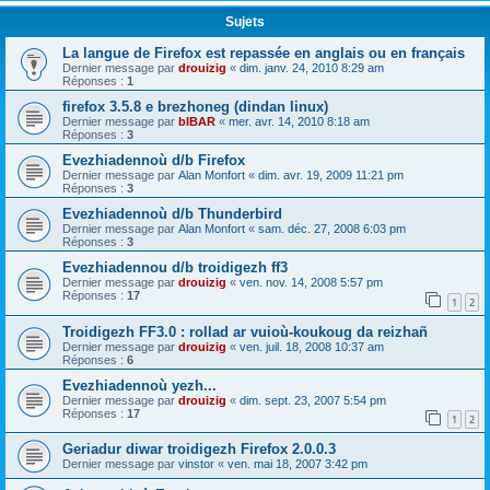
Sujets
La langue de Firefox est repassée en anglais ou en français
Dernier message par
drouizig
«
dim. janv. 24, 2010 8:29 am
Réponses :
1
firefox 3.5.8 e brezhoneg (dindan linux)
Dernier message par
bIBAR
«
mer. avr. 14, 2010 8:18 am
Réponses :
3
Evezhiadennoù d/b Firefox
Dernier message par
Alan Monfort
«
dim. avr. 19, 2009 11:21 pm
Réponses :
3
Evezhiadennoù d/b Thunderbird
Dernier message par
Alan Monfort
«
sam. déc. 27, 2008 6:03 pm
Réponses :
3
Evezhiadennou d/b troidigezh ff3
Dernier message par
drouizig
«
ven. nov. 14, 2008 5:57 pm
Réponses :
17
1
2
Troidigezh FF3.0 : rollad ar vuioù-koukoug da reizhañ
Dernier message par
drouizig
«
ven. juil. 18, 2008 10:37 am
Réponses :
6
Evezhiadennoù yezh...
Dernier message par
drouizig
«
dim. sept. 23, 2007 5:54 pm
Réponses :
17
1
2
Geriadur diwar troidigezh Firefox 2.0.0.3
Dernier message par
vinstor
«
ven. mai 18, 2007 3:42 pm