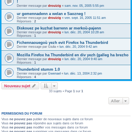
!
Dernier message par
drouizig
«
sam. nov. 05, 2005 5:55 pm
ur gemennadenn a welan e Saozneg !
Dernier message par
drouizig
«
ven. sept. 16, 2005 11:51 am
Réponses :
2
Diskouez pe kuzhat barrenn ar merkoù-pajenn
Dernier message par
drouizig
«
lun. déc. 20, 2004 10:28 am
Réponses :
1
Fichennaouegoù yezh evit Firefox ha Thunderbird
Dernier message par
Giulia
«
lun. déc. 20, 2004 9:42 am
Mozilla Firefox ha Thunderbird en div yezh (galleg ha brezho
Dernier message par
drouizig
«
lun. déc. 20, 2004 9:40 am
Réponses :
1
Thunderbird stumm 1.0
Dernier message par
Gwenael
«
lun. déc. 13, 2004 2:32 pm
Réponses :
4
Nouveau sujet
33 sujets • Page
1
sur
1
Aller
PERMISSIONS DU FORUM
Vous
ne pouvez pas
publier de nouveaux sujets dans ce forum
Vous
ne pouvez pas
répondre aux sujets dans ce forum
Vous
ne pouvez pas
modifier vos messages dans ce forum
Vous
ne pouvez pas
supprimer vos messages dans ce forum