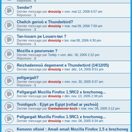
Réponses :
5
Sender?
Dernier message par
drouizig
«
ven. mai 12, 2006 6:57 am
Réponses :
1
Cheñch gerioù e Thunderbird?
Dernier message par
drouizig
«
mar. mai 09, 2006 7:59 am
Réponses :
2
Tan-louarn pe Louarn-tan ?
Dernier message par
drouizig
«
lun. mai 08, 2006 4:30 pm
Réponses :
1
Mozilla e peurunvan ?
Dernier message par
Teddy
«
ven. déc. 30, 2005 2:22 pm
Réponses :
2
Reizhadennoù degemeret e Thunderbird (14/12/05)
Dernier message par
drouizig
«
mer. déc. 14, 2005 8:51 pm
pellgargañ?
Dernier message par
drouizig
«
mer. nov. 30, 2005 9:37 am
Réponses :
1
Pellgargañ Mozilla Firefox 1.5RC2 e brezhoneg...
Dernier message par
drouizig
«
dim. nov. 13, 2005 2:38 pm
Troidigezh : Ejipt pe Egipt (rollad ar yezhoù)
Dernier message par
Gweladenner-kozh
«
mar. nov. 08, 2005 3:12 pm
Pellgargañ Mozilla Firefox 1.5RC1 e brezhoneg...
Dernier message par
drouizig
«
mar. nov. 08, 2005 9:34 am
Kemenn ofisiel : Amañ emañ Mozilla Firefox 1.5 e brezhoneg