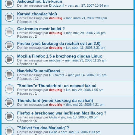
Askouezhioù Evn-kurun
Dernier message par
Drouizonff
«
ven. avr. 27, 2007 10:54 pm
Karned chomlec'hioù
Dernier message par
drouizig
«
mer. mars 21, 2007 2:09 pm
Réponses :
4
Ger-tremen mestr kollet ?
Dernier message par
drouizig
«
mer. nov. 29, 2006 7:45 pm
Réponses :
2
Firefox (vioù-koukoug da reizhañ evit an 2.0)
Dernier message par
drouizig
«
lun. sept. 11, 2006 3:31 pm
Mozilla Firefox 1.5 e brezhoneg dindan Linux
Dernier message par
neoclust
«
mer. août 23, 2006 11:25 am
Réponses :
8
Handelv/Stumm/Doare/...
Dernier message par
F. Travers
«
mer. juin 14, 2006 8:01 am
Réponses :
12
"Smilies"e Thunderbird: un nebeud fazioù
Dernier message par
drouizig
«
lun. mai 29, 2006 1:05 am
Réponses :
1
Thunderbird (vuioù-koukoug da reizhañ)
Dernier message par
drouizig
«
dim. mai 21, 2006 4:21 pm
Firefox e brezhoneg war lec'hienn Mozilla.org ?
Dernier message par
Giulia
«
jeu. mai 18, 2006 6:09 pm
Réponses :
5
"Skrivet *en doa Marjanig"?
Dernier message par
Giulia
«
sam. mai 13, 2006 1:33 pm