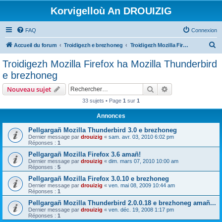
Korvigelloù An DROUIZIG
FAQ
Connexion
R
Accueil du forum
Troidigezh e brezhoneg
Troidigezh Mozilla Firefox ha Mozilla Thunderbird e brezhoneg
e
Troidigezh Mozilla Firefox ha Mozilla Thunderbird
c
e brezhoneg
h
Rechercher
Recherche avanc
Nouveau sujet
e
33 sujets • Page
1
sur
1
r
Annonces
c
h
Pellgargañ Mozilla Thunderbird 3.0 e brezhoneg
Dernier message par
drouizig
«
sam. avr. 03, 2010 6:02 pm
e
Réponses :
1
r
Pellgargañ Mozilla Firefox 3.6 amañ!
Dernier message par
drouizig
«
dim. mars 07, 2010 10:00 am
Réponses :
5
Pellgargañ Mozilla Firefox 3.0.10 e brezhoneg
Dernier message par
drouizig
«
ven. mai 08, 2009 10:44 am
Réponses :
1
Pellgargañ Mozilla Thunderbird 2.0.0.18 e brezhoneg amañ...
Dernier message par
drouizig
«
ven. déc. 19, 2008 1:17 pm
Réponses :
1