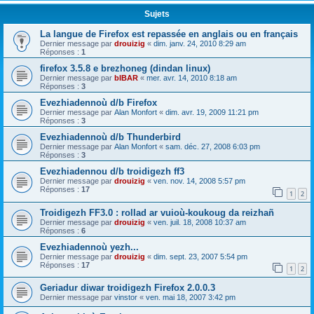
Sujets
La langue de Firefox est repassée en anglais ou en français
Dernier message par
drouizig
«
dim. janv. 24, 2010 8:29 am
Réponses :
1
firefox 3.5.8 e brezhoneg (dindan linux)
Dernier message par
bIBAR
«
mer. avr. 14, 2010 8:18 am
Réponses :
3
Evezhiadennoù d/b Firefox
Dernier message par
Alan Monfort
«
dim. avr. 19, 2009 11:21 pm
Réponses :
3
Evezhiadennoù d/b Thunderbird
Dernier message par
Alan Monfort
«
sam. déc. 27, 2008 6:03 pm
Réponses :
3
Evezhiadennou d/b troidigezh ff3
Dernier message par
drouizig
«
ven. nov. 14, 2008 5:57 pm
Réponses :
17
1
2
Troidigezh FF3.0 : rollad ar vuioù-koukoug da reizhañ
Dernier message par
drouizig
«
ven. juil. 18, 2008 10:37 am
Réponses :
6
Evezhiadennoù yezh...
Dernier message par
drouizig
«
dim. sept. 23, 2007 5:54 pm
Réponses :
17
1
2
Geriadur diwar troidigezh Firefox 2.0.0.3
Dernier message par
vinstor
«
ven. mai 18, 2007 3:42 pm