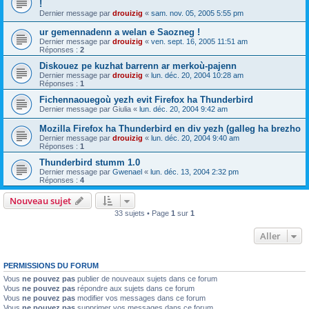
!
Dernier message par
drouizig
«
sam. nov. 05, 2005 5:55 pm
ur gemennadenn a welan e Saozneg !
Dernier message par
drouizig
«
ven. sept. 16, 2005 11:51 am
Réponses :
2
Diskouez pe kuzhat barrenn ar merkoù-pajenn
Dernier message par
drouizig
«
lun. déc. 20, 2004 10:28 am
Réponses :
1
Fichennaouegoù yezh evit Firefox ha Thunderbird
Dernier message par
Giulia
«
lun. déc. 20, 2004 9:42 am
Mozilla Firefox ha Thunderbird en div yezh (galleg ha brezho
Dernier message par
drouizig
«
lun. déc. 20, 2004 9:40 am
Réponses :
1
Thunderbird stumm 1.0
Dernier message par
Gwenael
«
lun. déc. 13, 2004 2:32 pm
Réponses :
4
Nouveau sujet
33 sujets • Page
1
sur
1
Aller
PERMISSIONS DU FORUM
Vous
ne pouvez pas
publier de nouveaux sujets dans ce forum
Vous
ne pouvez pas
répondre aux sujets dans ce forum
Vous
ne pouvez pas
modifier vos messages dans ce forum
Vous
ne pouvez pas
supprimer vos messages dans ce forum