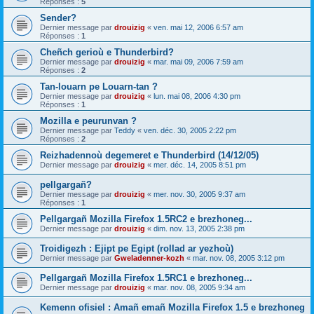
Réponses :
5
Sender?
Dernier message par
drouizig
«
ven. mai 12, 2006 6:57 am
Réponses :
1
Cheñch gerioù e Thunderbird?
Dernier message par
drouizig
«
mar. mai 09, 2006 7:59 am
Réponses :
2
Tan-louarn pe Louarn-tan ?
Dernier message par
drouizig
«
lun. mai 08, 2006 4:30 pm
Réponses :
1
Mozilla e peurunvan ?
Dernier message par
Teddy
«
ven. déc. 30, 2005 2:22 pm
Réponses :
2
Reizhadennoù degemeret e Thunderbird (14/12/05)
Dernier message par
drouizig
«
mer. déc. 14, 2005 8:51 pm
pellgargañ?
Dernier message par
drouizig
«
mer. nov. 30, 2005 9:37 am
Réponses :
1
Pellgargañ Mozilla Firefox 1.5RC2 e brezhoneg...
Dernier message par
drouizig
«
dim. nov. 13, 2005 2:38 pm
Troidigezh : Ejipt pe Egipt (rollad ar yezhoù)
Dernier message par
Gweladenner-kozh
«
mar. nov. 08, 2005 3:12 pm
Pellgargañ Mozilla Firefox 1.5RC1 e brezhoneg...
Dernier message par
drouizig
«
mar. nov. 08, 2005 9:34 am
Kemenn ofisiel : Amañ emañ Mozilla Firefox 1.5 e brezhoneg