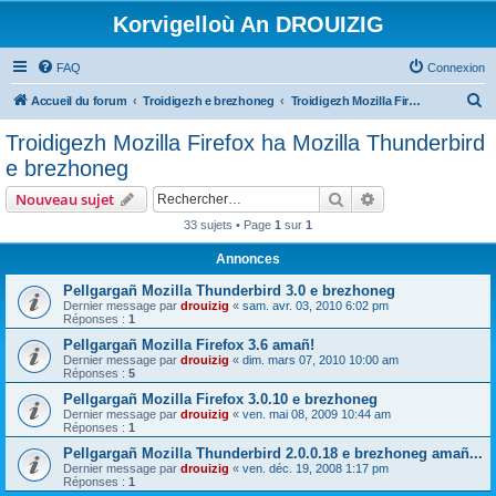
Korvigelloù An DROUIZIG
FAQ
Connexion
R
Accueil du forum
Troidigezh e brezhoneg
Troidigezh Mozilla Firefox ha Mozilla Thunderbird e brezhoneg
e
Troidigezh Mozilla Firefox ha Mozilla Thunderbird
c
e brezhoneg
h
Rechercher
Recherche avanc
Nouveau sujet
e
33 sujets • Page
1
sur
1
r
Annonces
c
h
Pellgargañ Mozilla Thunderbird 3.0 e brezhoneg
Dernier message par
drouizig
«
sam. avr. 03, 2010 6:02 pm
e
Réponses :
1
r
Pellgargañ Mozilla Firefox 3.6 amañ!
Dernier message par
drouizig
«
dim. mars 07, 2010 10:00 am
Réponses :
5
Pellgargañ Mozilla Firefox 3.0.10 e brezhoneg
Dernier message par
drouizig
«
ven. mai 08, 2009 10:44 am
Réponses :
1
Pellgargañ Mozilla Thunderbird 2.0.0.18 e brezhoneg amañ...
Dernier message par
drouizig
«
ven. déc. 19, 2008 1:17 pm
Réponses :
1