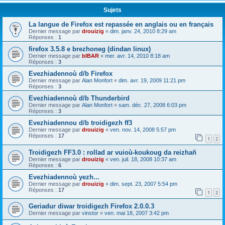
Sujets
La langue de Firefox est repassée en anglais ou en français
Dernier message par
drouizig
«
dim. janv. 24, 2010 8:29 am
Réponses :
1
firefox 3.5.8 e brezhoneg (dindan linux)
Dernier message par
bIBAR
«
mer. avr. 14, 2010 8:18 am
Réponses :
3
Evezhiadennoù d/b Firefox
Dernier message par
Alan Monfort
«
dim. avr. 19, 2009 11:21 pm
Réponses :
3
Evezhiadennoù d/b Thunderbird
Dernier message par
Alan Monfort
«
sam. déc. 27, 2008 6:03 pm
Réponses :
3
Evezhiadennou d/b troidigezh ff3
Dernier message par
drouizig
«
ven. nov. 14, 2008 5:57 pm
Réponses :
17
1
2
Troidigezh FF3.0 : rollad ar vuioù-koukoug da reizhañ
Dernier message par
drouizig
«
ven. juil. 18, 2008 10:37 am
Réponses :
6
Evezhiadennoù yezh...
Dernier message par
drouizig
«
dim. sept. 23, 2007 5:54 pm
Réponses :
17
1
2
Geriadur diwar troidigezh Firefox 2.0.0.3
Dernier message par
vinstor
«
ven. mai 18, 2007 3:42 pm