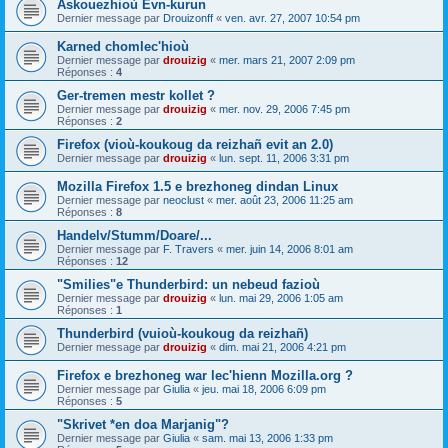
Askouezhioù Evn-kurun
Dernier message par
Drouizonff
«
ven. avr. 27, 2007 10:54 pm
Karned chomlec'hioù
Dernier message par
drouizig
«
mer. mars 21, 2007 2:09 pm
Réponses :
4
Ger-tremen mestr kollet ?
Dernier message par
drouizig
«
mer. nov. 29, 2006 7:45 pm
Réponses :
2
Firefox (vioù-koukoug da reizhañ evit an 2.0)
Dernier message par
drouizig
«
lun. sept. 11, 2006 3:31 pm
Mozilla Firefox 1.5 e brezhoneg dindan Linux
Dernier message par
neoclust
«
mer. août 23, 2006 11:25 am
Réponses :
8
Handelv/Stumm/Doare/...
Dernier message par
F. Travers
«
mer. juin 14, 2006 8:01 am
Réponses :
12
"Smilies"e Thunderbird: un nebeud fazioù
Dernier message par
drouizig
«
lun. mai 29, 2006 1:05 am
Réponses :
1
Thunderbird (vuioù-koukoug da reizhañ)
Dernier message par
drouizig
«
dim. mai 21, 2006 4:21 pm
Firefox e brezhoneg war lec'hienn Mozilla.org ?
Dernier message par
Giulia
«
jeu. mai 18, 2006 6:09 pm
Réponses :
5
"Skrivet *en doa Marjanig"?
Dernier message par
Giulia
«
sam. mai 13, 2006 1:33 pm