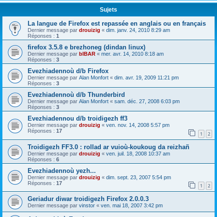
Sujets
La langue de Firefox est repassée en anglais ou en français
Dernier message par
drouizig
«
dim. janv. 24, 2010 8:29 am
Réponses :
1
firefox 3.5.8 e brezhoneg (dindan linux)
Dernier message par
bIBAR
«
mer. avr. 14, 2010 8:18 am
Réponses :
3
Evezhiadennoù d/b Firefox
Dernier message par
Alan Monfort
«
dim. avr. 19, 2009 11:21 pm
Réponses :
3
Evezhiadennoù d/b Thunderbird
Dernier message par
Alan Monfort
«
sam. déc. 27, 2008 6:03 pm
Réponses :
3
Evezhiadennou d/b troidigezh ff3
Dernier message par
drouizig
«
ven. nov. 14, 2008 5:57 pm
Réponses :
17
1
2
Troidigezh FF3.0 : rollad ar vuioù-koukoug da reizhañ
Dernier message par
drouizig
«
ven. juil. 18, 2008 10:37 am
Réponses :
6
Evezhiadennoù yezh...
Dernier message par
drouizig
«
dim. sept. 23, 2007 5:54 pm
Réponses :
17
1
2
Geriadur diwar troidigezh Firefox 2.0.0.3
Dernier message par
vinstor
«
ven. mai 18, 2007 3:42 pm