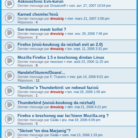
Askouezhioù Evn-kurun
Dernier message par
Drouizonff
«
ven. avr. 27, 2007 10:54 pm
Karned chomlec'hioù
Dernier message par
drouizig
«
mer. mars 21, 2007 2:09 pm
Réponses :
4
Ger-tremen mestr kollet ?
Dernier message par
drouizig
«
mer. nov. 29, 2006 7:45 pm
Réponses :
2
Firefox (vioù-koukoug da reizhañ evit an 2.0)
Dernier message par
drouizig
«
lun. sept. 11, 2006 3:31 pm
Mozilla Firefox 1.5 e brezhoneg dindan Linux
Dernier message par
neoclust
«
mer. août 23, 2006 11:25 am
Réponses :
8
Handelv/Stumm/Doare/...
Dernier message par
F. Travers
«
mer. juin 14, 2006 8:01 am
Réponses :
12
"Smilies"e Thunderbird: un nebeud fazioù
Dernier message par
drouizig
«
lun. mai 29, 2006 1:05 am
Réponses :
1
Thunderbird (vuioù-koukoug da reizhañ)
Dernier message par
drouizig
«
dim. mai 21, 2006 4:21 pm
Firefox e brezhoneg war lec'hienn Mozilla.org ?
Dernier message par
Giulia
«
jeu. mai 18, 2006 6:09 pm
Réponses :
5
"Skrivet *en doa Marjanig"?
Dernier message par
Giulia
«
sam. mai 13, 2006 1:33 pm