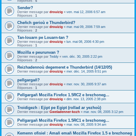
Réponses :
5
Sender?
Dernier message par
drouizig
«
ven. mai 12, 2006 6:57 am
Réponses :
1
Cheñch gerioù e Thunderbird?
Dernier message par
drouizig
«
mar. mai 09, 2006 7:59 am
Réponses :
2
Tan-louarn pe Louarn-tan ?
Dernier message par
drouizig
«
lun. mai 08, 2006 4:30 pm
Réponses :
1
Mozilla e peurunvan ?
Dernier message par
Teddy
«
ven. déc. 30, 2005 2:22 pm
Réponses :
2
Reizhadennoù degemeret e Thunderbird (14/12/05)
Dernier message par
drouizig
«
mer. déc. 14, 2005 8:51 pm
pellgargañ?
Dernier message par
drouizig
«
mer. nov. 30, 2005 9:37 am
Réponses :
1
Pellgargañ Mozilla Firefox 1.5RC2 e brezhoneg...
Dernier message par
drouizig
«
dim. nov. 13, 2005 2:38 pm
Troidigezh : Ejipt pe Egipt (rollad ar yezhoù)
Dernier message par
Gweladenner-kozh
«
mar. nov. 08, 2005 3:12 pm
Pellgargañ Mozilla Firefox 1.5RC1 e brezhoneg...
Dernier message par
drouizig
«
mar. nov. 08, 2005 9:34 am
Kemenn ofisiel : Amañ emañ Mozilla Firefox 1.5 e brezhoneg