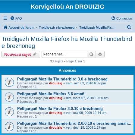
Korvigelloù An DROUIZIG
FAQ
Connexion
R
Accueil du forum
Troidigezh e brezhoneg
Troidigezh Mozilla Firefox ha Mozilla Thunderbird e brezhoneg
e
Troidigezh Mozilla Firefox ha Mozilla Thunderbird
c
e brezhoneg
h
Rechercher
Recherche avanc
Nouveau sujet
e
33 sujets • Page
1
sur
1
r
Annonces
c
h
Pellgargañ Mozilla Thunderbird 3.0 e brezhoneg
Dernier message par
drouizig
«
sam. avr. 03, 2010 6:02 pm
e
Réponses :
1
r
Pellgargañ Mozilla Firefox 3.6 amañ!
Dernier message par
drouizig
«
dim. mars 07, 2010 10:00 am
Réponses :
5
Pellgargañ Mozilla Firefox 3.0.10 e brezhoneg
Dernier message par
drouizig
«
ven. mai 08, 2009 10:44 am
Réponses :
1
Pellgargañ Mozilla Thunderbird 2.0.0.18 e brezhoneg amañ...
Dernier message par
drouizig
«
ven. déc. 19, 2008 1:17 pm
Réponses :
1