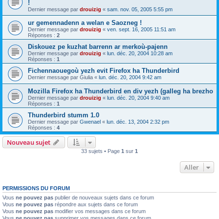
!
Dernier message par
drouizig
«
sam. nov. 05, 2005 5:55 pm
ur gemennadenn a welan e Saozneg !
Dernier message par
drouizig
«
ven. sept. 16, 2005 11:51 am
Réponses :
2
Diskouez pe kuzhat barrenn ar merkoù-pajenn
Dernier message par
drouizig
«
lun. déc. 20, 2004 10:28 am
Réponses :
1
Fichennaouegoù yezh evit Firefox ha Thunderbird
Dernier message par
Giulia
«
lun. déc. 20, 2004 9:42 am
Mozilla Firefox ha Thunderbird en div yezh (galleg ha brezho
Dernier message par
drouizig
«
lun. déc. 20, 2004 9:40 am
Réponses :
1
Thunderbird stumm 1.0
Dernier message par
Gwenael
«
lun. déc. 13, 2004 2:32 pm
Réponses :
4
Nouveau sujet
33 sujets • Page
1
sur
1
Aller
PERMISSIONS DU FORUM
Vous
ne pouvez pas
publier de nouveaux sujets dans ce forum
Vous
ne pouvez pas
répondre aux sujets dans ce forum
Vous
ne pouvez pas
modifier vos messages dans ce forum
Vous
ne pouvez pas
supprimer vos messages dans ce forum