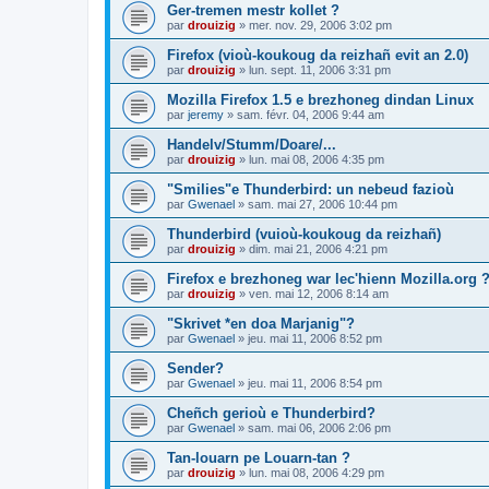
Ger-tremen mestr kollet ?
par
drouizig
»
mer. nov. 29, 2006 3:02 pm
Firefox (vioù-koukoug da reizhañ evit an 2.0)
par
drouizig
»
lun. sept. 11, 2006 3:31 pm
Mozilla Firefox 1.5 e brezhoneg dindan Linux
par
jeremy
»
sam. févr. 04, 2006 9:44 am
Handelv/Stumm/Doare/...
par
drouizig
»
lun. mai 08, 2006 4:35 pm
"Smilies"e Thunderbird: un nebeud fazioù
par
Gwenael
»
sam. mai 27, 2006 10:44 pm
Thunderbird (vuioù-koukoug da reizhañ)
par
drouizig
»
dim. mai 21, 2006 4:21 pm
Firefox e brezhoneg war lec'hienn Mozilla.org 
par
drouizig
»
ven. mai 12, 2006 8:14 am
"Skrivet *en doa Marjanig"?
par
Gwenael
»
jeu. mai 11, 2006 8:52 pm
Sender?
par
Gwenael
»
jeu. mai 11, 2006 8:54 pm
Cheñch gerioù e Thunderbird?
par
Gwenael
»
sam. mai 06, 2006 2:06 pm
Tan-louarn pe Louarn-tan ?
par
drouizig
»
lun. mai 08, 2006 4:29 pm