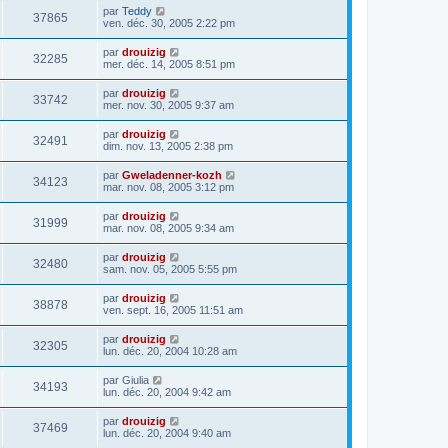
par
Teddy
37865
ven. déc. 30, 2005 2:22 pm
par
drouizig
32285
mer. déc. 14, 2005 8:51 pm
par
drouizig
33742
mer. nov. 30, 2005 9:37 am
par
drouizig
32491
dim. nov. 13, 2005 2:38 pm
par
Gweladenner-kozh
34123
mar. nov. 08, 2005 3:12 pm
par
drouizig
31999
mar. nov. 08, 2005 9:34 am
par
drouizig
32480
sam. nov. 05, 2005 5:55 pm
par
drouizig
38878
ven. sept. 16, 2005 11:51 am
par
drouizig
32305
lun. déc. 20, 2004 10:28 am
par
Giulia
34193
lun. déc. 20, 2004 9:42 am
par
drouizig
37469
lun. déc. 20, 2004 9:40 am