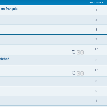
RÉPONSES
 en français
1
3
3
3
17
1
2
reizhañ
6
17
1
2
0
0
4