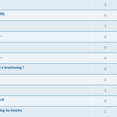
2
05)
0
1
..
0
0
..
0
5 e brezhoneg !
0
2
1
ird
0
lleg ha brezho
1