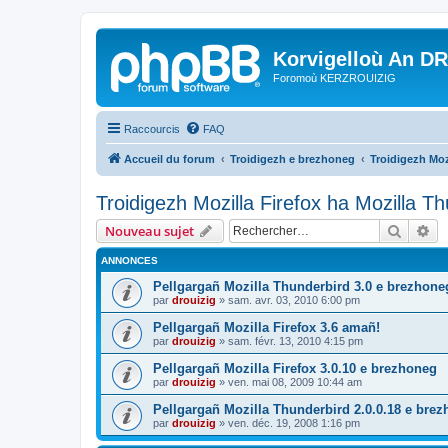
Korvigelloù An D
Foromoù KERZROUIZIG
Raccourcis
FAQ
Accueil du forum
Troidigezh e brezhoneg
Troidigezh Moz
Troidigezh Mozilla Firefox ha Mozilla T
Recher
Re
Nouveau sujet
ANNONCES
Pellgargañ Mozilla Thunderbird 3.0 e brezhone
par
drouizig
»
sam. avr. 03, 2010 6:00 pm
Pellgargañ Mozilla Firefox 3.6 amañ!
par
drouizig
»
sam. févr. 13, 2010 4:15 pm
Pellgargañ Mozilla Firefox 3.0.10 e brezhoneg
par
drouizig
»
ven. mai 08, 2009 10:44 am
Pellgargañ Mozilla Thunderbird 2.0.0.18 e bre
par
drouizig
»
ven. déc. 19, 2008 1:16 pm