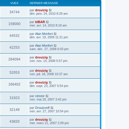
VUES
DERNIER MESSAGE
par
drouizig
34744
dim. janv. 24, 2010 8:29 am
par
bIBAR
159000
mer. avr. 14, 2010 8:18 am
par
Alan Monfort
44532
dim. avr. 19, 2009 11:21 pm
par
Alan Monfort
42253
sam. déc. 27, 2008 6:03 pm
par
drouizig
284094
ven. nov. 14, 2008 5:57 pm
par
drouizig
52053
ven. juil. 18, 2008 10:37 am
par
drouizig
166402
dim. sept. 23, 2007 5:54 pm
par
vinstor
31923
ven. mai 18, 2007 3:42 pm
par
Drouizonff
32149
ven. avr. 27, 2007 10:54 pm
par
drouizig
43820
mer. mars 21, 2007 2:09 pm