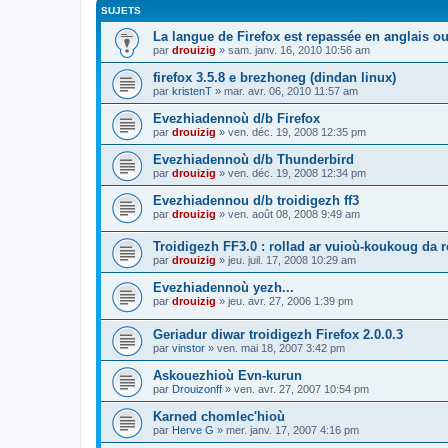
SUJETS
La langue de Firefox est repassée en anglais ou
par
drouizig
»
sam. janv. 16, 2010 10:56 am
firefox 3.5.8 e brezhoneg (dindan linux)
par
kristenT
»
mar. avr. 06, 2010 11:57 am
Evezhiadennoù d/b Firefox
par
drouizig
»
ven. déc. 19, 2008 12:35 pm
Evezhiadennoù d/b Thunderbird
par
drouizig
»
ven. déc. 19, 2008 12:34 pm
Evezhiadennou d/b troidigezh ff3
par
drouizig
»
ven. août 08, 2008 9:49 am
Troidigezh FF3.0 : rollad ar vuioù-koukoug da 
par
drouizig
»
jeu. juil. 17, 2008 10:29 am
Evezhiadennoù yezh...
par
drouizig
»
jeu. avr. 27, 2006 1:39 pm
Geriadur diwar troidigezh Firefox 2.0.0.3
par
vinstor
»
ven. mai 18, 2007 3:42 pm
Askouezhioù Evn-kurun
par
Drouizonff
»
ven. avr. 27, 2007 10:54 pm
Karned chomlec'hioù
par
Herve G
»
mer. janv. 17, 2007 4:16 pm