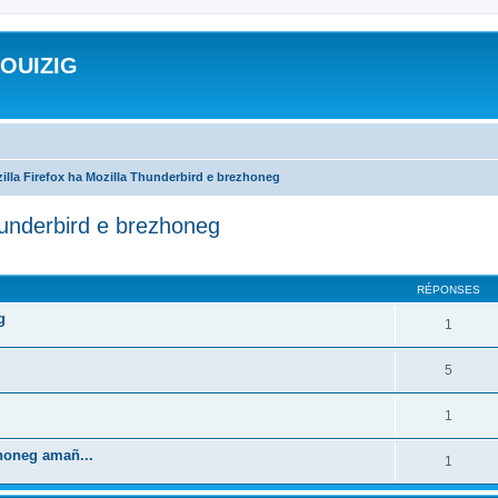
ROUIZIG
illa Firefox ha Mozilla Thunderbird e brezhoneg
hunderbird e brezhoneg
cher
cherche avancée
RÉPONSES
g
1
5
1
zhoneg amañ...
1