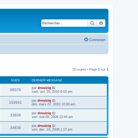
Rechercher
Recherche avancé
Connexion
33 sujets • Page
1
sur
1
VUES
DERNIER MESSAGE
par
drouizig
69376
sam. avr. 03, 2010 6:02 pm
par
drouizig
153941
dim. mars 07, 2010 10:00 am
par
drouizig
33636
ven. mai 08, 2009 10:44 am
par
drouizig
34636
ven. déc. 19, 2008 1:17 pm