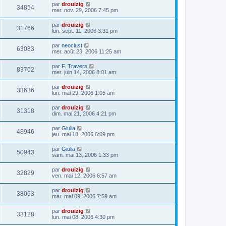
par
drouizig
34854
mer. nov. 29, 2006 7:45 pm
par
drouizig
31766
lun. sept. 11, 2006 3:31 pm
par
neoclust
63083
mer. août 23, 2006 11:25 am
par
F. Travers
83702
mer. juin 14, 2006 8:01 am
par
drouizig
33636
lun. mai 29, 2006 1:05 am
par
drouizig
31318
dim. mai 21, 2006 4:21 pm
par
Giulia
48946
jeu. mai 18, 2006 6:09 pm
par
Giulia
50943
sam. mai 13, 2006 1:33 pm
par
drouizig
32829
ven. mai 12, 2006 6:57 am
par
drouizig
38063
mar. mai 09, 2006 7:59 am
par
drouizig
33128
lun. mai 08, 2006 4:30 pm