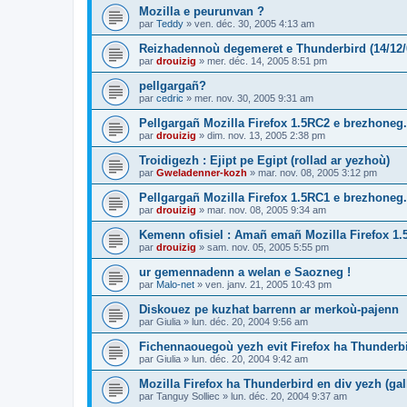
Mozilla e peurunvan ?
par
Teddy
»
ven. déc. 30, 2005 4:13 am
Reizhadennoù degemeret e Thunderbird (14/12/
par
drouizig
»
mer. déc. 14, 2005 8:51 pm
pellgargañ?
par
cedric
»
mer. nov. 30, 2005 9:31 am
Pellgargañ Mozilla Firefox 1.5RC2 e brezhoneg.
par
drouizig
»
dim. nov. 13, 2005 2:38 pm
Troidigezh : Ejipt pe Egipt (rollad ar yezhoù)
par
Gweladenner-kozh
»
mar. nov. 08, 2005 3:12 pm
Pellgargañ Mozilla Firefox 1.5RC1 e brezhoneg.
par
drouizig
»
mar. nov. 08, 2005 9:34 am
Kemenn ofisiel : Amañ emañ Mozilla Firefox 1.
par
drouizig
»
sam. nov. 05, 2005 5:55 pm
ur gemennadenn a welan e Saozneg !
par
Malo-net
»
ven. janv. 21, 2005 10:43 pm
Diskouez pe kuzhat barrenn ar merkoù-pajenn
par
Giulia
»
lun. déc. 20, 2004 9:56 am
Fichennaouegoù yezh evit Firefox ha Thunderb
par
Giulia
»
lun. déc. 20, 2004 9:42 am
Mozilla Firefox ha Thunderbird en div yezh (ga
par
Tanguy Solliec
»
lun. déc. 20, 2004 9:37 am