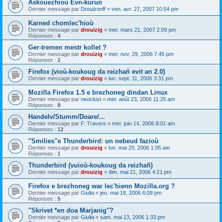
Askouezhioù Evn-kurun
Dernier message par
Drouizonff
«
ven. avr. 27, 2007 10:54 pm
Karned chomlec'hioù
Dernier message par
drouizig
«
mer. mars 21, 2007 2:09 pm
Réponses :
4
Ger-tremen mestr kollet ?
Dernier message par
drouizig
«
mer. nov. 29, 2006 7:45 pm
Réponses :
2
Firefox (vioù-koukoug da reizhañ evit an 2.0)
Dernier message par
drouizig
«
lun. sept. 11, 2006 3:31 pm
Mozilla Firefox 1.5 e brezhoneg dindan Linux
Dernier message par
neoclust
«
mer. août 23, 2006 11:25 am
Réponses :
8
Handelv/Stumm/Doare/...
Dernier message par
F. Travers
«
mer. juin 14, 2006 8:01 am
Réponses :
12
"Smilies"e Thunderbird: un nebeud fazioù
Dernier message par
drouizig
«
lun. mai 29, 2006 1:05 am
Réponses :
1
Thunderbird (vuioù-koukoug da reizhañ)
Dernier message par
drouizig
«
dim. mai 21, 2006 4:21 pm
Firefox e brezhoneg war lec'hienn Mozilla.org ?
Dernier message par
Giulia
«
jeu. mai 18, 2006 6:09 pm
Réponses :
5
"Skrivet *en doa Marjanig"?
Dernier message par
Giulia
«
sam. mai 13, 2006 1:33 pm