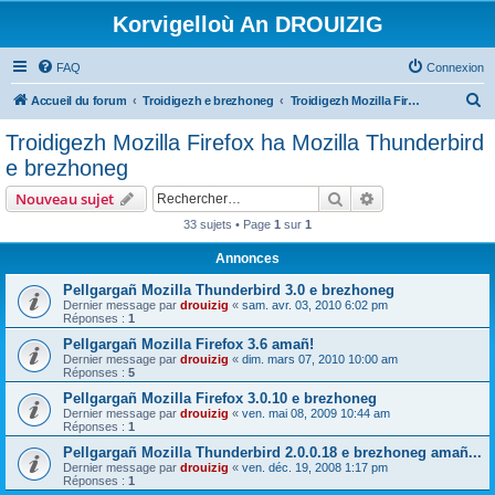
Korvigelloù An DROUIZIG
FAQ
Connexion
R
Accueil du forum
Troidigezh e brezhoneg
Troidigezh Mozilla Firefox ha Mozilla Thunderbird e brezhoneg
e
Troidigezh Mozilla Firefox ha Mozilla Thunderbird
c
e brezhoneg
h
Rechercher
Recherche avanc
Nouveau sujet
e
33 sujets • Page
1
sur
1
r
Annonces
c
h
Pellgargañ Mozilla Thunderbird 3.0 e brezhoneg
Dernier message par
drouizig
«
sam. avr. 03, 2010 6:02 pm
e
Réponses :
1
r
Pellgargañ Mozilla Firefox 3.6 amañ!
Dernier message par
drouizig
«
dim. mars 07, 2010 10:00 am
Réponses :
5
Pellgargañ Mozilla Firefox 3.0.10 e brezhoneg
Dernier message par
drouizig
«
ven. mai 08, 2009 10:44 am
Réponses :
1
Pellgargañ Mozilla Thunderbird 2.0.0.18 e brezhoneg amañ...
Dernier message par
drouizig
«
ven. déc. 19, 2008 1:17 pm
Réponses :
1