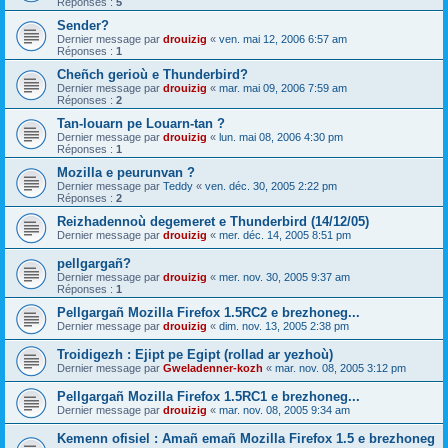
Réponses :
5
Sender?
Dernier message par
drouizig
«
ven. mai 12, 2006 6:57 am
Réponses :
1
Cheñch gerioù e Thunderbird?
Dernier message par
drouizig
«
mar. mai 09, 2006 7:59 am
Réponses :
2
Tan-louarn pe Louarn-tan ?
Dernier message par
drouizig
«
lun. mai 08, 2006 4:30 pm
Réponses :
1
Mozilla e peurunvan ?
Dernier message par
Teddy
«
ven. déc. 30, 2005 2:22 pm
Réponses :
2
Reizhadennoù degemeret e Thunderbird (14/12/05)
Dernier message par
drouizig
«
mer. déc. 14, 2005 8:51 pm
pellgargañ?
Dernier message par
drouizig
«
mer. nov. 30, 2005 9:37 am
Réponses :
1
Pellgargañ Mozilla Firefox 1.5RC2 e brezhoneg...
Dernier message par
drouizig
«
dim. nov. 13, 2005 2:38 pm
Troidigezh : Ejipt pe Egipt (rollad ar yezhoù)
Dernier message par
Gweladenner-kozh
«
mar. nov. 08, 2005 3:12 pm
Pellgargañ Mozilla Firefox 1.5RC1 e brezhoneg...
Dernier message par
drouizig
«
mar. nov. 08, 2005 9:34 am
Kemenn ofisiel : Amañ emañ Mozilla Firefox 1.5 e brezhoneg