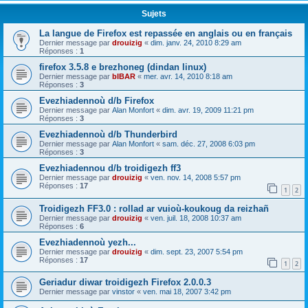
Sujets
La langue de Firefox est repassée en anglais ou en français
Dernier message par
drouizig
«
dim. janv. 24, 2010 8:29 am
Réponses :
1
firefox 3.5.8 e brezhoneg (dindan linux)
Dernier message par
bIBAR
«
mer. avr. 14, 2010 8:18 am
Réponses :
3
Evezhiadennoù d/b Firefox
Dernier message par
Alan Monfort
«
dim. avr. 19, 2009 11:21 pm
Réponses :
3
Evezhiadennoù d/b Thunderbird
Dernier message par
Alan Monfort
«
sam. déc. 27, 2008 6:03 pm
Réponses :
3
Evezhiadennou d/b troidigezh ff3
Dernier message par
drouizig
«
ven. nov. 14, 2008 5:57 pm
Réponses :
17
1
2
Troidigezh FF3.0 : rollad ar vuioù-koukoug da reizhañ
Dernier message par
drouizig
«
ven. juil. 18, 2008 10:37 am
Réponses :
6
Evezhiadennoù yezh...
Dernier message par
drouizig
«
dim. sept. 23, 2007 5:54 pm
Réponses :
17
1
2
Geriadur diwar troidigezh Firefox 2.0.0.3
Dernier message par
vinstor
«
ven. mai 18, 2007 3:42 pm