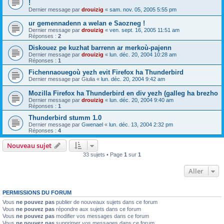
!
Dernier message par
drouizig
«
sam. nov. 05, 2005 5:55 pm
ur gemennadenn a welan e Saozneg !
Dernier message par
drouizig
«
ven. sept. 16, 2005 11:51 am
Réponses :
2
Diskouez pe kuzhat barrenn ar merkoù-pajenn
Dernier message par
drouizig
«
lun. déc. 20, 2004 10:28 am
Réponses :
1
Fichennaouegoù yezh evit Firefox ha Thunderbird
Dernier message par
Giulia
«
lun. déc. 20, 2004 9:42 am
Mozilla Firefox ha Thunderbird en div yezh (galleg ha brezho
Dernier message par
drouizig
«
lun. déc. 20, 2004 9:40 am
Réponses :
1
Thunderbird stumm 1.0
Dernier message par
Gwenael
«
lun. déc. 13, 2004 2:32 pm
Réponses :
4
Nouveau sujet
33 sujets • Page
1
sur
1
Aller
PERMISSIONS DU FORUM
Vous
ne pouvez pas
publier de nouveaux sujets dans ce forum
Vous
ne pouvez pas
répondre aux sujets dans ce forum
Vous
ne pouvez pas
modifier vos messages dans ce forum
Vous
ne pouvez pas
supprimer vos messages dans ce forum