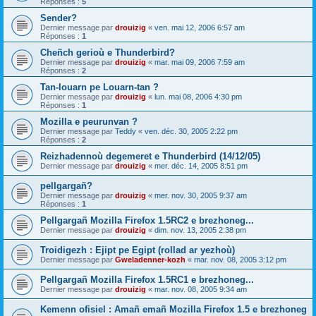
Réponses :
5
Sender?
Dernier message par
drouizig
«
ven. mai 12, 2006 6:57 am
Réponses :
1
Cheñch gerioù e Thunderbird?
Dernier message par
drouizig
«
mar. mai 09, 2006 7:59 am
Réponses :
2
Tan-louarn pe Louarn-tan ?
Dernier message par
drouizig
«
lun. mai 08, 2006 4:30 pm
Réponses :
1
Mozilla e peurunvan ?
Dernier message par
Teddy
«
ven. déc. 30, 2005 2:22 pm
Réponses :
2
Reizhadennoù degemeret e Thunderbird (14/12/05)
Dernier message par
drouizig
«
mer. déc. 14, 2005 8:51 pm
pellgargañ?
Dernier message par
drouizig
«
mer. nov. 30, 2005 9:37 am
Réponses :
1
Pellgargañ Mozilla Firefox 1.5RC2 e brezhoneg...
Dernier message par
drouizig
«
dim. nov. 13, 2005 2:38 pm
Troidigezh : Ejipt pe Egipt (rollad ar yezhoù)
Dernier message par
Gweladenner-kozh
«
mar. nov. 08, 2005 3:12 pm
Pellgargañ Mozilla Firefox 1.5RC1 e brezhoneg...
Dernier message par
drouizig
«
mar. nov. 08, 2005 9:34 am
Kemenn ofisiel : Amañ emañ Mozilla Firefox 1.5 e brezhoneg