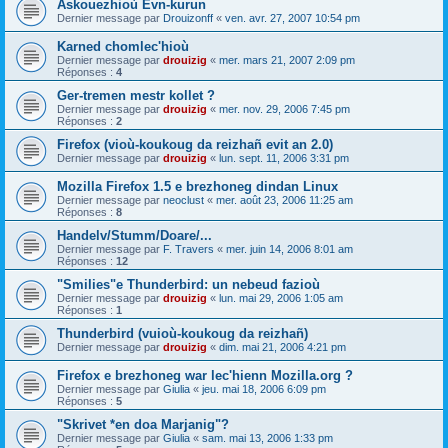
Askouezhioù Evn-kurun
Dernier message par
Drouizonff
«
ven. avr. 27, 2007 10:54 pm
Karned chomlec'hioù
Dernier message par
drouizig
«
mer. mars 21, 2007 2:09 pm
Réponses :
4
Ger-tremen mestr kollet ?
Dernier message par
drouizig
«
mer. nov. 29, 2006 7:45 pm
Réponses :
2
Firefox (vioù-koukoug da reizhañ evit an 2.0)
Dernier message par
drouizig
«
lun. sept. 11, 2006 3:31 pm
Mozilla Firefox 1.5 e brezhoneg dindan Linux
Dernier message par
neoclust
«
mer. août 23, 2006 11:25 am
Réponses :
8
Handelv/Stumm/Doare/...
Dernier message par
F. Travers
«
mer. juin 14, 2006 8:01 am
Réponses :
12
"Smilies"e Thunderbird: un nebeud fazioù
Dernier message par
drouizig
«
lun. mai 29, 2006 1:05 am
Réponses :
1
Thunderbird (vuioù-koukoug da reizhañ)
Dernier message par
drouizig
«
dim. mai 21, 2006 4:21 pm
Firefox e brezhoneg war lec'hienn Mozilla.org ?
Dernier message par
Giulia
«
jeu. mai 18, 2006 6:09 pm
Réponses :
5
"Skrivet *en doa Marjanig"?
Dernier message par
Giulia
«
sam. mai 13, 2006 1:33 pm