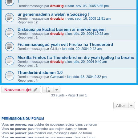
!
Dernier message par
drouizig
«
sam. nov. 05, 2005 5:55 pm
ur gemennadenn a welan e Saozneg !
Dernier message par
drouizig
«
ven. sept. 16, 2005 11:51 am
Réponses :
2
Diskouez pe kuzhat barrenn ar merkoù-pajenn
Dernier message par
drouizig
«
lun. déc. 20, 2004 10:28 am
Réponses :
1
Fichennaouegoù yezh evit Firefox ha Thunderbird
Dernier message par
Giulia
«
lun. déc. 20, 2004 9:42 am
Mozilla Firefox ha Thunderbird en div yezh (galleg ha brezho
Dernier message par
drouizig
«
lun. déc. 20, 2004 9:40 am
Réponses :
1
Thunderbird stumm 1.0
Dernier message par
Gwenael
«
lun. déc. 13, 2004 2:32 pm
Réponses :
4
Nouveau sujet
33 sujets • Page
1
sur
1
Aller
PERMISSIONS DU FORUM
Vous
ne pouvez pas
publier de nouveaux sujets dans ce forum
Vous
ne pouvez pas
répondre aux sujets dans ce forum
Vous
ne pouvez pas
modifier vos messages dans ce forum
Vous
ne pouvez pas
supprimer vos messages dans ce forum