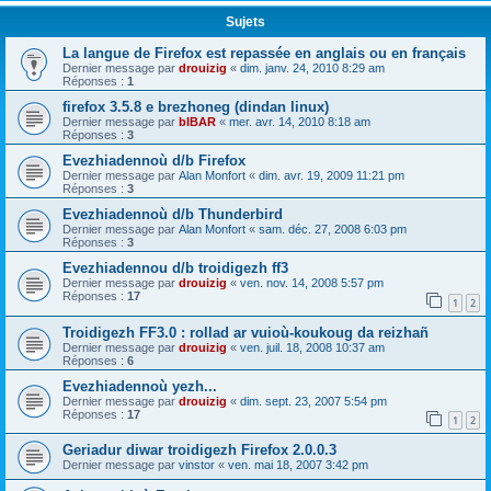
Sujets
La langue de Firefox est repassée en anglais ou en français
Dernier message par
drouizig
«
dim. janv. 24, 2010 8:29 am
Réponses :
1
firefox 3.5.8 e brezhoneg (dindan linux)
Dernier message par
bIBAR
«
mer. avr. 14, 2010 8:18 am
Réponses :
3
Evezhiadennoù d/b Firefox
Dernier message par
Alan Monfort
«
dim. avr. 19, 2009 11:21 pm
Réponses :
3
Evezhiadennoù d/b Thunderbird
Dernier message par
Alan Monfort
«
sam. déc. 27, 2008 6:03 pm
Réponses :
3
Evezhiadennou d/b troidigezh ff3
Dernier message par
drouizig
«
ven. nov. 14, 2008 5:57 pm
Réponses :
17
1
2
Troidigezh FF3.0 : rollad ar vuioù-koukoug da reizhañ
Dernier message par
drouizig
«
ven. juil. 18, 2008 10:37 am
Réponses :
6
Evezhiadennoù yezh...
Dernier message par
drouizig
«
dim. sept. 23, 2007 5:54 pm
Réponses :
17
1
2
Geriadur diwar troidigezh Firefox 2.0.0.3
Dernier message par
vinstor
«
ven. mai 18, 2007 3:42 pm