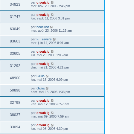
par
drouizig
34823
mer. nov. 29, 2006 7:45 pm
par
drouizig
31747
lun. sept. 11, 2006 3:31 pm
par
neoclust
63049
mer. août 23, 2006 11:25 am
par
F. Travers
83663
mer. juin 14, 2006 8:01 am
par
drouizig
33605
lun. mai 29, 2006 1:05 am
par
drouizig
31292
dim. mai 21, 2006 4:21 pm
par
Giulia
48900
jeu. mai 18, 2006 6:09 pm
par
Giulia
50898
sam. mai 13, 2006 1:33 pm
par
drouizig
32798
ven. mai 12, 2006 6:57 am
par
drouizig
38037
mar. mai 09, 2006 7:59 am
par
drouizig
33094
lun. mai 08, 2006 4:30 pm