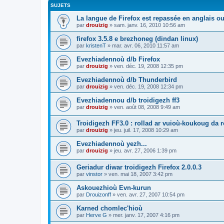
SUJETS
La langue de Firefox est repassée en anglais ou
par
drouizig
»
sam. janv. 16, 2010 10:56 am
firefox 3.5.8 e brezhoneg (dindan linux)
par
kristenT
»
mar. avr. 06, 2010 11:57 am
Evezhiadennoù d/b Firefox
par
drouizig
»
ven. déc. 19, 2008 12:35 pm
Evezhiadennoù d/b Thunderbird
par
drouizig
»
ven. déc. 19, 2008 12:34 pm
Evezhiadennou d/b troidigezh ff3
par
drouizig
»
ven. août 08, 2008 9:49 am
Troidigezh FF3.0 : rollad ar vuioù-koukoug da 
par
drouizig
»
jeu. juil. 17, 2008 10:29 am
Evezhiadennoù yezh...
par
drouizig
»
jeu. avr. 27, 2006 1:39 pm
Geriadur diwar troidigezh Firefox 2.0.0.3
par
vinstor
»
ven. mai 18, 2007 3:42 pm
Askouezhioù Evn-kurun
par
Drouizonff
»
ven. avr. 27, 2007 10:54 pm
Karned chomlec'hioù
par
Herve G
»
mer. janv. 17, 2007 4:16 pm