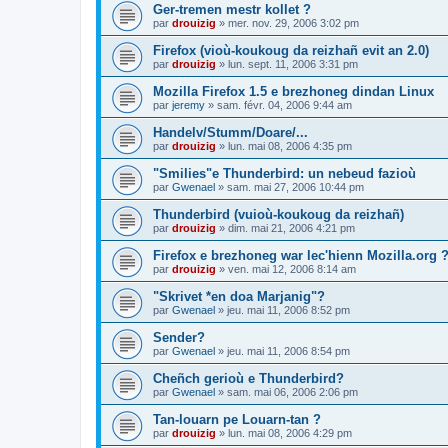
Ger-tremen mestr kollet ?
par
drouizig
»
mer. nov. 29, 2006 3:02 pm
Firefox (vioù-koukoug da reizhañ evit an 2.0)
par
drouizig
»
lun. sept. 11, 2006 3:31 pm
Mozilla Firefox 1.5 e brezhoneg dindan Linux
par
jeremy
»
sam. févr. 04, 2006 9:44 am
Handelv/Stumm/Doare/...
par
drouizig
»
lun. mai 08, 2006 4:35 pm
"Smilies"e Thunderbird: un nebeud fazioù
par
Gwenael
»
sam. mai 27, 2006 10:44 pm
Thunderbird (vuioù-koukoug da reizhañ)
par
drouizig
»
dim. mai 21, 2006 4:21 pm
Firefox e brezhoneg war lec'hienn Mozilla.org 
par
drouizig
»
ven. mai 12, 2006 8:14 am
"Skrivet *en doa Marjanig"?
par
Gwenael
»
jeu. mai 11, 2006 8:52 pm
Sender?
par
Gwenael
»
jeu. mai 11, 2006 8:54 pm
Cheñch gerioù e Thunderbird?
par
Gwenael
»
sam. mai 06, 2006 2:06 pm
Tan-louarn pe Louarn-tan ?
par
drouizig
»
lun. mai 08, 2006 4:29 pm