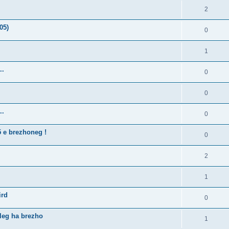
2
05)
0
1
..
0
0
..
0
5 e brezhoneg !
0
2
1
ird
0
lleg ha brezho
1