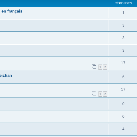
RÉPONSES
 en français
1
3
3
3
17
1
2
reizhañ
6
17
1
2
0
0
4