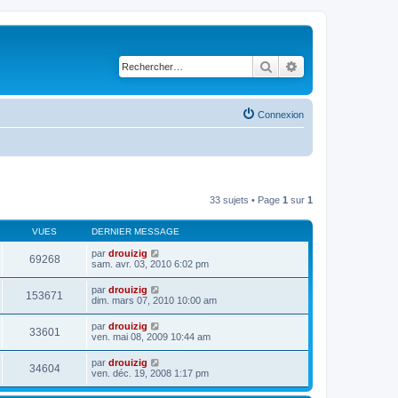
Rechercher
Recherche avancé
Connexion
33 sujets • Page
1
sur
1
VUES
DERNIER MESSAGE
par
drouizig
69268
sam. avr. 03, 2010 6:02 pm
par
drouizig
153671
dim. mars 07, 2010 10:00 am
par
drouizig
33601
ven. mai 08, 2009 10:44 am
par
drouizig
34604
ven. déc. 19, 2008 1:17 pm