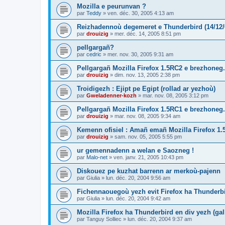
Mozilla e peurunvan ?
par
Teddy
»
ven. déc. 30, 2005 4:13 am
Reizhadennoù degemeret e Thunderbird (14/12/
par
drouizig
»
mer. déc. 14, 2005 8:51 pm
pellgargañ?
par
cedric
»
mer. nov. 30, 2005 9:31 am
Pellgargañ Mozilla Firefox 1.5RC2 e brezhoneg.
par
drouizig
»
dim. nov. 13, 2005 2:38 pm
Troidigezh : Ejipt pe Egipt (rollad ar yezhoù)
par
Gweladenner-kozh
»
mar. nov. 08, 2005 3:12 pm
Pellgargañ Mozilla Firefox 1.5RC1 e brezhoneg.
par
drouizig
»
mar. nov. 08, 2005 9:34 am
Kemenn ofisiel : Amañ emañ Mozilla Firefox 1.
par
drouizig
»
sam. nov. 05, 2005 5:55 pm
ur gemennadenn a welan e Saozneg !
par
Malo-net
»
ven. janv. 21, 2005 10:43 pm
Diskouez pe kuzhat barrenn ar merkoù-pajenn
par
Giulia
»
lun. déc. 20, 2004 9:56 am
Fichennaouegoù yezh evit Firefox ha Thunderb
par
Giulia
»
lun. déc. 20, 2004 9:42 am
Mozilla Firefox ha Thunderbird en div yezh (ga
par
Tanguy Solliec
»
lun. déc. 20, 2004 9:37 am