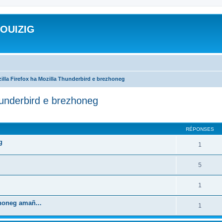
ROUIZIG
illa Firefox ha Mozilla Thunderbird e brezhoneg
hunderbird e brezhoneg
cher
cherche avancée
RÉPONSES
g
1
5
1
zhoneg amañ...
1