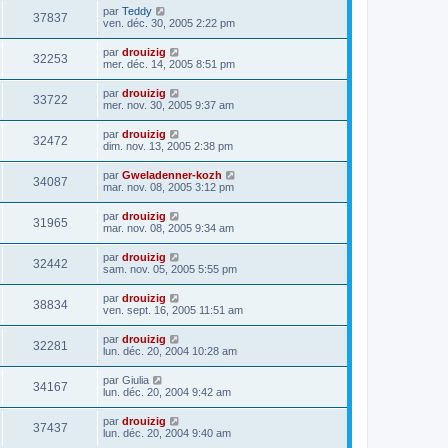
par
Teddy
37837
ven. déc. 30, 2005 2:22 pm
par
drouizig
32253
mer. déc. 14, 2005 8:51 pm
par
drouizig
33722
mer. nov. 30, 2005 9:37 am
par
drouizig
32472
dim. nov. 13, 2005 2:38 pm
par
Gweladenner-kozh
34087
mar. nov. 08, 2005 3:12 pm
par
drouizig
31965
mar. nov. 08, 2005 9:34 am
par
drouizig
32442
sam. nov. 05, 2005 5:55 pm
par
drouizig
38834
ven. sept. 16, 2005 11:51 am
par
drouizig
32281
lun. déc. 20, 2004 10:28 am
par
Giulia
34167
lun. déc. 20, 2004 9:42 am
par
drouizig
37437
lun. déc. 20, 2004 9:40 am