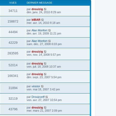
VUES
DERNIER MESSAGE
par
drouizig
34711
dim. janv. 24, 2010 8:29 am
par
bIBAR
158872
mer. avr. 14, 2010 8:18 am
par
Alan Monfort
44494
dim. avr. 19, 2009 11:21 pm
par
Alan Monfort
42229
sam. déc. 27, 2008 6:03 pm
par
drouizig
283595
ven. nov. 14, 2008 5:57 pm
par
drouizig
52014
ven. juil. 18, 2008 10:37 am
par
drouizig
166341
dim. sept. 23, 2007 5:54 pm
par
vinstor
31894
ven. mai 18, 2007 3:42 pm
par
Drouizonff
32119
ven. avr. 27, 2007 10:54 pm
par
drouizig
43796
mer. mars 21, 2007 2:09 pm