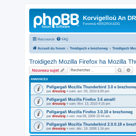
Korvigelloù An D
Foromoù KERZROUIZIG
Raccourcis
FAQ
Accueil du forum
Troidigezh e brezhoneg
Troidigezh Moz
Troidigezh Mozilla Firefox ha Mozilla T
Recher
Re
Nouveau sujet
ANNONCES
Pellgargañ Mozilla Thunderbird 3.0 e brezhone
par
drouizig
»
sam. avr. 03, 2010 6:00 pm
Pellgargañ Mozilla Firefox 3.6 amañ!
par
drouizig
»
sam. févr. 13, 2010 4:15 pm
Pellgargañ Mozilla Firefox 3.0.10 e brezhoneg
par
drouizig
»
ven. mai 08, 2009 10:44 am
Pellgargañ Mozilla Thunderbird 2.0.0.18 e bre
par
drouizig
»
ven. déc. 19, 2008 1:16 pm