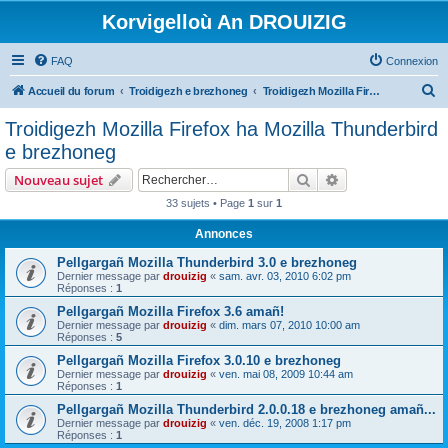
Korvigelloù An DROUIZIG
FAQ
Connexion
R
Accueil du forum
Troidigezh e brezhoneg
Troidigezh Mozilla Firefox ha Mozilla Thunderbird e brezhoneg
e
Troidigezh Mozilla Firefox ha Mozilla Thunderbird
c
e brezhoneg
h
Rechercher
Recherche avanc
Nouveau sujet
e
33 sujets • Page
1
sur
1
r
Annonces
c
h
Pellgargañ Mozilla Thunderbird 3.0 e brezhoneg
Dernier message par
drouizig
«
sam. avr. 03, 2010 6:02 pm
e
Réponses :
1
r
Pellgargañ Mozilla Firefox 3.6 amañ!
Dernier message par
drouizig
«
dim. mars 07, 2010 10:00 am
Réponses :
5
Pellgargañ Mozilla Firefox 3.0.10 e brezhoneg
Dernier message par
drouizig
«
ven. mai 08, 2009 10:44 am
Réponses :
1
Pellgargañ Mozilla Thunderbird 2.0.0.18 e brezhoneg amañ...
Dernier message par
drouizig
«
ven. déc. 19, 2008 1:17 pm
Réponses :
1