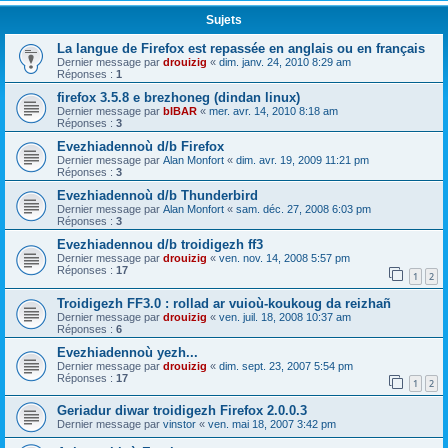
Sujets
La langue de Firefox est repassée en anglais ou en français
Dernier message par
drouizig
«
dim. janv. 24, 2010 8:29 am
Réponses :
1
firefox 3.5.8 e brezhoneg (dindan linux)
Dernier message par
bIBAR
«
mer. avr. 14, 2010 8:18 am
Réponses :
3
Evezhiadennoù d/b Firefox
Dernier message par
Alan Monfort
«
dim. avr. 19, 2009 11:21 pm
Réponses :
3
Evezhiadennoù d/b Thunderbird
Dernier message par
Alan Monfort
«
sam. déc. 27, 2008 6:03 pm
Réponses :
3
Evezhiadennou d/b troidigezh ff3
Dernier message par
drouizig
«
ven. nov. 14, 2008 5:57 pm
Réponses :
17
1
2
Troidigezh FF3.0 : rollad ar vuioù-koukoug da reizhañ
Dernier message par
drouizig
«
ven. juil. 18, 2008 10:37 am
Réponses :
6
Evezhiadennoù yezh...
Dernier message par
drouizig
«
dim. sept. 23, 2007 5:54 pm
Réponses :
17
1
2
Geriadur diwar troidigezh Firefox 2.0.0.3
Dernier message par
vinstor
«
ven. mai 18, 2007 3:42 pm