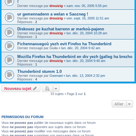
!
Dernier message par
drouizig
«
sam. nov. 05, 2005 5:55 pm
ur gemennadenn a welan e Saozneg !
Dernier message par
drouizig
«
ven. sept. 16, 2005 11:51 am
Réponses :
2
Diskouez pe kuzhat barrenn ar merkoù-pajenn
Dernier message par
drouizig
«
lun. déc. 20, 2004 10:28 am
Réponses :
1
Fichennaouegoù yezh evit Firefox ha Thunderbird
Dernier message par
Giulia
«
lun. déc. 20, 2004 9:42 am
Mozilla Firefox ha Thunderbird en div yezh (galleg ha brezho
Dernier message par
drouizig
«
lun. déc. 20, 2004 9:40 am
Réponses :
1
Thunderbird stumm 1.0
Dernier message par
Gwenael
«
lun. déc. 13, 2004 2:32 pm
Réponses :
4
Nouveau sujet
33 sujets • Page
1
sur
1
Aller
PERMISSIONS DU FORUM
Vous
ne pouvez pas
publier de nouveaux sujets dans ce forum
Vous
ne pouvez pas
répondre aux sujets dans ce forum
Vous
ne pouvez pas
modifier vos messages dans ce forum
Vous
ne pouvez pas
supprimer vos messages dans ce forum