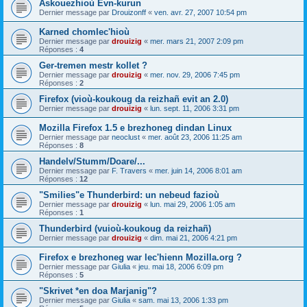
Askouezhioù Evn-kurun
Dernier message par
Drouizonff
«
ven. avr. 27, 2007 10:54 pm
Karned chomlec'hioù
Dernier message par
drouizig
«
mer. mars 21, 2007 2:09 pm
Réponses :
4
Ger-tremen mestr kollet ?
Dernier message par
drouizig
«
mer. nov. 29, 2006 7:45 pm
Réponses :
2
Firefox (vioù-koukoug da reizhañ evit an 2.0)
Dernier message par
drouizig
«
lun. sept. 11, 2006 3:31 pm
Mozilla Firefox 1.5 e brezhoneg dindan Linux
Dernier message par
neoclust
«
mer. août 23, 2006 11:25 am
Réponses :
8
Handelv/Stumm/Doare/...
Dernier message par
F. Travers
«
mer. juin 14, 2006 8:01 am
Réponses :
12
"Smilies"e Thunderbird: un nebeud fazioù
Dernier message par
drouizig
«
lun. mai 29, 2006 1:05 am
Réponses :
1
Thunderbird (vuioù-koukoug da reizhañ)
Dernier message par
drouizig
«
dim. mai 21, 2006 4:21 pm
Firefox e brezhoneg war lec'hienn Mozilla.org ?
Dernier message par
Giulia
«
jeu. mai 18, 2006 6:09 pm
Réponses :
5
"Skrivet *en doa Marjanig"?
Dernier message par
Giulia
«
sam. mai 13, 2006 1:33 pm