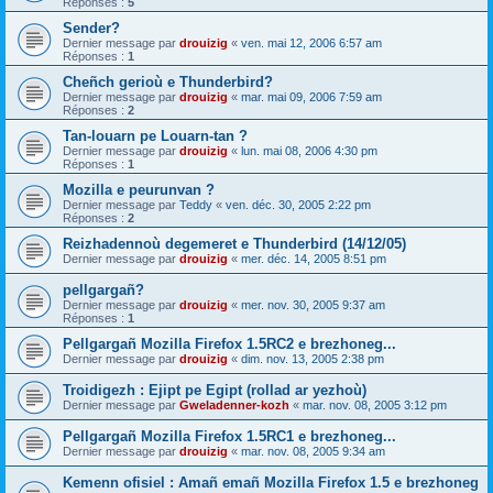
Réponses :
5
Sender?
Dernier message par
drouizig
«
ven. mai 12, 2006 6:57 am
Réponses :
1
Cheñch gerioù e Thunderbird?
Dernier message par
drouizig
«
mar. mai 09, 2006 7:59 am
Réponses :
2
Tan-louarn pe Louarn-tan ?
Dernier message par
drouizig
«
lun. mai 08, 2006 4:30 pm
Réponses :
1
Mozilla e peurunvan ?
Dernier message par
Teddy
«
ven. déc. 30, 2005 2:22 pm
Réponses :
2
Reizhadennoù degemeret e Thunderbird (14/12/05)
Dernier message par
drouizig
«
mer. déc. 14, 2005 8:51 pm
pellgargañ?
Dernier message par
drouizig
«
mer. nov. 30, 2005 9:37 am
Réponses :
1
Pellgargañ Mozilla Firefox 1.5RC2 e brezhoneg...
Dernier message par
drouizig
«
dim. nov. 13, 2005 2:38 pm
Troidigezh : Ejipt pe Egipt (rollad ar yezhoù)
Dernier message par
Gweladenner-kozh
«
mar. nov. 08, 2005 3:12 pm
Pellgargañ Mozilla Firefox 1.5RC1 e brezhoneg...
Dernier message par
drouizig
«
mar. nov. 08, 2005 9:34 am
Kemenn ofisiel : Amañ emañ Mozilla Firefox 1.5 e brezhoneg