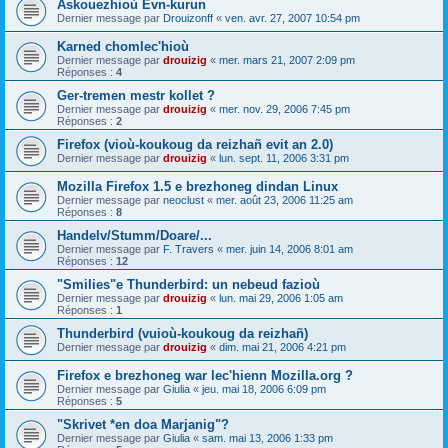
Askouezhioù Evn-kurun
Dernier message par
Drouizonff
«
ven. avr. 27, 2007 10:54 pm
Karned chomlec'hioù
Dernier message par
drouizig
«
mer. mars 21, 2007 2:09 pm
Réponses :
4
Ger-tremen mestr kollet ?
Dernier message par
drouizig
«
mer. nov. 29, 2006 7:45 pm
Réponses :
2
Firefox (vioù-koukoug da reizhañ evit an 2.0)
Dernier message par
drouizig
«
lun. sept. 11, 2006 3:31 pm
Mozilla Firefox 1.5 e brezhoneg dindan Linux
Dernier message par
neoclust
«
mer. août 23, 2006 11:25 am
Réponses :
8
Handelv/Stumm/Doare/...
Dernier message par
F. Travers
«
mer. juin 14, 2006 8:01 am
Réponses :
12
"Smilies"e Thunderbird: un nebeud fazioù
Dernier message par
drouizig
«
lun. mai 29, 2006 1:05 am
Réponses :
1
Thunderbird (vuioù-koukoug da reizhañ)
Dernier message par
drouizig
«
dim. mai 21, 2006 4:21 pm
Firefox e brezhoneg war lec'hienn Mozilla.org ?
Dernier message par
Giulia
«
jeu. mai 18, 2006 6:09 pm
Réponses :
5
"Skrivet *en doa Marjanig"?
Dernier message par
Giulia
«
sam. mai 13, 2006 1:33 pm