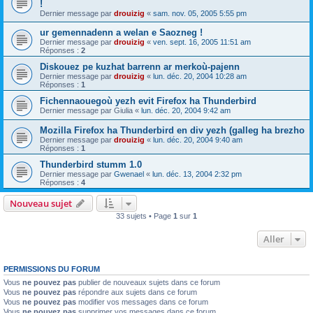
!
Dernier message par
drouizig
«
sam. nov. 05, 2005 5:55 pm
ur gemennadenn a welan e Saozneg !
Dernier message par
drouizig
«
ven. sept. 16, 2005 11:51 am
Réponses :
2
Diskouez pe kuzhat barrenn ar merkoù-pajenn
Dernier message par
drouizig
«
lun. déc. 20, 2004 10:28 am
Réponses :
1
Fichennaouegoù yezh evit Firefox ha Thunderbird
Dernier message par
Giulia
«
lun. déc. 20, 2004 9:42 am
Mozilla Firefox ha Thunderbird en div yezh (galleg ha brezho
Dernier message par
drouizig
«
lun. déc. 20, 2004 9:40 am
Réponses :
1
Thunderbird stumm 1.0
Dernier message par
Gwenael
«
lun. déc. 13, 2004 2:32 pm
Réponses :
4
Nouveau sujet
33 sujets • Page
1
sur
1
Aller
PERMISSIONS DU FORUM
Vous
ne pouvez pas
publier de nouveaux sujets dans ce forum
Vous
ne pouvez pas
répondre aux sujets dans ce forum
Vous
ne pouvez pas
modifier vos messages dans ce forum
Vous
ne pouvez pas
supprimer vos messages dans ce forum