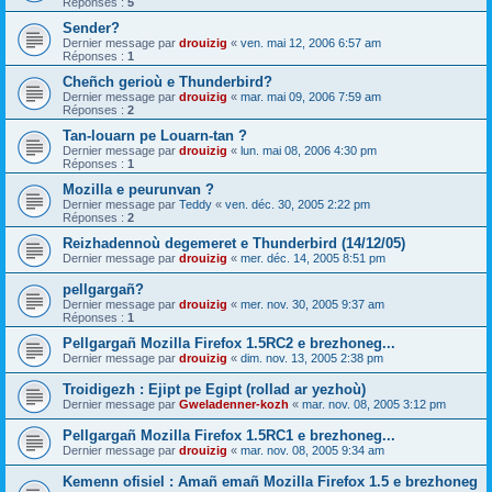
Réponses :
5
Sender?
Dernier message par
drouizig
«
ven. mai 12, 2006 6:57 am
Réponses :
1
Cheñch gerioù e Thunderbird?
Dernier message par
drouizig
«
mar. mai 09, 2006 7:59 am
Réponses :
2
Tan-louarn pe Louarn-tan ?
Dernier message par
drouizig
«
lun. mai 08, 2006 4:30 pm
Réponses :
1
Mozilla e peurunvan ?
Dernier message par
Teddy
«
ven. déc. 30, 2005 2:22 pm
Réponses :
2
Reizhadennoù degemeret e Thunderbird (14/12/05)
Dernier message par
drouizig
«
mer. déc. 14, 2005 8:51 pm
pellgargañ?
Dernier message par
drouizig
«
mer. nov. 30, 2005 9:37 am
Réponses :
1
Pellgargañ Mozilla Firefox 1.5RC2 e brezhoneg...
Dernier message par
drouizig
«
dim. nov. 13, 2005 2:38 pm
Troidigezh : Ejipt pe Egipt (rollad ar yezhoù)
Dernier message par
Gweladenner-kozh
«
mar. nov. 08, 2005 3:12 pm
Pellgargañ Mozilla Firefox 1.5RC1 e brezhoneg...
Dernier message par
drouizig
«
mar. nov. 08, 2005 9:34 am
Kemenn ofisiel : Amañ emañ Mozilla Firefox 1.5 e brezhoneg