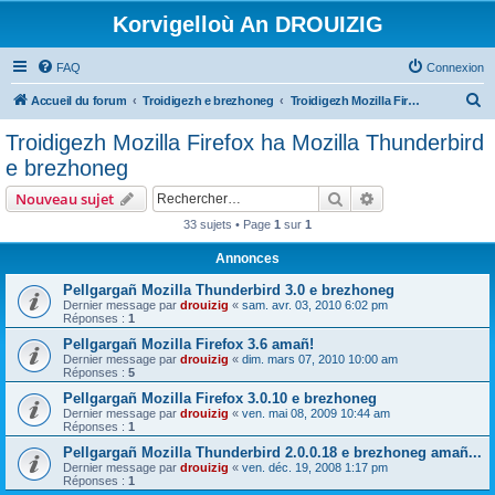
Korvigelloù An DROUIZIG
FAQ
Connexion
R
Accueil du forum
Troidigezh e brezhoneg
Troidigezh Mozilla Firefox ha Mozilla Thunderbird e brezhoneg
e
Troidigezh Mozilla Firefox ha Mozilla Thunderbird
c
e brezhoneg
h
Rechercher
Recherche avanc
Nouveau sujet
e
33 sujets • Page
1
sur
1
r
Annonces
c
h
Pellgargañ Mozilla Thunderbird 3.0 e brezhoneg
Dernier message par
drouizig
«
sam. avr. 03, 2010 6:02 pm
e
Réponses :
1
r
Pellgargañ Mozilla Firefox 3.6 amañ!
Dernier message par
drouizig
«
dim. mars 07, 2010 10:00 am
Réponses :
5
Pellgargañ Mozilla Firefox 3.0.10 e brezhoneg
Dernier message par
drouizig
«
ven. mai 08, 2009 10:44 am
Réponses :
1
Pellgargañ Mozilla Thunderbird 2.0.0.18 e brezhoneg amañ...
Dernier message par
drouizig
«
ven. déc. 19, 2008 1:17 pm
Réponses :
1