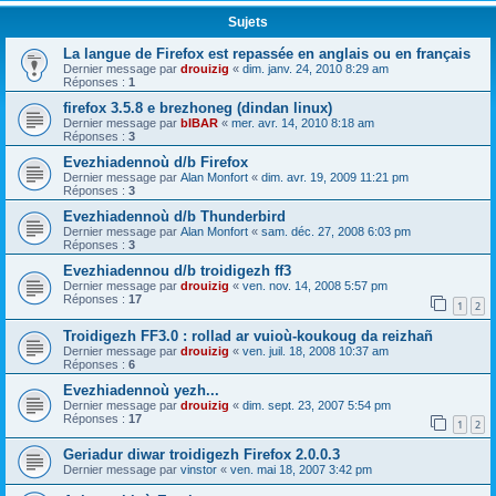
Sujets
La langue de Firefox est repassée en anglais ou en français
Dernier message par
drouizig
«
dim. janv. 24, 2010 8:29 am
Réponses :
1
firefox 3.5.8 e brezhoneg (dindan linux)
Dernier message par
bIBAR
«
mer. avr. 14, 2010 8:18 am
Réponses :
3
Evezhiadennoù d/b Firefox
Dernier message par
Alan Monfort
«
dim. avr. 19, 2009 11:21 pm
Réponses :
3
Evezhiadennoù d/b Thunderbird
Dernier message par
Alan Monfort
«
sam. déc. 27, 2008 6:03 pm
Réponses :
3
Evezhiadennou d/b troidigezh ff3
Dernier message par
drouizig
«
ven. nov. 14, 2008 5:57 pm
Réponses :
17
1
2
Troidigezh FF3.0 : rollad ar vuioù-koukoug da reizhañ
Dernier message par
drouizig
«
ven. juil. 18, 2008 10:37 am
Réponses :
6
Evezhiadennoù yezh...
Dernier message par
drouizig
«
dim. sept. 23, 2007 5:54 pm
Réponses :
17
1
2
Geriadur diwar troidigezh Firefox 2.0.0.3
Dernier message par
vinstor
«
ven. mai 18, 2007 3:42 pm