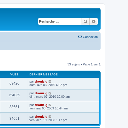
Rechercher
Recherche avancé
Connexion
33 sujets • Page
1
sur
1
VUES
DERNIER MESSAGE
par
drouizig
69420
sam. avr. 03, 2010 6:02 pm
par
drouizig
154039
dim. mars 07, 2010 10:00 am
par
drouizig
33651
ven. mai 08, 2009 10:44 am
par
drouizig
34651
ven. déc. 19, 2008 1:17 pm