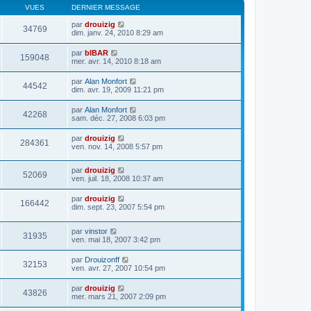
VUES
DERNIER MESSAGE
par
drouizig
34769
dim. janv. 24, 2010 8:29 am
par
bIBAR
159048
mer. avr. 14, 2010 8:18 am
par
Alan Monfort
44542
dim. avr. 19, 2009 11:21 pm
par
Alan Monfort
42268
sam. déc. 27, 2008 6:03 pm
par
drouizig
284361
ven. nov. 14, 2008 5:57 pm
par
drouizig
52069
ven. juil. 18, 2008 10:37 am
par
drouizig
166442
dim. sept. 23, 2007 5:54 pm
par
vinstor
31935
ven. mai 18, 2007 3:42 pm
par
Drouizonff
32153
ven. avr. 27, 2007 10:54 pm
par
drouizig
43826
mer. mars 21, 2007 2:09 pm