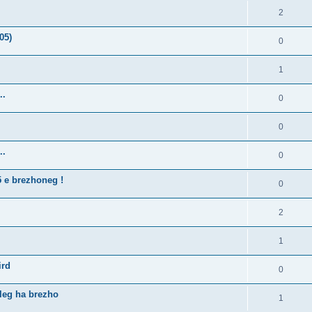
2
05)
0
1
..
0
0
..
0
5 e brezhoneg !
0
2
1
ird
0
lleg ha brezho
1