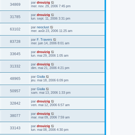
par
drouizig
34869
mer. nov. 29, 2006 7:45 pm
par
drouizig
31785
lun. sept. 11, 2006 3:31 pm
par
neoclust
63102
mer. août 23, 2006 11:25 am
par
F. Travers
83728
mer. juin 14, 2006 8:01 am
par
drouizig
33645
lun. mai 29, 2006 1:05 am
par
drouizig
31332
dim. mai 21, 2006 4:21 pm
par
Giulia
48965
jeu. mai 18, 2006 6:09 pm
par
Giulia
50957
sam. mai 13, 2006 1:33 pm
par
drouizig
32842
ven. mai 12, 2006 6:57 am
par
drouizig
38077
mar. mai 09, 2006 7:59 am
par
drouizig
33143
lun. mai 08, 2006 4:30 pm