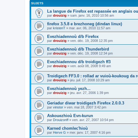
SUJETS
La langue de Firefox est repassée en anglais ou
par
drouizig
»
sam. janv. 16, 2010 10:56 am
firefox 3.5.8 e brezhoneg (dindan linux)
par
kristenT
»
mar. avr. 06, 2010 11:57 am
Evezhiadennoù d/b Firefox
par
drouizig
»
ven. déc. 19, 2008 12:35 pm
Evezhiadennoù d/b Thunderbird
par
drouizig
»
ven. déc. 19, 2008 12:34 pm
Evezhiadennou d/b troidigezh ff3
par
drouizig
»
ven. août 08, 2008 9:49 am
Troidigezh FF3.0 : rollad ar vuioù-koukoug da 
par
drouizig
»
jeu. juil. 17, 2008 10:29 am
Evezhiadennoù yezh...
par
drouizig
»
jeu. avr. 27, 2006 1:39 pm
Geriadur diwar troidigezh Firefox 2.0.0.3
par
vinstor
»
ven. mai 18, 2007 3:42 pm
Askouezhioù Evn-kurun
par
Drouizonff
»
ven. avr. 27, 2007 10:54 pm
Karned chomlec'hioù
par
Herve G
»
mer. janv. 17, 2007 4:16 pm