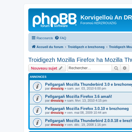
Korvigelloù An D
Foromoù KERZROUIZIG
Raccourcis
FAQ
Accueil du forum
Troidigezh e brezhoneg
Troidigezh Moz
Troidigezh Mozilla Firefox ha Mozilla T
Recher
Re
Nouveau sujet
ANNONCES
Pellgargañ Mozilla Thunderbird 3.0 e brezhone
par
drouizig
»
sam. avr. 03, 2010 6:00 pm
Pellgargañ Mozilla Firefox 3.6 amañ!
par
drouizig
»
sam. févr. 13, 2010 4:15 pm
Pellgargañ Mozilla Firefox 3.0.10 e brezhoneg
par
drouizig
»
ven. mai 08, 2009 10:44 am
Pellgargañ Mozilla Thunderbird 2.0.0.18 e bre
par
drouizig
»
ven. déc. 19, 2008 1:16 pm