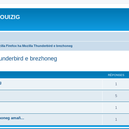
ROUIZIG
illa Firefox ha Mozilla Thunderbird e brezhoneg
hunderbird e brezhoneg
cher
cherche avancée
RÉPONSES
g
1
5
1
zhoneg amañ...
1