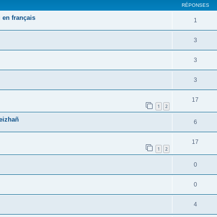
RÉPONSES
 en français
1
3
3
3
17
1
2
reizhañ
6
17
1
2
0
0
4