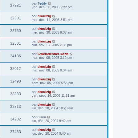
par
Teddy
37881
ven. déc. 30, 2005 2:22 pm
par
drouizig
32301
mer. déc. 14, 2005 8:51 pm
par
drouizig
33760
mer. nov. 30, 2005 9:37 am
par
drouizig
32501
dim. nov. 13, 2005 2:38 pm
par
Gweladenner-kozh
34136
mar. nov. 08, 2005 3:12 pm
par
drouizig
32012
mar. nov. 08, 2005 9:34 am
par
drouizig
32490
sam. nov. 05, 2005 5:55 pm
par
drouizig
38883
ven. sept. 16, 2005 11:51 am
par
drouizig
32313
lun. déc. 20, 2004 10:28 am
par
Giulia
34202
lun. déc. 20, 2004 9:42 am
par
drouizig
37483
lun. déc. 20, 2004 9:40 am