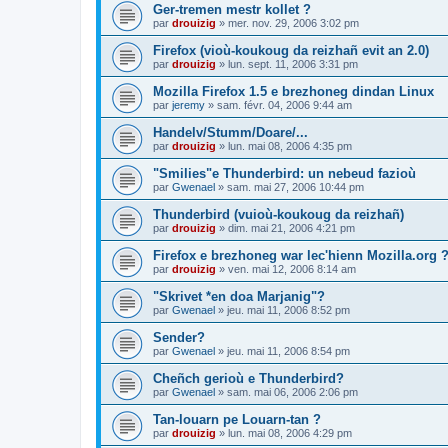
Ger-tremen mestr kollet ?
par
drouizig
»
mer. nov. 29, 2006 3:02 pm
Firefox (vioù-koukoug da reizhañ evit an 2.0)
par
drouizig
»
lun. sept. 11, 2006 3:31 pm
Mozilla Firefox 1.5 e brezhoneg dindan Linux
par
jeremy
»
sam. févr. 04, 2006 9:44 am
Handelv/Stumm/Doare/...
par
drouizig
»
lun. mai 08, 2006 4:35 pm
"Smilies"e Thunderbird: un nebeud fazioù
par
Gwenael
»
sam. mai 27, 2006 10:44 pm
Thunderbird (vuioù-koukoug da reizhañ)
par
drouizig
»
dim. mai 21, 2006 4:21 pm
Firefox e brezhoneg war lec'hienn Mozilla.org 
par
drouizig
»
ven. mai 12, 2006 8:14 am
"Skrivet *en doa Marjanig"?
par
Gwenael
»
jeu. mai 11, 2006 8:52 pm
Sender?
par
Gwenael
»
jeu. mai 11, 2006 8:54 pm
Cheñch gerioù e Thunderbird?
par
Gwenael
»
sam. mai 06, 2006 2:06 pm
Tan-louarn pe Louarn-tan ?
par
drouizig
»
lun. mai 08, 2006 4:29 pm