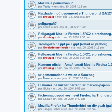
Mozilla e peurunvan ?
par
Teddy
»
ven. déc. 30, 2005 4:13 am
Reizhadennoù degemeret e Thunderbird (14/12/
par
drouizig
»
mer. déc. 14, 2005 8:51 pm
pellgargañ?
par
cedric
»
mer. nov. 30, 2005 9:31 am
Pellgargañ Mozilla Firefox 1.5RC2 e brezhoneg.
par
drouizig
»
dim. nov. 13, 2005 2:38 pm
Troidigezh : Ejipt pe Egipt (rollad ar yezhoù)
par
Gweladenner-kozh
»
mar. nov. 08, 2005 3:12 pm
Pellgargañ Mozilla Firefox 1.5RC1 e brezhoneg.
par
drouizig
»
mar. nov. 08, 2005 9:34 am
Kemenn ofisiel : Amañ emañ Mozilla Firefox 1.
par
drouizig
»
sam. nov. 05, 2005 5:55 pm
ur gemennadenn a welan e Saozneg !
par
Malo-net
»
ven. janv. 21, 2005 10:43 pm
Diskouez pe kuzhat barrenn ar merkoù-pajenn
par
Giulia
»
lun. déc. 20, 2004 9:56 am
Fichennaouegoù yezh evit Firefox ha Thunderb
par
Giulia
»
lun. déc. 20, 2004 9:42 am
Mozilla Firefox ha Thunderbird en div yezh (ga
par
Tanguy Solliec
»
lun. déc. 20, 2004 9:37 am