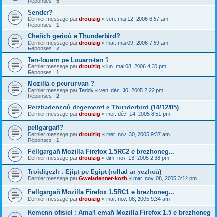
Réponses :
5
Sender?
Dernier message par
drouizig
«
ven. mai 12, 2006 6:57 am
Réponses :
1
Cheñch gerioù e Thunderbird?
Dernier message par
drouizig
«
mar. mai 09, 2006 7:59 am
Réponses :
2
Tan-louarn pe Louarn-tan ?
Dernier message par
drouizig
«
lun. mai 08, 2006 4:30 pm
Réponses :
1
Mozilla e peurunvan ?
Dernier message par
Teddy
«
ven. déc. 30, 2005 2:22 pm
Réponses :
2
Reizhadennoù degemeret e Thunderbird (14/12/05)
Dernier message par
drouizig
«
mer. déc. 14, 2005 8:51 pm
pellgargañ?
Dernier message par
drouizig
«
mer. nov. 30, 2005 9:37 am
Réponses :
1
Pellgargañ Mozilla Firefox 1.5RC2 e brezhoneg...
Dernier message par
drouizig
«
dim. nov. 13, 2005 2:38 pm
Troidigezh : Ejipt pe Egipt (rollad ar yezhoù)
Dernier message par
Gweladenner-kozh
«
mar. nov. 08, 2005 3:12 pm
Pellgargañ Mozilla Firefox 1.5RC1 e brezhoneg...
Dernier message par
drouizig
«
mar. nov. 08, 2005 9:34 am
Kemenn ofisiel : Amañ emañ Mozilla Firefox 1.5 e brezhoneg