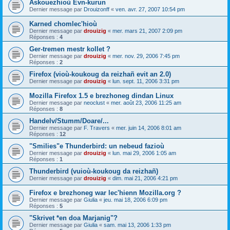
Askouezhioù Evn-kurun
Dernier message par
Drouizonff
«
ven. avr. 27, 2007 10:54 pm
Karned chomlec'hioù
Dernier message par
drouizig
«
mer. mars 21, 2007 2:09 pm
Réponses :
4
Ger-tremen mestr kollet ?
Dernier message par
drouizig
«
mer. nov. 29, 2006 7:45 pm
Réponses :
2
Firefox (vioù-koukoug da reizhañ evit an 2.0)
Dernier message par
drouizig
«
lun. sept. 11, 2006 3:31 pm
Mozilla Firefox 1.5 e brezhoneg dindan Linux
Dernier message par
neoclust
«
mer. août 23, 2006 11:25 am
Réponses :
8
Handelv/Stumm/Doare/...
Dernier message par
F. Travers
«
mer. juin 14, 2006 8:01 am
Réponses :
12
"Smilies"e Thunderbird: un nebeud fazioù
Dernier message par
drouizig
«
lun. mai 29, 2006 1:05 am
Réponses :
1
Thunderbird (vuioù-koukoug da reizhañ)
Dernier message par
drouizig
«
dim. mai 21, 2006 4:21 pm
Firefox e brezhoneg war lec'hienn Mozilla.org ?
Dernier message par
Giulia
«
jeu. mai 18, 2006 6:09 pm
Réponses :
5
"Skrivet *en doa Marjanig"?
Dernier message par
Giulia
«
sam. mai 13, 2006 1:33 pm