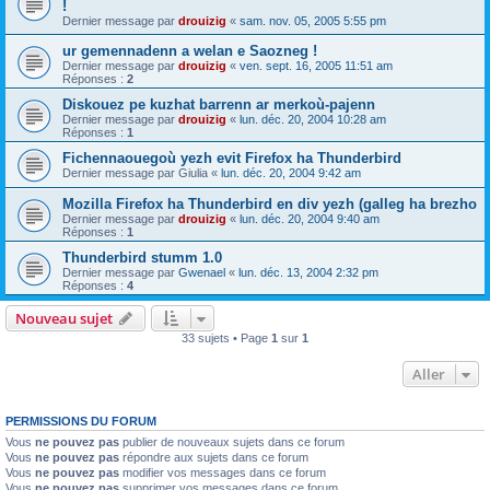
!
Dernier message par
drouizig
«
sam. nov. 05, 2005 5:55 pm
ur gemennadenn a welan e Saozneg !
Dernier message par
drouizig
«
ven. sept. 16, 2005 11:51 am
Réponses :
2
Diskouez pe kuzhat barrenn ar merkoù-pajenn
Dernier message par
drouizig
«
lun. déc. 20, 2004 10:28 am
Réponses :
1
Fichennaouegoù yezh evit Firefox ha Thunderbird
Dernier message par
Giulia
«
lun. déc. 20, 2004 9:42 am
Mozilla Firefox ha Thunderbird en div yezh (galleg ha brezho
Dernier message par
drouizig
«
lun. déc. 20, 2004 9:40 am
Réponses :
1
Thunderbird stumm 1.0
Dernier message par
Gwenael
«
lun. déc. 13, 2004 2:32 pm
Réponses :
4
Nouveau sujet
33 sujets • Page
1
sur
1
Aller
PERMISSIONS DU FORUM
Vous
ne pouvez pas
publier de nouveaux sujets dans ce forum
Vous
ne pouvez pas
répondre aux sujets dans ce forum
Vous
ne pouvez pas
modifier vos messages dans ce forum
Vous
ne pouvez pas
supprimer vos messages dans ce forum