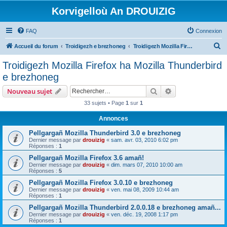
Korvigelloù An DROUIZIG
FAQ
Connexion
R
Accueil du forum
Troidigezh e brezhoneg
Troidigezh Mozilla Firefox ha Mozilla Thunderbird e brezhoneg
e
Troidigezh Mozilla Firefox ha Mozilla Thunderbird
c
e brezhoneg
h
Rechercher
Recherche avanc
Nouveau sujet
e
33 sujets • Page
1
sur
1
r
Annonces
c
h
Pellgargañ Mozilla Thunderbird 3.0 e brezhoneg
Dernier message par
drouizig
«
sam. avr. 03, 2010 6:02 pm
e
Réponses :
1
r
Pellgargañ Mozilla Firefox 3.6 amañ!
Dernier message par
drouizig
«
dim. mars 07, 2010 10:00 am
Réponses :
5
Pellgargañ Mozilla Firefox 3.0.10 e brezhoneg
Dernier message par
drouizig
«
ven. mai 08, 2009 10:44 am
Réponses :
1
Pellgargañ Mozilla Thunderbird 2.0.0.18 e brezhoneg amañ...
Dernier message par
drouizig
«
ven. déc. 19, 2008 1:17 pm
Réponses :
1