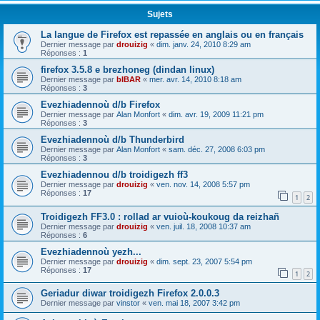
Sujets
La langue de Firefox est repassée en anglais ou en français
Dernier message par
drouizig
«
dim. janv. 24, 2010 8:29 am
Réponses :
1
firefox 3.5.8 e brezhoneg (dindan linux)
Dernier message par
bIBAR
«
mer. avr. 14, 2010 8:18 am
Réponses :
3
Evezhiadennoù d/b Firefox
Dernier message par
Alan Monfort
«
dim. avr. 19, 2009 11:21 pm
Réponses :
3
Evezhiadennoù d/b Thunderbird
Dernier message par
Alan Monfort
«
sam. déc. 27, 2008 6:03 pm
Réponses :
3
Evezhiadennou d/b troidigezh ff3
Dernier message par
drouizig
«
ven. nov. 14, 2008 5:57 pm
Réponses :
17
1
2
Troidigezh FF3.0 : rollad ar vuioù-koukoug da reizhañ
Dernier message par
drouizig
«
ven. juil. 18, 2008 10:37 am
Réponses :
6
Evezhiadennoù yezh...
Dernier message par
drouizig
«
dim. sept. 23, 2007 5:54 pm
Réponses :
17
1
2
Geriadur diwar troidigezh Firefox 2.0.0.3
Dernier message par
vinstor
«
ven. mai 18, 2007 3:42 pm