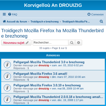
Korvigelloù An DROUIZIG
FAQ
Connexion
R
Accueil du forum
Troidigezh e brezhoneg
Troidigezh Mozilla Firefox ha Mozilla Thunderbird e brezhoneg
e
Troidigezh Mozilla Firefox ha Mozilla Thunderbird
c
e brezhoneg
h
Rechercher
Recherche avanc
Nouveau sujet
e
33 sujets • Page
1
sur
1
r
Annonces
c
h
Pellgargañ Mozilla Thunderbird 3.0 e brezhoneg
Dernier message par
drouizig
«
sam. avr. 03, 2010 6:02 pm
e
Réponses :
1
r
Pellgargañ Mozilla Firefox 3.6 amañ!
Dernier message par
drouizig
«
dim. mars 07, 2010 10:00 am
Réponses :
5
Pellgargañ Mozilla Firefox 3.0.10 e brezhoneg
Dernier message par
drouizig
«
ven. mai 08, 2009 10:44 am
Réponses :
1
Pellgargañ Mozilla Thunderbird 2.0.0.18 e brezhoneg amañ...
Dernier message par
drouizig
«
ven. déc. 19, 2008 1:17 pm
Réponses :
1