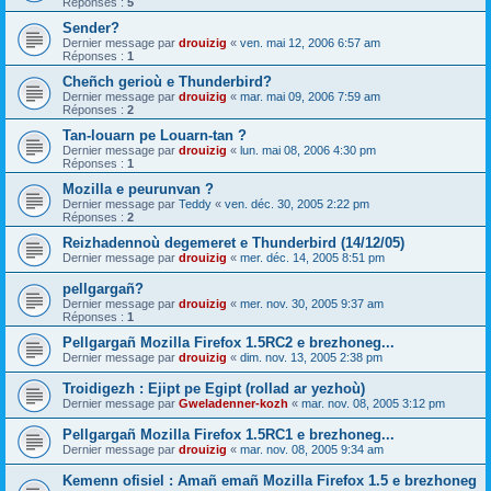
Réponses :
5
Sender?
Dernier message par
drouizig
«
ven. mai 12, 2006 6:57 am
Réponses :
1
Cheñch gerioù e Thunderbird?
Dernier message par
drouizig
«
mar. mai 09, 2006 7:59 am
Réponses :
2
Tan-louarn pe Louarn-tan ?
Dernier message par
drouizig
«
lun. mai 08, 2006 4:30 pm
Réponses :
1
Mozilla e peurunvan ?
Dernier message par
Teddy
«
ven. déc. 30, 2005 2:22 pm
Réponses :
2
Reizhadennoù degemeret e Thunderbird (14/12/05)
Dernier message par
drouizig
«
mer. déc. 14, 2005 8:51 pm
pellgargañ?
Dernier message par
drouizig
«
mer. nov. 30, 2005 9:37 am
Réponses :
1
Pellgargañ Mozilla Firefox 1.5RC2 e brezhoneg...
Dernier message par
drouizig
«
dim. nov. 13, 2005 2:38 pm
Troidigezh : Ejipt pe Egipt (rollad ar yezhoù)
Dernier message par
Gweladenner-kozh
«
mar. nov. 08, 2005 3:12 pm
Pellgargañ Mozilla Firefox 1.5RC1 e brezhoneg...
Dernier message par
drouizig
«
mar. nov. 08, 2005 9:34 am
Kemenn ofisiel : Amañ emañ Mozilla Firefox 1.5 e brezhoneg