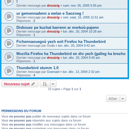
!
Dernier message par
drouizig
«
sam. nov. 05, 2005 5:55 pm
ur gemennadenn a welan e Saozneg !
Dernier message par
drouizig
«
ven. sept. 16, 2005 11:51 am
Réponses :
2
Diskouez pe kuzhat barrenn ar merkoù-pajenn
Dernier message par
drouizig
«
lun. déc. 20, 2004 10:28 am
Réponses :
1
Fichennaouegoù yezh evit Firefox ha Thunderbird
Dernier message par
Giulia
«
lun. déc. 20, 2004 9:42 am
Mozilla Firefox ha Thunderbird en div yezh (galleg ha brezho
Dernier message par
drouizig
«
lun. déc. 20, 2004 9:40 am
Réponses :
1
Thunderbird stumm 1.0
Dernier message par
Gwenael
«
lun. déc. 13, 2004 2:32 pm
Réponses :
4
Nouveau sujet
33 sujets • Page
1
sur
1
Aller
PERMISSIONS DU FORUM
Vous
ne pouvez pas
publier de nouveaux sujets dans ce forum
Vous
ne pouvez pas
répondre aux sujets dans ce forum
Vous
ne pouvez pas
modifier vos messages dans ce forum
Vous
ne pouvez pas
supprimer vos messages dans ce forum