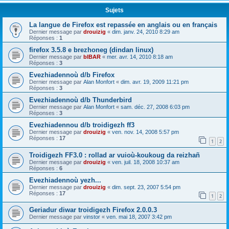
Sujets
La langue de Firefox est repassée en anglais ou en français
Dernier message par
drouizig
«
dim. janv. 24, 2010 8:29 am
Réponses :
1
firefox 3.5.8 e brezhoneg (dindan linux)
Dernier message par
bIBAR
«
mer. avr. 14, 2010 8:18 am
Réponses :
3
Evezhiadennoù d/b Firefox
Dernier message par
Alan Monfort
«
dim. avr. 19, 2009 11:21 pm
Réponses :
3
Evezhiadennoù d/b Thunderbird
Dernier message par
Alan Monfort
«
sam. déc. 27, 2008 6:03 pm
Réponses :
3
Evezhiadennou d/b troidigezh ff3
Dernier message par
drouizig
«
ven. nov. 14, 2008 5:57 pm
Réponses :
17
1
2
Troidigezh FF3.0 : rollad ar vuioù-koukoug da reizhañ
Dernier message par
drouizig
«
ven. juil. 18, 2008 10:37 am
Réponses :
6
Evezhiadennoù yezh...
Dernier message par
drouizig
«
dim. sept. 23, 2007 5:54 pm
Réponses :
17
1
2
Geriadur diwar troidigezh Firefox 2.0.0.3
Dernier message par
vinstor
«
ven. mai 18, 2007 3:42 pm