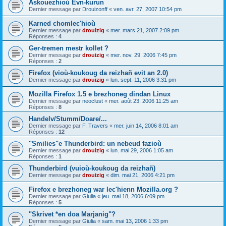
Askouezhioù Evn-kurun
Dernier message par
Drouizonff
«
ven. avr. 27, 2007 10:54 pm
Karned chomlec'hioù
Dernier message par
drouizig
«
mer. mars 21, 2007 2:09 pm
Réponses :
4
Ger-tremen mestr kollet ?
Dernier message par
drouizig
«
mer. nov. 29, 2006 7:45 pm
Réponses :
2
Firefox (vioù-koukoug da reizhañ evit an 2.0)
Dernier message par
drouizig
«
lun. sept. 11, 2006 3:31 pm
Mozilla Firefox 1.5 e brezhoneg dindan Linux
Dernier message par
neoclust
«
mer. août 23, 2006 11:25 am
Réponses :
8
Handelv/Stumm/Doare/...
Dernier message par
F. Travers
«
mer. juin 14, 2006 8:01 am
Réponses :
12
"Smilies"e Thunderbird: un nebeud fazioù
Dernier message par
drouizig
«
lun. mai 29, 2006 1:05 am
Réponses :
1
Thunderbird (vuioù-koukoug da reizhañ)
Dernier message par
drouizig
«
dim. mai 21, 2006 4:21 pm
Firefox e brezhoneg war lec'hienn Mozilla.org ?
Dernier message par
Giulia
«
jeu. mai 18, 2006 6:09 pm
Réponses :
5
"Skrivet *en doa Marjanig"?
Dernier message par
Giulia
«
sam. mai 13, 2006 1:33 pm