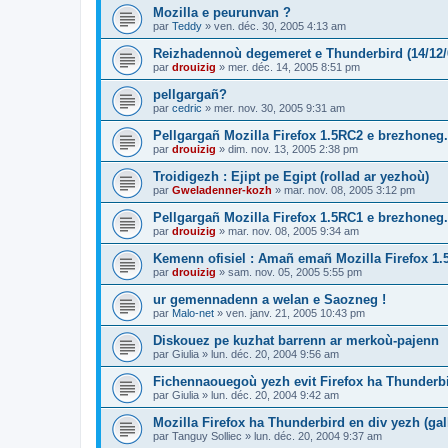
Mozilla e peurunvan ?
par
Teddy
»
ven. déc. 30, 2005 4:13 am
Reizhadennoù degemeret e Thunderbird (14/12/
par
drouizig
»
mer. déc. 14, 2005 8:51 pm
pellgargañ?
par
cedric
»
mer. nov. 30, 2005 9:31 am
Pellgargañ Mozilla Firefox 1.5RC2 e brezhoneg.
par
drouizig
»
dim. nov. 13, 2005 2:38 pm
Troidigezh : Ejipt pe Egipt (rollad ar yezhoù)
par
Gweladenner-kozh
»
mar. nov. 08, 2005 3:12 pm
Pellgargañ Mozilla Firefox 1.5RC1 e brezhoneg.
par
drouizig
»
mar. nov. 08, 2005 9:34 am
Kemenn ofisiel : Amañ emañ Mozilla Firefox 1.
par
drouizig
»
sam. nov. 05, 2005 5:55 pm
ur gemennadenn a welan e Saozneg !
par
Malo-net
»
ven. janv. 21, 2005 10:43 pm
Diskouez pe kuzhat barrenn ar merkoù-pajenn
par
Giulia
»
lun. déc. 20, 2004 9:56 am
Fichennaouegoù yezh evit Firefox ha Thunderb
par
Giulia
»
lun. déc. 20, 2004 9:42 am
Mozilla Firefox ha Thunderbird en div yezh (ga
par
Tanguy Solliec
»
lun. déc. 20, 2004 9:37 am