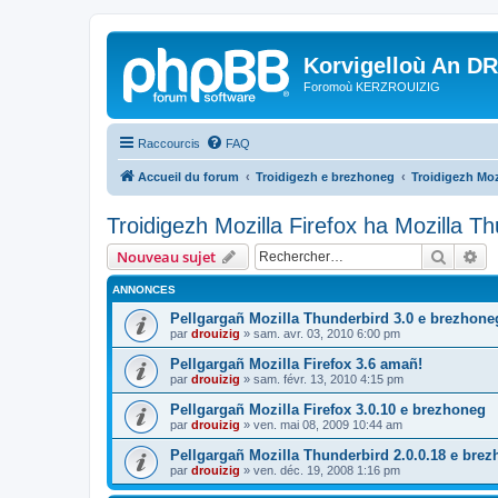
Korvigelloù An D
Foromoù KERZROUIZIG
Raccourcis
FAQ
Accueil du forum
Troidigezh e brezhoneg
Troidigezh Moz
Troidigezh Mozilla Firefox ha Mozilla T
Recher
Re
Nouveau sujet
ANNONCES
Pellgargañ Mozilla Thunderbird 3.0 e brezhone
par
drouizig
»
sam. avr. 03, 2010 6:00 pm
Pellgargañ Mozilla Firefox 3.6 amañ!
par
drouizig
»
sam. févr. 13, 2010 4:15 pm
Pellgargañ Mozilla Firefox 3.0.10 e brezhoneg
par
drouizig
»
ven. mai 08, 2009 10:44 am
Pellgargañ Mozilla Thunderbird 2.0.0.18 e bre
par
drouizig
»
ven. déc. 19, 2008 1:16 pm