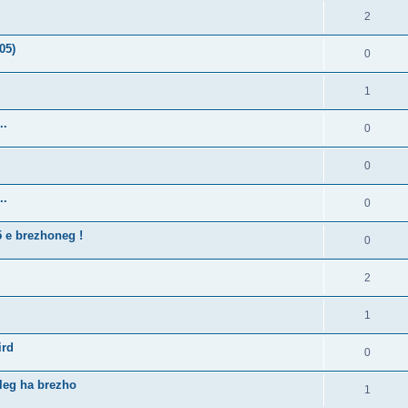
2
05)
0
1
..
0
0
..
0
5 e brezhoneg !
0
2
1
ird
0
lleg ha brezho
1