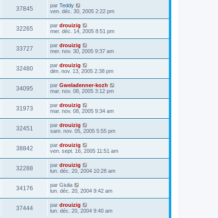
par
Teddy
37845
ven. déc. 30, 2005 2:22 pm
par
drouizig
32265
mer. déc. 14, 2005 8:51 pm
par
drouizig
33727
mer. nov. 30, 2005 9:37 am
par
drouizig
32480
dim. nov. 13, 2005 2:38 pm
par
Gweladenner-kozh
34095
mar. nov. 08, 2005 3:12 pm
par
drouizig
31973
mar. nov. 08, 2005 9:34 am
par
drouizig
32451
sam. nov. 05, 2005 5:55 pm
par
drouizig
38842
ven. sept. 16, 2005 11:51 am
par
drouizig
32288
lun. déc. 20, 2004 10:28 am
par
Giulia
34176
lun. déc. 20, 2004 9:42 am
par
drouizig
37444
lun. déc. 20, 2004 9:40 am