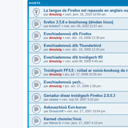
SUJETS
La langue de Firefox est repassée en anglais ou
par
drouizig
»
sam. janv. 16, 2010 10:56 am
firefox 3.5.8 e brezhoneg (dindan linux)
par
kristenT
»
mar. avr. 06, 2010 11:57 am
Evezhiadennoù d/b Firefox
par
drouizig
»
ven. déc. 19, 2008 12:35 pm
Evezhiadennoù d/b Thunderbird
par
drouizig
»
ven. déc. 19, 2008 12:34 pm
Evezhiadennou d/b troidigezh ff3
par
drouizig
»
ven. août 08, 2008 9:49 am
Troidigezh FF3.0 : rollad ar vuioù-koukoug da 
par
drouizig
»
jeu. juil. 17, 2008 10:29 am
Evezhiadennoù yezh...
par
drouizig
»
jeu. avr. 27, 2006 1:39 pm
Geriadur diwar troidigezh Firefox 2.0.0.3
par
vinstor
»
ven. mai 18, 2007 3:42 pm
Askouezhioù Evn-kurun
par
Drouizonff
»
ven. avr. 27, 2007 10:54 pm
Karned chomlec'hioù
par
Herve G
»
mer. janv. 17, 2007 4:16 pm