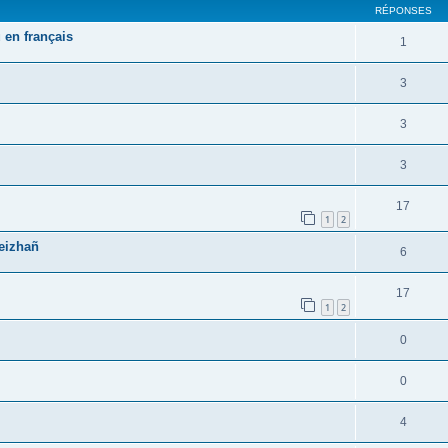
RÉPONSES
 en français
1
3
3
3
17
1
2
reizhañ
6
17
1
2
0
0
4