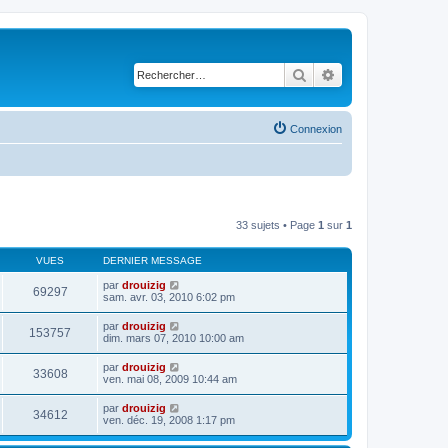
Rechercher
Recherche avancé
Connexion
33 sujets • Page
1
sur
1
VUES
DERNIER MESSAGE
par
drouizig
69297
sam. avr. 03, 2010 6:02 pm
par
drouizig
153757
dim. mars 07, 2010 10:00 am
par
drouizig
33608
ven. mai 08, 2009 10:44 am
par
drouizig
34612
ven. déc. 19, 2008 1:17 pm