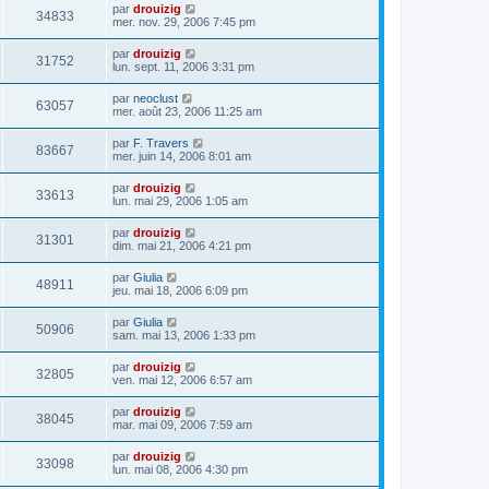
par
drouizig
34833
mer. nov. 29, 2006 7:45 pm
par
drouizig
31752
lun. sept. 11, 2006 3:31 pm
par
neoclust
63057
mer. août 23, 2006 11:25 am
par
F. Travers
83667
mer. juin 14, 2006 8:01 am
par
drouizig
33613
lun. mai 29, 2006 1:05 am
par
drouizig
31301
dim. mai 21, 2006 4:21 pm
par
Giulia
48911
jeu. mai 18, 2006 6:09 pm
par
Giulia
50906
sam. mai 13, 2006 1:33 pm
par
drouizig
32805
ven. mai 12, 2006 6:57 am
par
drouizig
38045
mar. mai 09, 2006 7:59 am
par
drouizig
33098
lun. mai 08, 2006 4:30 pm