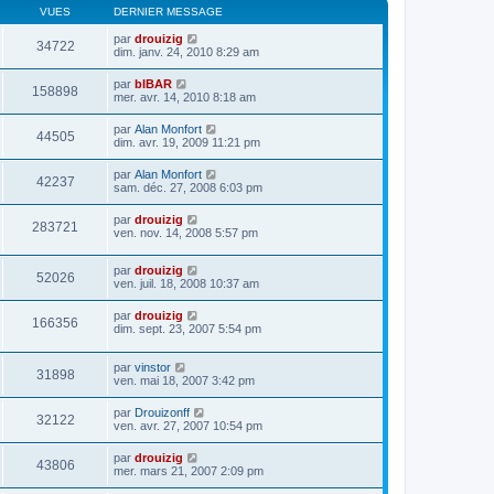
VUES
DERNIER MESSAGE
par
drouizig
34722
dim. janv. 24, 2010 8:29 am
par
bIBAR
158898
mer. avr. 14, 2010 8:18 am
par
Alan Monfort
44505
dim. avr. 19, 2009 11:21 pm
par
Alan Monfort
42237
sam. déc. 27, 2008 6:03 pm
par
drouizig
283721
ven. nov. 14, 2008 5:57 pm
par
drouizig
52026
ven. juil. 18, 2008 10:37 am
par
drouizig
166356
dim. sept. 23, 2007 5:54 pm
par
vinstor
31898
ven. mai 18, 2007 3:42 pm
par
Drouizonff
32122
ven. avr. 27, 2007 10:54 pm
par
drouizig
43806
mer. mars 21, 2007 2:09 pm