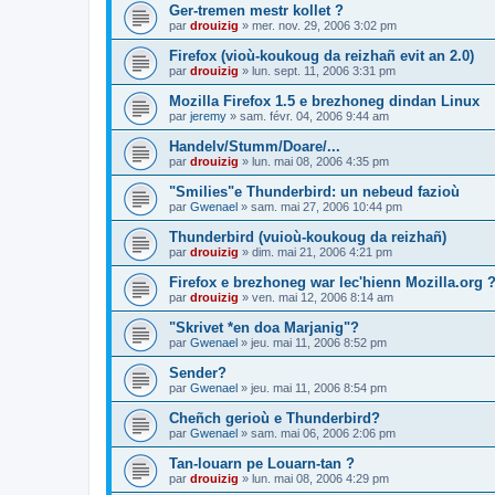
Ger-tremen mestr kollet ?
par
drouizig
»
mer. nov. 29, 2006 3:02 pm
Firefox (vioù-koukoug da reizhañ evit an 2.0)
par
drouizig
»
lun. sept. 11, 2006 3:31 pm
Mozilla Firefox 1.5 e brezhoneg dindan Linux
par
jeremy
»
sam. févr. 04, 2006 9:44 am
Handelv/Stumm/Doare/...
par
drouizig
»
lun. mai 08, 2006 4:35 pm
"Smilies"e Thunderbird: un nebeud fazioù
par
Gwenael
»
sam. mai 27, 2006 10:44 pm
Thunderbird (vuioù-koukoug da reizhañ)
par
drouizig
»
dim. mai 21, 2006 4:21 pm
Firefox e brezhoneg war lec'hienn Mozilla.org 
par
drouizig
»
ven. mai 12, 2006 8:14 am
"Skrivet *en doa Marjanig"?
par
Gwenael
»
jeu. mai 11, 2006 8:52 pm
Sender?
par
Gwenael
»
jeu. mai 11, 2006 8:54 pm
Cheñch gerioù e Thunderbird?
par
Gwenael
»
sam. mai 06, 2006 2:06 pm
Tan-louarn pe Louarn-tan ?
par
drouizig
»
lun. mai 08, 2006 4:29 pm