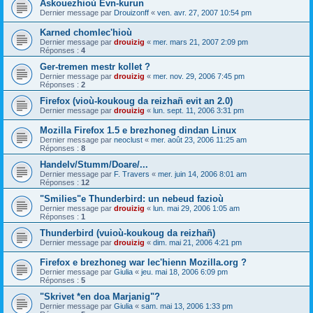
Askouezhioù Evn-kurun
Dernier message par
Drouizonff
«
ven. avr. 27, 2007 10:54 pm
Karned chomlec'hioù
Dernier message par
drouizig
«
mer. mars 21, 2007 2:09 pm
Réponses :
4
Ger-tremen mestr kollet ?
Dernier message par
drouizig
«
mer. nov. 29, 2006 7:45 pm
Réponses :
2
Firefox (vioù-koukoug da reizhañ evit an 2.0)
Dernier message par
drouizig
«
lun. sept. 11, 2006 3:31 pm
Mozilla Firefox 1.5 e brezhoneg dindan Linux
Dernier message par
neoclust
«
mer. août 23, 2006 11:25 am
Réponses :
8
Handelv/Stumm/Doare/...
Dernier message par
F. Travers
«
mer. juin 14, 2006 8:01 am
Réponses :
12
"Smilies"e Thunderbird: un nebeud fazioù
Dernier message par
drouizig
«
lun. mai 29, 2006 1:05 am
Réponses :
1
Thunderbird (vuioù-koukoug da reizhañ)
Dernier message par
drouizig
«
dim. mai 21, 2006 4:21 pm
Firefox e brezhoneg war lec'hienn Mozilla.org ?
Dernier message par
Giulia
«
jeu. mai 18, 2006 6:09 pm
Réponses :
5
"Skrivet *en doa Marjanig"?
Dernier message par
Giulia
«
sam. mai 13, 2006 1:33 pm