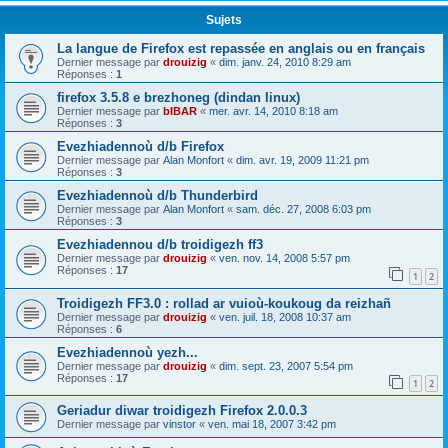
Sujets
La langue de Firefox est repassée en anglais ou en français
Dernier message par
drouizig
«
dim. janv. 24, 2010 8:29 am
Réponses :
1
firefox 3.5.8 e brezhoneg (dindan linux)
Dernier message par
bIBAR
«
mer. avr. 14, 2010 8:18 am
Réponses :
3
Evezhiadennoù d/b Firefox
Dernier message par
Alan Monfort
«
dim. avr. 19, 2009 11:21 pm
Réponses :
3
Evezhiadennoù d/b Thunderbird
Dernier message par
Alan Monfort
«
sam. déc. 27, 2008 6:03 pm
Réponses :
3
Evezhiadennou d/b troidigezh ff3
Dernier message par
drouizig
«
ven. nov. 14, 2008 5:57 pm
Réponses :
17
1
2
Troidigezh FF3.0 : rollad ar vuioù-koukoug da reizhañ
Dernier message par
drouizig
«
ven. juil. 18, 2008 10:37 am
Réponses :
6
Evezhiadennoù yezh...
Dernier message par
drouizig
«
dim. sept. 23, 2007 5:54 pm
Réponses :
17
1
2
Geriadur diwar troidigezh Firefox 2.0.0.3
Dernier message par
vinstor
«
ven. mai 18, 2007 3:42 pm