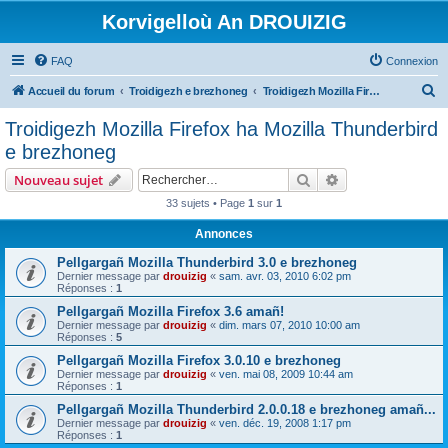
Korvigelloù An DROUIZIG
FAQ
Connexion
R
Accueil du forum
Troidigezh e brezhoneg
Troidigezh Mozilla Firefox ha Mozilla Thunderbird e brezhoneg
e
Troidigezh Mozilla Firefox ha Mozilla Thunderbird
c
e brezhoneg
h
Rechercher
Recherche avanc
Nouveau sujet
e
33 sujets • Page
1
sur
1
r
Annonces
c
h
Pellgargañ Mozilla Thunderbird 3.0 e brezhoneg
Dernier message par
drouizig
«
sam. avr. 03, 2010 6:02 pm
e
Réponses :
1
r
Pellgargañ Mozilla Firefox 3.6 amañ!
Dernier message par
drouizig
«
dim. mars 07, 2010 10:00 am
Réponses :
5
Pellgargañ Mozilla Firefox 3.0.10 e brezhoneg
Dernier message par
drouizig
«
ven. mai 08, 2009 10:44 am
Réponses :
1
Pellgargañ Mozilla Thunderbird 2.0.0.18 e brezhoneg amañ...
Dernier message par
drouizig
«
ven. déc. 19, 2008 1:17 pm
Réponses :
1