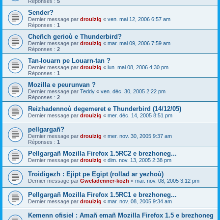
Réponses :
5
Sender?
Dernier message par
drouizig
«
ven. mai 12, 2006 6:57 am
Réponses :
1
Cheñch gerioù e Thunderbird?
Dernier message par
drouizig
«
mar. mai 09, 2006 7:59 am
Réponses :
2
Tan-louarn pe Louarn-tan ?
Dernier message par
drouizig
«
lun. mai 08, 2006 4:30 pm
Réponses :
1
Mozilla e peurunvan ?
Dernier message par
Teddy
«
ven. déc. 30, 2005 2:22 pm
Réponses :
2
Reizhadennoù degemeret e Thunderbird (14/12/05)
Dernier message par
drouizig
«
mer. déc. 14, 2005 8:51 pm
pellgargañ?
Dernier message par
drouizig
«
mer. nov. 30, 2005 9:37 am
Réponses :
1
Pellgargañ Mozilla Firefox 1.5RC2 e brezhoneg...
Dernier message par
drouizig
«
dim. nov. 13, 2005 2:38 pm
Troidigezh : Ejipt pe Egipt (rollad ar yezhoù)
Dernier message par
Gweladenner-kozh
«
mar. nov. 08, 2005 3:12 pm
Pellgargañ Mozilla Firefox 1.5RC1 e brezhoneg...
Dernier message par
drouizig
«
mar. nov. 08, 2005 9:34 am
Kemenn ofisiel : Amañ emañ Mozilla Firefox 1.5 e brezhoneg