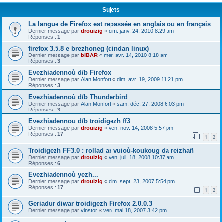
Sujets
La langue de Firefox est repassée en anglais ou en français
Dernier message par
drouizig
«
dim. janv. 24, 2010 8:29 am
Réponses :
1
firefox 3.5.8 e brezhoneg (dindan linux)
Dernier message par
bIBAR
«
mer. avr. 14, 2010 8:18 am
Réponses :
3
Evezhiadennoù d/b Firefox
Dernier message par
Alan Monfort
«
dim. avr. 19, 2009 11:21 pm
Réponses :
3
Evezhiadennoù d/b Thunderbird
Dernier message par
Alan Monfort
«
sam. déc. 27, 2008 6:03 pm
Réponses :
3
Evezhiadennou d/b troidigezh ff3
Dernier message par
drouizig
«
ven. nov. 14, 2008 5:57 pm
Réponses :
17
1
2
Troidigezh FF3.0 : rollad ar vuioù-koukoug da reizhañ
Dernier message par
drouizig
«
ven. juil. 18, 2008 10:37 am
Réponses :
6
Evezhiadennoù yezh...
Dernier message par
drouizig
«
dim. sept. 23, 2007 5:54 pm
Réponses :
17
1
2
Geriadur diwar troidigezh Firefox 2.0.0.3
Dernier message par
vinstor
«
ven. mai 18, 2007 3:42 pm