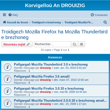
Korvigelloù An DROUIZIG
FAQ
Connexion
R
Accueil du forum
Troidigezh e brezhoneg
Troidigezh Mozilla Firefox ha Mozilla Thunderbird e brezhoneg
e
Troidigezh Mozilla Firefox ha Mozilla Thunderbird
c
e brezhoneg
h
Rechercher
Recherche avanc
Nouveau sujet
e
33 sujets • Page
1
sur
1
r
Annonces
c
h
Pellgargañ Mozilla Thunderbird 3.0 e brezhoneg
Dernier message par
drouizig
«
sam. avr. 03, 2010 6:02 pm
e
Réponses :
1
r
Pellgargañ Mozilla Firefox 3.6 amañ!
Dernier message par
drouizig
«
dim. mars 07, 2010 10:00 am
Réponses :
5
Pellgargañ Mozilla Firefox 3.0.10 e brezhoneg
Dernier message par
drouizig
«
ven. mai 08, 2009 10:44 am
Réponses :
1
Pellgargañ Mozilla Thunderbird 2.0.0.18 e brezhoneg amañ...
Dernier message par
drouizig
«
ven. déc. 19, 2008 1:17 pm
Réponses :
1