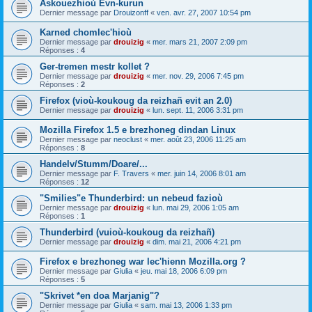
Askouezhioù Evn-kurun
Dernier message par
Drouizonff
«
ven. avr. 27, 2007 10:54 pm
Karned chomlec'hioù
Dernier message par
drouizig
«
mer. mars 21, 2007 2:09 pm
Réponses :
4
Ger-tremen mestr kollet ?
Dernier message par
drouizig
«
mer. nov. 29, 2006 7:45 pm
Réponses :
2
Firefox (vioù-koukoug da reizhañ evit an 2.0)
Dernier message par
drouizig
«
lun. sept. 11, 2006 3:31 pm
Mozilla Firefox 1.5 e brezhoneg dindan Linux
Dernier message par
neoclust
«
mer. août 23, 2006 11:25 am
Réponses :
8
Handelv/Stumm/Doare/...
Dernier message par
F. Travers
«
mer. juin 14, 2006 8:01 am
Réponses :
12
"Smilies"e Thunderbird: un nebeud fazioù
Dernier message par
drouizig
«
lun. mai 29, 2006 1:05 am
Réponses :
1
Thunderbird (vuioù-koukoug da reizhañ)
Dernier message par
drouizig
«
dim. mai 21, 2006 4:21 pm
Firefox e brezhoneg war lec'hienn Mozilla.org ?
Dernier message par
Giulia
«
jeu. mai 18, 2006 6:09 pm
Réponses :
5
"Skrivet *en doa Marjanig"?
Dernier message par
Giulia
«
sam. mai 13, 2006 1:33 pm