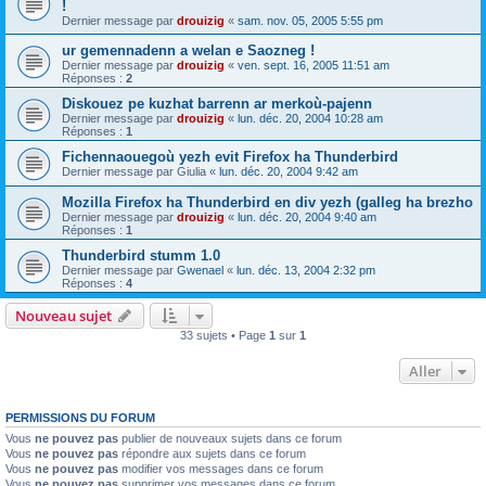
!
Dernier message par
drouizig
«
sam. nov. 05, 2005 5:55 pm
ur gemennadenn a welan e Saozneg !
Dernier message par
drouizig
«
ven. sept. 16, 2005 11:51 am
Réponses :
2
Diskouez pe kuzhat barrenn ar merkoù-pajenn
Dernier message par
drouizig
«
lun. déc. 20, 2004 10:28 am
Réponses :
1
Fichennaouegoù yezh evit Firefox ha Thunderbird
Dernier message par
Giulia
«
lun. déc. 20, 2004 9:42 am
Mozilla Firefox ha Thunderbird en div yezh (galleg ha brezho
Dernier message par
drouizig
«
lun. déc. 20, 2004 9:40 am
Réponses :
1
Thunderbird stumm 1.0
Dernier message par
Gwenael
«
lun. déc. 13, 2004 2:32 pm
Réponses :
4
Nouveau sujet
33 sujets • Page
1
sur
1
Aller
PERMISSIONS DU FORUM
Vous
ne pouvez pas
publier de nouveaux sujets dans ce forum
Vous
ne pouvez pas
répondre aux sujets dans ce forum
Vous
ne pouvez pas
modifier vos messages dans ce forum
Vous
ne pouvez pas
supprimer vos messages dans ce forum