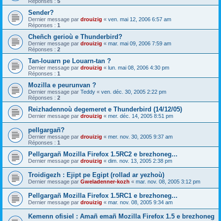
Réponses :
5
Sender?
Dernier message par
drouizig
«
ven. mai 12, 2006 6:57 am
Réponses :
1
Cheñch gerioù e Thunderbird?
Dernier message par
drouizig
«
mar. mai 09, 2006 7:59 am
Réponses :
2
Tan-louarn pe Louarn-tan ?
Dernier message par
drouizig
«
lun. mai 08, 2006 4:30 pm
Réponses :
1
Mozilla e peurunvan ?
Dernier message par
Teddy
«
ven. déc. 30, 2005 2:22 pm
Réponses :
2
Reizhadennoù degemeret e Thunderbird (14/12/05)
Dernier message par
drouizig
«
mer. déc. 14, 2005 8:51 pm
pellgargañ?
Dernier message par
drouizig
«
mer. nov. 30, 2005 9:37 am
Réponses :
1
Pellgargañ Mozilla Firefox 1.5RC2 e brezhoneg...
Dernier message par
drouizig
«
dim. nov. 13, 2005 2:38 pm
Troidigezh : Ejipt pe Egipt (rollad ar yezhoù)
Dernier message par
Gweladenner-kozh
«
mar. nov. 08, 2005 3:12 pm
Pellgargañ Mozilla Firefox 1.5RC1 e brezhoneg...
Dernier message par
drouizig
«
mar. nov. 08, 2005 9:34 am
Kemenn ofisiel : Amañ emañ Mozilla Firefox 1.5 e brezhoneg