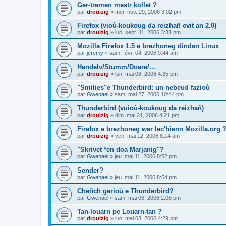
Ger-tremen mestr kollet ?
par
drouizig
»
mer. nov. 29, 2006 3:02 pm
Firefox (vioù-koukoug da reizhañ evit an 2.0)
par
drouizig
»
lun. sept. 11, 2006 3:31 pm
Mozilla Firefox 1.5 e brezhoneg dindan Linux
par
jeremy
»
sam. févr. 04, 2006 9:44 am
Handelv/Stumm/Doare/...
par
drouizig
»
lun. mai 08, 2006 4:35 pm
"Smilies"e Thunderbird: un nebeud fazioù
par
Gwenael
»
sam. mai 27, 2006 10:44 pm
Thunderbird (vuioù-koukoug da reizhañ)
par
drouizig
»
dim. mai 21, 2006 4:21 pm
Firefox e brezhoneg war lec'hienn Mozilla.org 
par
drouizig
»
ven. mai 12, 2006 8:14 am
"Skrivet *en doa Marjanig"?
par
Gwenael
»
jeu. mai 11, 2006 8:52 pm
Sender?
par
Gwenael
»
jeu. mai 11, 2006 8:54 pm
Cheñch gerioù e Thunderbird?
par
Gwenael
»
sam. mai 06, 2006 2:06 pm
Tan-louarn pe Louarn-tan ?
par
drouizig
»
lun. mai 08, 2006 4:29 pm