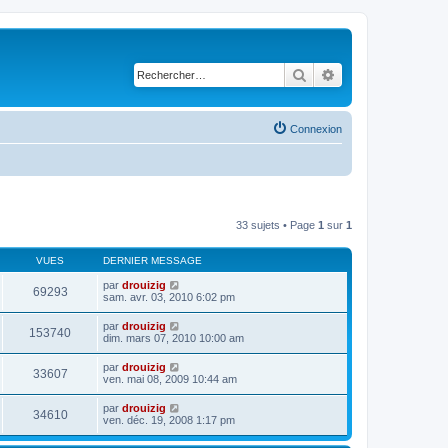
Rechercher
Recherche avancé
Connexion
33 sujets • Page
1
sur
1
VUES
DERNIER MESSAGE
par
drouizig
69293
sam. avr. 03, 2010 6:02 pm
par
drouizig
153740
dim. mars 07, 2010 10:00 am
par
drouizig
33607
ven. mai 08, 2009 10:44 am
par
drouizig
34610
ven. déc. 19, 2008 1:17 pm