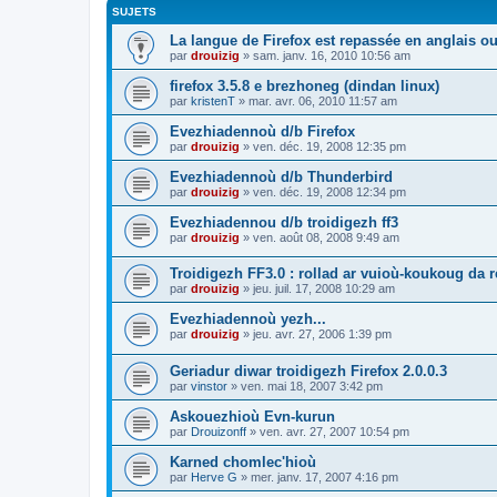
SUJETS
La langue de Firefox est repassée en anglais ou
par
drouizig
»
sam. janv. 16, 2010 10:56 am
firefox 3.5.8 e brezhoneg (dindan linux)
par
kristenT
»
mar. avr. 06, 2010 11:57 am
Evezhiadennoù d/b Firefox
par
drouizig
»
ven. déc. 19, 2008 12:35 pm
Evezhiadennoù d/b Thunderbird
par
drouizig
»
ven. déc. 19, 2008 12:34 pm
Evezhiadennou d/b troidigezh ff3
par
drouizig
»
ven. août 08, 2008 9:49 am
Troidigezh FF3.0 : rollad ar vuioù-koukoug da 
par
drouizig
»
jeu. juil. 17, 2008 10:29 am
Evezhiadennoù yezh...
par
drouizig
»
jeu. avr. 27, 2006 1:39 pm
Geriadur diwar troidigezh Firefox 2.0.0.3
par
vinstor
»
ven. mai 18, 2007 3:42 pm
Askouezhioù Evn-kurun
par
Drouizonff
»
ven. avr. 27, 2007 10:54 pm
Karned chomlec'hioù
par
Herve G
»
mer. janv. 17, 2007 4:16 pm