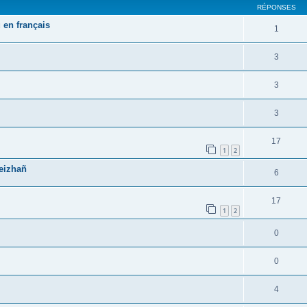
RÉPONSES
 en français
1
3
3
3
17
1
2
reizhañ
6
17
1
2
0
0
4