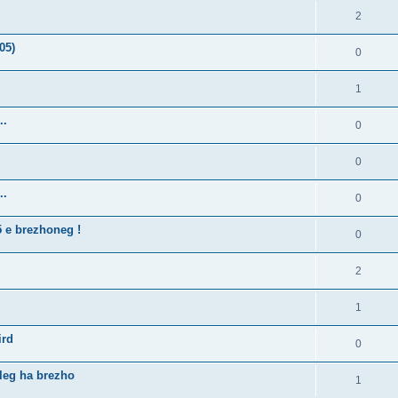
2
05)
0
1
..
0
0
..
0
5 e brezhoneg !
0
2
1
ird
0
lleg ha brezho
1