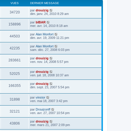
VUES
DERNIER MESSAGE
par
drouizig
34720
dim. janv. 24, 2010 8:29 am
par
bIBAR
158896
mer. avr. 14, 2010 8:18 am
par
Alan Monfort
44503
dim. avr. 19, 2009 11:21 pm
par
Alan Monfort
42235
sam. déc. 27, 2008 6:03 pm
par
drouizig
283661
ven. nov. 14, 2008 5:57 pm
par
drouizig
52025
ven. juil. 18, 2008 10:37 am
par
drouizig
166355
dim. sept. 23, 2007 5:54 pm
par
vinstor
31898
ven. mai 18, 2007 3:42 pm
par
Drouizonff
32121
ven. avr. 27, 2007 10:54 pm
par
drouizig
43806
mer. mars 21, 2007 2:09 pm