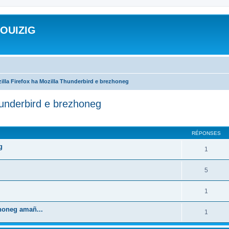
ROUIZIG
illa Firefox ha Mozilla Thunderbird e brezhoneg
hunderbird e brezhoneg
cher
cherche avancée
RÉPONSES
g
1
5
1
zhoneg amañ...
1