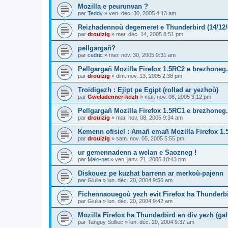
Mozilla e peurunvan ?
par
Teddy
»
ven. déc. 30, 2005 4:13 am
Reizhadennoù degemeret e Thunderbird (14/12/
par
drouizig
»
mer. déc. 14, 2005 8:51 pm
pellgargañ?
par
cedric
»
mer. nov. 30, 2005 9:31 am
Pellgargañ Mozilla Firefox 1.5RC2 e brezhoneg.
par
drouizig
»
dim. nov. 13, 2005 2:38 pm
Troidigezh : Ejipt pe Egipt (rollad ar yezhoù)
par
Gweladenner-kozh
»
mar. nov. 08, 2005 3:12 pm
Pellgargañ Mozilla Firefox 1.5RC1 e brezhoneg.
par
drouizig
»
mar. nov. 08, 2005 9:34 am
Kemenn ofisiel : Amañ emañ Mozilla Firefox 1.
par
drouizig
»
sam. nov. 05, 2005 5:55 pm
ur gemennadenn a welan e Saozneg !
par
Malo-net
»
ven. janv. 21, 2005 10:43 pm
Diskouez pe kuzhat barrenn ar merkoù-pajenn
par
Giulia
»
lun. déc. 20, 2004 9:56 am
Fichennaouegoù yezh evit Firefox ha Thunderb
par
Giulia
»
lun. déc. 20, 2004 9:42 am
Mozilla Firefox ha Thunderbird en div yezh (ga
par
Tanguy Solliec
»
lun. déc. 20, 2004 9:37 am