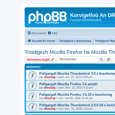
Korvigelloù An D
Foromoù KERZROUIZIG
Raccourcis
FAQ
Accueil du forum
Troidigezh e brezhoneg
Troidigezh Moz
Troidigezh Mozilla Firefox ha Mozilla T
Recher
Re
Nouveau sujet
ANNONCES
Pellgargañ Mozilla Thunderbird 3.0 e brezhone
par
drouizig
»
sam. avr. 03, 2010 6:00 pm
Pellgargañ Mozilla Firefox 3.6 amañ!
par
drouizig
»
sam. févr. 13, 2010 4:15 pm
Pellgargañ Mozilla Firefox 3.0.10 e brezhoneg
par
drouizig
»
ven. mai 08, 2009 10:44 am
Pellgargañ Mozilla Thunderbird 2.0.0.18 e bre
par
drouizig
»
ven. déc. 19, 2008 1:16 pm