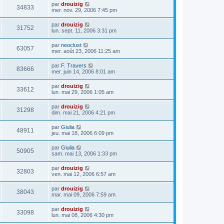
par
drouizig
34833
mer. nov. 29, 2006 7:45 pm
par
drouizig
31752
lun. sept. 11, 2006 3:31 pm
par
neoclust
63057
mer. août 23, 2006 11:25 am
par
F. Travers
83666
mer. juin 14, 2006 8:01 am
par
drouizig
33612
lun. mai 29, 2006 1:05 am
par
drouizig
31298
dim. mai 21, 2006 4:21 pm
par
Giulia
48911
jeu. mai 18, 2006 6:09 pm
par
Giulia
50905
sam. mai 13, 2006 1:33 pm
par
drouizig
32803
ven. mai 12, 2006 6:57 am
par
drouizig
38043
mar. mai 09, 2006 7:59 am
par
drouizig
33098
lun. mai 08, 2006 4:30 pm