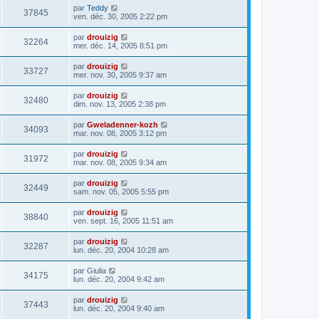
par
Teddy
37845
ven. déc. 30, 2005 2:22 pm
par
drouizig
32264
mer. déc. 14, 2005 8:51 pm
par
drouizig
33727
mer. nov. 30, 2005 9:37 am
par
drouizig
32480
dim. nov. 13, 2005 2:38 pm
par
Gweladenner-kozh
34093
mar. nov. 08, 2005 3:12 pm
par
drouizig
31972
mar. nov. 08, 2005 9:34 am
par
drouizig
32449
sam. nov. 05, 2005 5:55 pm
par
drouizig
38840
ven. sept. 16, 2005 11:51 am
par
drouizig
32287
lun. déc. 20, 2004 10:28 am
par
Giulia
34175
lun. déc. 20, 2004 9:42 am
par
drouizig
37443
lun. déc. 20, 2004 9:40 am