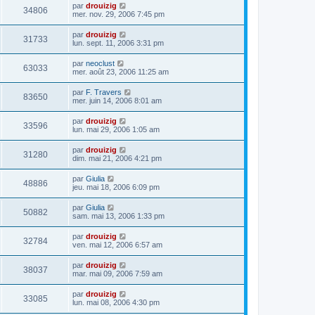
par
drouizig
34806
mer. nov. 29, 2006 7:45 pm
par
drouizig
31733
lun. sept. 11, 2006 3:31 pm
par
neoclust
63033
mer. août 23, 2006 11:25 am
par
F. Travers
83650
mer. juin 14, 2006 8:01 am
par
drouizig
33596
lun. mai 29, 2006 1:05 am
par
drouizig
31280
dim. mai 21, 2006 4:21 pm
par
Giulia
48886
jeu. mai 18, 2006 6:09 pm
par
Giulia
50882
sam. mai 13, 2006 1:33 pm
par
drouizig
32784
ven. mai 12, 2006 6:57 am
par
drouizig
38037
mar. mai 09, 2006 7:59 am
par
drouizig
33085
lun. mai 08, 2006 4:30 pm