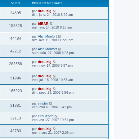
VUES
DERNIER MESSAGE
par
drouizig
34695
dim. janv. 24, 2010 8:29 am
par
bIBAR
158828
mer. avr. 14, 2010 8:18 am
par
Alan Monfort
44484
dim. avr. 19, 2009 11:21 pm
par
Alan Monfort
42212
sam. déc. 27, 2008 6:03 pm
par
drouizig
283558
ven. nov. 14, 2008 5:57 pm
par
drouizig
51996
ven. juil. 18, 2008 10:37 am
par
drouizig
166323
dim. sept. 23, 2007 5:54 pm
par
vinstor
31881
ven. mai 18, 2007 3:42 pm
par
Drouizonff
32113
ven. avr. 27, 2007 10:54 pm
par
drouizig
43783
mer. mars 21, 2007 2:09 pm