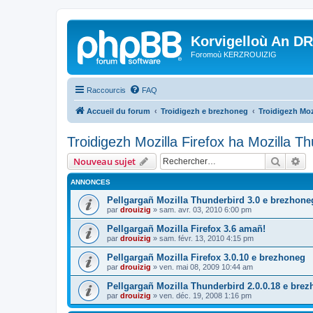
Korvigelloù An D
Foromoù KERZROUIZIG
Raccourcis
FAQ
Accueil du forum
Troidigezh e brezhoneg
Troidigezh Moz
Troidigezh Mozilla Firefox ha Mozilla T
Recher
Re
Nouveau sujet
ANNONCES
Pellgargañ Mozilla Thunderbird 3.0 e brezhone
par
drouizig
»
sam. avr. 03, 2010 6:00 pm
Pellgargañ Mozilla Firefox 3.6 amañ!
par
drouizig
»
sam. févr. 13, 2010 4:15 pm
Pellgargañ Mozilla Firefox 3.0.10 e brezhoneg
par
drouizig
»
ven. mai 08, 2009 10:44 am
Pellgargañ Mozilla Thunderbird 2.0.0.18 e bre
par
drouizig
»
ven. déc. 19, 2008 1:16 pm