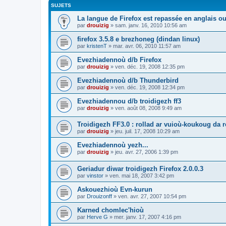
SUJETS
La langue de Firefox est repassée en anglais ou
par
drouizig
»
sam. janv. 16, 2010 10:56 am
firefox 3.5.8 e brezhoneg (dindan linux)
par
kristenT
»
mar. avr. 06, 2010 11:57 am
Evezhiadennoù d/b Firefox
par
drouizig
»
ven. déc. 19, 2008 12:35 pm
Evezhiadennoù d/b Thunderbird
par
drouizig
»
ven. déc. 19, 2008 12:34 pm
Evezhiadennou d/b troidigezh ff3
par
drouizig
»
ven. août 08, 2008 9:49 am
Troidigezh FF3.0 : rollad ar vuioù-koukoug da 
par
drouizig
»
jeu. juil. 17, 2008 10:29 am
Evezhiadennoù yezh...
par
drouizig
»
jeu. avr. 27, 2006 1:39 pm
Geriadur diwar troidigezh Firefox 2.0.0.3
par
vinstor
»
ven. mai 18, 2007 3:42 pm
Askouezhioù Evn-kurun
par
Drouizonff
»
ven. avr. 27, 2007 10:54 pm
Karned chomlec'hioù
par
Herve G
»
mer. janv. 17, 2007 4:16 pm