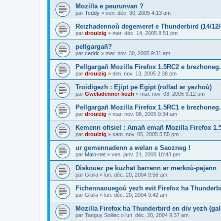
Mozilla e peurunvan ?
par
Teddy
»
ven. déc. 30, 2005 4:13 am
Reizhadennoù degemeret e Thunderbird (14/12/
par
drouizig
»
mer. déc. 14, 2005 8:51 pm
pellgargañ?
par
cedric
»
mer. nov. 30, 2005 9:31 am
Pellgargañ Mozilla Firefox 1.5RC2 e brezhoneg.
par
drouizig
»
dim. nov. 13, 2005 2:38 pm
Troidigezh : Ejipt pe Egipt (rollad ar yezhoù)
par
Gweladenner-kozh
»
mar. nov. 08, 2005 3:12 pm
Pellgargañ Mozilla Firefox 1.5RC1 e brezhoneg.
par
drouizig
»
mar. nov. 08, 2005 9:34 am
Kemenn ofisiel : Amañ emañ Mozilla Firefox 1.
par
drouizig
»
sam. nov. 05, 2005 5:55 pm
ur gemennadenn a welan e Saozneg !
par
Malo-net
»
ven. janv. 21, 2005 10:43 pm
Diskouez pe kuzhat barrenn ar merkoù-pajenn
par
Giulia
»
lun. déc. 20, 2004 9:56 am
Fichennaouegoù yezh evit Firefox ha Thunderb
par
Giulia
»
lun. déc. 20, 2004 9:42 am
Mozilla Firefox ha Thunderbird en div yezh (ga
par
Tanguy Solliec
»
lun. déc. 20, 2004 9:37 am