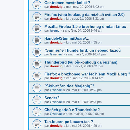
Ger-tremen mestr kollet ?
par
drouizig
»
mer. nov. 29, 2006 3:02 pm
Firefox (vioù-koukoug da reizhañ evit an 2.0)
par
drouizig
»
lun. sept. 11, 2006 3:31 pm
Mozilla Firefox 1.5 e brezhoneg dindan Linux
par
jeremy
»
sam. févr. 04, 2006 9:44 am
Handelv/Stumm/Doare/...
par
drouizig
»
lun. mai 08, 2006 4:35 pm
"Smilies"e Thunderbird: un nebeud fazioù
par
Gwenael
»
sam. mai 27, 2006 10:44 pm
Thunderbird (vuioù-koukoug da reizhañ)
par
drouizig
»
dim. mai 21, 2006 4:21 pm
Firefox e brezhoneg war lec'hienn Mozilla.org 
par
drouizig
»
ven. mai 12, 2006 8:14 am
"Skrivet *en doa Marjanig"?
par
Gwenael
»
jeu. mai 11, 2006 8:52 pm
Sender?
par
Gwenael
»
jeu. mai 11, 2006 8:54 pm
Cheñch gerioù e Thunderbird?
par
Gwenael
»
sam. mai 06, 2006 2:06 pm
Tan-louarn pe Louarn-tan ?
par
drouizig
»
lun. mai 08, 2006 4:29 pm