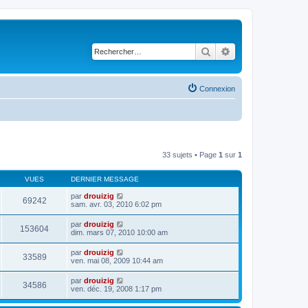
Rechercher
Recherche avancé
Connexion
33 sujets • Page
1
sur
1
VUES
DERNIER MESSAGE
par
drouizig
69242
sam. avr. 03, 2010 6:02 pm
par
drouizig
153604
dim. mars 07, 2010 10:00 am
par
drouizig
33589
ven. mai 08, 2009 10:44 am
par
drouizig
34586
ven. déc. 19, 2008 1:17 pm