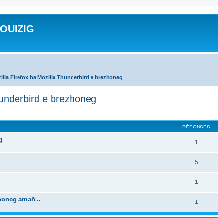
ROUIZIG
illa Firefox ha Mozilla Thunderbird e brezhoneg
hunderbird e brezhoneg
cher
cherche avancée
RÉPONSES
g
1
5
1
zhoneg amañ...
1