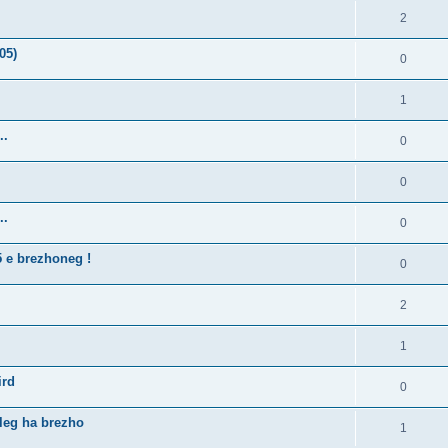
2
05)
0
1
..
0
0
..
0
5 e brezhoneg !
0
2
1
ird
0
lleg ha brezho
1