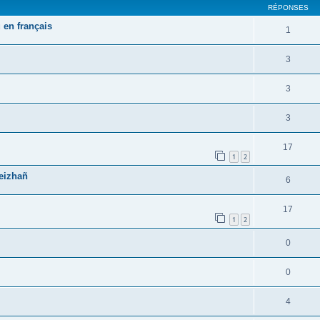
RÉPONSES
 en français
1
3
3
3
17
1
2
reizhañ
6
17
1
2
0
0
4