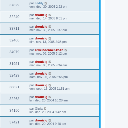
par
Teddy
37829
ven. déc. 30, 2005 2:22 pm
par
drouizig
32240
mer. déc. 14, 2005 8:51 pm
par
drouizig
33711
mer. nov. 30, 2005 9:37 am
par
drouizig
32466
dim. nov. 13, 2005 2:38 pm
par
Gweladenner-kozh
34079
mar. nov. 08, 2005 3:12 pm
par
drouizig
31951
mar. nov. 08, 2005 9:34 am
par
drouizig
32429
sam. nov. 05, 2005 5:55 pm
par
drouizig
38821
ven. sept. 16, 2005 11:51 am
par
drouizig
32268
lun. déc. 20, 2004 10:28 am
par
Giulia
34150
lun. déc. 20, 2004 9:42 am
par
drouizig
37421
lun. déc. 20, 2004 9:40 am