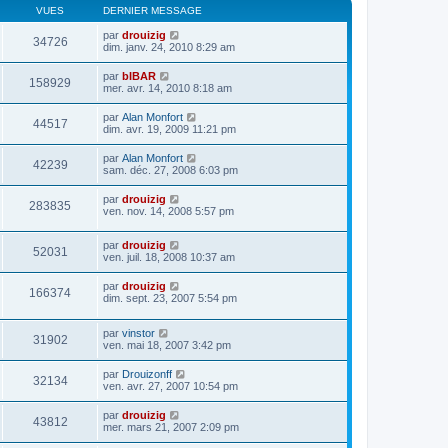
VUES
DERNIER MESSAGE
par
drouizig
34726
dim. janv. 24, 2010 8:29 am
par
bIBAR
158929
mer. avr. 14, 2010 8:18 am
par
Alan Monfort
44517
dim. avr. 19, 2009 11:21 pm
par
Alan Monfort
42239
sam. déc. 27, 2008 6:03 pm
par
drouizig
283835
ven. nov. 14, 2008 5:57 pm
par
drouizig
52031
ven. juil. 18, 2008 10:37 am
par
drouizig
166374
dim. sept. 23, 2007 5:54 pm
par
vinstor
31902
ven. mai 18, 2007 3:42 pm
par
Drouizonff
32134
ven. avr. 27, 2007 10:54 pm
par
drouizig
43812
mer. mars 21, 2007 2:09 pm