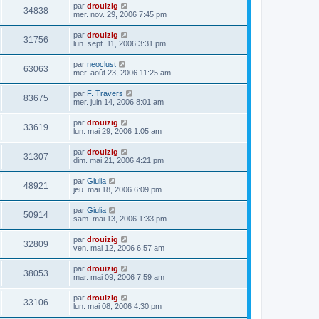
par
drouizig
34838
mer. nov. 29, 2006 7:45 pm
par
drouizig
31756
lun. sept. 11, 2006 3:31 pm
par
neoclust
63063
mer. août 23, 2006 11:25 am
par
F. Travers
83675
mer. juin 14, 2006 8:01 am
par
drouizig
33619
lun. mai 29, 2006 1:05 am
par
drouizig
31307
dim. mai 21, 2006 4:21 pm
par
Giulia
48921
jeu. mai 18, 2006 6:09 pm
par
Giulia
50914
sam. mai 13, 2006 1:33 pm
par
drouizig
32809
ven. mai 12, 2006 6:57 am
par
drouizig
38053
mar. mai 09, 2006 7:59 am
par
drouizig
33106
lun. mai 08, 2006 4:30 pm