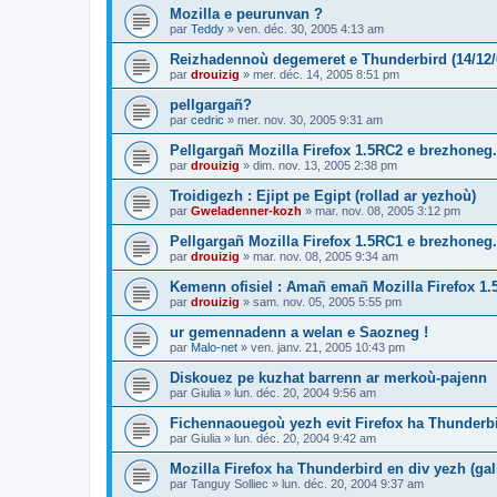
Mozilla e peurunvan ?
par
Teddy
»
ven. déc. 30, 2005 4:13 am
Reizhadennoù degemeret e Thunderbird (14/12/
par
drouizig
»
mer. déc. 14, 2005 8:51 pm
pellgargañ?
par
cedric
»
mer. nov. 30, 2005 9:31 am
Pellgargañ Mozilla Firefox 1.5RC2 e brezhoneg.
par
drouizig
»
dim. nov. 13, 2005 2:38 pm
Troidigezh : Ejipt pe Egipt (rollad ar yezhoù)
par
Gweladenner-kozh
»
mar. nov. 08, 2005 3:12 pm
Pellgargañ Mozilla Firefox 1.5RC1 e brezhoneg.
par
drouizig
»
mar. nov. 08, 2005 9:34 am
Kemenn ofisiel : Amañ emañ Mozilla Firefox 1.
par
drouizig
»
sam. nov. 05, 2005 5:55 pm
ur gemennadenn a welan e Saozneg !
par
Malo-net
»
ven. janv. 21, 2005 10:43 pm
Diskouez pe kuzhat barrenn ar merkoù-pajenn
par
Giulia
»
lun. déc. 20, 2004 9:56 am
Fichennaouegoù yezh evit Firefox ha Thunderb
par
Giulia
»
lun. déc. 20, 2004 9:42 am
Mozilla Firefox ha Thunderbird en div yezh (ga
par
Tanguy Solliec
»
lun. déc. 20, 2004 9:37 am