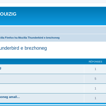
ROUIZIG
illa Firefox ha Mozilla Thunderbird e brezhoneg
hunderbird e brezhoneg
cher
cherche avancée
RÉPONSES
g
1
5
1
zhoneg amañ...
1