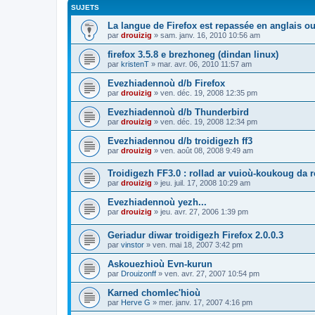
SUJETS
La langue de Firefox est repassée en anglais ou
par
drouizig
»
sam. janv. 16, 2010 10:56 am
firefox 3.5.8 e brezhoneg (dindan linux)
par
kristenT
»
mar. avr. 06, 2010 11:57 am
Evezhiadennoù d/b Firefox
par
drouizig
»
ven. déc. 19, 2008 12:35 pm
Evezhiadennoù d/b Thunderbird
par
drouizig
»
ven. déc. 19, 2008 12:34 pm
Evezhiadennou d/b troidigezh ff3
par
drouizig
»
ven. août 08, 2008 9:49 am
Troidigezh FF3.0 : rollad ar vuioù-koukoug da 
par
drouizig
»
jeu. juil. 17, 2008 10:29 am
Evezhiadennoù yezh...
par
drouizig
»
jeu. avr. 27, 2006 1:39 pm
Geriadur diwar troidigezh Firefox 2.0.0.3
par
vinstor
»
ven. mai 18, 2007 3:42 pm
Askouezhioù Evn-kurun
par
Drouizonff
»
ven. avr. 27, 2007 10:54 pm
Karned chomlec'hioù
par
Herve G
»
mer. janv. 17, 2007 4:16 pm