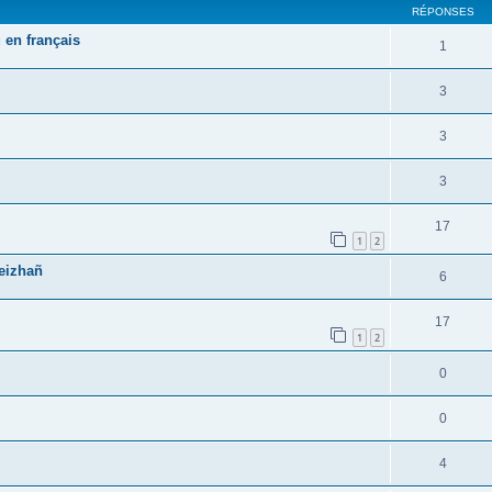
RÉPONSES
 en français
1
3
3
3
17
1
2
reizhañ
6
17
1
2
0
0
4