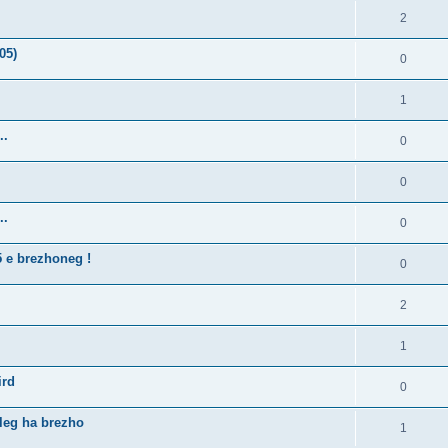
2
05)
0
1
..
0
0
..
0
5 e brezhoneg !
0
2
1
ird
0
lleg ha brezho
1