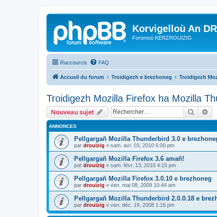
Korvigelloù An D
Foromoù KERZROUIZIG
Raccourcis
FAQ
Accueil du forum
Troidigezh e brezhoneg
Troidigezh Moz
Troidigezh Mozilla Firefox ha Mozilla T
Recher
Re
Nouveau sujet
ANNONCES
Pellgargañ Mozilla Thunderbird 3.0 e brezhone
par
drouizig
»
sam. avr. 03, 2010 6:00 pm
Pellgargañ Mozilla Firefox 3.6 amañ!
par
drouizig
»
sam. févr. 13, 2010 4:15 pm
Pellgargañ Mozilla Firefox 3.0.10 e brezhoneg
par
drouizig
»
ven. mai 08, 2009 10:44 am
Pellgargañ Mozilla Thunderbird 2.0.0.18 e bre
par
drouizig
»
ven. déc. 19, 2008 1:16 pm