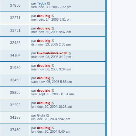
par
Teddy
37850
ven. déc. 30, 2005 2:22 pm
par
drouizig
32271
mer. déc. 14, 2005 8:51 pm
par
drouizig
33731
mer. nov. 30, 2005 9:37 am
par
drouizig
32483
dim. nov. 13, 2005 2:38 pm
par
Gweladenner-kozh
34104
mar. nov. 08, 2005 3:12 pm
par
drouizig
31980
mar. nov. 08, 2005 9:34 am
par
drouizig
32458
sam. nov. 05, 2005 5:55 pm
par
drouizig
38855
ven. sept. 16, 2005 11:51 am
par
drouizig
32293
lun. déc. 20, 2004 10:28 am
par
Giulia
34183
lun. déc. 20, 2004 9:42 am
par
drouizig
37450
lun. déc. 20, 2004 9:40 am