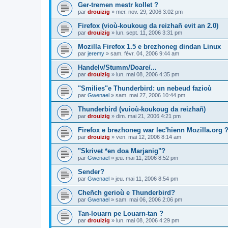
Ger-tremen mestr kollet ?
par
drouizig
»
mer. nov. 29, 2006 3:02 pm
Firefox (vioù-koukoug da reizhañ evit an 2.0)
par
drouizig
»
lun. sept. 11, 2006 3:31 pm
Mozilla Firefox 1.5 e brezhoneg dindan Linux
par
jeremy
»
sam. févr. 04, 2006 9:44 am
Handelv/Stumm/Doare/...
par
drouizig
»
lun. mai 08, 2006 4:35 pm
"Smilies"e Thunderbird: un nebeud fazioù
par
Gwenael
»
sam. mai 27, 2006 10:44 pm
Thunderbird (vuioù-koukoug da reizhañ)
par
drouizig
»
dim. mai 21, 2006 4:21 pm
Firefox e brezhoneg war lec'hienn Mozilla.org 
par
drouizig
»
ven. mai 12, 2006 8:14 am
"Skrivet *en doa Marjanig"?
par
Gwenael
»
jeu. mai 11, 2006 8:52 pm
Sender?
par
Gwenael
»
jeu. mai 11, 2006 8:54 pm
Cheñch gerioù e Thunderbird?
par
Gwenael
»
sam. mai 06, 2006 2:06 pm
Tan-louarn pe Louarn-tan ?
par
drouizig
»
lun. mai 08, 2006 4:29 pm