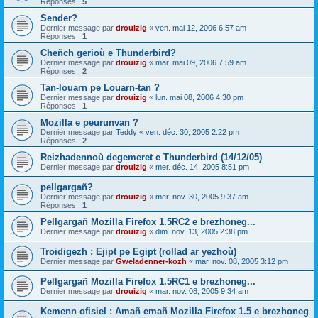
Réponses :
5
Sender?
Dernier message par
drouizig
«
ven. mai 12, 2006 6:57 am
Réponses :
1
Cheñch gerioù e Thunderbird?
Dernier message par
drouizig
«
mar. mai 09, 2006 7:59 am
Réponses :
2
Tan-louarn pe Louarn-tan ?
Dernier message par
drouizig
«
lun. mai 08, 2006 4:30 pm
Réponses :
1
Mozilla e peurunvan ?
Dernier message par
Teddy
«
ven. déc. 30, 2005 2:22 pm
Réponses :
2
Reizhadennoù degemeret e Thunderbird (14/12/05)
Dernier message par
drouizig
«
mer. déc. 14, 2005 8:51 pm
pellgargañ?
Dernier message par
drouizig
«
mer. nov. 30, 2005 9:37 am
Réponses :
1
Pellgargañ Mozilla Firefox 1.5RC2 e brezhoneg...
Dernier message par
drouizig
«
dim. nov. 13, 2005 2:38 pm
Troidigezh : Ejipt pe Egipt (rollad ar yezhoù)
Dernier message par
Gweladenner-kozh
«
mar. nov. 08, 2005 3:12 pm
Pellgargañ Mozilla Firefox 1.5RC1 e brezhoneg...
Dernier message par
drouizig
«
mar. nov. 08, 2005 9:34 am
Kemenn ofisiel : Amañ emañ Mozilla Firefox 1.5 e brezhoneg