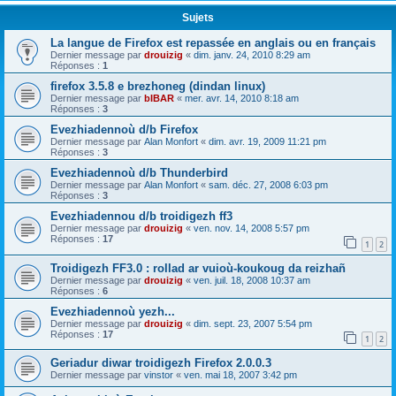
Sujets
La langue de Firefox est repassée en anglais ou en français
Dernier message par
drouizig
«
dim. janv. 24, 2010 8:29 am
Réponses :
1
firefox 3.5.8 e brezhoneg (dindan linux)
Dernier message par
bIBAR
«
mer. avr. 14, 2010 8:18 am
Réponses :
3
Evezhiadennoù d/b Firefox
Dernier message par
Alan Monfort
«
dim. avr. 19, 2009 11:21 pm
Réponses :
3
Evezhiadennoù d/b Thunderbird
Dernier message par
Alan Monfort
«
sam. déc. 27, 2008 6:03 pm
Réponses :
3
Evezhiadennou d/b troidigezh ff3
Dernier message par
drouizig
«
ven. nov. 14, 2008 5:57 pm
Réponses :
17
1
2
Troidigezh FF3.0 : rollad ar vuioù-koukoug da reizhañ
Dernier message par
drouizig
«
ven. juil. 18, 2008 10:37 am
Réponses :
6
Evezhiadennoù yezh...
Dernier message par
drouizig
«
dim. sept. 23, 2007 5:54 pm
Réponses :
17
1
2
Geriadur diwar troidigezh Firefox 2.0.0.3
Dernier message par
vinstor
«
ven. mai 18, 2007 3:42 pm