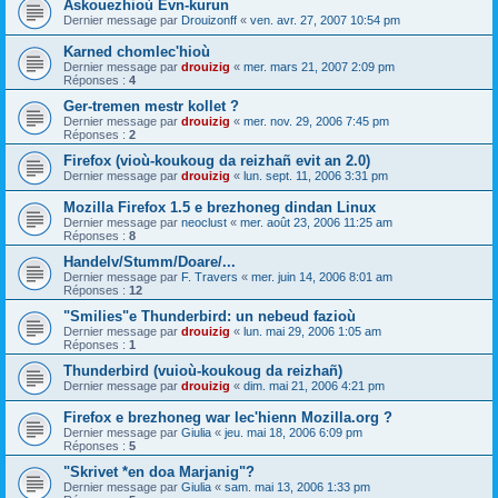
Askouezhioù Evn-kurun
Dernier message par
Drouizonff
«
ven. avr. 27, 2007 10:54 pm
Karned chomlec'hioù
Dernier message par
drouizig
«
mer. mars 21, 2007 2:09 pm
Réponses :
4
Ger-tremen mestr kollet ?
Dernier message par
drouizig
«
mer. nov. 29, 2006 7:45 pm
Réponses :
2
Firefox (vioù-koukoug da reizhañ evit an 2.0)
Dernier message par
drouizig
«
lun. sept. 11, 2006 3:31 pm
Mozilla Firefox 1.5 e brezhoneg dindan Linux
Dernier message par
neoclust
«
mer. août 23, 2006 11:25 am
Réponses :
8
Handelv/Stumm/Doare/...
Dernier message par
F. Travers
«
mer. juin 14, 2006 8:01 am
Réponses :
12
"Smilies"e Thunderbird: un nebeud fazioù
Dernier message par
drouizig
«
lun. mai 29, 2006 1:05 am
Réponses :
1
Thunderbird (vuioù-koukoug da reizhañ)
Dernier message par
drouizig
«
dim. mai 21, 2006 4:21 pm
Firefox e brezhoneg war lec'hienn Mozilla.org ?
Dernier message par
Giulia
«
jeu. mai 18, 2006 6:09 pm
Réponses :
5
"Skrivet *en doa Marjanig"?
Dernier message par
Giulia
«
sam. mai 13, 2006 1:33 pm