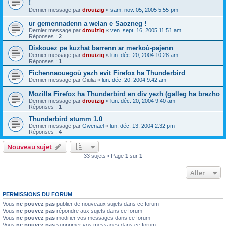
!
Dernier message par
drouizig
«
sam. nov. 05, 2005 5:55 pm
ur gemennadenn a welan e Saozneg !
Dernier message par
drouizig
«
ven. sept. 16, 2005 11:51 am
Réponses :
2
Diskouez pe kuzhat barrenn ar merkoù-pajenn
Dernier message par
drouizig
«
lun. déc. 20, 2004 10:28 am
Réponses :
1
Fichennaouegoù yezh evit Firefox ha Thunderbird
Dernier message par
Giulia
«
lun. déc. 20, 2004 9:42 am
Mozilla Firefox ha Thunderbird en div yezh (galleg ha brezho
Dernier message par
drouizig
«
lun. déc. 20, 2004 9:40 am
Réponses :
1
Thunderbird stumm 1.0
Dernier message par
Gwenael
«
lun. déc. 13, 2004 2:32 pm
Réponses :
4
Nouveau sujet
33 sujets • Page
1
sur
1
Aller
PERMISSIONS DU FORUM
Vous
ne pouvez pas
publier de nouveaux sujets dans ce forum
Vous
ne pouvez pas
répondre aux sujets dans ce forum
Vous
ne pouvez pas
modifier vos messages dans ce forum
Vous
ne pouvez pas
supprimer vos messages dans ce forum