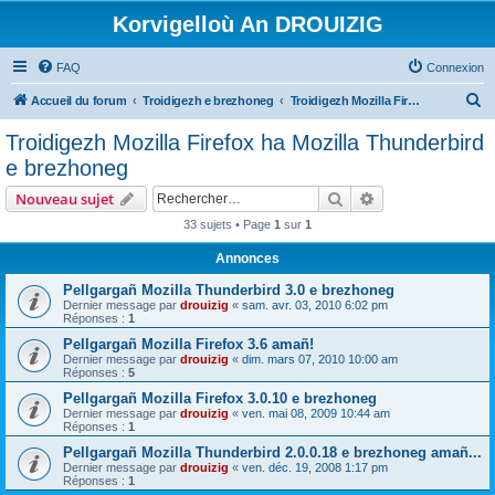
Korvigelloù An DROUIZIG
FAQ
Connexion
R
Accueil du forum
Troidigezh e brezhoneg
Troidigezh Mozilla Firefox ha Mozilla Thunderbird e brezhoneg
e
Troidigezh Mozilla Firefox ha Mozilla Thunderbird
c
e brezhoneg
h
Rechercher
Recherche avanc
Nouveau sujet
e
33 sujets • Page
1
sur
1
r
Annonces
c
h
Pellgargañ Mozilla Thunderbird 3.0 e brezhoneg
Dernier message par
drouizig
«
sam. avr. 03, 2010 6:02 pm
e
Réponses :
1
r
Pellgargañ Mozilla Firefox 3.6 amañ!
Dernier message par
drouizig
«
dim. mars 07, 2010 10:00 am
Réponses :
5
Pellgargañ Mozilla Firefox 3.0.10 e brezhoneg
Dernier message par
drouizig
«
ven. mai 08, 2009 10:44 am
Réponses :
1
Pellgargañ Mozilla Thunderbird 2.0.0.18 e brezhoneg amañ...
Dernier message par
drouizig
«
ven. déc. 19, 2008 1:17 pm
Réponses :
1