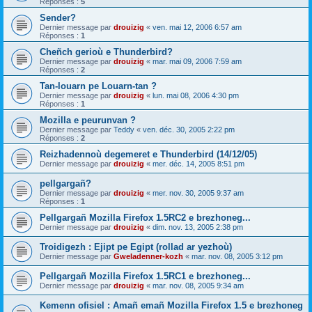
Réponses :
5
Sender?
Dernier message par
drouizig
«
ven. mai 12, 2006 6:57 am
Réponses :
1
Cheñch gerioù e Thunderbird?
Dernier message par
drouizig
«
mar. mai 09, 2006 7:59 am
Réponses :
2
Tan-louarn pe Louarn-tan ?
Dernier message par
drouizig
«
lun. mai 08, 2006 4:30 pm
Réponses :
1
Mozilla e peurunvan ?
Dernier message par
Teddy
«
ven. déc. 30, 2005 2:22 pm
Réponses :
2
Reizhadennoù degemeret e Thunderbird (14/12/05)
Dernier message par
drouizig
«
mer. déc. 14, 2005 8:51 pm
pellgargañ?
Dernier message par
drouizig
«
mer. nov. 30, 2005 9:37 am
Réponses :
1
Pellgargañ Mozilla Firefox 1.5RC2 e brezhoneg...
Dernier message par
drouizig
«
dim. nov. 13, 2005 2:38 pm
Troidigezh : Ejipt pe Egipt (rollad ar yezhoù)
Dernier message par
Gweladenner-kozh
«
mar. nov. 08, 2005 3:12 pm
Pellgargañ Mozilla Firefox 1.5RC1 e brezhoneg...
Dernier message par
drouizig
«
mar. nov. 08, 2005 9:34 am
Kemenn ofisiel : Amañ emañ Mozilla Firefox 1.5 e brezhoneg