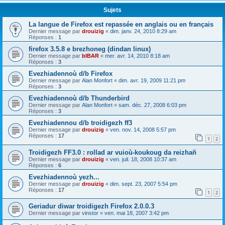
Sujets
La langue de Firefox est repassée en anglais ou en français
Dernier message par
drouizig
«
dim. janv. 24, 2010 8:29 am
Réponses :
1
firefox 3.5.8 e brezhoneg (dindan linux)
Dernier message par
bIBAR
«
mer. avr. 14, 2010 8:18 am
Réponses :
3
Evezhiadennoù d/b Firefox
Dernier message par
Alan Monfort
«
dim. avr. 19, 2009 11:21 pm
Réponses :
3
Evezhiadennoù d/b Thunderbird
Dernier message par
Alan Monfort
«
sam. déc. 27, 2008 6:03 pm
Réponses :
3
Evezhiadennou d/b troidigezh ff3
Dernier message par
drouizig
«
ven. nov. 14, 2008 5:57 pm
Réponses :
17
1
2
Troidigezh FF3.0 : rollad ar vuioù-koukoug da reizhañ
Dernier message par
drouizig
«
ven. juil. 18, 2008 10:37 am
Réponses :
6
Evezhiadennoù yezh...
Dernier message par
drouizig
«
dim. sept. 23, 2007 5:54 pm
Réponses :
17
1
2
Geriadur diwar troidigezh Firefox 2.0.0.3
Dernier message par
vinstor
«
ven. mai 18, 2007 3:42 pm