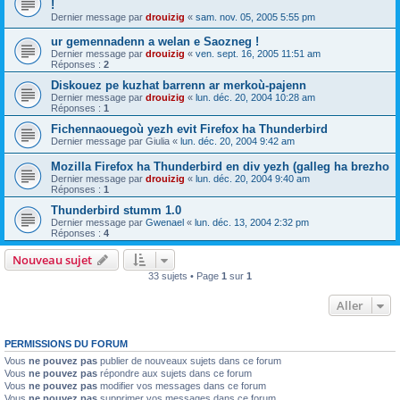
!
Dernier message par
drouizig
«
sam. nov. 05, 2005 5:55 pm
ur gemennadenn a welan e Saozneg !
Dernier message par
drouizig
«
ven. sept. 16, 2005 11:51 am
Réponses :
2
Diskouez pe kuzhat barrenn ar merkoù-pajenn
Dernier message par
drouizig
«
lun. déc. 20, 2004 10:28 am
Réponses :
1
Fichennaouegoù yezh evit Firefox ha Thunderbird
Dernier message par
Giulia
«
lun. déc. 20, 2004 9:42 am
Mozilla Firefox ha Thunderbird en div yezh (galleg ha brezho
Dernier message par
drouizig
«
lun. déc. 20, 2004 9:40 am
Réponses :
1
Thunderbird stumm 1.0
Dernier message par
Gwenael
«
lun. déc. 13, 2004 2:32 pm
Réponses :
4
Nouveau sujet
33 sujets • Page
1
sur
1
Aller
PERMISSIONS DU FORUM
Vous
ne pouvez pas
publier de nouveaux sujets dans ce forum
Vous
ne pouvez pas
répondre aux sujets dans ce forum
Vous
ne pouvez pas
modifier vos messages dans ce forum
Vous
ne pouvez pas
supprimer vos messages dans ce forum