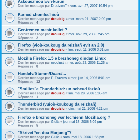
Askouezhioù Evn-kurun
Dernier message par
Drouizonff
«
ven. avr. 27, 2007 10:54 pm
Karned chomlec'hioù
Dernier message par
drouizig
«
mer. mars 21, 2007 2:09 pm
Réponses :
4
Ger-tremen mestr kollet ?
Dernier message par
drouizig
«
mer. nov. 29, 2006 7:45 pm
Réponses :
2
Firefox (vioù-koukoug da reizhañ evit an 2.0)
Dernier message par
drouizig
«
lun. sept. 11, 2006 3:31 pm
Mozilla Firefox 1.5 e brezhoneg dindan Linux
Dernier message par
neoclust
«
mer. août 23, 2006 11:25 am
Réponses :
8
Handelv/Stumm/Doare/...
Dernier message par
F. Travers
«
mer. juin 14, 2006 8:01 am
Réponses :
12
"Smilies"e Thunderbird: un nebeud fazioù
Dernier message par
drouizig
«
lun. mai 29, 2006 1:05 am
Réponses :
1
Thunderbird (vuioù-koukoug da reizhañ)
Dernier message par
drouizig
«
dim. mai 21, 2006 4:21 pm
Firefox e brezhoneg war lec'hienn Mozilla.org ?
Dernier message par
Giulia
«
jeu. mai 18, 2006 6:09 pm
Réponses :
5
"Skrivet *en doa Marjanig"?
Dernier message par
Giulia
«
sam. mai 13, 2006 1:33 pm