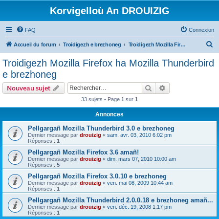
Korvigelloù An DROUIZIG
FAQ
Connexion
R
Accueil du forum
Troidigezh e brezhoneg
Troidigezh Mozilla Firefox ha Mozilla Thunderbird e brezhoneg
e
Troidigezh Mozilla Firefox ha Mozilla Thunderbird
c
e brezhoneg
h
Rechercher
Recherche avanc
Nouveau sujet
e
33 sujets • Page
1
sur
1
r
Annonces
c
h
Pellgargañ Mozilla Thunderbird 3.0 e brezhoneg
Dernier message par
drouizig
«
sam. avr. 03, 2010 6:02 pm
e
Réponses :
1
r
Pellgargañ Mozilla Firefox 3.6 amañ!
Dernier message par
drouizig
«
dim. mars 07, 2010 10:00 am
Réponses :
5
Pellgargañ Mozilla Firefox 3.0.10 e brezhoneg
Dernier message par
drouizig
«
ven. mai 08, 2009 10:44 am
Réponses :
1
Pellgargañ Mozilla Thunderbird 2.0.0.18 e brezhoneg amañ...
Dernier message par
drouizig
«
ven. déc. 19, 2008 1:17 pm
Réponses :
1