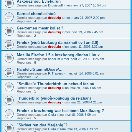
Askouezhioù Evn-kurun
Dernier message par
Drouizonff
«
ven. avr. 27, 2007 10:54 pm
Karned chomlec'hioù
Dernier message par
drouizig
«
mer. mars 21, 2007 2:09 pm
Réponses :
4
Ger-tremen mestr kollet ?
Dernier message par
drouizig
«
mer. nov. 29, 2006 7:45 pm
Réponses :
2
Firefox (vioù-koukoug da reizhañ evit an 2.0)
Dernier message par
drouizig
«
lun. sept. 11, 2006 3:31 pm
Mozilla Firefox 1.5 e brezhoneg dindan Linux
Dernier message par
neoclust
«
mer. août 23, 2006 11:25 am
Réponses :
8
Handelv/Stumm/Doare/...
Dernier message par
F. Travers
«
mer. juin 14, 2006 8:01 am
Réponses :
12
"Smilies"e Thunderbird: un nebeud fazioù
Dernier message par
drouizig
«
lun. mai 29, 2006 1:05 am
Réponses :
1
Thunderbird (vuioù-koukoug da reizhañ)
Dernier message par
drouizig
«
dim. mai 21, 2006 4:21 pm
Firefox e brezhoneg war lec'hienn Mozilla.org ?
Dernier message par
Giulia
«
jeu. mai 18, 2006 6:09 pm
Réponses :
5
"Skrivet *en doa Marjanig"?
Dernier message par
Giulia
«
sam. mai 13, 2006 1:33 pm