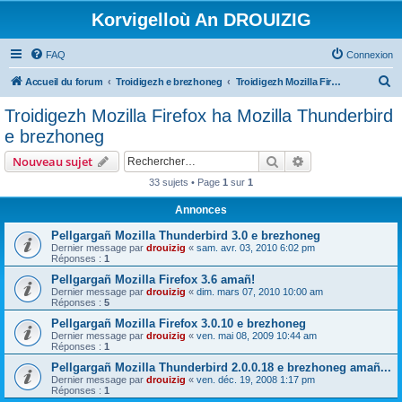
Korvigelloù An DROUIZIG
FAQ
Connexion
R
Accueil du forum
Troidigezh e brezhoneg
Troidigezh Mozilla Firefox ha Mozilla Thunderbird e brezhoneg
e
Troidigezh Mozilla Firefox ha Mozilla Thunderbird
c
e brezhoneg
h
Rechercher
Recherche avanc
Nouveau sujet
e
33 sujets • Page
1
sur
1
r
Annonces
c
h
Pellgargañ Mozilla Thunderbird 3.0 e brezhoneg
Dernier message par
drouizig
«
sam. avr. 03, 2010 6:02 pm
e
Réponses :
1
r
Pellgargañ Mozilla Firefox 3.6 amañ!
Dernier message par
drouizig
«
dim. mars 07, 2010 10:00 am
Réponses :
5
Pellgargañ Mozilla Firefox 3.0.10 e brezhoneg
Dernier message par
drouizig
«
ven. mai 08, 2009 10:44 am
Réponses :
1
Pellgargañ Mozilla Thunderbird 2.0.0.18 e brezhoneg amañ...
Dernier message par
drouizig
«
ven. déc. 19, 2008 1:17 pm
Réponses :
1