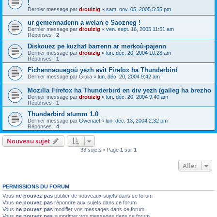
!
Dernier message par
drouizig
«
sam. nov. 05, 2005 5:55 pm
ur gemennadenn a welan e Saozneg !
Dernier message par
drouizig
«
ven. sept. 16, 2005 11:51 am
Réponses :
2
Diskouez pe kuzhat barrenn ar merkoù-pajenn
Dernier message par
drouizig
«
lun. déc. 20, 2004 10:28 am
Réponses :
1
Fichennaouegoù yezh evit Firefox ha Thunderbird
Dernier message par
Giulia
«
lun. déc. 20, 2004 9:42 am
Mozilla Firefox ha Thunderbird en div yezh (galleg ha brezho
Dernier message par
drouizig
«
lun. déc. 20, 2004 9:40 am
Réponses :
1
Thunderbird stumm 1.0
Dernier message par
Gwenael
«
lun. déc. 13, 2004 2:32 pm
Réponses :
4
Nouveau sujet
33 sujets • Page
1
sur
1
Aller
PERMISSIONS DU FORUM
Vous
ne pouvez pas
publier de nouveaux sujets dans ce forum
Vous
ne pouvez pas
répondre aux sujets dans ce forum
Vous
ne pouvez pas
modifier vos messages dans ce forum
Vous
ne pouvez pas
supprimer vos messages dans ce forum