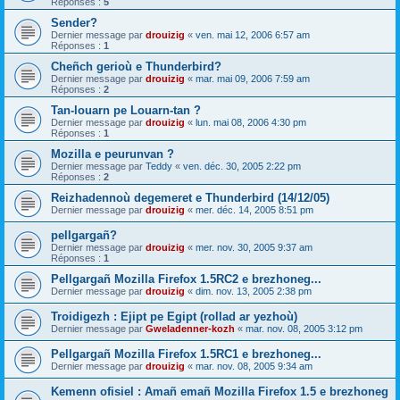
Réponses :
5
Sender?
Dernier message par
drouizig
«
ven. mai 12, 2006 6:57 am
Réponses :
1
Cheñch gerioù e Thunderbird?
Dernier message par
drouizig
«
mar. mai 09, 2006 7:59 am
Réponses :
2
Tan-louarn pe Louarn-tan ?
Dernier message par
drouizig
«
lun. mai 08, 2006 4:30 pm
Réponses :
1
Mozilla e peurunvan ?
Dernier message par
Teddy
«
ven. déc. 30, 2005 2:22 pm
Réponses :
2
Reizhadennoù degemeret e Thunderbird (14/12/05)
Dernier message par
drouizig
«
mer. déc. 14, 2005 8:51 pm
pellgargañ?
Dernier message par
drouizig
«
mer. nov. 30, 2005 9:37 am
Réponses :
1
Pellgargañ Mozilla Firefox 1.5RC2 e brezhoneg...
Dernier message par
drouizig
«
dim. nov. 13, 2005 2:38 pm
Troidigezh : Ejipt pe Egipt (rollad ar yezhoù)
Dernier message par
Gweladenner-kozh
«
mar. nov. 08, 2005 3:12 pm
Pellgargañ Mozilla Firefox 1.5RC1 e brezhoneg...
Dernier message par
drouizig
«
mar. nov. 08, 2005 9:34 am
Kemenn ofisiel : Amañ emañ Mozilla Firefox 1.5 e brezhoneg