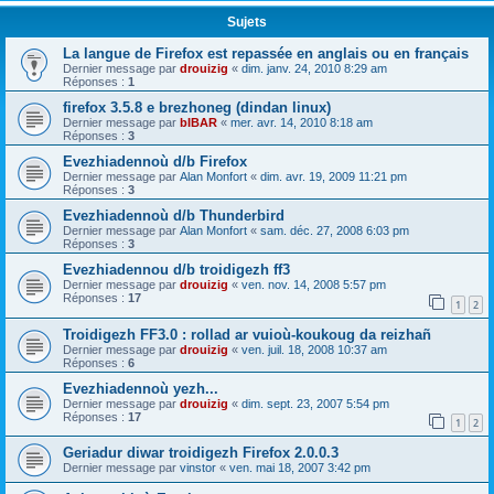
Sujets
La langue de Firefox est repassée en anglais ou en français
Dernier message par
drouizig
«
dim. janv. 24, 2010 8:29 am
Réponses :
1
firefox 3.5.8 e brezhoneg (dindan linux)
Dernier message par
bIBAR
«
mer. avr. 14, 2010 8:18 am
Réponses :
3
Evezhiadennoù d/b Firefox
Dernier message par
Alan Monfort
«
dim. avr. 19, 2009 11:21 pm
Réponses :
3
Evezhiadennoù d/b Thunderbird
Dernier message par
Alan Monfort
«
sam. déc. 27, 2008 6:03 pm
Réponses :
3
Evezhiadennou d/b troidigezh ff3
Dernier message par
drouizig
«
ven. nov. 14, 2008 5:57 pm
Réponses :
17
1
2
Troidigezh FF3.0 : rollad ar vuioù-koukoug da reizhañ
Dernier message par
drouizig
«
ven. juil. 18, 2008 10:37 am
Réponses :
6
Evezhiadennoù yezh...
Dernier message par
drouizig
«
dim. sept. 23, 2007 5:54 pm
Réponses :
17
1
2
Geriadur diwar troidigezh Firefox 2.0.0.3
Dernier message par
vinstor
«
ven. mai 18, 2007 3:42 pm