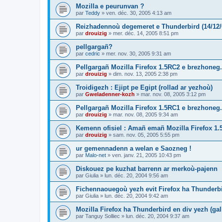
Mozilla e peurunvan ?
par
Teddy
»
ven. déc. 30, 2005 4:13 am
Reizhadennoù degemeret e Thunderbird (14/12/
par
drouizig
»
mer. déc. 14, 2005 8:51 pm
pellgargañ?
par
cedric
»
mer. nov. 30, 2005 9:31 am
Pellgargañ Mozilla Firefox 1.5RC2 e brezhoneg.
par
drouizig
»
dim. nov. 13, 2005 2:38 pm
Troidigezh : Ejipt pe Egipt (rollad ar yezhoù)
par
Gweladenner-kozh
»
mar. nov. 08, 2005 3:12 pm
Pellgargañ Mozilla Firefox 1.5RC1 e brezhoneg.
par
drouizig
»
mar. nov. 08, 2005 9:34 am
Kemenn ofisiel : Amañ emañ Mozilla Firefox 1.
par
drouizig
»
sam. nov. 05, 2005 5:55 pm
ur gemennadenn a welan e Saozneg !
par
Malo-net
»
ven. janv. 21, 2005 10:43 pm
Diskouez pe kuzhat barrenn ar merkoù-pajenn
par
Giulia
»
lun. déc. 20, 2004 9:56 am
Fichennaouegoù yezh evit Firefox ha Thunderb
par
Giulia
»
lun. déc. 20, 2004 9:42 am
Mozilla Firefox ha Thunderbird en div yezh (ga
par
Tanguy Solliec
»
lun. déc. 20, 2004 9:37 am