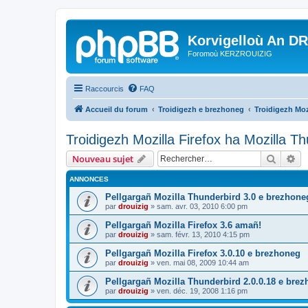
Korvigelloù An D
Foromoù KERZROUIZIG
Raccourcis
FAQ
Accueil du forum
Troidigezh e brezhoneg
Troidigezh Moz
Troidigezh Mozilla Firefox ha Mozilla T
Recher
Re
Nouveau sujet
ANNONCES
Pellgargañ Mozilla Thunderbird 3.0 e brezhone
par
drouizig
»
sam. avr. 03, 2010 6:00 pm
Pellgargañ Mozilla Firefox 3.6 amañ!
par
drouizig
»
sam. févr. 13, 2010 4:15 pm
Pellgargañ Mozilla Firefox 3.0.10 e brezhoneg
par
drouizig
»
ven. mai 08, 2009 10:44 am
Pellgargañ Mozilla Thunderbird 2.0.0.18 e bre
par
drouizig
»
ven. déc. 19, 2008 1:16 pm