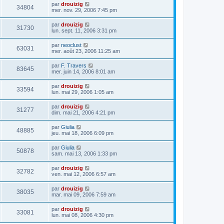
par
drouizig
34804
mer. nov. 29, 2006 7:45 pm
par
drouizig
31730
lun. sept. 11, 2006 3:31 pm
par
neoclust
63031
mer. août 23, 2006 11:25 am
par
F. Travers
83645
mer. juin 14, 2006 8:01 am
par
drouizig
33594
lun. mai 29, 2006 1:05 am
par
drouizig
31277
dim. mai 21, 2006 4:21 pm
par
Giulia
48885
jeu. mai 18, 2006 6:09 pm
par
Giulia
50878
sam. mai 13, 2006 1:33 pm
par
drouizig
32782
ven. mai 12, 2006 6:57 am
par
drouizig
38035
mar. mai 09, 2006 7:59 am
par
drouizig
33081
lun. mai 08, 2006 4:30 pm