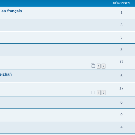
RÉPONSES
 en français
1
3
3
3
17
1
2
reizhañ
6
17
1
2
0
0
4