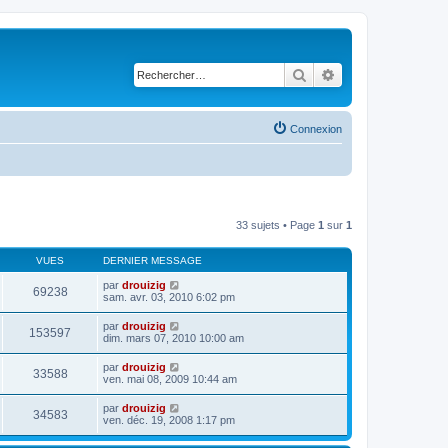
Rechercher
Recherche avancé
Connexion
33 sujets • Page
1
sur
1
VUES
DERNIER MESSAGE
par
drouizig
69238
sam. avr. 03, 2010 6:02 pm
par
drouizig
153597
dim. mars 07, 2010 10:00 am
par
drouizig
33588
ven. mai 08, 2009 10:44 am
par
drouizig
34583
ven. déc. 19, 2008 1:17 pm