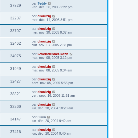
par
Teddy
37829
ven. déc. 30, 2005 2:22 pm
par
drouizig
32237
mer. déc. 14, 2005 8:51 pm
par
drouizig
33707
mer. nov. 30, 2005 9:37 am
par
drouizig
32462
dim. nov. 13, 2005 2:38 pm
par
Gweladenner-kozh
34075
mar. nov. 08, 2005 3:12 pm
par
drouizig
31949
mar. nov. 08, 2005 9:34 am
par
drouizig
32427
sam. nov. 05, 2005 5:55 pm
par
drouizig
38821
ven. sept. 16, 2005 11:51 am
par
drouizig
32266
lun. déc. 20, 2004 10:28 am
par
Giulia
34147
lun. déc. 20, 2004 9:42 am
par
drouizig
37416
lun. déc. 20, 2004 9:40 am