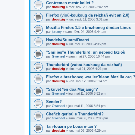
Ger-tremen mestr kollet ?
par
drouizig
»
mer. nov. 29, 2006 3:02 pm
Firefox (vioù-koukoug da reizhañ evit an 2.0)
par
drouizig
»
lun. sept. 11, 2006 3:31 pm
Mozilla Firefox 1.5 e brezhoneg dindan Linux
par
jeremy
»
sam. févr. 04, 2006 9:44 am
Handelv/Stumm/Doare/...
par
drouizig
»
lun. mai 08, 2006 4:35 pm
"Smilies"e Thunderbird: un nebeud fazioù
par
Gwenael
»
sam. mai 27, 2006 10:44 pm
Thunderbird (vuioù-koukoug da reizhañ)
par
drouizig
»
dim. mai 21, 2006 4:21 pm
Firefox e brezhoneg war lec'hienn Mozilla.org 
par
drouizig
»
ven. mai 12, 2006 8:14 am
"Skrivet *en doa Marjanig"?
par
Gwenael
»
jeu. mai 11, 2006 8:52 pm
Sender?
par
Gwenael
»
jeu. mai 11, 2006 8:54 pm
Cheñch gerioù e Thunderbird?
par
Gwenael
»
sam. mai 06, 2006 2:06 pm
Tan-louarn pe Louarn-tan ?
par
drouizig
»
lun. mai 08, 2006 4:29 pm