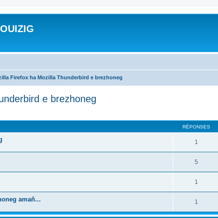
ROUIZIG
illa Firefox ha Mozilla Thunderbird e brezhoneg
hunderbird e brezhoneg
cher
cherche avancée
RÉPONSES
g
1
5
1
zhoneg amañ...
1