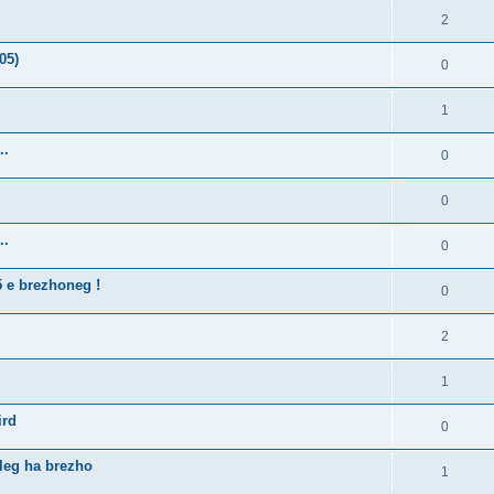
2
05)
0
1
..
0
0
..
0
5 e brezhoneg !
0
2
1
ird
0
lleg ha brezho
1