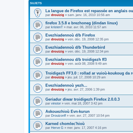
SUJETS
La langue de Firefox est repassée en anglais ou
par
drouizig
»
sam. janv. 16, 2010 10:56 am
firefox 3.5.8 e brezhoneg (dindan linux)
par
kristenT
»
mar. avr. 06, 2010 11:57 am
Evezhiadennoù d/b Firefox
par
drouizig
»
ven. déc. 19, 2008 12:35 pm
Evezhiadennoù d/b Thunderbird
par
drouizig
»
ven. déc. 19, 2008 12:34 pm
Evezhiadennou d/b troidigezh ff3
par
drouizig
»
ven. août 08, 2008 9:49 am
Troidigezh FF3.0 : rollad ar vuioù-koukoug da 
par
drouizig
»
jeu. juil. 17, 2008 10:29 am
Evezhiadennoù yezh...
par
drouizig
»
jeu. avr. 27, 2006 1:39 pm
Geriadur diwar troidigezh Firefox 2.0.0.3
par
vinstor
»
ven. mai 18, 2007 3:42 pm
Askouezhioù Evn-kurun
par
Drouizonff
»
ven. avr. 27, 2007 10:54 pm
Karned chomlec'hioù
par
Herve G
»
mer. janv. 17, 2007 4:16 pm