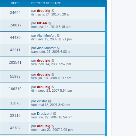
VUES
DERNIER MESSAGE
par
drouizig
34694
dim. janv. 24, 2010 8:29 am
par
bIBAR
158817
mer. avr. 14, 2010 8:18 am
par
Alan Monfort
44480
dim. avr. 19, 2009 11:21 pm
par
Alan Monfort
42211
sam. déc. 27, 2008 6:03 pm
par
drouizig
283541
ven. nov. 14, 2008 5:57 pm
par
drouizig
51993
ven. juil. 18, 2008 10:37 am
par
drouizig
166319
dim. sept. 23, 2007 5:54 pm
par
vinstor
31878
ven. mai 18, 2007 3:42 pm
par
Drouizonff
32112
ven. avr. 27, 2007 10:54 pm
par
drouizig
43782
mer. mars 21, 2007 2:09 pm