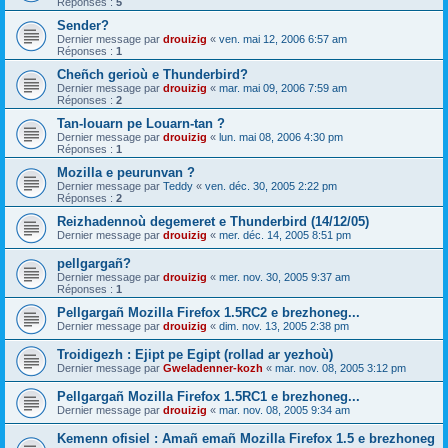
Réponses :
5
Sender?
Dernier message par
drouizig
«
ven. mai 12, 2006 6:57 am
Réponses :
1
Cheñch gerioù e Thunderbird?
Dernier message par
drouizig
«
mar. mai 09, 2006 7:59 am
Réponses :
2
Tan-louarn pe Louarn-tan ?
Dernier message par
drouizig
«
lun. mai 08, 2006 4:30 pm
Réponses :
1
Mozilla e peurunvan ?
Dernier message par
Teddy
«
ven. déc. 30, 2005 2:22 pm
Réponses :
2
Reizhadennoù degemeret e Thunderbird (14/12/05)
Dernier message par
drouizig
«
mer. déc. 14, 2005 8:51 pm
pellgargañ?
Dernier message par
drouizig
«
mer. nov. 30, 2005 9:37 am
Réponses :
1
Pellgargañ Mozilla Firefox 1.5RC2 e brezhoneg...
Dernier message par
drouizig
«
dim. nov. 13, 2005 2:38 pm
Troidigezh : Ejipt pe Egipt (rollad ar yezhoù)
Dernier message par
Gweladenner-kozh
«
mar. nov. 08, 2005 3:12 pm
Pellgargañ Mozilla Firefox 1.5RC1 e brezhoneg...
Dernier message par
drouizig
«
mar. nov. 08, 2005 9:34 am
Kemenn ofisiel : Amañ emañ Mozilla Firefox 1.5 e brezhoneg