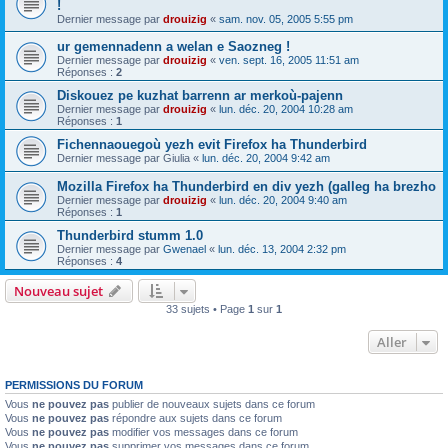
!
Dernier message par
drouizig
«
sam. nov. 05, 2005 5:55 pm
ur gemennadenn a welan e Saozneg !
Dernier message par
drouizig
«
ven. sept. 16, 2005 11:51 am
Réponses :
2
Diskouez pe kuzhat barrenn ar merkoù-pajenn
Dernier message par
drouizig
«
lun. déc. 20, 2004 10:28 am
Réponses :
1
Fichennaouegoù yezh evit Firefox ha Thunderbird
Dernier message par
Giulia
«
lun. déc. 20, 2004 9:42 am
Mozilla Firefox ha Thunderbird en div yezh (galleg ha brezho
Dernier message par
drouizig
«
lun. déc. 20, 2004 9:40 am
Réponses :
1
Thunderbird stumm 1.0
Dernier message par
Gwenael
«
lun. déc. 13, 2004 2:32 pm
Réponses :
4
Nouveau sujet
33 sujets • Page
1
sur
1
Aller
PERMISSIONS DU FORUM
Vous
ne pouvez pas
publier de nouveaux sujets dans ce forum
Vous
ne pouvez pas
répondre aux sujets dans ce forum
Vous
ne pouvez pas
modifier vos messages dans ce forum
Vous
ne pouvez pas
supprimer vos messages dans ce forum