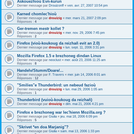
Askouezhioù Evn-kurun
Dernier message par
Drouizonff
«
ven. avr. 27, 2007 10:54 pm
Karned chomlec'hioù
Dernier message par
drouizig
«
mer. mars 21, 2007 2:09 pm
Réponses :
4
Ger-tremen mestr kollet ?
Dernier message par
drouizig
«
mer. nov. 29, 2006 7:45 pm
Réponses :
2
Firefox (vioù-koukoug da reizhañ evit an 2.0)
Dernier message par
drouizig
«
lun. sept. 11, 2006 3:31 pm
Mozilla Firefox 1.5 e brezhoneg dindan Linux
Dernier message par
neoclust
«
mer. août 23, 2006 11:25 am
Réponses :
8
Handelv/Stumm/Doare/...
Dernier message par
F. Travers
«
mer. juin 14, 2006 8:01 am
Réponses :
12
"Smilies"e Thunderbird: un nebeud fazioù
Dernier message par
drouizig
«
lun. mai 29, 2006 1:05 am
Réponses :
1
Thunderbird (vuioù-koukoug da reizhañ)
Dernier message par
drouizig
«
dim. mai 21, 2006 4:21 pm
Firefox e brezhoneg war lec'hienn Mozilla.org ?
Dernier message par
Giulia
«
jeu. mai 18, 2006 6:09 pm
Réponses :
5
"Skrivet *en doa Marjanig"?
Dernier message par
Giulia
«
sam. mai 13, 2006 1:33 pm