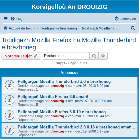
Korvigelloù An DROUIZIG
FAQ
Connexion
R
Accueil du forum
Troidigezh e brezhoneg
Troidigezh Mozilla Firefox ha Mozilla Thunderbird e brezhoneg
e
Troidigezh Mozilla Firefox ha Mozilla Thunderbird
c
e brezhoneg
h
Rechercher
Recherche avanc
Nouveau sujet
e
33 sujets • Page
1
sur
1
r
Annonces
c
h
Pellgargañ Mozilla Thunderbird 3.0 e brezhoneg
Dernier message par
drouizig
«
sam. avr. 03, 2010 6:02 pm
e
Réponses :
1
r
Pellgargañ Mozilla Firefox 3.6 amañ!
Dernier message par
drouizig
«
dim. mars 07, 2010 10:00 am
Réponses :
5
Pellgargañ Mozilla Firefox 3.0.10 e brezhoneg
Dernier message par
drouizig
«
ven. mai 08, 2009 10:44 am
Réponses :
1
Pellgargañ Mozilla Thunderbird 2.0.0.18 e brezhoneg amañ...
Dernier message par
drouizig
«
ven. déc. 19, 2008 1:17 pm
Réponses :
1