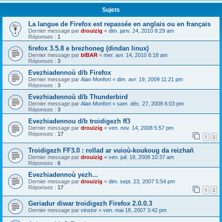
Sujets
La langue de Firefox est repassée en anglais ou en français
Dernier message par
drouizig
«
dim. janv. 24, 2010 8:29 am
Réponses :
1
firefox 3.5.8 e brezhoneg (dindan linux)
Dernier message par
bIBAR
«
mer. avr. 14, 2010 8:18 am
Réponses :
3
Evezhiadennoù d/b Firefox
Dernier message par
Alan Monfort
«
dim. avr. 19, 2009 11:21 pm
Réponses :
3
Evezhiadennoù d/b Thunderbird
Dernier message par
Alan Monfort
«
sam. déc. 27, 2008 6:03 pm
Réponses :
3
Evezhiadennou d/b troidigezh ff3
Dernier message par
drouizig
«
ven. nov. 14, 2008 5:57 pm
Réponses :
17
1
2
Troidigezh FF3.0 : rollad ar vuioù-koukoug da reizhañ
Dernier message par
drouizig
«
ven. juil. 18, 2008 10:37 am
Réponses :
6
Evezhiadennoù yezh...
Dernier message par
drouizig
«
dim. sept. 23, 2007 5:54 pm
Réponses :
17
1
2
Geriadur diwar troidigezh Firefox 2.0.0.3
Dernier message par
vinstor
«
ven. mai 18, 2007 3:42 pm