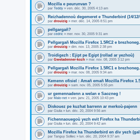
Mozilla e peurunvan ?
par
Teddy
»
ven. déc. 30, 2005 4:13 am
Reizhadennoù degemeret e Thunderbird (14/12/
par
drouizig
»
mer. déc. 14, 2005 8:51 pm
pellgargañ?
par
cedric
»
mer. nov. 30, 2005 9:31 am
Pellgargañ Mozilla Firefox 1.5RC2 e brezhoneg.
par
drouizig
»
dim. nov. 13, 2005 2:38 pm
Troidigezh : Ejipt pe Egipt (rollad ar yezhoù)
par
Gweladenner-kozh
»
mar. nov. 08, 2005 3:12 pm
Pellgargañ Mozilla Firefox 1.5RC1 e brezhoneg.
par
drouizig
»
mar. nov. 08, 2005 9:34 am
Kemenn ofisiel : Amañ emañ Mozilla Firefox 1.
par
drouizig
»
sam. nov. 05, 2005 5:55 pm
ur gemennadenn a welan e Saozneg !
par
Malo-net
»
ven. janv. 21, 2005 10:43 pm
Diskouez pe kuzhat barrenn ar merkoù-pajenn
par
Giulia
»
lun. déc. 20, 2004 9:56 am
Fichennaouegoù yezh evit Firefox ha Thunderb
par
Giulia
»
lun. déc. 20, 2004 9:42 am
Mozilla Firefox ha Thunderbird en div yezh (ga
par
Tanguy Solliec
»
lun. déc. 20, 2004 9:37 am