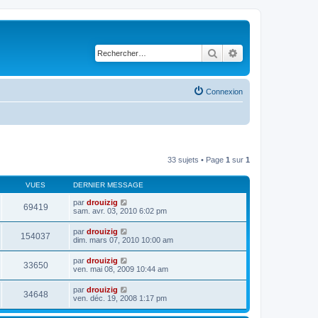
Rechercher
Recherche avancé
Connexion
33 sujets • Page
1
sur
1
VUES
DERNIER MESSAGE
par
drouizig
69419
sam. avr. 03, 2010 6:02 pm
par
drouizig
154037
dim. mars 07, 2010 10:00 am
par
drouizig
33650
ven. mai 08, 2009 10:44 am
par
drouizig
34648
ven. déc. 19, 2008 1:17 pm