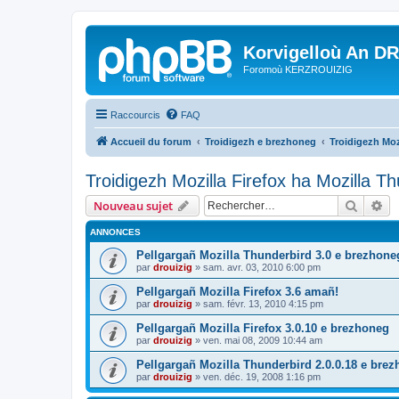
Korvigelloù An D
Foromoù KERZROUIZIG
Raccourcis
FAQ
Accueil du forum
Troidigezh e brezhoneg
Troidigezh Moz
Troidigezh Mozilla Firefox ha Mozilla T
Recher
Re
Nouveau sujet
ANNONCES
Pellgargañ Mozilla Thunderbird 3.0 e brezhone
par
drouizig
»
sam. avr. 03, 2010 6:00 pm
Pellgargañ Mozilla Firefox 3.6 amañ!
par
drouizig
»
sam. févr. 13, 2010 4:15 pm
Pellgargañ Mozilla Firefox 3.0.10 e brezhoneg
par
drouizig
»
ven. mai 08, 2009 10:44 am
Pellgargañ Mozilla Thunderbird 2.0.0.18 e bre
par
drouizig
»
ven. déc. 19, 2008 1:16 pm