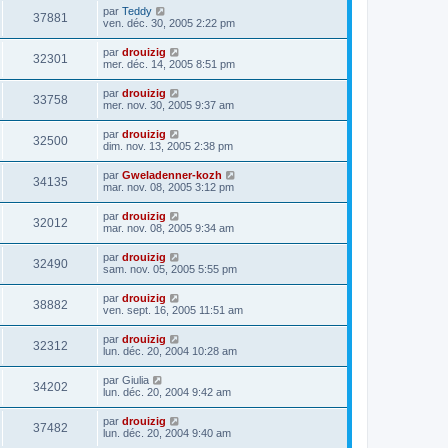
par
Teddy
37881
ven. déc. 30, 2005 2:22 pm
par
drouizig
32301
mer. déc. 14, 2005 8:51 pm
par
drouizig
33758
mer. nov. 30, 2005 9:37 am
par
drouizig
32500
dim. nov. 13, 2005 2:38 pm
par
Gweladenner-kozh
34135
mar. nov. 08, 2005 3:12 pm
par
drouizig
32012
mar. nov. 08, 2005 9:34 am
par
drouizig
32490
sam. nov. 05, 2005 5:55 pm
par
drouizig
38882
ven. sept. 16, 2005 11:51 am
par
drouizig
32312
lun. déc. 20, 2004 10:28 am
par
Giulia
34202
lun. déc. 20, 2004 9:42 am
par
drouizig
37482
lun. déc. 20, 2004 9:40 am