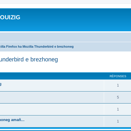
ROUIZIG
illa Firefox ha Mozilla Thunderbird e brezhoneg
hunderbird e brezhoneg
cher
cherche avancée
RÉPONSES
g
1
5
1
zhoneg amañ...
1