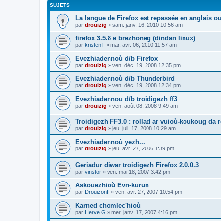
SUJETS
La langue de Firefox est repassée en anglais ou
par
drouizig
»
sam. janv. 16, 2010 10:56 am
firefox 3.5.8 e brezhoneg (dindan linux)
par
kristenT
»
mar. avr. 06, 2010 11:57 am
Evezhiadennoù d/b Firefox
par
drouizig
»
ven. déc. 19, 2008 12:35 pm
Evezhiadennoù d/b Thunderbird
par
drouizig
»
ven. déc. 19, 2008 12:34 pm
Evezhiadennou d/b troidigezh ff3
par
drouizig
»
ven. août 08, 2008 9:49 am
Troidigezh FF3.0 : rollad ar vuioù-koukoug da 
par
drouizig
»
jeu. juil. 17, 2008 10:29 am
Evezhiadennoù yezh...
par
drouizig
»
jeu. avr. 27, 2006 1:39 pm
Geriadur diwar troidigezh Firefox 2.0.0.3
par
vinstor
»
ven. mai 18, 2007 3:42 pm
Askouezhioù Evn-kurun
par
Drouizonff
»
ven. avr. 27, 2007 10:54 pm
Karned chomlec'hioù
par
Herve G
»
mer. janv. 17, 2007 4:16 pm