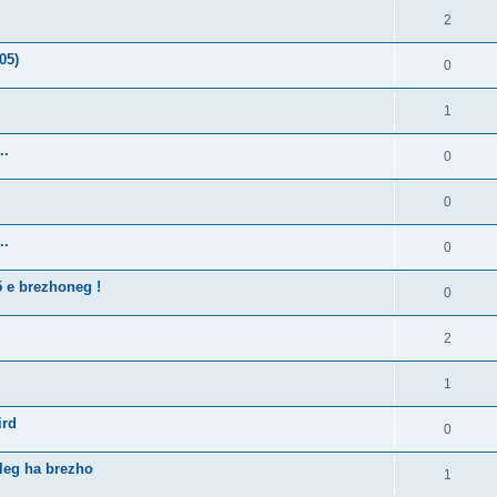
2
05)
0
1
..
0
0
..
0
5 e brezhoneg !
0
2
1
ird
0
lleg ha brezho
1