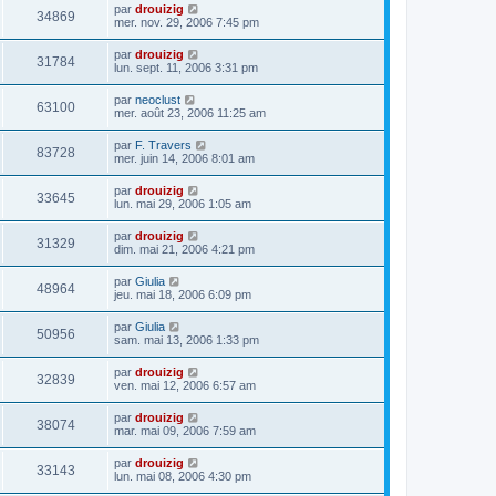
par
drouizig
34869
mer. nov. 29, 2006 7:45 pm
par
drouizig
31784
lun. sept. 11, 2006 3:31 pm
par
neoclust
63100
mer. août 23, 2006 11:25 am
par
F. Travers
83728
mer. juin 14, 2006 8:01 am
par
drouizig
33645
lun. mai 29, 2006 1:05 am
par
drouizig
31329
dim. mai 21, 2006 4:21 pm
par
Giulia
48964
jeu. mai 18, 2006 6:09 pm
par
Giulia
50956
sam. mai 13, 2006 1:33 pm
par
drouizig
32839
ven. mai 12, 2006 6:57 am
par
drouizig
38074
mar. mai 09, 2006 7:59 am
par
drouizig
33143
lun. mai 08, 2006 4:30 pm