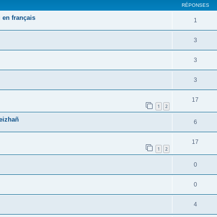
RÉPONSES
 en français
1
3
3
3
17
1
2
reizhañ
6
17
1
2
0
0
4