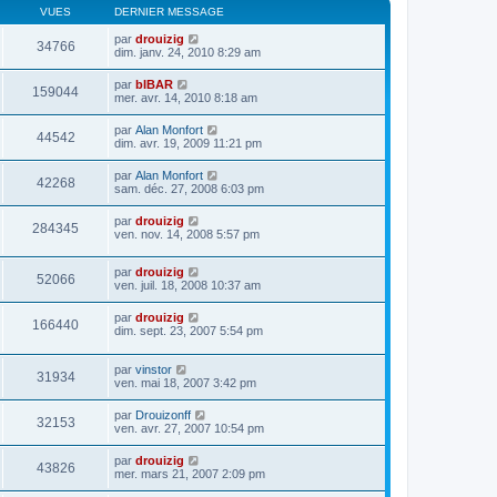
VUES
DERNIER MESSAGE
par
drouizig
34766
dim. janv. 24, 2010 8:29 am
par
bIBAR
159044
mer. avr. 14, 2010 8:18 am
par
Alan Monfort
44542
dim. avr. 19, 2009 11:21 pm
par
Alan Monfort
42268
sam. déc. 27, 2008 6:03 pm
par
drouizig
284345
ven. nov. 14, 2008 5:57 pm
par
drouizig
52066
ven. juil. 18, 2008 10:37 am
par
drouizig
166440
dim. sept. 23, 2007 5:54 pm
par
vinstor
31934
ven. mai 18, 2007 3:42 pm
par
Drouizonff
32153
ven. avr. 27, 2007 10:54 pm
par
drouizig
43826
mer. mars 21, 2007 2:09 pm