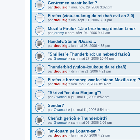
Ger-tremen mestr kollet ?
par
drouizig
»
mer. nov. 29, 2006 3:02 pm
Firefox (vioù-koukoug da reizhañ evit an 2.0)
par
drouizig
»
lun. sept. 11, 2006 3:31 pm
Mozilla Firefox 1.5 e brezhoneg dindan Linux
par
jeremy
»
sam. févr. 04, 2006 9:44 am
Handelv/Stumm/Doare/...
par
drouizig
»
lun. mai 08, 2006 4:35 pm
"Smilies"e Thunderbird: un nebeud fazioù
par
Gwenael
»
sam. mai 27, 2006 10:44 pm
Thunderbird (vuioù-koukoug da reizhañ)
par
drouizig
»
dim. mai 21, 2006 4:21 pm
Firefox e brezhoneg war lec'hienn Mozilla.org 
par
drouizig
»
ven. mai 12, 2006 8:14 am
"Skrivet *en doa Marjanig"?
par
Gwenael
»
jeu. mai 11, 2006 8:52 pm
Sender?
par
Gwenael
»
jeu. mai 11, 2006 8:54 pm
Cheñch gerioù e Thunderbird?
par
Gwenael
»
sam. mai 06, 2006 2:06 pm
Tan-louarn pe Louarn-tan ?
par
drouizig
»
lun. mai 08, 2006 4:29 pm