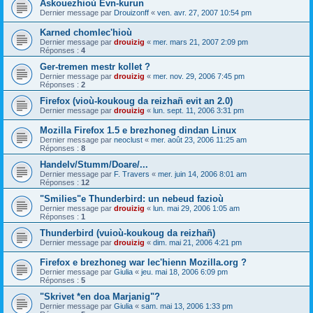
Askouezhioù Evn-kurun
Dernier message par
Drouizonff
«
ven. avr. 27, 2007 10:54 pm
Karned chomlec'hioù
Dernier message par
drouizig
«
mer. mars 21, 2007 2:09 pm
Réponses :
4
Ger-tremen mestr kollet ?
Dernier message par
drouizig
«
mer. nov. 29, 2006 7:45 pm
Réponses :
2
Firefox (vioù-koukoug da reizhañ evit an 2.0)
Dernier message par
drouizig
«
lun. sept. 11, 2006 3:31 pm
Mozilla Firefox 1.5 e brezhoneg dindan Linux
Dernier message par
neoclust
«
mer. août 23, 2006 11:25 am
Réponses :
8
Handelv/Stumm/Doare/...
Dernier message par
F. Travers
«
mer. juin 14, 2006 8:01 am
Réponses :
12
"Smilies"e Thunderbird: un nebeud fazioù
Dernier message par
drouizig
«
lun. mai 29, 2006 1:05 am
Réponses :
1
Thunderbird (vuioù-koukoug da reizhañ)
Dernier message par
drouizig
«
dim. mai 21, 2006 4:21 pm
Firefox e brezhoneg war lec'hienn Mozilla.org ?
Dernier message par
Giulia
«
jeu. mai 18, 2006 6:09 pm
Réponses :
5
"Skrivet *en doa Marjanig"?
Dernier message par
Giulia
«
sam. mai 13, 2006 1:33 pm