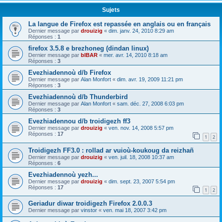
Sujets
La langue de Firefox est repassée en anglais ou en français
Dernier message par
drouizig
«
dim. janv. 24, 2010 8:29 am
Réponses :
1
firefox 3.5.8 e brezhoneg (dindan linux)
Dernier message par
bIBAR
«
mer. avr. 14, 2010 8:18 am
Réponses :
3
Evezhiadennoù d/b Firefox
Dernier message par
Alan Monfort
«
dim. avr. 19, 2009 11:21 pm
Réponses :
3
Evezhiadennoù d/b Thunderbird
Dernier message par
Alan Monfort
«
sam. déc. 27, 2008 6:03 pm
Réponses :
3
Evezhiadennou d/b troidigezh ff3
Dernier message par
drouizig
«
ven. nov. 14, 2008 5:57 pm
Réponses :
17
1
2
Troidigezh FF3.0 : rollad ar vuioù-koukoug da reizhañ
Dernier message par
drouizig
«
ven. juil. 18, 2008 10:37 am
Réponses :
6
Evezhiadennoù yezh...
Dernier message par
drouizig
«
dim. sept. 23, 2007 5:54 pm
Réponses :
17
1
2
Geriadur diwar troidigezh Firefox 2.0.0.3
Dernier message par
vinstor
«
ven. mai 18, 2007 3:42 pm