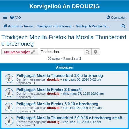
Korvigelloù An DROUIZIG
FAQ
Connexion
R
Accueil du forum
Troidigezh e brezhoneg
Troidigezh Mozilla Firefox ha Mozilla Thunderbird e brezhoneg
e
Troidigezh Mozilla Firefox ha Mozilla Thunderbird
c
e brezhoneg
h
Rechercher
Recherche avanc
Nouveau sujet
e
33 sujets • Page
1
sur
1
r
Annonces
c
h
Pellgargañ Mozilla Thunderbird 3.0 e brezhoneg
Dernier message par
drouizig
«
sam. avr. 03, 2010 6:02 pm
e
Réponses :
1
r
Pellgargañ Mozilla Firefox 3.6 amañ!
Dernier message par
drouizig
«
dim. mars 07, 2010 10:00 am
Réponses :
5
Pellgargañ Mozilla Firefox 3.0.10 e brezhoneg
Dernier message par
drouizig
«
ven. mai 08, 2009 10:44 am
Réponses :
1
Pellgargañ Mozilla Thunderbird 2.0.0.18 e brezhoneg amañ...
Dernier message par
drouizig
«
ven. déc. 19, 2008 1:17 pm
Réponses :
1