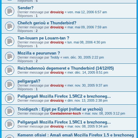
Réponses :
5
Sender?
Dernier message par
drouizig
«
ven. mai 12, 2006 6:57 am
Réponses :
1
Cheñch gerioù e Thunderbird?
Dernier message par
drouizig
«
mar. mai 09, 2006 7:59 am
Réponses :
2
Tan-louarn pe Louarn-tan ?
Dernier message par
drouizig
«
lun. mai 08, 2006 4:30 pm
Réponses :
1
Mozilla e peurunvan ?
Dernier message par
Teddy
«
ven. déc. 30, 2005 2:22 pm
Réponses :
2
Reizhadennoù degemeret e Thunderbird (14/12/05)
Dernier message par
drouizig
«
mer. déc. 14, 2005 8:51 pm
pellgargañ?
Dernier message par
drouizig
«
mer. nov. 30, 2005 9:37 am
Réponses :
1
Pellgargañ Mozilla Firefox 1.5RC2 e brezhoneg...
Dernier message par
drouizig
«
dim. nov. 13, 2005 2:38 pm
Troidigezh : Ejipt pe Egipt (rollad ar yezhoù)
Dernier message par
Gweladenner-kozh
«
mar. nov. 08, 2005 3:12 pm
Pellgargañ Mozilla Firefox 1.5RC1 e brezhoneg...
Dernier message par
drouizig
«
mar. nov. 08, 2005 9:34 am
Kemenn ofisiel : Amañ emañ Mozilla Firefox 1.5 e brezhoneg