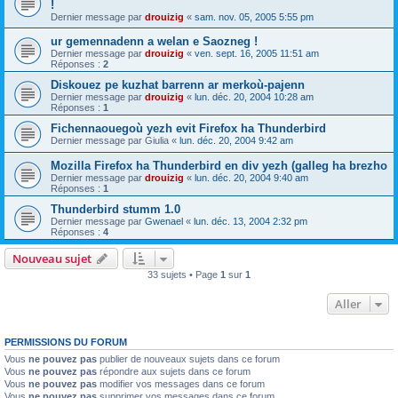
!
Dernier message par
drouizig
«
sam. nov. 05, 2005 5:55 pm
ur gemennadenn a welan e Saozneg !
Dernier message par
drouizig
«
ven. sept. 16, 2005 11:51 am
Réponses :
2
Diskouez pe kuzhat barrenn ar merkoù-pajenn
Dernier message par
drouizig
«
lun. déc. 20, 2004 10:28 am
Réponses :
1
Fichennaouegoù yezh evit Firefox ha Thunderbird
Dernier message par
Giulia
«
lun. déc. 20, 2004 9:42 am
Mozilla Firefox ha Thunderbird en div yezh (galleg ha brezho
Dernier message par
drouizig
«
lun. déc. 20, 2004 9:40 am
Réponses :
1
Thunderbird stumm 1.0
Dernier message par
Gwenael
«
lun. déc. 13, 2004 2:32 pm
Réponses :
4
Nouveau sujet
33 sujets • Page
1
sur
1
Aller
PERMISSIONS DU FORUM
Vous
ne pouvez pas
publier de nouveaux sujets dans ce forum
Vous
ne pouvez pas
répondre aux sujets dans ce forum
Vous
ne pouvez pas
modifier vos messages dans ce forum
Vous
ne pouvez pas
supprimer vos messages dans ce forum