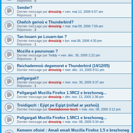
Réponses :
5
Sender?
Dernier message par
drouizig
«
ven. mai 12, 2006 6:57 am
Réponses :
1
Cheñch gerioù e Thunderbird?
Dernier message par
drouizig
«
mar. mai 09, 2006 7:59 am
Réponses :
2
Tan-louarn pe Louarn-tan ?
Dernier message par
drouizig
«
lun. mai 08, 2006 4:30 pm
Réponses :
1
Mozilla e peurunvan ?
Dernier message par
Teddy
«
ven. déc. 30, 2005 2:22 pm
Réponses :
2
Reizhadennoù degemeret e Thunderbird (14/12/05)
Dernier message par
drouizig
«
mer. déc. 14, 2005 8:51 pm
pellgargañ?
Dernier message par
drouizig
«
mer. nov. 30, 2005 9:37 am
Réponses :
1
Pellgargañ Mozilla Firefox 1.5RC2 e brezhoneg...
Dernier message par
drouizig
«
dim. nov. 13, 2005 2:38 pm
Troidigezh : Ejipt pe Egipt (rollad ar yezhoù)
Dernier message par
Gweladenner-kozh
«
mar. nov. 08, 2005 3:12 pm
Pellgargañ Mozilla Firefox 1.5RC1 e brezhoneg...
Dernier message par
drouizig
«
mar. nov. 08, 2005 9:34 am
Kemenn ofisiel : Amañ emañ Mozilla Firefox 1.5 e brezhoneg