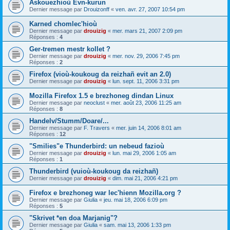
Askouezhioù Evn-kurun
Dernier message par
Drouizonff
«
ven. avr. 27, 2007 10:54 pm
Karned chomlec'hioù
Dernier message par
drouizig
«
mer. mars 21, 2007 2:09 pm
Réponses :
4
Ger-tremen mestr kollet ?
Dernier message par
drouizig
«
mer. nov. 29, 2006 7:45 pm
Réponses :
2
Firefox (vioù-koukoug da reizhañ evit an 2.0)
Dernier message par
drouizig
«
lun. sept. 11, 2006 3:31 pm
Mozilla Firefox 1.5 e brezhoneg dindan Linux
Dernier message par
neoclust
«
mer. août 23, 2006 11:25 am
Réponses :
8
Handelv/Stumm/Doare/...
Dernier message par
F. Travers
«
mer. juin 14, 2006 8:01 am
Réponses :
12
"Smilies"e Thunderbird: un nebeud fazioù
Dernier message par
drouizig
«
lun. mai 29, 2006 1:05 am
Réponses :
1
Thunderbird (vuioù-koukoug da reizhañ)
Dernier message par
drouizig
«
dim. mai 21, 2006 4:21 pm
Firefox e brezhoneg war lec'hienn Mozilla.org ?
Dernier message par
Giulia
«
jeu. mai 18, 2006 6:09 pm
Réponses :
5
"Skrivet *en doa Marjanig"?
Dernier message par
Giulia
«
sam. mai 13, 2006 1:33 pm