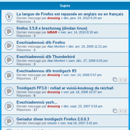
Sujets
La langue de Firefox est repassée en anglais ou en français
Dernier message par
drouizig
«
dim. janv. 24, 2010 8:29 am
Réponses :
1
firefox 3.5.8 e brezhoneg (dindan linux)
Dernier message par
bIBAR
«
mer. avr. 14, 2010 8:18 am
Réponses :
3
Evezhiadennoù d/b Firefox
Dernier message par
Alan Monfort
«
dim. avr. 19, 2009 11:21 pm
Réponses :
3
Evezhiadennoù d/b Thunderbird
Dernier message par
Alan Monfort
«
sam. déc. 27, 2008 6:03 pm
Réponses :
3
Evezhiadennou d/b troidigezh ff3
Dernier message par
drouizig
«
ven. nov. 14, 2008 5:57 pm
Réponses :
17
1
2
Troidigezh FF3.0 : rollad ar vuioù-koukoug da reizhañ
Dernier message par
drouizig
«
ven. juil. 18, 2008 10:37 am
Réponses :
6
Evezhiadennoù yezh...
Dernier message par
drouizig
«
dim. sept. 23, 2007 5:54 pm
Réponses :
17
1
2
Geriadur diwar troidigezh Firefox 2.0.0.3
Dernier message par
vinstor
«
ven. mai 18, 2007 3:42 pm