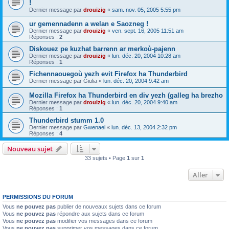
!
Dernier message par
drouizig
«
sam. nov. 05, 2005 5:55 pm
ur gemennadenn a welan e Saozneg !
Dernier message par
drouizig
«
ven. sept. 16, 2005 11:51 am
Réponses :
2
Diskouez pe kuzhat barrenn ar merkoù-pajenn
Dernier message par
drouizig
«
lun. déc. 20, 2004 10:28 am
Réponses :
1
Fichennaouegoù yezh evit Firefox ha Thunderbird
Dernier message par
Giulia
«
lun. déc. 20, 2004 9:42 am
Mozilla Firefox ha Thunderbird en div yezh (galleg ha brezho
Dernier message par
drouizig
«
lun. déc. 20, 2004 9:40 am
Réponses :
1
Thunderbird stumm 1.0
Dernier message par
Gwenael
«
lun. déc. 13, 2004 2:32 pm
Réponses :
4
Nouveau sujet
33 sujets • Page
1
sur
1
Aller
PERMISSIONS DU FORUM
Vous
ne pouvez pas
publier de nouveaux sujets dans ce forum
Vous
ne pouvez pas
répondre aux sujets dans ce forum
Vous
ne pouvez pas
modifier vos messages dans ce forum
Vous
ne pouvez pas
supprimer vos messages dans ce forum