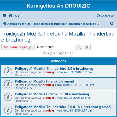
Korvigelloù An DROUIZIG
FAQ
Connexion
R
Accueil du forum
Troidigezh e brezhoneg
Troidigezh Mozilla Firefox ha Mozilla Thunderbird e brezhoneg
e
Troidigezh Mozilla Firefox ha Mozilla Thunderbird
c
e brezhoneg
h
Rechercher
Recherche avanc
Nouveau sujet
e
33 sujets • Page
1
sur
1
r
Annonces
c
h
Pellgargañ Mozilla Thunderbird 3.0 e brezhoneg
Dernier message par
drouizig
«
sam. avr. 03, 2010 6:02 pm
e
Réponses :
1
r
Pellgargañ Mozilla Firefox 3.6 amañ!
Dernier message par
drouizig
«
dim. mars 07, 2010 10:00 am
Réponses :
5
Pellgargañ Mozilla Firefox 3.0.10 e brezhoneg
Dernier message par
drouizig
«
ven. mai 08, 2009 10:44 am
Réponses :
1
Pellgargañ Mozilla Thunderbird 2.0.0.18 e brezhoneg amañ...
Dernier message par
drouizig
«
ven. déc. 19, 2008 1:17 pm
Réponses :
1