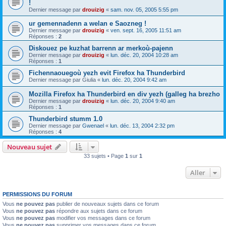
!
Dernier message par
drouizig
«
sam. nov. 05, 2005 5:55 pm
ur gemennadenn a welan e Saozneg !
Dernier message par
drouizig
«
ven. sept. 16, 2005 11:51 am
Réponses :
2
Diskouez pe kuzhat barrenn ar merkoù-pajenn
Dernier message par
drouizig
«
lun. déc. 20, 2004 10:28 am
Réponses :
1
Fichennaouegoù yezh evit Firefox ha Thunderbird
Dernier message par
Giulia
«
lun. déc. 20, 2004 9:42 am
Mozilla Firefox ha Thunderbird en div yezh (galleg ha brezho
Dernier message par
drouizig
«
lun. déc. 20, 2004 9:40 am
Réponses :
1
Thunderbird stumm 1.0
Dernier message par
Gwenael
«
lun. déc. 13, 2004 2:32 pm
Réponses :
4
Nouveau sujet
33 sujets • Page
1
sur
1
Aller
PERMISSIONS DU FORUM
Vous
ne pouvez pas
publier de nouveaux sujets dans ce forum
Vous
ne pouvez pas
répondre aux sujets dans ce forum
Vous
ne pouvez pas
modifier vos messages dans ce forum
Vous
ne pouvez pas
supprimer vos messages dans ce forum