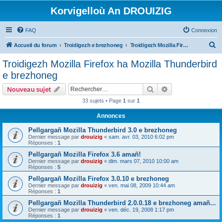
Korvigelloù An DROUIZIG
FAQ
Connexion
R
Accueil du forum
Troidigezh e brezhoneg
Troidigezh Mozilla Firefox ha Mozilla Thunderbird e brezhoneg
e
Troidigezh Mozilla Firefox ha Mozilla Thunderbird
c
e brezhoneg
h
Rechercher
Recherche avanc
Nouveau sujet
e
33 sujets • Page
1
sur
1
r
Annonces
c
h
Pellgargañ Mozilla Thunderbird 3.0 e brezhoneg
Dernier message par
drouizig
«
sam. avr. 03, 2010 6:02 pm
e
Réponses :
1
r
Pellgargañ Mozilla Firefox 3.6 amañ!
Dernier message par
drouizig
«
dim. mars 07, 2010 10:00 am
Réponses :
5
Pellgargañ Mozilla Firefox 3.0.10 e brezhoneg
Dernier message par
drouizig
«
ven. mai 08, 2009 10:44 am
Réponses :
1
Pellgargañ Mozilla Thunderbird 2.0.0.18 e brezhoneg amañ...
Dernier message par
drouizig
«
ven. déc. 19, 2008 1:17 pm
Réponses :
1