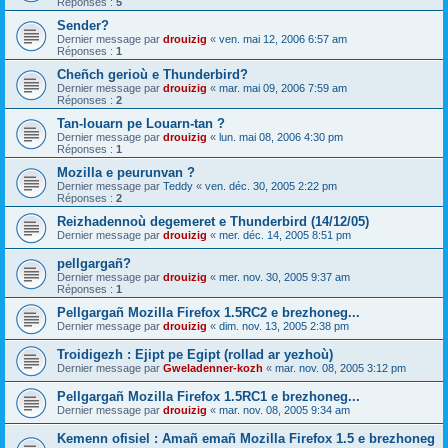
Réponses :
5
Sender?
Dernier message par
drouizig
«
ven. mai 12, 2006 6:57 am
Réponses :
1
Cheñch gerioù e Thunderbird?
Dernier message par
drouizig
«
mar. mai 09, 2006 7:59 am
Réponses :
2
Tan-louarn pe Louarn-tan ?
Dernier message par
drouizig
«
lun. mai 08, 2006 4:30 pm
Réponses :
1
Mozilla e peurunvan ?
Dernier message par
Teddy
«
ven. déc. 30, 2005 2:22 pm
Réponses :
2
Reizhadennoù degemeret e Thunderbird (14/12/05)
Dernier message par
drouizig
«
mer. déc. 14, 2005 8:51 pm
pellgargañ?
Dernier message par
drouizig
«
mer. nov. 30, 2005 9:37 am
Réponses :
1
Pellgargañ Mozilla Firefox 1.5RC2 e brezhoneg...
Dernier message par
drouizig
«
dim. nov. 13, 2005 2:38 pm
Troidigezh : Ejipt pe Egipt (rollad ar yezhoù)
Dernier message par
Gweladenner-kozh
«
mar. nov. 08, 2005 3:12 pm
Pellgargañ Mozilla Firefox 1.5RC1 e brezhoneg...
Dernier message par
drouizig
«
mar. nov. 08, 2005 9:34 am
Kemenn ofisiel : Amañ emañ Mozilla Firefox 1.5 e brezhoneg