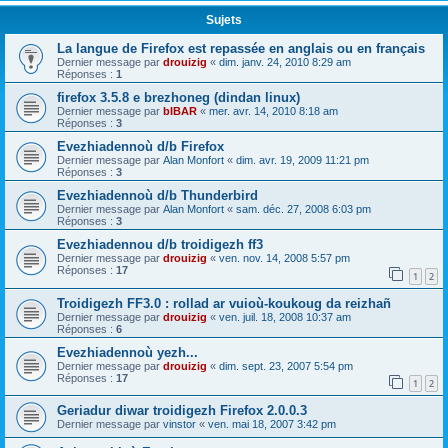
Sujets
La langue de Firefox est repassée en anglais ou en français
Dernier message par
drouizig
«
dim. janv. 24, 2010 8:29 am
Réponses :
1
firefox 3.5.8 e brezhoneg (dindan linux)
Dernier message par
bIBAR
«
mer. avr. 14, 2010 8:18 am
Réponses :
3
Evezhiadennoù d/b Firefox
Dernier message par
Alan Monfort
«
dim. avr. 19, 2009 11:21 pm
Réponses :
3
Evezhiadennoù d/b Thunderbird
Dernier message par
Alan Monfort
«
sam. déc. 27, 2008 6:03 pm
Réponses :
3
Evezhiadennou d/b troidigezh ff3
Dernier message par
drouizig
«
ven. nov. 14, 2008 5:57 pm
Réponses :
17
1
2
Troidigezh FF3.0 : rollad ar vuioù-koukoug da reizhañ
Dernier message par
drouizig
«
ven. juil. 18, 2008 10:37 am
Réponses :
6
Evezhiadennoù yezh...
Dernier message par
drouizig
«
dim. sept. 23, 2007 5:54 pm
Réponses :
17
1
2
Geriadur diwar troidigezh Firefox 2.0.0.3
Dernier message par
vinstor
«
ven. mai 18, 2007 3:42 pm