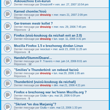
Askouezhioù Evn-kurun
Dernier message par
Drouizonff
«
ven. avr. 27, 2007 10:54 pm
Karned chomlec'hioù
Dernier message par
drouizig
«
mer. mars 21, 2007 2:09 pm
Réponses :
4
Ger-tremen mestr kollet ?
Dernier message par
drouizig
«
mer. nov. 29, 2006 7:45 pm
Réponses :
2
Firefox (vioù-koukoug da reizhañ evit an 2.0)
Dernier message par
drouizig
«
lun. sept. 11, 2006 3:31 pm
Mozilla Firefox 1.5 e brezhoneg dindan Linux
Dernier message par
neoclust
«
mer. août 23, 2006 11:25 am
Réponses :
8
Handelv/Stumm/Doare/...
Dernier message par
F. Travers
«
mer. juin 14, 2006 8:01 am
Réponses :
12
"Smilies"e Thunderbird: un nebeud fazioù
Dernier message par
drouizig
«
lun. mai 29, 2006 1:05 am
Réponses :
1
Thunderbird (vuioù-koukoug da reizhañ)
Dernier message par
drouizig
«
dim. mai 21, 2006 4:21 pm
Firefox e brezhoneg war lec'hienn Mozilla.org ?
Dernier message par
Giulia
«
jeu. mai 18, 2006 6:09 pm
Réponses :
5
"Skrivet *en doa Marjanig"?
Dernier message par
Giulia
«
sam. mai 13, 2006 1:33 pm