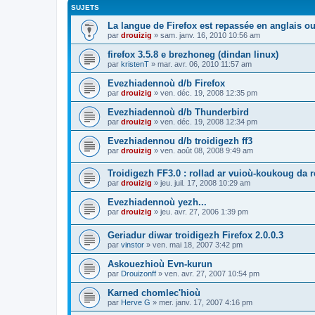
SUJETS
La langue de Firefox est repassée en anglais ou
par
drouizig
»
sam. janv. 16, 2010 10:56 am
firefox 3.5.8 e brezhoneg (dindan linux)
par
kristenT
»
mar. avr. 06, 2010 11:57 am
Evezhiadennoù d/b Firefox
par
drouizig
»
ven. déc. 19, 2008 12:35 pm
Evezhiadennoù d/b Thunderbird
par
drouizig
»
ven. déc. 19, 2008 12:34 pm
Evezhiadennou d/b troidigezh ff3
par
drouizig
»
ven. août 08, 2008 9:49 am
Troidigezh FF3.0 : rollad ar vuioù-koukoug da 
par
drouizig
»
jeu. juil. 17, 2008 10:29 am
Evezhiadennoù yezh...
par
drouizig
»
jeu. avr. 27, 2006 1:39 pm
Geriadur diwar troidigezh Firefox 2.0.0.3
par
vinstor
»
ven. mai 18, 2007 3:42 pm
Askouezhioù Evn-kurun
par
Drouizonff
»
ven. avr. 27, 2007 10:54 pm
Karned chomlec'hioù
par
Herve G
»
mer. janv. 17, 2007 4:16 pm