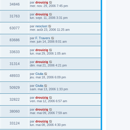
par
drouizig
34846
mer. nov. 29, 2006 7:45 pm
par
drouizig
31763
lun. sept. 11, 2006 3:31 pm
par
neoclust
63077
mer. août 23, 2006 11:25 am
par
F. Travers
83686
mer. juin 14, 2006 8:01 am
par
drouizig
33633
lun. mai 29, 2006 1:05 am
par
drouizig
31314
dim. mai 21, 2006 4:21 pm
par
Giulia
48933
jeu. mai 18, 2006 6:09 pm
par
Giulia
50929
sam. mai 13, 2006 1:33 pm
par
drouizig
32822
ven. mai 12, 2006 6:57 am
par
drouizig
38060
mar. mai 09, 2006 7:59 am
par
drouizig
33124
lun. mai 08, 2006 4:30 pm