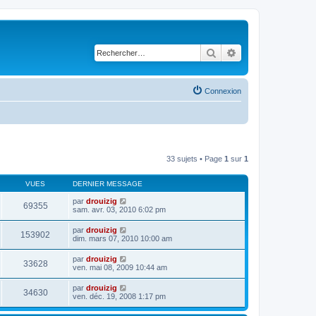
Rechercher
Recherche avancé
Connexion
33 sujets • Page
1
sur
1
VUES
DERNIER MESSAGE
par
drouizig
69355
sam. avr. 03, 2010 6:02 pm
par
drouizig
153902
dim. mars 07, 2010 10:00 am
par
drouizig
33628
ven. mai 08, 2009 10:44 am
par
drouizig
34630
ven. déc. 19, 2008 1:17 pm