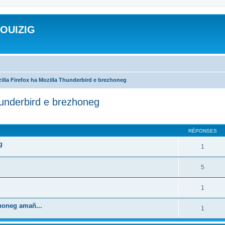
ROUIZIG
illa Firefox ha Mozilla Thunderbird e brezhoneg
hunderbird e brezhoneg
cher
cherche avancée
RÉPONSES
g
1
5
1
zhoneg amañ...
1