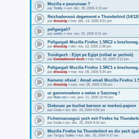
Mozilla e peurunvan ?
par
Teddy
»
ven. déc. 30, 2005 4:13 am
Reizhadennoù degemeret e Thunderbird (14/12/
par
drouizig
»
mer. déc. 14, 2005 8:51 pm
pellgargañ?
par
cedric
»
mer. nov. 30, 2005 9:31 am
Pellgargañ Mozilla Firefox 1.5RC2 e brezhoneg.
par
drouizig
»
dim. nov. 13, 2005 2:38 pm
Troidigezh : Ejipt pe Egipt (rollad ar yezhoù)
par
Gweladenner-kozh
»
mar. nov. 08, 2005 3:12 pm
Pellgargañ Mozilla Firefox 1.5RC1 e brezhoneg.
par
drouizig
»
mar. nov. 08, 2005 9:34 am
Kemenn ofisiel : Amañ emañ Mozilla Firefox 1.
par
drouizig
»
sam. nov. 05, 2005 5:55 pm
ur gemennadenn a welan e Saozneg !
par
Malo-net
»
ven. janv. 21, 2005 10:43 pm
Diskouez pe kuzhat barrenn ar merkoù-pajenn
par
Giulia
»
lun. déc. 20, 2004 9:56 am
Fichennaouegoù yezh evit Firefox ha Thunderb
par
Giulia
»
lun. déc. 20, 2004 9:42 am
Mozilla Firefox ha Thunderbird en div yezh (ga
par
Tanguy Solliec
»
lun. déc. 20, 2004 9:37 am