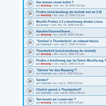
Ger-tremen mestr kollet ?
par
drouizig
»
mer. nov. 29, 2006 3:02 pm
Firefox (vioù-koukoug da reizhañ evit an 2.0)
par
drouizig
»
lun. sept. 11, 2006 3:31 pm
Mozilla Firefox 1.5 e brezhoneg dindan Linux
par
jeremy
»
sam. févr. 04, 2006 9:44 am
Handelv/Stumm/Doare/...
par
drouizig
»
lun. mai 08, 2006 4:35 pm
"Smilies"e Thunderbird: un nebeud fazioù
par
Gwenael
»
sam. mai 27, 2006 10:44 pm
Thunderbird (vuioù-koukoug da reizhañ)
par
drouizig
»
dim. mai 21, 2006 4:21 pm
Firefox e brezhoneg war lec'hienn Mozilla.org 
par
drouizig
»
ven. mai 12, 2006 8:14 am
"Skrivet *en doa Marjanig"?
par
Gwenael
»
jeu. mai 11, 2006 8:52 pm
Sender?
par
Gwenael
»
jeu. mai 11, 2006 8:54 pm
Cheñch gerioù e Thunderbird?
par
Gwenael
»
sam. mai 06, 2006 2:06 pm
Tan-louarn pe Louarn-tan ?
par
drouizig
»
lun. mai 08, 2006 4:29 pm