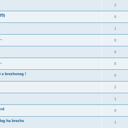
2
05)
0
1
..
0
0
..
0
5 e brezhoneg !
0
2
1
ird
0
lleg ha brezho
1