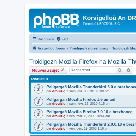
Korvigelloù An D
Foromoù KERZROUIZIG
Raccourcis
FAQ
Accueil du forum
Troidigezh e brezhoneg
Troidigezh Moz
Troidigezh Mozilla Firefox ha Mozilla T
Recher
Re
Nouveau sujet
ANNONCES
Pellgargañ Mozilla Thunderbird 3.0 e brezhone
par
drouizig
»
sam. avr. 03, 2010 6:00 pm
Pellgargañ Mozilla Firefox 3.6 amañ!
par
drouizig
»
sam. févr. 13, 2010 4:15 pm
Pellgargañ Mozilla Firefox 3.0.10 e brezhoneg
par
drouizig
»
ven. mai 08, 2009 10:44 am
Pellgargañ Mozilla Thunderbird 2.0.0.18 e bre
par
drouizig
»
ven. déc. 19, 2008 1:16 pm