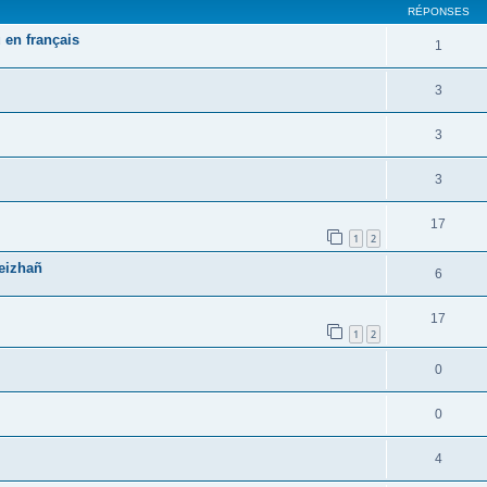
RÉPONSES
 en français
1
3
3
3
17
1
2
reizhañ
6
17
1
2
0
0
4