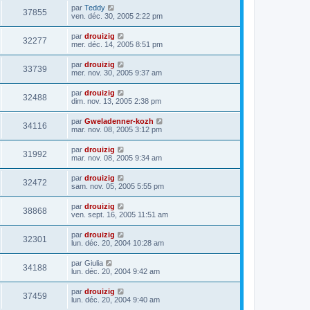
par
Teddy
37855
ven. déc. 30, 2005 2:22 pm
par
drouizig
32277
mer. déc. 14, 2005 8:51 pm
par
drouizig
33739
mer. nov. 30, 2005 9:37 am
par
drouizig
32488
dim. nov. 13, 2005 2:38 pm
par
Gweladenner-kozh
34116
mar. nov. 08, 2005 3:12 pm
par
drouizig
31992
mar. nov. 08, 2005 9:34 am
par
drouizig
32472
sam. nov. 05, 2005 5:55 pm
par
drouizig
38868
ven. sept. 16, 2005 11:51 am
par
drouizig
32301
lun. déc. 20, 2004 10:28 am
par
Giulia
34188
lun. déc. 20, 2004 9:42 am
par
drouizig
37459
lun. déc. 20, 2004 9:40 am