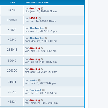
VUES
DERNIER MESSAGE
par
drouizig
34739
dim. janv. 24, 2010 8:29 am
par
bIBAR
158975
mer. avr. 14, 2010 8:18 am
par
Alan Monfort
44523
dim. avr. 19, 2009 11:21 pm
par
Alan Monfort
42249
sam. déc. 27, 2008 6:03 pm
par
drouizig
284044
ven. nov. 14, 2008 5:57 pm
par
drouizig
52042
ven. juil. 18, 2008 10:37 am
par
drouizig
166390
dim. sept. 23, 2007 5:54 pm
par
vinstor
31911
ven. mai 18, 2007 3:42 pm
par
Drouizonff
32144
ven. avr. 27, 2007 10:54 pm
par
drouizig
43814
mer. mars 21, 2007 2:09 pm