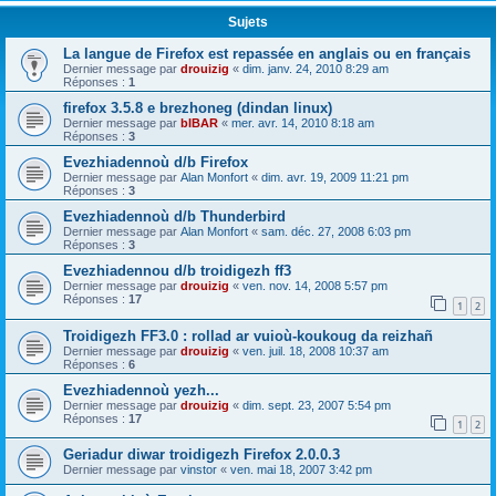
Sujets
La langue de Firefox est repassée en anglais ou en français
Dernier message par
drouizig
«
dim. janv. 24, 2010 8:29 am
Réponses :
1
firefox 3.5.8 e brezhoneg (dindan linux)
Dernier message par
bIBAR
«
mer. avr. 14, 2010 8:18 am
Réponses :
3
Evezhiadennoù d/b Firefox
Dernier message par
Alan Monfort
«
dim. avr. 19, 2009 11:21 pm
Réponses :
3
Evezhiadennoù d/b Thunderbird
Dernier message par
Alan Monfort
«
sam. déc. 27, 2008 6:03 pm
Réponses :
3
Evezhiadennou d/b troidigezh ff3
Dernier message par
drouizig
«
ven. nov. 14, 2008 5:57 pm
Réponses :
17
1
2
Troidigezh FF3.0 : rollad ar vuioù-koukoug da reizhañ
Dernier message par
drouizig
«
ven. juil. 18, 2008 10:37 am
Réponses :
6
Evezhiadennoù yezh...
Dernier message par
drouizig
«
dim. sept. 23, 2007 5:54 pm
Réponses :
17
1
2
Geriadur diwar troidigezh Firefox 2.0.0.3
Dernier message par
vinstor
«
ven. mai 18, 2007 3:42 pm