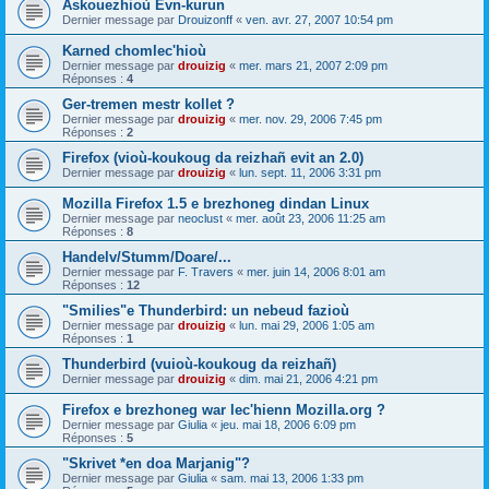
Askouezhioù Evn-kurun
Dernier message par
Drouizonff
«
ven. avr. 27, 2007 10:54 pm
Karned chomlec'hioù
Dernier message par
drouizig
«
mer. mars 21, 2007 2:09 pm
Réponses :
4
Ger-tremen mestr kollet ?
Dernier message par
drouizig
«
mer. nov. 29, 2006 7:45 pm
Réponses :
2
Firefox (vioù-koukoug da reizhañ evit an 2.0)
Dernier message par
drouizig
«
lun. sept. 11, 2006 3:31 pm
Mozilla Firefox 1.5 e brezhoneg dindan Linux
Dernier message par
neoclust
«
mer. août 23, 2006 11:25 am
Réponses :
8
Handelv/Stumm/Doare/...
Dernier message par
F. Travers
«
mer. juin 14, 2006 8:01 am
Réponses :
12
"Smilies"e Thunderbird: un nebeud fazioù
Dernier message par
drouizig
«
lun. mai 29, 2006 1:05 am
Réponses :
1
Thunderbird (vuioù-koukoug da reizhañ)
Dernier message par
drouizig
«
dim. mai 21, 2006 4:21 pm
Firefox e brezhoneg war lec'hienn Mozilla.org ?
Dernier message par
Giulia
«
jeu. mai 18, 2006 6:09 pm
Réponses :
5
"Skrivet *en doa Marjanig"?
Dernier message par
Giulia
«
sam. mai 13, 2006 1:33 pm