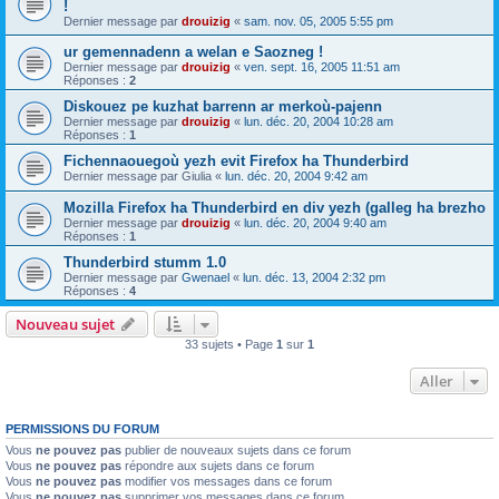
!
Dernier message par
drouizig
«
sam. nov. 05, 2005 5:55 pm
ur gemennadenn a welan e Saozneg !
Dernier message par
drouizig
«
ven. sept. 16, 2005 11:51 am
Réponses :
2
Diskouez pe kuzhat barrenn ar merkoù-pajenn
Dernier message par
drouizig
«
lun. déc. 20, 2004 10:28 am
Réponses :
1
Fichennaouegoù yezh evit Firefox ha Thunderbird
Dernier message par
Giulia
«
lun. déc. 20, 2004 9:42 am
Mozilla Firefox ha Thunderbird en div yezh (galleg ha brezho
Dernier message par
drouizig
«
lun. déc. 20, 2004 9:40 am
Réponses :
1
Thunderbird stumm 1.0
Dernier message par
Gwenael
«
lun. déc. 13, 2004 2:32 pm
Réponses :
4
Nouveau sujet
33 sujets • Page
1
sur
1
Aller
PERMISSIONS DU FORUM
Vous
ne pouvez pas
publier de nouveaux sujets dans ce forum
Vous
ne pouvez pas
répondre aux sujets dans ce forum
Vous
ne pouvez pas
modifier vos messages dans ce forum
Vous
ne pouvez pas
supprimer vos messages dans ce forum