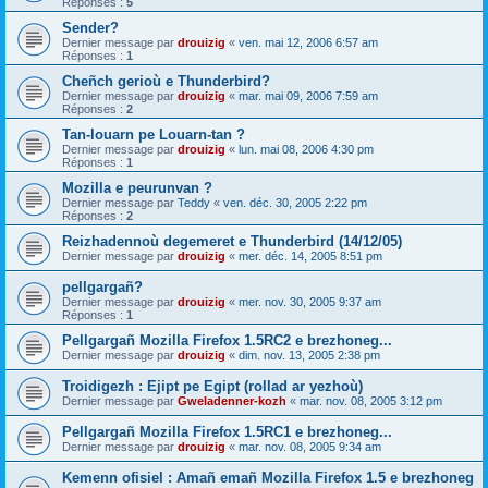
Réponses :
5
Sender?
Dernier message par
drouizig
«
ven. mai 12, 2006 6:57 am
Réponses :
1
Cheñch gerioù e Thunderbird?
Dernier message par
drouizig
«
mar. mai 09, 2006 7:59 am
Réponses :
2
Tan-louarn pe Louarn-tan ?
Dernier message par
drouizig
«
lun. mai 08, 2006 4:30 pm
Réponses :
1
Mozilla e peurunvan ?
Dernier message par
Teddy
«
ven. déc. 30, 2005 2:22 pm
Réponses :
2
Reizhadennoù degemeret e Thunderbird (14/12/05)
Dernier message par
drouizig
«
mer. déc. 14, 2005 8:51 pm
pellgargañ?
Dernier message par
drouizig
«
mer. nov. 30, 2005 9:37 am
Réponses :
1
Pellgargañ Mozilla Firefox 1.5RC2 e brezhoneg...
Dernier message par
drouizig
«
dim. nov. 13, 2005 2:38 pm
Troidigezh : Ejipt pe Egipt (rollad ar yezhoù)
Dernier message par
Gweladenner-kozh
«
mar. nov. 08, 2005 3:12 pm
Pellgargañ Mozilla Firefox 1.5RC1 e brezhoneg...
Dernier message par
drouizig
«
mar. nov. 08, 2005 9:34 am
Kemenn ofisiel : Amañ emañ Mozilla Firefox 1.5 e brezhoneg