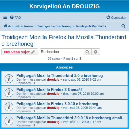
Korvigelloù An DROUIZIG
FAQ
Connexion
R
Accueil du forum
Troidigezh e brezhoneg
Troidigezh Mozilla Firefox ha Mozilla Thunderbird e brezhoneg
e
Troidigezh Mozilla Firefox ha Mozilla Thunderbird
c
e brezhoneg
h
Rechercher
Recherche avanc
Nouveau sujet
e
33 sujets • Page
1
sur
1
r
Annonces
c
h
Pellgargañ Mozilla Thunderbird 3.0 e brezhoneg
Dernier message par
drouizig
«
sam. avr. 03, 2010 6:02 pm
e
Réponses :
1
r
Pellgargañ Mozilla Firefox 3.6 amañ!
Dernier message par
drouizig
«
dim. mars 07, 2010 10:00 am
Réponses :
5
Pellgargañ Mozilla Firefox 3.0.10 e brezhoneg
Dernier message par
drouizig
«
ven. mai 08, 2009 10:44 am
Réponses :
1
Pellgargañ Mozilla Thunderbird 2.0.0.18 e brezhoneg amañ...
Dernier message par
drouizig
«
ven. déc. 19, 2008 1:17 pm
Réponses :
1