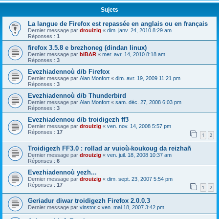
Sujets
La langue de Firefox est repassée en anglais ou en français
Dernier message par
drouizig
«
dim. janv. 24, 2010 8:29 am
Réponses :
1
firefox 3.5.8 e brezhoneg (dindan linux)
Dernier message par
bIBAR
«
mer. avr. 14, 2010 8:18 am
Réponses :
3
Evezhiadennoù d/b Firefox
Dernier message par
Alan Monfort
«
dim. avr. 19, 2009 11:21 pm
Réponses :
3
Evezhiadennoù d/b Thunderbird
Dernier message par
Alan Monfort
«
sam. déc. 27, 2008 6:03 pm
Réponses :
3
Evezhiadennou d/b troidigezh ff3
Dernier message par
drouizig
«
ven. nov. 14, 2008 5:57 pm
Réponses :
17
1
2
Troidigezh FF3.0 : rollad ar vuioù-koukoug da reizhañ
Dernier message par
drouizig
«
ven. juil. 18, 2008 10:37 am
Réponses :
6
Evezhiadennoù yezh...
Dernier message par
drouizig
«
dim. sept. 23, 2007 5:54 pm
Réponses :
17
1
2
Geriadur diwar troidigezh Firefox 2.0.0.3
Dernier message par
vinstor
«
ven. mai 18, 2007 3:42 pm