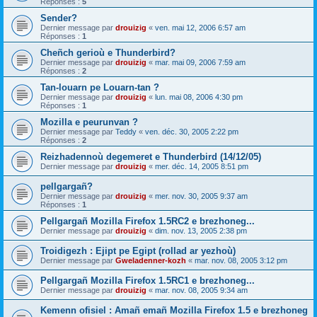
Réponses :
5
Sender?
Dernier message par
drouizig
«
ven. mai 12, 2006 6:57 am
Réponses :
1
Cheñch gerioù e Thunderbird?
Dernier message par
drouizig
«
mar. mai 09, 2006 7:59 am
Réponses :
2
Tan-louarn pe Louarn-tan ?
Dernier message par
drouizig
«
lun. mai 08, 2006 4:30 pm
Réponses :
1
Mozilla e peurunvan ?
Dernier message par
Teddy
«
ven. déc. 30, 2005 2:22 pm
Réponses :
2
Reizhadennoù degemeret e Thunderbird (14/12/05)
Dernier message par
drouizig
«
mer. déc. 14, 2005 8:51 pm
pellgargañ?
Dernier message par
drouizig
«
mer. nov. 30, 2005 9:37 am
Réponses :
1
Pellgargañ Mozilla Firefox 1.5RC2 e brezhoneg...
Dernier message par
drouizig
«
dim. nov. 13, 2005 2:38 pm
Troidigezh : Ejipt pe Egipt (rollad ar yezhoù)
Dernier message par
Gweladenner-kozh
«
mar. nov. 08, 2005 3:12 pm
Pellgargañ Mozilla Firefox 1.5RC1 e brezhoneg...
Dernier message par
drouizig
«
mar. nov. 08, 2005 9:34 am
Kemenn ofisiel : Amañ emañ Mozilla Firefox 1.5 e brezhoneg