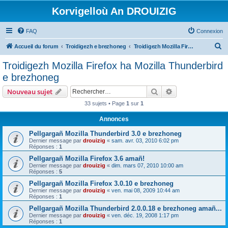
Korvigelloù An DROUIZIG
FAQ
Connexion
R
Accueil du forum
Troidigezh e brezhoneg
Troidigezh Mozilla Firefox ha Mozilla Thunderbird e brezhoneg
e
Troidigezh Mozilla Firefox ha Mozilla Thunderbird
c
e brezhoneg
h
Rechercher
Recherche avanc
Nouveau sujet
e
33 sujets • Page
1
sur
1
r
Annonces
c
h
Pellgargañ Mozilla Thunderbird 3.0 e brezhoneg
Dernier message par
drouizig
«
sam. avr. 03, 2010 6:02 pm
e
Réponses :
1
r
Pellgargañ Mozilla Firefox 3.6 amañ!
Dernier message par
drouizig
«
dim. mars 07, 2010 10:00 am
Réponses :
5
Pellgargañ Mozilla Firefox 3.0.10 e brezhoneg
Dernier message par
drouizig
«
ven. mai 08, 2009 10:44 am
Réponses :
1
Pellgargañ Mozilla Thunderbird 2.0.0.18 e brezhoneg amañ...
Dernier message par
drouizig
«
ven. déc. 19, 2008 1:17 pm
Réponses :
1