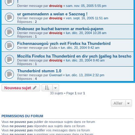
!
Dernier message par
drouizig
«
sam. nov. 05, 2005 5:55 pm
ur gemennadenn a welan e Saozneg !
Dernier message par
drouizig
«
ven. sept. 16, 2005 11:51 am
Réponses :
2
Diskouez pe kuzhat barrenn ar merkoù-pajenn
Dernier message par
drouizig
«
lun. déc. 20, 2004 10:28 am
Réponses :
1
Fichennaouegoù yezh evit Firefox ha Thunderbird
Dernier message par
Giulia
«
lun. déc. 20, 2004 9:42 am
Mozilla Firefox ha Thunderbird en div yezh (galleg ha brezho
Dernier message par
drouizig
«
lun. déc. 20, 2004 9:40 am
Réponses :
1
Thunderbird stumm 1.0
Dernier message par
Gwenael
«
lun. déc. 13, 2004 2:32 pm
Réponses :
4
Nouveau sujet
33 sujets • Page
1
sur
1
Aller
PERMISSIONS DU FORUM
Vous
ne pouvez pas
publier de nouveaux sujets dans ce forum
Vous
ne pouvez pas
répondre aux sujets dans ce forum
Vous
ne pouvez pas
modifier vos messages dans ce forum
Vous
ne pouvez pas
supprimer vos messages dans ce forum