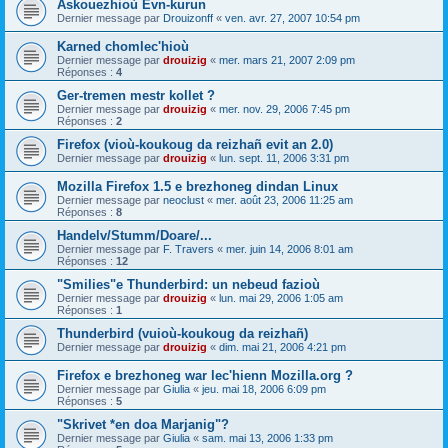
Askouezhioù Evn-kurun
Dernier message par
Drouizonff
«
ven. avr. 27, 2007 10:54 pm
Karned chomlec'hioù
Dernier message par
drouizig
«
mer. mars 21, 2007 2:09 pm
Réponses :
4
Ger-tremen mestr kollet ?
Dernier message par
drouizig
«
mer. nov. 29, 2006 7:45 pm
Réponses :
2
Firefox (vioù-koukoug da reizhañ evit an 2.0)
Dernier message par
drouizig
«
lun. sept. 11, 2006 3:31 pm
Mozilla Firefox 1.5 e brezhoneg dindan Linux
Dernier message par
neoclust
«
mer. août 23, 2006 11:25 am
Réponses :
8
Handelv/Stumm/Doare/...
Dernier message par
F. Travers
«
mer. juin 14, 2006 8:01 am
Réponses :
12
"Smilies"e Thunderbird: un nebeud fazioù
Dernier message par
drouizig
«
lun. mai 29, 2006 1:05 am
Réponses :
1
Thunderbird (vuioù-koukoug da reizhañ)
Dernier message par
drouizig
«
dim. mai 21, 2006 4:21 pm
Firefox e brezhoneg war lec'hienn Mozilla.org ?
Dernier message par
Giulia
«
jeu. mai 18, 2006 6:09 pm
Réponses :
5
"Skrivet *en doa Marjanig"?
Dernier message par
Giulia
«
sam. mai 13, 2006 1:33 pm