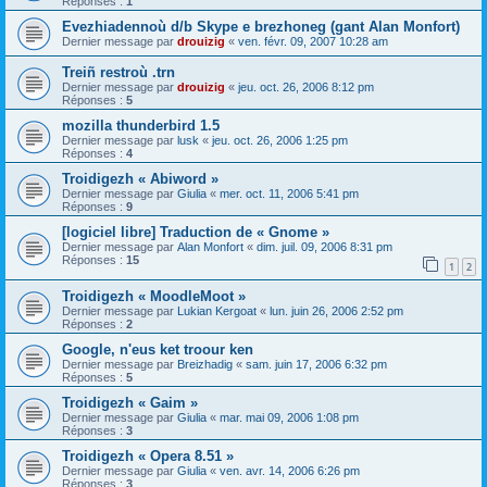
Réponses :
1
Evezhiadennoù d/b Skype e brezhoneg (gant Alan Monfort)
Dernier message par
drouizig
«
ven. févr. 09, 2007 10:28 am
Treiñ restroù .trn
Dernier message par
drouizig
«
jeu. oct. 26, 2006 8:12 pm
Réponses :
5
mozilla thunderbird 1.5
Dernier message par
lusk
«
jeu. oct. 26, 2006 1:25 pm
Réponses :
4
Troidigezh « Abiword »
Dernier message par
Giulia
«
mer. oct. 11, 2006 5:41 pm
Réponses :
9
[logiciel libre] Traduction de « Gnome »
Dernier message par
Alan Monfort
«
dim. juil. 09, 2006 8:31 pm
Réponses :
15
1
2
Troidigezh « MoodleMoot »
Dernier message par
Lukian Kergoat
«
lun. juin 26, 2006 2:52 pm
Réponses :
2
Google, n'eus ket troour ken
Dernier message par
Breizhadig
«
sam. juin 17, 2006 6:32 pm
Réponses :
5
Troidigezh « Gaim »
Dernier message par
Giulia
«
mar. mai 09, 2006 1:08 pm
Réponses :
3
Troidigezh « Opera 8.51 »
Dernier message par
Giulia
«
ven. avr. 14, 2006 6:26 pm
Réponses :
3