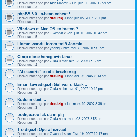
Dernier message par
Alan Monfort
«
lun. juin 11, 2007 12:59 pm
Réponses :
2
phpBB 3.0 : a-benn nebeut !
Dernier message par
drouizig
«
mar. juin 05, 2007 5:07 pm
Réponses :
1
Windows et Mac OS en breton ?
Dernier message par
Gwennin
«
ven. juin 01, 2007 10:42 am
Réponses :
5
Liamm war-du forom treiñ Joomla
Dernier message par
yannig
«
mer. mai 30, 2007 10:31 am
Gimp e brezhoneg evit Linux
Dernier message par
Giulia
«
mar. avr. 03, 2007 5:15 pm
Réponses :
2
"Alexandrie" troet e brezhoneg
Dernier message par
drouizig
«
mar. avr. 03, 2007 8:43 am
Emañ kevredigezh Gulliver o klask...
Dernier message par
Giulia
«
dim. avr. 01, 2007 10:42 pm
Réponses :
2
Kudenn ebet ...
Dernier message par
drouizig
«
lun. mars 19, 2007 3:39 pm
Réponses :
1
trodigezioù lak da implij
Dernier message par
Giulia
«
jeu. mars 08, 2007 2:55 pm
Réponses :
1
Troidigezh Opera hizivaet
Dernier message par
Gwenael
«
lun. févr. 19, 2007 12:17 pm