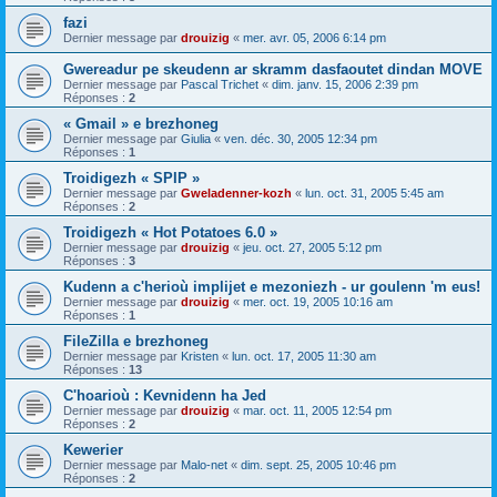
fazi
Dernier message par
drouizig
«
mer. avr. 05, 2006 6:14 pm
Gwereadur pe skeudenn ar skramm dasfaoutet dindan MOVE
Dernier message par
Pascal Trichet
«
dim. janv. 15, 2006 2:39 pm
Réponses :
2
« Gmail » e brezhoneg
Dernier message par
Giulia
«
ven. déc. 30, 2005 12:34 pm
Réponses :
1
Troidigezh « SPIP »
Dernier message par
Gweladenner-kozh
«
lun. oct. 31, 2005 5:45 am
Réponses :
2
Troidigezh « Hot Potatoes 6.0 »
Dernier message par
drouizig
«
jeu. oct. 27, 2005 5:12 pm
Réponses :
3
Kudenn a c'herioù implijet e mezoniezh - ur goulenn 'm eus!
Dernier message par
drouizig
«
mer. oct. 19, 2005 10:16 am
Réponses :
1
FileZilla e brezhoneg
Dernier message par
Kristen
«
lun. oct. 17, 2005 11:30 am
Réponses :
13
C'hoarioù : Kevnidenn ha Jed
Dernier message par
drouizig
«
mar. oct. 11, 2005 12:54 pm
Réponses :
2
Kewerier
Dernier message par
Malo-net
«
dim. sept. 25, 2005 10:46 pm
Réponses :
2