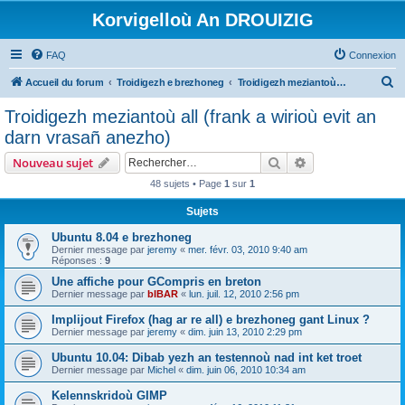
Korvigelloù An DROUIZIG
FAQ
Connexion
R
Accueil du forum
Troidigezh e brezhoneg
Troidigezh meziantoù all (frank a wirioù evit an darn vrasañ anezho)
e
Troidigezh meziantoù all (frank a wirioù evit an
c
darn vrasañ anezho)
h
Rechercher
Recherche avanc
Nouveau sujet
e
48 sujets • Page
1
sur
1
r
Sujets
c
h
Ubuntu 8.04 e brezhoneg
Dernier message par
jeremy
«
mer. févr. 03, 2010 9:40 am
e
Réponses :
9
r
Une affiche pour GCompris en breton
Dernier message par
bIBAR
«
lun. juil. 12, 2010 2:56 pm
Implijout Firefox (hag ar re all) e brezhoneg gant Linux ?
Dernier message par
jeremy
«
dim. juin 13, 2010 2:29 pm
Ubuntu 10.04: Dibab yezh an testennoù nad int ket troet
Dernier message par
Michel
«
dim. juin 06, 2010 10:34 am
Kelennskridoù GIMP