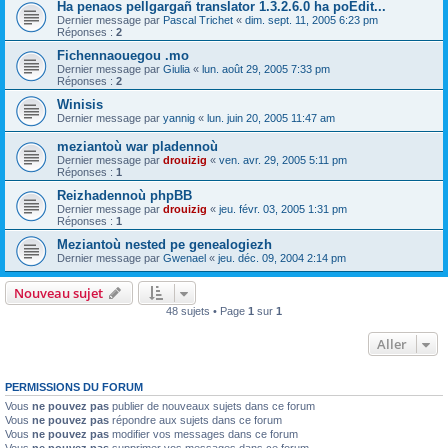
Ha penaos pellgargañ translator 1.3.2.6.0 ha poEdit...
Dernier message par
Pascal Trichet
«
dim. sept. 11, 2005 6:23 pm
Réponses :
2
Fichennaouegou .mo
Dernier message par
Giulia
«
lun. août 29, 2005 7:33 pm
Réponses :
2
Winisis
Dernier message par
yannig
«
lun. juin 20, 2005 11:47 am
meziantoù war pladennoù
Dernier message par
drouizig
«
ven. avr. 29, 2005 5:11 pm
Réponses :
1
Reizhadennoù phpBB
Dernier message par
drouizig
«
jeu. févr. 03, 2005 1:31 pm
Réponses :
1
Meziantoù nested pe genealogiezh
Dernier message par
Gwenael
«
jeu. déc. 09, 2004 2:14 pm
Nouveau sujet
48 sujets • Page
1
sur
1
Aller
PERMISSIONS DU FORUM
Vous
ne pouvez pas
publier de nouveaux sujets dans ce forum
Vous
ne pouvez pas
répondre aux sujets dans ce forum
Vous
ne pouvez pas
modifier vos messages dans ce forum
Vous
ne pouvez pas
supprimer vos messages dans ce forum