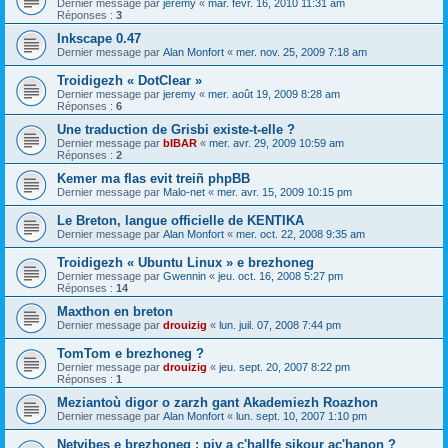
Dernier message par
jeremy
«
mar. févr. 16, 2010 11:31 am
Réponses :
3
Inkscape 0.47
Dernier message par
Alan Monfort
«
mer. nov. 25, 2009 7:18 am
Troidigezh « DotClear »
Dernier message par
jeremy
«
mer. août 19, 2009 8:28 am
Réponses :
6
Une traduction de Grisbi existe-t-elle ?
Dernier message par
bIBAR
«
mer. avr. 29, 2009 10:59 am
Réponses :
2
Kemer ma flas evit treiñ phpBB
Dernier message par
Malo-net
«
mer. avr. 15, 2009 10:15 pm
Le Breton, langue officielle de KENTIKA
Dernier message par
Alan Monfort
«
mer. oct. 22, 2008 9:35 am
Troidigezh « Ubuntu Linux » e brezhoneg
Dernier message par
Gwennin
«
jeu. oct. 16, 2008 5:27 pm
Réponses :
14
Maxthon en breton
Dernier message par
drouizig
«
lun. juil. 07, 2008 7:44 pm
TomTom e brezhoneg ?
Dernier message par
drouizig
«
jeu. sept. 20, 2007 8:22 pm
Réponses :
1
Meziantoù digor o zarzh gant Akademiezh Roazhon
Dernier message par
Alan Monfort
«
lun. sept. 10, 2007 1:10 pm
Netvibes e brezhoneg : piv a c'hallfe sikour ac'hanon ?