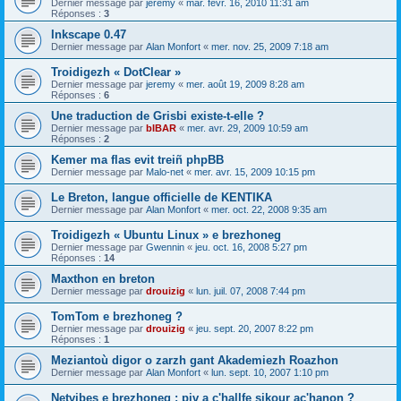
Dernier message par
jeremy
«
mar. févr. 16, 2010 11:31 am
Réponses :
3
Inkscape 0.47
Dernier message par
Alan Monfort
«
mer. nov. 25, 2009 7:18 am
Troidigezh « DotClear »
Dernier message par
jeremy
«
mer. août 19, 2009 8:28 am
Réponses :
6
Une traduction de Grisbi existe-t-elle ?
Dernier message par
bIBAR
«
mer. avr. 29, 2009 10:59 am
Réponses :
2
Kemer ma flas evit treiñ phpBB
Dernier message par
Malo-net
«
mer. avr. 15, 2009 10:15 pm
Le Breton, langue officielle de KENTIKA
Dernier message par
Alan Monfort
«
mer. oct. 22, 2008 9:35 am
Troidigezh « Ubuntu Linux » e brezhoneg
Dernier message par
Gwennin
«
jeu. oct. 16, 2008 5:27 pm
Réponses :
14
Maxthon en breton
Dernier message par
drouizig
«
lun. juil. 07, 2008 7:44 pm
TomTom e brezhoneg ?
Dernier message par
drouizig
«
jeu. sept. 20, 2007 8:22 pm
Réponses :
1
Meziantoù digor o zarzh gant Akademiezh Roazhon
Dernier message par
Alan Monfort
«
lun. sept. 10, 2007 1:10 pm
Netvibes e brezhoneg : piv a c'hallfe sikour ac'hanon ?