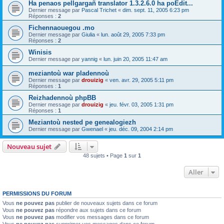
Ha penaos pellgargañ translator 1.3.2.6.0 ha poEdit...
Dernier message par
Pascal Trichet
«
dim. sept. 11, 2005 6:23 pm
Réponses :
2
Fichennaouegou .mo
Dernier message par
Giulia
«
lun. août 29, 2005 7:33 pm
Réponses :
2
Winisis
Dernier message par
yannig
«
lun. juin 20, 2005 11:47 am
meziantoù war pladennoù
Dernier message par
drouizig
«
ven. avr. 29, 2005 5:11 pm
Réponses :
1
Reizhadennoù phpBB
Dernier message par
drouizig
«
jeu. févr. 03, 2005 1:31 pm
Réponses :
1
Meziantoù nested pe genealogiezh
Dernier message par
Gwenael
«
jeu. déc. 09, 2004 2:14 pm
Nouveau sujet
48 sujets • Page
1
sur
1
Aller
PERMISSIONS DU FORUM
Vous
ne pouvez pas
publier de nouveaux sujets dans ce forum
Vous
ne pouvez pas
répondre aux sujets dans ce forum
Vous
ne pouvez pas
modifier vos messages dans ce forum
Vous
ne pouvez pas
supprimer vos messages dans ce forum