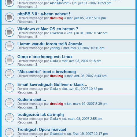
Dernier message par
Alan Monfort
«
lun. juin 11, 2007 12:59 pm
Réponses :
2
phpBB 3.0 : a-benn nebeut !
Dernier message par
drouizig
«
mar. juin 05, 2007 5:07 pm
Réponses :
1
Windows et Mac OS en breton ?
Dernier message par
Gwennin
«
ven. juin 01, 2007 10:42 am
Réponses :
5
Liamm war-du forom treiñ Joomla
Dernier message par
yannig
«
mer. mai 30, 2007 10:31 am
Gimp e brezhoneg evit Linux
Dernier message par
Giulia
«
mar. avr. 03, 2007 5:15 pm
Réponses :
2
"Alexandrie" troet e brezhoneg
Dernier message par
drouizig
«
mar. avr. 03, 2007 8:43 am
Emañ kevredigezh Gulliver o klask...
Dernier message par
Giulia
«
dim. avr. 01, 2007 10:42 pm
Réponses :
2
Kudenn ebet ...
Dernier message par
drouizig
«
lun. mars 19, 2007 3:39 pm
Réponses :
1
trodigezioù lak da implij
Dernier message par
Giulia
«
jeu. mars 08, 2007 2:55 pm
Réponses :
1
Troidigezh Opera hizivaet
Dernier message par
Gwenael
«
lun. févr. 19, 2007 12:17 pm