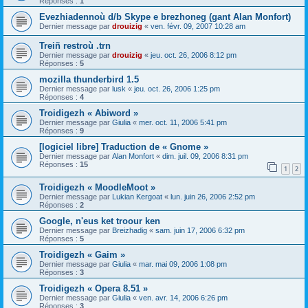
Réponses :
1
Evezhiadennoù d/b Skype e brezhoneg (gant Alan Monfort)
Dernier message par
drouizig
«
ven. févr. 09, 2007 10:28 am
Treiñ restroù .trn
Dernier message par
drouizig
«
jeu. oct. 26, 2006 8:12 pm
Réponses :
5
mozilla thunderbird 1.5
Dernier message par
lusk
«
jeu. oct. 26, 2006 1:25 pm
Réponses :
4
Troidigezh « Abiword »
Dernier message par
Giulia
«
mer. oct. 11, 2006 5:41 pm
Réponses :
9
[logiciel libre] Traduction de « Gnome »
Dernier message par
Alan Monfort
«
dim. juil. 09, 2006 8:31 pm
Réponses :
15
1
2
Troidigezh « MoodleMoot »
Dernier message par
Lukian Kergoat
«
lun. juin 26, 2006 2:52 pm
Réponses :
2
Google, n'eus ket troour ken
Dernier message par
Breizhadig
«
sam. juin 17, 2006 6:32 pm
Réponses :
5
Troidigezh « Gaim »
Dernier message par
Giulia
«
mar. mai 09, 2006 1:08 pm
Réponses :
3
Troidigezh « Opera 8.51 »
Dernier message par
Giulia
«
ven. avr. 14, 2006 6:26 pm
Réponses :
3