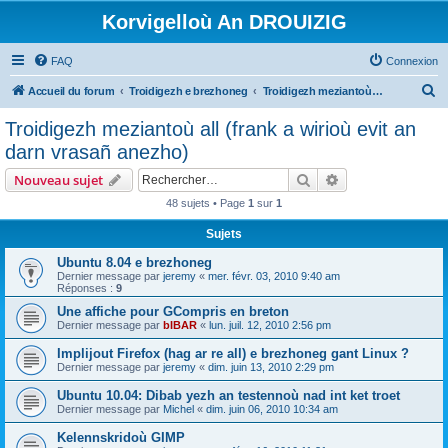
Korvigelloù An DROUIZIG
FAQ
Connexion
R
Accueil du forum
Troidigezh e brezhoneg
Troidigezh meziantoù all (frank a wirioù evit an darn vrasañ anezho)
e
Troidigezh meziantoù all (frank a wirioù evit an
c
darn vrasañ anezho)
h
Rechercher
Recherche avanc
Nouveau sujet
e
48 sujets • Page
1
sur
1
r
Sujets
c
h
Ubuntu 8.04 e brezhoneg
Dernier message par
jeremy
«
mer. févr. 03, 2010 9:40 am
e
Réponses :
9
r
Une affiche pour GCompris en breton
Dernier message par
bIBAR
«
lun. juil. 12, 2010 2:56 pm
Implijout Firefox (hag ar re all) e brezhoneg gant Linux ?
Dernier message par
jeremy
«
dim. juin 13, 2010 2:29 pm
Ubuntu 10.04: Dibab yezh an testennoù nad int ket troet
Dernier message par
Michel
«
dim. juin 06, 2010 10:34 am
Kelennskridoù GIMP