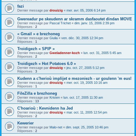
fazi
Dernier message par
drouizig
«
mer. avr. 05, 2006 6:14 pm
Gwereadur pe skeudenn ar skramm dasfaoutet dindan MOVE
Dernier message par
Pascal Trichet
«
dim. janv. 15, 2006 2:39 pm
Réponses :
2
« Gmail » e brezhoneg
Dernier message par
Giulia
«
ven. déc. 30, 2005 12:34 pm
Réponses :
1
Troidigezh « SPIP »
Dernier message par
Gweladenner-kozh
«
lun. oct. 31, 2005 5:45 am
Réponses :
2
Troidigezh « Hot Potatoes 6.0 »
Dernier message par
drouizig
«
jeu. oct. 27, 2005 5:12 pm
Réponses :
3
Kudenn a c'herioù implijet e mezoniezh - ur goulenn 'm eus!
Dernier message par
drouizig
«
mer. oct. 19, 2005 10:16 am
Réponses :
1
FileZilla e brezhoneg
Dernier message par
Kristen
«
lun. oct. 17, 2005 11:30 am
Réponses :
13
C'hoarioù : Kevnidenn ha Jed
Dernier message par
drouizig
«
mar. oct. 11, 2005 12:54 pm
Réponses :
2
Kewerier
Dernier message par
Malo-net
«
dim. sept. 25, 2005 10:46 pm
Réponses :
2