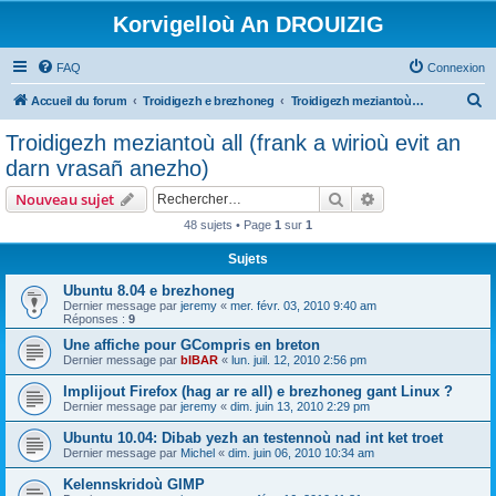
Korvigelloù An DROUIZIG
FAQ
Connexion
R
Accueil du forum
Troidigezh e brezhoneg
Troidigezh meziantoù all (frank a wirioù evit an darn vrasañ anezho)
e
Troidigezh meziantoù all (frank a wirioù evit an
c
darn vrasañ anezho)
h
Rechercher
Recherche avanc
Nouveau sujet
e
48 sujets • Page
1
sur
1
r
Sujets
c
h
Ubuntu 8.04 e brezhoneg
Dernier message par
jeremy
«
mer. févr. 03, 2010 9:40 am
e
Réponses :
9
r
Une affiche pour GCompris en breton
Dernier message par
bIBAR
«
lun. juil. 12, 2010 2:56 pm
Implijout Firefox (hag ar re all) e brezhoneg gant Linux ?
Dernier message par
jeremy
«
dim. juin 13, 2010 2:29 pm
Ubuntu 10.04: Dibab yezh an testennoù nad int ket troet
Dernier message par
Michel
«
dim. juin 06, 2010 10:34 am
Kelennskridoù GIMP