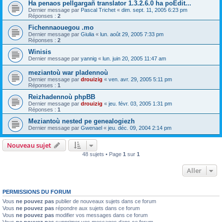
Ha penaos pellgargañ translator 1.3.2.6.0 ha poEdit...
Dernier message par
Pascal Trichet
«
dim. sept. 11, 2005 6:23 pm
Réponses :
2
Fichennaouegou .mo
Dernier message par
Giulia
«
lun. août 29, 2005 7:33 pm
Réponses :
2
Winisis
Dernier message par
yannig
«
lun. juin 20, 2005 11:47 am
meziantoù war pladennoù
Dernier message par
drouizig
«
ven. avr. 29, 2005 5:11 pm
Réponses :
1
Reizhadennoù phpBB
Dernier message par
drouizig
«
jeu. févr. 03, 2005 1:31 pm
Réponses :
1
Meziantoù nested pe genealogiezh
Dernier message par
Gwenael
«
jeu. déc. 09, 2004 2:14 pm
Nouveau sujet
48 sujets • Page
1
sur
1
Aller
PERMISSIONS DU FORUM
Vous
ne pouvez pas
publier de nouveaux sujets dans ce forum
Vous
ne pouvez pas
répondre aux sujets dans ce forum
Vous
ne pouvez pas
modifier vos messages dans ce forum
Vous
ne pouvez pas
supprimer vos messages dans ce forum