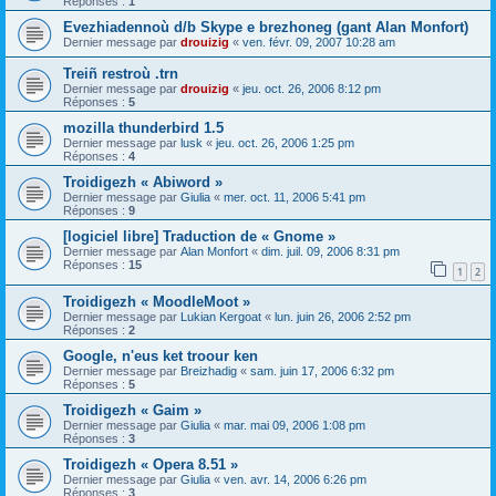
Réponses :
1
Evezhiadennoù d/b Skype e brezhoneg (gant Alan Monfort)
Dernier message par
drouizig
«
ven. févr. 09, 2007 10:28 am
Treiñ restroù .trn
Dernier message par
drouizig
«
jeu. oct. 26, 2006 8:12 pm
Réponses :
5
mozilla thunderbird 1.5
Dernier message par
lusk
«
jeu. oct. 26, 2006 1:25 pm
Réponses :
4
Troidigezh « Abiword »
Dernier message par
Giulia
«
mer. oct. 11, 2006 5:41 pm
Réponses :
9
[logiciel libre] Traduction de « Gnome »
Dernier message par
Alan Monfort
«
dim. juil. 09, 2006 8:31 pm
Réponses :
15
1
2
Troidigezh « MoodleMoot »
Dernier message par
Lukian Kergoat
«
lun. juin 26, 2006 2:52 pm
Réponses :
2
Google, n'eus ket troour ken
Dernier message par
Breizhadig
«
sam. juin 17, 2006 6:32 pm
Réponses :
5
Troidigezh « Gaim »
Dernier message par
Giulia
«
mar. mai 09, 2006 1:08 pm
Réponses :
3
Troidigezh « Opera 8.51 »
Dernier message par
Giulia
«
ven. avr. 14, 2006 6:26 pm
Réponses :
3