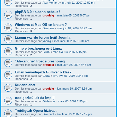
Dernier message par
Alan Monfort
«
lun. juin 11, 2007 12:59 pm
Réponses :
2
phpBB 3.0 : a-benn nebeut !
Dernier message par
drouizig
«
mar. juin 05, 2007 5:07 pm
Réponses :
1
Windows et Mac OS en breton ?
Dernier message par
Gwennin
«
ven. juin 01, 2007 10:42 am
Réponses :
5
Liamm war-du forom treiñ Joomla
Dernier message par
yannig
«
mer. mai 30, 2007 10:31 am
Gimp e brezhoneg evit Linux
Dernier message par
Giulia
«
mar. avr. 03, 2007 5:15 pm
Réponses :
2
"Alexandrie" troet e brezhoneg
Dernier message par
drouizig
«
mar. avr. 03, 2007 8:43 am
Emañ kevredigezh Gulliver o klask...
Dernier message par
Giulia
«
dim. avr. 01, 2007 10:42 pm
Réponses :
2
Kudenn ebet ...
Dernier message par
drouizig
«
lun. mars 19, 2007 3:39 pm
Réponses :
1
trodigezioù lak da implij
Dernier message par
Giulia
«
jeu. mars 08, 2007 2:55 pm
Réponses :
1
Troidigezh Opera hizivaet
Dernier message par
Gwenael
«
lun. févr. 19, 2007 12:17 pm