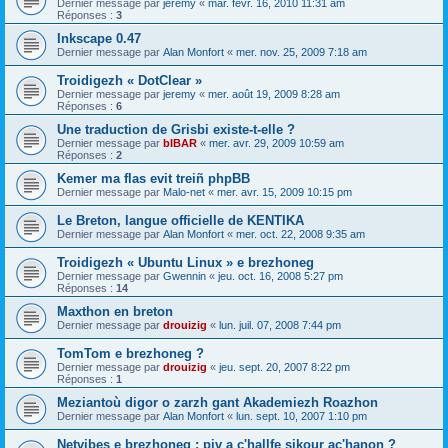
Dernier message par
jeremy
«
mar. févr. 16, 2010 11:31 am
Réponses :
3
Inkscape 0.47
Dernier message par
Alan Monfort
«
mer. nov. 25, 2009 7:18 am
Troidigezh « DotClear »
Dernier message par
jeremy
«
mer. août 19, 2009 8:28 am
Réponses :
6
Une traduction de Grisbi existe-t-elle ?
Dernier message par
bIBAR
«
mer. avr. 29, 2009 10:59 am
Réponses :
2
Kemer ma flas evit treiñ phpBB
Dernier message par
Malo-net
«
mer. avr. 15, 2009 10:15 pm
Le Breton, langue officielle de KENTIKA
Dernier message par
Alan Monfort
«
mer. oct. 22, 2008 9:35 am
Troidigezh « Ubuntu Linux » e brezhoneg
Dernier message par
Gwennin
«
jeu. oct. 16, 2008 5:27 pm
Réponses :
14
Maxthon en breton
Dernier message par
drouizig
«
lun. juil. 07, 2008 7:44 pm
TomTom e brezhoneg ?
Dernier message par
drouizig
«
jeu. sept. 20, 2007 8:22 pm
Réponses :
1
Meziantoù digor o zarzh gant Akademiezh Roazhon
Dernier message par
Alan Monfort
«
lun. sept. 10, 2007 1:10 pm
Netvibes e brezhoneg : piv a c'hallfe sikour ac'hanon ?