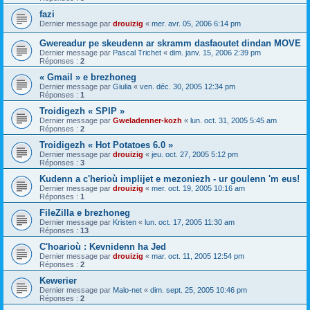
fazi
Dernier message par
drouizig
«
mer. avr. 05, 2006 6:14 pm
Gwereadur pe skeudenn ar skramm dasfaoutet dindan MOVE
Dernier message par
Pascal Trichet
«
dim. janv. 15, 2006 2:39 pm
Réponses :
2
« Gmail » e brezhoneg
Dernier message par
Giulia
«
ven. déc. 30, 2005 12:34 pm
Réponses :
1
Troidigezh « SPIP »
Dernier message par
Gweladenner-kozh
«
lun. oct. 31, 2005 5:45 am
Réponses :
2
Troidigezh « Hot Potatoes 6.0 »
Dernier message par
drouizig
«
jeu. oct. 27, 2005 5:12 pm
Réponses :
3
Kudenn a c'herioù implijet e mezoniezh - ur goulenn 'm eus!
Dernier message par
drouizig
«
mer. oct. 19, 2005 10:16 am
Réponses :
1
FileZilla e brezhoneg
Dernier message par
Kristen
«
lun. oct. 17, 2005 11:30 am
Réponses :
13
C'hoarioù : Kevnidenn ha Jed
Dernier message par
drouizig
«
mar. oct. 11, 2005 12:54 pm
Réponses :
2
Kewerier
Dernier message par
Malo-net
«
dim. sept. 25, 2005 10:46 pm
Réponses :
2