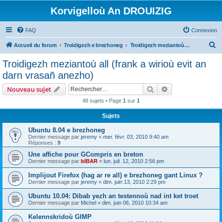
Korvigelloù An DROUIZIG
FAQ
Connexion
R
Accueil du forum
Troidigezh e brezhoneg
Troidigezh meziantoù all (frank a wirioù evit an darn vrasañ anezho)
e
Troidigezh meziantoù all (frank a wirioù evit an
c
darn vrasañ anezho)
h
Rechercher
Recherche avanc
Nouveau sujet
e
48 sujets • Page
1
sur
1
r
Sujets
c
h
Ubuntu 8.04 e brezhoneg
Dernier message par
jeremy
«
mer. févr. 03, 2010 9:40 am
e
Réponses :
9
r
Une affiche pour GCompris en breton
Dernier message par
bIBAR
«
lun. juil. 12, 2010 2:56 pm
Implijout Firefox (hag ar re all) e brezhoneg gant Linux ?
Dernier message par
jeremy
«
dim. juin 13, 2010 2:29 pm
Ubuntu 10.04: Dibab yezh an testennoù nad int ket troet
Dernier message par
Michel
«
dim. juin 06, 2010 10:34 am
Kelennskridoù GIMP