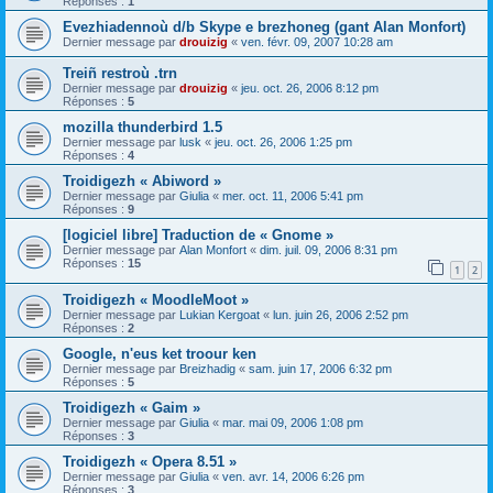
Réponses :
1
Evezhiadennoù d/b Skype e brezhoneg (gant Alan Monfort)
Dernier message par
drouizig
«
ven. févr. 09, 2007 10:28 am
Treiñ restroù .trn
Dernier message par
drouizig
«
jeu. oct. 26, 2006 8:12 pm
Réponses :
5
mozilla thunderbird 1.5
Dernier message par
lusk
«
jeu. oct. 26, 2006 1:25 pm
Réponses :
4
Troidigezh « Abiword »
Dernier message par
Giulia
«
mer. oct. 11, 2006 5:41 pm
Réponses :
9
[logiciel libre] Traduction de « Gnome »
Dernier message par
Alan Monfort
«
dim. juil. 09, 2006 8:31 pm
Réponses :
15
1
2
Troidigezh « MoodleMoot »
Dernier message par
Lukian Kergoat
«
lun. juin 26, 2006 2:52 pm
Réponses :
2
Google, n'eus ket troour ken
Dernier message par
Breizhadig
«
sam. juin 17, 2006 6:32 pm
Réponses :
5
Troidigezh « Gaim »
Dernier message par
Giulia
«
mar. mai 09, 2006 1:08 pm
Réponses :
3
Troidigezh « Opera 8.51 »
Dernier message par
Giulia
«
ven. avr. 14, 2006 6:26 pm
Réponses :
3