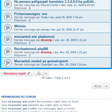
Ha penaos pellgargañ translator 1.3.2.6.0 ha poEdit...
Dernier message par
Pascal Trichet
«
dim. sept. 11, 2005 6:23 pm
Réponses :
2
Fichennaouegou .mo
Dernier message par
Giulia
«
lun. août 29, 2005 7:33 pm
Réponses :
2
Winisis
Dernier message par
yannig
«
lun. juin 20, 2005 11:47 am
meziantoù war pladennoù
Dernier message par
drouizig
«
ven. avr. 29, 2005 5:11 pm
Réponses :
1
Reizhadennoù phpBB
Dernier message par
drouizig
«
jeu. févr. 03, 2005 1:31 pm
Réponses :
1
Meziantoù nested pe genealogiezh
Dernier message par
Gwenael
«
jeu. déc. 09, 2004 2:14 pm
Nouveau sujet
48 sujets • Page
1
sur
1
Aller
PERMISSIONS DU FORUM
Vous
ne pouvez pas
publier de nouveaux sujets dans ce forum
Vous
ne pouvez pas
répondre aux sujets dans ce forum
Vous
ne pouvez pas
modifier vos messages dans ce forum
Vous
ne pouvez pas
supprimer vos messages dans ce forum