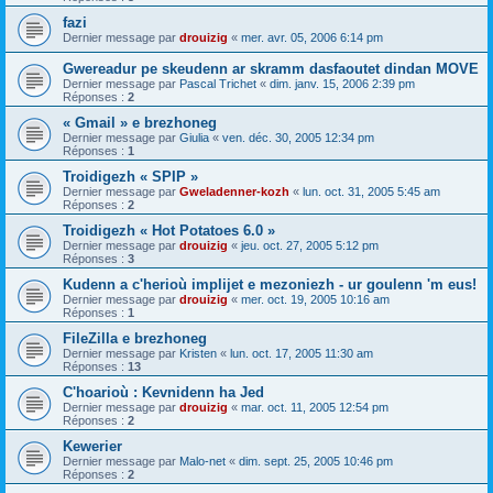
fazi
Dernier message par
drouizig
«
mer. avr. 05, 2006 6:14 pm
Gwereadur pe skeudenn ar skramm dasfaoutet dindan MOVE
Dernier message par
Pascal Trichet
«
dim. janv. 15, 2006 2:39 pm
Réponses :
2
« Gmail » e brezhoneg
Dernier message par
Giulia
«
ven. déc. 30, 2005 12:34 pm
Réponses :
1
Troidigezh « SPIP »
Dernier message par
Gweladenner-kozh
«
lun. oct. 31, 2005 5:45 am
Réponses :
2
Troidigezh « Hot Potatoes 6.0 »
Dernier message par
drouizig
«
jeu. oct. 27, 2005 5:12 pm
Réponses :
3
Kudenn a c'herioù implijet e mezoniezh - ur goulenn 'm eus!
Dernier message par
drouizig
«
mer. oct. 19, 2005 10:16 am
Réponses :
1
FileZilla e brezhoneg
Dernier message par
Kristen
«
lun. oct. 17, 2005 11:30 am
Réponses :
13
C'hoarioù : Kevnidenn ha Jed
Dernier message par
drouizig
«
mar. oct. 11, 2005 12:54 pm
Réponses :
2
Kewerier
Dernier message par
Malo-net
«
dim. sept. 25, 2005 10:46 pm
Réponses :
2