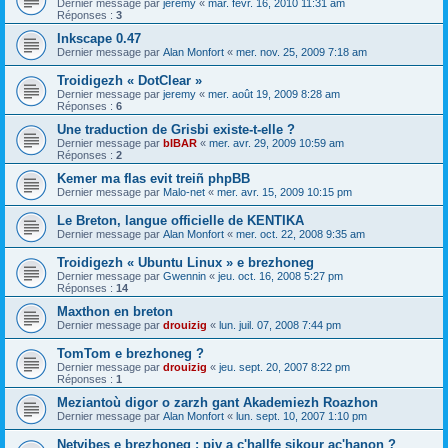
Dernier message par
jeremy
«
mar. févr. 16, 2010 11:31 am
Réponses :
3
Inkscape 0.47
Dernier message par
Alan Monfort
«
mer. nov. 25, 2009 7:18 am
Troidigezh « DotClear »
Dernier message par
jeremy
«
mer. août 19, 2009 8:28 am
Réponses :
6
Une traduction de Grisbi existe-t-elle ?
Dernier message par
bIBAR
«
mer. avr. 29, 2009 10:59 am
Réponses :
2
Kemer ma flas evit treiñ phpBB
Dernier message par
Malo-net
«
mer. avr. 15, 2009 10:15 pm
Le Breton, langue officielle de KENTIKA
Dernier message par
Alan Monfort
«
mer. oct. 22, 2008 9:35 am
Troidigezh « Ubuntu Linux » e brezhoneg
Dernier message par
Gwennin
«
jeu. oct. 16, 2008 5:27 pm
Réponses :
14
Maxthon en breton
Dernier message par
drouizig
«
lun. juil. 07, 2008 7:44 pm
TomTom e brezhoneg ?
Dernier message par
drouizig
«
jeu. sept. 20, 2007 8:22 pm
Réponses :
1
Meziantoù digor o zarzh gant Akademiezh Roazhon
Dernier message par
Alan Monfort
«
lun. sept. 10, 2007 1:10 pm
Netvibes e brezhoneg : piv a c'hallfe sikour ac'hanon ?