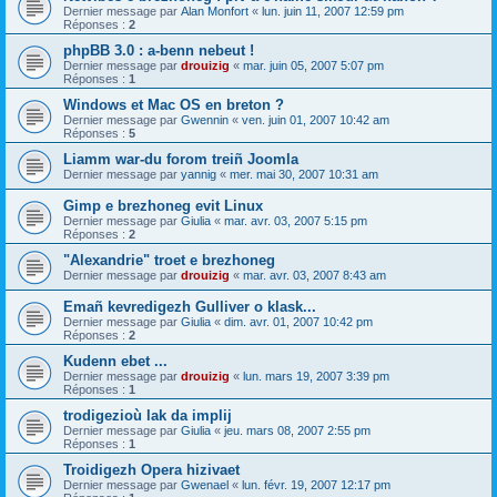
Dernier message par
Alan Monfort
«
lun. juin 11, 2007 12:59 pm
Réponses :
2
phpBB 3.0 : a-benn nebeut !
Dernier message par
drouizig
«
mar. juin 05, 2007 5:07 pm
Réponses :
1
Windows et Mac OS en breton ?
Dernier message par
Gwennin
«
ven. juin 01, 2007 10:42 am
Réponses :
5
Liamm war-du forom treiñ Joomla
Dernier message par
yannig
«
mer. mai 30, 2007 10:31 am
Gimp e brezhoneg evit Linux
Dernier message par
Giulia
«
mar. avr. 03, 2007 5:15 pm
Réponses :
2
"Alexandrie" troet e brezhoneg
Dernier message par
drouizig
«
mar. avr. 03, 2007 8:43 am
Emañ kevredigezh Gulliver o klask...
Dernier message par
Giulia
«
dim. avr. 01, 2007 10:42 pm
Réponses :
2
Kudenn ebet ...
Dernier message par
drouizig
«
lun. mars 19, 2007 3:39 pm
Réponses :
1
trodigezioù lak da implij
Dernier message par
Giulia
«
jeu. mars 08, 2007 2:55 pm
Réponses :
1
Troidigezh Opera hizivaet
Dernier message par
Gwenael
«
lun. févr. 19, 2007 12:17 pm