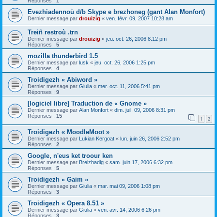
Réponses :
1
Evezhiadennoù d/b Skype e brezhoneg (gant Alan Monfort)
Dernier message par
drouizig
«
ven. févr. 09, 2007 10:28 am
Treiñ restroù .trn
Dernier message par
drouizig
«
jeu. oct. 26, 2006 8:12 pm
Réponses :
5
mozilla thunderbird 1.5
Dernier message par
lusk
«
jeu. oct. 26, 2006 1:25 pm
Réponses :
4
Troidigezh « Abiword »
Dernier message par
Giulia
«
mer. oct. 11, 2006 5:41 pm
Réponses :
9
[logiciel libre] Traduction de « Gnome »
Dernier message par
Alan Monfort
«
dim. juil. 09, 2006 8:31 pm
Réponses :
15
1
2
Troidigezh « MoodleMoot »
Dernier message par
Lukian Kergoat
«
lun. juin 26, 2006 2:52 pm
Réponses :
2
Google, n'eus ket troour ken
Dernier message par
Breizhadig
«
sam. juin 17, 2006 6:32 pm
Réponses :
5
Troidigezh « Gaim »
Dernier message par
Giulia
«
mar. mai 09, 2006 1:08 pm
Réponses :
3
Troidigezh « Opera 8.51 »
Dernier message par
Giulia
«
ven. avr. 14, 2006 6:26 pm
Réponses :
3