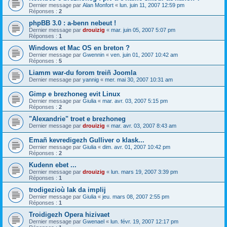
Dernier message par
Alan Monfort
«
lun. juin 11, 2007 12:59 pm
Réponses :
2
phpBB 3.0 : a-benn nebeut !
Dernier message par
drouizig
«
mar. juin 05, 2007 5:07 pm
Réponses :
1
Windows et Mac OS en breton ?
Dernier message par
Gwennin
«
ven. juin 01, 2007 10:42 am
Réponses :
5
Liamm war-du forom treiñ Joomla
Dernier message par
yannig
«
mer. mai 30, 2007 10:31 am
Gimp e brezhoneg evit Linux
Dernier message par
Giulia
«
mar. avr. 03, 2007 5:15 pm
Réponses :
2
"Alexandrie" troet e brezhoneg
Dernier message par
drouizig
«
mar. avr. 03, 2007 8:43 am
Emañ kevredigezh Gulliver o klask...
Dernier message par
Giulia
«
dim. avr. 01, 2007 10:42 pm
Réponses :
2
Kudenn ebet ...
Dernier message par
drouizig
«
lun. mars 19, 2007 3:39 pm
Réponses :
1
trodigezioù lak da implij
Dernier message par
Giulia
«
jeu. mars 08, 2007 2:55 pm
Réponses :
1
Troidigezh Opera hizivaet
Dernier message par
Gwenael
«
lun. févr. 19, 2007 12:17 pm