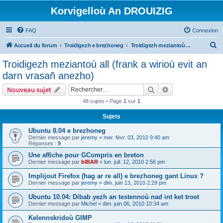
Korvigelloù An DROUIZIG
FAQ
Connexion
R
Accueil du forum
Troidigezh e brezhoneg
Troidigezh meziantoù all (frank a wirioù evit an darn vrasañ anezho)
e
Troidigezh meziantoù all (frank a wirioù evit an
c
darn vrasañ anezho)
h
Rechercher
Recherche avanc
Nouveau sujet
e
48 sujets • Page
1
sur
1
r
Sujets
c
h
Ubuntu 8.04 e brezhoneg
Dernier message par
jeremy
«
mer. févr. 03, 2010 9:40 am
e
Réponses :
9
r
Une affiche pour GCompris en breton
Dernier message par
bIBAR
«
lun. juil. 12, 2010 2:56 pm
Implijout Firefox (hag ar re all) e brezhoneg gant Linux ?
Dernier message par
jeremy
«
dim. juin 13, 2010 2:29 pm
Ubuntu 10.04: Dibab yezh an testennoù nad int ket troet
Dernier message par
Michel
«
dim. juin 06, 2010 10:34 am
Kelennskridoù GIMP