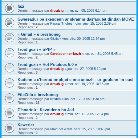
fazi
Dernier message par
drouizig
«
mer. avr. 05, 2006 6:14 pm
Gwereadur pe skeudenn ar skramm dasfaoutet dindan MOVE
Dernier message par
Pascal Trichet
«
dim. janv. 15, 2006 2:39 pm
Réponses :
2
« Gmail » e brezhoneg
Dernier message par
Giulia
«
ven. déc. 30, 2005 12:34 pm
Réponses :
1
Troidigezh « SPIP »
Dernier message par
Gweladenner-kozh
«
lun. oct. 31, 2005 5:45 am
Réponses :
2
Troidigezh « Hot Potatoes 6.0 »
Dernier message par
drouizig
«
jeu. oct. 27, 2005 5:12 pm
Réponses :
3
Kudenn a c'herioù implijet e mezoniezh - ur goulenn 'm eus!
Dernier message par
drouizig
«
mer. oct. 19, 2005 10:16 am
Réponses :
1
FileZilla e brezhoneg
Dernier message par
Kristen
«
lun. oct. 17, 2005 11:30 am
Réponses :
13
C'hoarioù : Kevnidenn ha Jed
Dernier message par
drouizig
«
mar. oct. 11, 2005 12:54 pm
Réponses :
2
Kewerier
Dernier message par
Malo-net
«
dim. sept. 25, 2005 10:46 pm
Réponses :
2