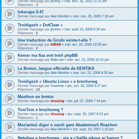
Dernier message par
jeremy
«
mar. févr. 16, 2010 11:31 am
Réponses :
3
Inkscape 0.47
Dernier message par
Alan Monfort
«
mer. nov. 25, 2009 7:18 am
Troidigezh « DotClear »
Dernier message par
jeremy
«
mer. août 19, 2009 8:28 am
Réponses :
6
Une traduction de Grisbi existe-t-elle ?
Dernier message par
bIBAR
«
mer. avr. 29, 2009 10:59 am
Réponses :
2
Kemer ma flas evit treiñ phpBB
Dernier message par
Malo-net
«
mer. avr. 15, 2009 10:15 pm
Le Breton, langue officielle de KENTIKA
Dernier message par
Alan Monfort
«
mer. oct. 22, 2008 9:35 am
Troidigezh « Ubuntu Linux » e brezhoneg
Dernier message par
Gwennin
«
jeu. oct. 16, 2008 5:27 pm
Réponses :
14
Maxthon en breton
Dernier message par
drouizig
«
lun. juil. 07, 2008 7:44 pm
TomTom e brezhoneg ?
Dernier message par
drouizig
«
jeu. sept. 20, 2007 8:22 pm
Réponses :
1
Meziantoù digor o zarzh gant Akademiezh Roazhon
Dernier message par
Alan Monfort
«
lun. sept. 10, 2007 1:10 pm
Netvibes e brezhoneg : piv a c'hallfe sikour ac'hanon ?