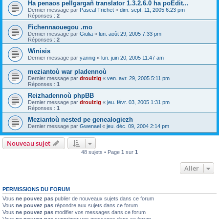
Ha penaos pellgargañ translator 1.3.2.6.0 ha poEdit...
Dernier message par
Pascal Trichet
«
dim. sept. 11, 2005 6:23 pm
Réponses :
2
Fichennaouegou .mo
Dernier message par
Giulia
«
lun. août 29, 2005 7:33 pm
Réponses :
2
Winisis
Dernier message par
yannig
«
lun. juin 20, 2005 11:47 am
meziantoù war pladennoù
Dernier message par
drouizig
«
ven. avr. 29, 2005 5:11 pm
Réponses :
1
Reizhadennoù phpBB
Dernier message par
drouizig
«
jeu. févr. 03, 2005 1:31 pm
Réponses :
1
Meziantoù nested pe genealogiezh
Dernier message par
Gwenael
«
jeu. déc. 09, 2004 2:14 pm
Nouveau sujet
48 sujets • Page
1
sur
1
Aller
PERMISSIONS DU FORUM
Vous
ne pouvez pas
publier de nouveaux sujets dans ce forum
Vous
ne pouvez pas
répondre aux sujets dans ce forum
Vous
ne pouvez pas
modifier vos messages dans ce forum
Vous
ne pouvez pas
supprimer vos messages dans ce forum