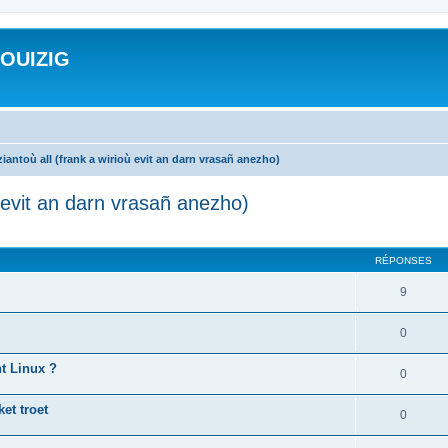
ROUIZIG
iantoù all (frank a wirioù evit an darn vrasañ anezho)
ù evit an darn vrasañ anezho)
cher
cherche avancée
RÉPONSES
9
0
nt Linux ?
0
et troet
0