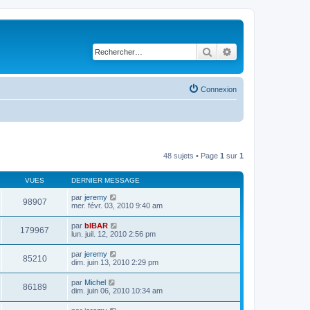
Rechercher
Recherche avancé
Connexion
48 sujets • Page
1
sur
1
VUES
DERNIER MESSAGE
par
jeremy
98907
mer. févr. 03, 2010 9:40 am
par
bIBAR
179967
lun. juil. 12, 2010 2:56 pm
par
jeremy
85210
dim. juin 13, 2010 2:29 pm
par
Michel
86189
dim. juin 06, 2010 10:34 am