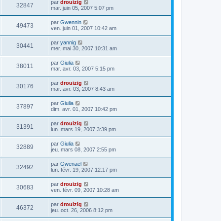
par
drouizig
32847
mar. juin 05, 2007 5:07 pm
par
Gwennin
49473
ven. juin 01, 2007 10:42 am
par
yannig
30441
mer. mai 30, 2007 10:31 am
par
Giulia
38011
mar. avr. 03, 2007 5:15 pm
par
drouizig
30176
mar. avr. 03, 2007 8:43 am
par
Giulia
37897
dim. avr. 01, 2007 10:42 pm
par
drouizig
31391
lun. mars 19, 2007 3:39 pm
par
Giulia
32889
jeu. mars 08, 2007 2:55 pm
par
Gwenael
32492
lun. févr. 19, 2007 12:17 pm
par
drouizig
30683
ven. févr. 09, 2007 10:28 am
par
drouizig
46372
jeu. oct. 26, 2006 8:12 pm