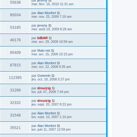
par
jeremy
55638
mar. févr. 16, 2010 11:31 am
par
Alan Monfort
85034
mer. nov. 25, 2009 7:18 am
par
jeremy
53185
mer. août 19, 2009 8:28 am
par
bIBAR
40176
mer. avr. 29, 2009 10:59 am
par
Malo-net
85409
mer. avr. 15, 2009 10:15 pm
par
Alan Monfort
87815
mer. oct. 22, 2008 9:35 am
par
Gwennin
112385
jeu. oct. 16, 2008 5:27 pm
par
drouizig
31266
lun. juil. 07, 2008 7:44 pm
par
drouizig
32332
jeu. sept. 20, 2007 8:22 pm
par
Alan Monfort
31548
lun. sept. 10, 2007 1:10 pm
par
Alan Monfort
35521
lun. juin 11, 2007 12:59 pm