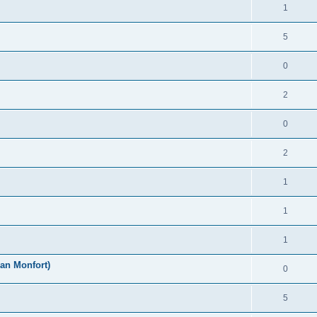
1
5
0
2
0
2
1
1
1
an Monfort)
0
5