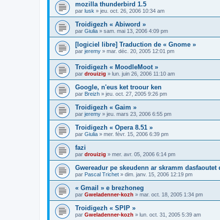
mozilla thunderbird 1.5
par
lusk
»
jeu. oct. 26, 2006 10:34 am
Troidigezh « Abiword »
par
Giulia
»
sam. mai 13, 2006 4:09 pm
[logiciel libre] Traduction de « Gnome »
par
jeremy
»
mar. déc. 20, 2005 12:01 pm
Troidigezh « MoodleMoot »
par
drouizig
»
lun. juin 26, 2006 11:10 am
Google, n'eus ket troour ken
par
Breizh
»
jeu. oct. 27, 2005 9:26 pm
Troidigezh « Gaim »
par
jeremy
»
jeu. mars 23, 2006 6:55 pm
Troidigezh « Opera 8.51 »
par
Giulia
»
mer. févr. 15, 2006 6:39 pm
fazi
par
drouizig
»
mer. avr. 05, 2006 6:14 pm
Gwereadur pe skeudenn ar skramm dasfaoutet
par
Pascal Trichet
»
dim. janv. 15, 2006 12:19 pm
« Gmail » e brezhoneg
par
Gweladenner-kozh
»
mar. oct. 18, 2005 1:34 pm
Troidigezh « SPIP »
par
Gweladenner-kozh
»
lun. oct. 31, 2005 5:39 am