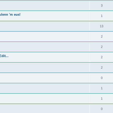
3
ulenn 'm eus!
1
13
2
2
dit...
2
2
0
1
1
0