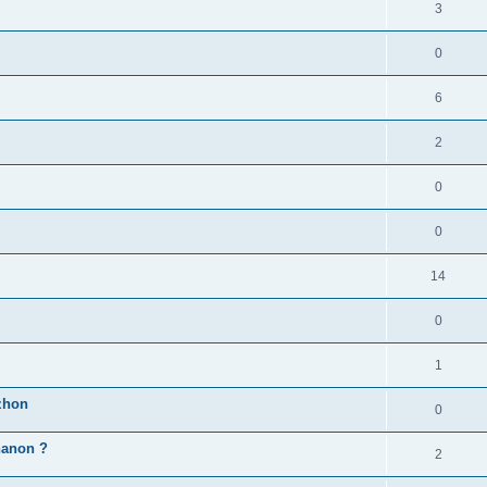
3
0
6
2
0
0
14
0
1
zhon
0
'hanon ?
2