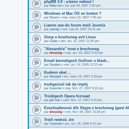
phpBB 3.0 : a-benn nebeut !
par
Malo-net
»
lun. juin 04, 2007 1:50 pm
Windows et Mac OS en breton ?
par
Reuvé
»
mar. mars 20, 2007 7:45 am
Liamm war-du forom treiñ Joomla
par
yannig
»
mer. mai 30, 2007 10:31 am
Gimp e brezhoneg evit Linux
par
Giulia
»
dim. avr. 01, 2007 11:05 pm
"Alexandrie" troet e brezhoneg
par
drouizig
»
mar. avr. 03, 2007 8:43 am
Emañ kevredigezh Gulliver o klask...
par
Doudou
»
ven. oct. 14, 2005 12:33 am
Kudenn ebet ...
par
Margaid
»
lun. mars 19, 2007 3:29 pm
trodigezioù lak da implij
par
Gwennin
»
mar. févr. 27, 2007 8:22 pm
Troidigezh Opera hizivaet
par
jañ-mai
»
sam. févr. 17, 2007 3:15 pm
Evezhiadennoù d/b Skype e brezhoneg (gant Al
par
drouizig
»
ven. févr. 09, 2007 10:28 am
Treiñ restroù .trn
par
Gwenael
»
jeu. oct. 26, 2006 6:47 pm