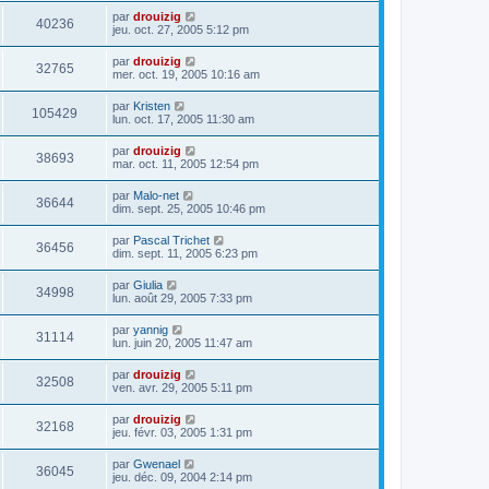
par
drouizig
40236
jeu. oct. 27, 2005 5:12 pm
par
drouizig
32765
mer. oct. 19, 2005 10:16 am
par
Kristen
105429
lun. oct. 17, 2005 11:30 am
par
drouizig
38693
mar. oct. 11, 2005 12:54 pm
par
Malo-net
36644
dim. sept. 25, 2005 10:46 pm
par
Pascal Trichet
36456
dim. sept. 11, 2005 6:23 pm
par
Giulia
34998
lun. août 29, 2005 7:33 pm
par
yannig
31114
lun. juin 20, 2005 11:47 am
par
drouizig
32508
ven. avr. 29, 2005 5:11 pm
par
drouizig
32168
jeu. févr. 03, 2005 1:31 pm
par
Gwenael
36045
jeu. déc. 09, 2004 2:14 pm