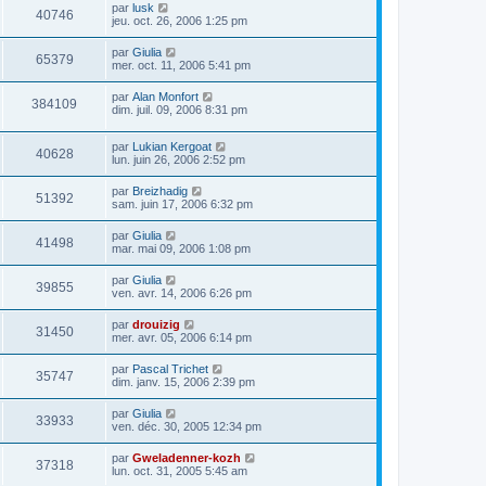
par
lusk
40746
jeu. oct. 26, 2006 1:25 pm
par
Giulia
65379
mer. oct. 11, 2006 5:41 pm
par
Alan Monfort
384109
dim. juil. 09, 2006 8:31 pm
par
Lukian Kergoat
40628
lun. juin 26, 2006 2:52 pm
par
Breizhadig
51392
sam. juin 17, 2006 6:32 pm
par
Giulia
41498
mar. mai 09, 2006 1:08 pm
par
Giulia
39855
ven. avr. 14, 2006 6:26 pm
par
drouizig
31450
mer. avr. 05, 2006 6:14 pm
par
Pascal Trichet
35747
dim. janv. 15, 2006 2:39 pm
par
Giulia
33933
ven. déc. 30, 2005 12:34 pm
par
Gweladenner-kozh
37318
lun. oct. 31, 2005 5:45 am