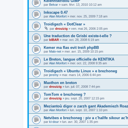
Kelennskridoù GIMP
par
Belvar
»
sam. févr. 13, 2010 10:12 am
Inkscape 0.47
par
Alan Monfort
»
mer. nov. 25, 2009 7:18 am
Troidigezh « DotClear »
par
drouizig
»
ven. mai 26, 2006 2:05 pm
Une traduction de Grisbi existe-t-elle ?
par
bIBAR
»
mar. oct. 28, 2008 6:19 am
Kemer ma flas evit treiñ phpBB
par
Malo-net
»
mer. avr. 15, 2009 10:15 pm
Le Breton, langue officielle de KENTIKA
par
Alan Monfort
»
mer. oct. 22, 2008 9:35 am
Troidigezh « Ubuntu Linux » e brezhoneg
par
jeremy
»
mar. mars 14, 2006 6:44 pm
Maxthon en breton
par
drouizig
»
lun. juil. 07, 2008 7:44 pm
TomTom e brezhoneg ?
par
drouizig
»
jeu. sept. 20, 2007 12:15 pm
Meziantoù digor o zarzh gant Akademiezh Roa
par
Alan Monfort
»
lun. sept. 10, 2007 1:10 pm
Netvibes e brezhoneg : piv a c'hallfe sikour ac
par
ki-dour
»
lun. avr. 30, 2007 1:35 pm