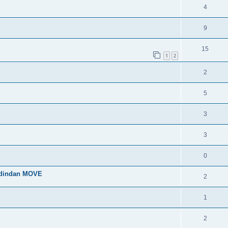
4
9
15
1
2
2
5
3
3
0
 dindan MOVE
2
1
2