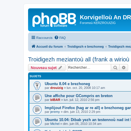
Korvigelloù An D
Foromoù KERZROUIZIG
Raccourcis
FAQ
Accueil du forum
Troidigezh e brezhoneg
Troidigezh mez
Troidigezh meziantoù all (frank a wirio
Recher
Re
Nouveau sujet
SUJETS
Ubuntu 8.04 e brezhoneg
par
drouizig
»
lun. oct. 20, 2008 10:17 am
Une affiche pour GCompris en breton
par
bIBAR
»
lun. juil. 12, 2010 2:56 pm
Implijout Firefox (hag ar re all) e brezhoneg ga
par
jeremy
»
dim. juin 13, 2010 2:29 pm
Ubuntu 10.04: Dibab yezh an testennoù nad int k
par
Michel
»
dim. juin 06, 2010 10:34 am