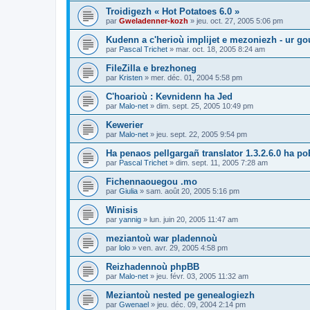
Troidigezh « Hot Potatoes 6.0 »
par
Gweladenner-kozh
»
jeu. oct. 27, 2005 5:06 pm
Kudenn a c'herioù implijet e mezoniezh - ur go
par
Pascal Trichet
»
mar. oct. 18, 2005 8:24 am
FileZilla e brezhoneg
par
Kristen
»
mer. déc. 01, 2004 5:58 pm
C'hoarioù : Kevnidenn ha Jed
par
Malo-net
»
dim. sept. 25, 2005 10:49 pm
Kewerier
par
Malo-net
»
jeu. sept. 22, 2005 9:54 pm
Ha penaos pellgargañ translator 1.3.2.6.0 ha poE
par
Pascal Trichet
»
dim. sept. 11, 2005 7:28 am
Fichennaouegou .mo
par
Giulia
»
sam. août 20, 2005 5:16 pm
Winisis
par
yannig
»
lun. juin 20, 2005 11:47 am
meziantoù war pladennoù
par
lolo
»
ven. avr. 29, 2005 4:58 pm
Reizhadennoù phpBB
par
Malo-net
»
jeu. févr. 03, 2005 11:32 am
Meziantoù nested pe genealogiezh
par
Gwenael
»
jeu. déc. 09, 2004 2:14 pm