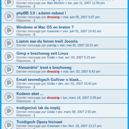
Dernier message par
Alan Monfort
«
lun. juin 11, 2007 12:59 pm
Réponses :
2
phpBB 3.0 : a-benn nebeut !
Dernier message par
drouizig
«
mar. juin 05, 2007 5:07 pm
Réponses :
1
Windows et Mac OS en breton ?
Dernier message par
Gwennin
«
ven. juin 01, 2007 10:42 am
Réponses :
5
Liamm war-du forom treiñ Joomla
Dernier message par
yannig
«
mer. mai 30, 2007 10:31 am
Gimp e brezhoneg evit Linux
Dernier message par
Giulia
«
mar. avr. 03, 2007 5:15 pm
Réponses :
2
"Alexandrie" troet e brezhoneg
Dernier message par
drouizig
«
mar. avr. 03, 2007 8:43 am
Emañ kevredigezh Gulliver o klask...
Dernier message par
Giulia
«
dim. avr. 01, 2007 10:42 pm
Réponses :
2
Kudenn ebet ...
Dernier message par
drouizig
«
lun. mars 19, 2007 3:39 pm
Réponses :
1
trodigezioù lak da implij
Dernier message par
Giulia
«
jeu. mars 08, 2007 2:55 pm
Réponses :
1
Troidigezh Opera hizivaet
Dernier message par
Gwenael
«
lun. févr. 19, 2007 12:17 pm