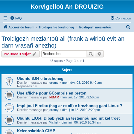
Korvigelloù An DROUIZIG
FAQ
Connexion
R
Accueil du forum
Troidigezh e brezhoneg
Troidigezh meziantoù all (frank a wirioù evit an darn vrasañ anezho)
e
Troidigezh meziantoù all (frank a wirioù evit an
c
darn vrasañ anezho)
h
Rechercher
Recherche avanc
Nouveau sujet
e
48 sujets • Page
1
sur
1
r
Sujets
c
h
Ubuntu 8.04 e brezhoneg
Dernier message par
jeremy
«
mer. févr. 03, 2010 9:40 am
e
Réponses :
9
r
Une affiche pour GCompris en breton
Dernier message par
bIBAR
«
lun. juil. 12, 2010 2:56 pm
Implijout Firefox (hag ar re all) e brezhoneg gant Linux ?
Dernier message par
jeremy
«
dim. juin 13, 2010 2:29 pm
Ubuntu 10.04: Dibab yezh an testennoù nad int ket troet
Dernier message par
Michel
«
dim. juin 06, 2010 10:34 am
Kelennskridoù GIMP