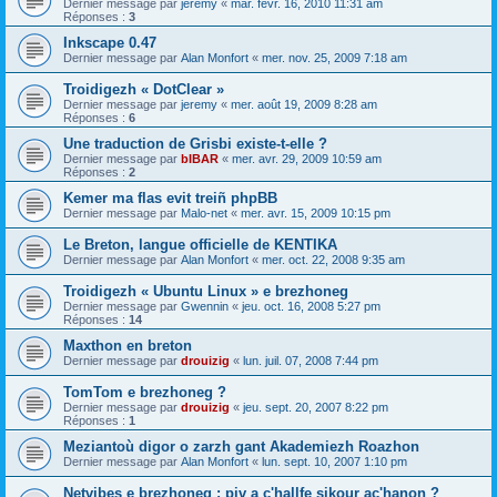
Dernier message par
jeremy
«
mar. févr. 16, 2010 11:31 am
Réponses :
3
Inkscape 0.47
Dernier message par
Alan Monfort
«
mer. nov. 25, 2009 7:18 am
Troidigezh « DotClear »
Dernier message par
jeremy
«
mer. août 19, 2009 8:28 am
Réponses :
6
Une traduction de Grisbi existe-t-elle ?
Dernier message par
bIBAR
«
mer. avr. 29, 2009 10:59 am
Réponses :
2
Kemer ma flas evit treiñ phpBB
Dernier message par
Malo-net
«
mer. avr. 15, 2009 10:15 pm
Le Breton, langue officielle de KENTIKA
Dernier message par
Alan Monfort
«
mer. oct. 22, 2008 9:35 am
Troidigezh « Ubuntu Linux » e brezhoneg
Dernier message par
Gwennin
«
jeu. oct. 16, 2008 5:27 pm
Réponses :
14
Maxthon en breton
Dernier message par
drouizig
«
lun. juil. 07, 2008 7:44 pm
TomTom e brezhoneg ?
Dernier message par
drouizig
«
jeu. sept. 20, 2007 8:22 pm
Réponses :
1
Meziantoù digor o zarzh gant Akademiezh Roazhon
Dernier message par
Alan Monfort
«
lun. sept. 10, 2007 1:10 pm
Netvibes e brezhoneg : piv a c'hallfe sikour ac'hanon ?