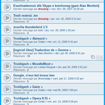
Réponses :
1
Evezhiadennoù d/b Skype e brezhoneg (gant Alan Monfort)
Dernier message par
drouizig
«
ven. févr. 09, 2007 10:28 am
Treiñ restroù .trn
Dernier message par
drouizig
«
jeu. oct. 26, 2006 8:12 pm
Réponses :
5
mozilla thunderbird 1.5
Dernier message par
lusk
«
jeu. oct. 26, 2006 1:25 pm
Réponses :
4
Troidigezh « Abiword »
Dernier message par
Giulia
«
mer. oct. 11, 2006 5:41 pm
Réponses :
9
[logiciel libre] Traduction de « Gnome »
Dernier message par
Alan Monfort
«
dim. juil. 09, 2006 8:31 pm
Réponses :
15
1
2
Troidigezh « MoodleMoot »
Dernier message par
Lukian Kergoat
«
lun. juin 26, 2006 2:52 pm
Réponses :
2
Google, n'eus ket troour ken
Dernier message par
Breizhadig
«
sam. juin 17, 2006 6:32 pm
Réponses :
5
Troidigezh « Gaim »
Dernier message par
Giulia
«
mar. mai 09, 2006 1:08 pm
Réponses :
3
Troidigezh « Opera 8.51 »
Dernier message par
Giulia
«
ven. avr. 14, 2006 6:26 pm
Réponses :
3