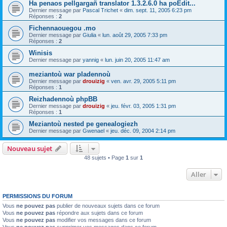
Ha penaos pellgargañ translator 1.3.2.6.0 ha poEdit...
Dernier message par
Pascal Trichet
«
dim. sept. 11, 2005 6:23 pm
Réponses :
2
Fichennaouegou .mo
Dernier message par
Giulia
«
lun. août 29, 2005 7:33 pm
Réponses :
2
Winisis
Dernier message par
yannig
«
lun. juin 20, 2005 11:47 am
meziantoù war pladennoù
Dernier message par
drouizig
«
ven. avr. 29, 2005 5:11 pm
Réponses :
1
Reizhadennoù phpBB
Dernier message par
drouizig
«
jeu. févr. 03, 2005 1:31 pm
Réponses :
1
Meziantoù nested pe genealogiezh
Dernier message par
Gwenael
«
jeu. déc. 09, 2004 2:14 pm
Nouveau sujet
48 sujets • Page
1
sur
1
Aller
PERMISSIONS DU FORUM
Vous
ne pouvez pas
publier de nouveaux sujets dans ce forum
Vous
ne pouvez pas
répondre aux sujets dans ce forum
Vous
ne pouvez pas
modifier vos messages dans ce forum
Vous
ne pouvez pas
supprimer vos messages dans ce forum