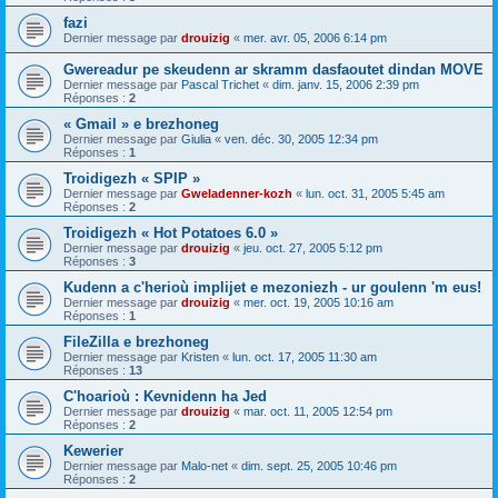
fazi
Dernier message par
drouizig
«
mer. avr. 05, 2006 6:14 pm
Gwereadur pe skeudenn ar skramm dasfaoutet dindan MOVE
Dernier message par
Pascal Trichet
«
dim. janv. 15, 2006 2:39 pm
Réponses :
2
« Gmail » e brezhoneg
Dernier message par
Giulia
«
ven. déc. 30, 2005 12:34 pm
Réponses :
1
Troidigezh « SPIP »
Dernier message par
Gweladenner-kozh
«
lun. oct. 31, 2005 5:45 am
Réponses :
2
Troidigezh « Hot Potatoes 6.0 »
Dernier message par
drouizig
«
jeu. oct. 27, 2005 5:12 pm
Réponses :
3
Kudenn a c'herioù implijet e mezoniezh - ur goulenn 'm eus!
Dernier message par
drouizig
«
mer. oct. 19, 2005 10:16 am
Réponses :
1
FileZilla e brezhoneg
Dernier message par
Kristen
«
lun. oct. 17, 2005 11:30 am
Réponses :
13
C'hoarioù : Kevnidenn ha Jed
Dernier message par
drouizig
«
mar. oct. 11, 2005 12:54 pm
Réponses :
2
Kewerier
Dernier message par
Malo-net
«
dim. sept. 25, 2005 10:46 pm
Réponses :
2