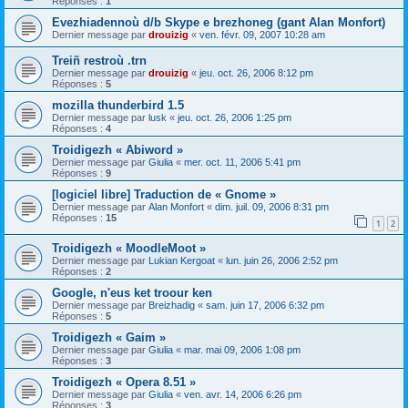
Réponses :
1
Evezhiadennoù d/b Skype e brezhoneg (gant Alan Monfort)
Dernier message par
drouizig
«
ven. févr. 09, 2007 10:28 am
Treiñ restroù .trn
Dernier message par
drouizig
«
jeu. oct. 26, 2006 8:12 pm
Réponses :
5
mozilla thunderbird 1.5
Dernier message par
lusk
«
jeu. oct. 26, 2006 1:25 pm
Réponses :
4
Troidigezh « Abiword »
Dernier message par
Giulia
«
mer. oct. 11, 2006 5:41 pm
Réponses :
9
[logiciel libre] Traduction de « Gnome »
Dernier message par
Alan Monfort
«
dim. juil. 09, 2006 8:31 pm
Réponses :
15
1
2
Troidigezh « MoodleMoot »
Dernier message par
Lukian Kergoat
«
lun. juin 26, 2006 2:52 pm
Réponses :
2
Google, n'eus ket troour ken
Dernier message par
Breizhadig
«
sam. juin 17, 2006 6:32 pm
Réponses :
5
Troidigezh « Gaim »
Dernier message par
Giulia
«
mar. mai 09, 2006 1:08 pm
Réponses :
3
Troidigezh « Opera 8.51 »
Dernier message par
Giulia
«
ven. avr. 14, 2006 6:26 pm
Réponses :
3