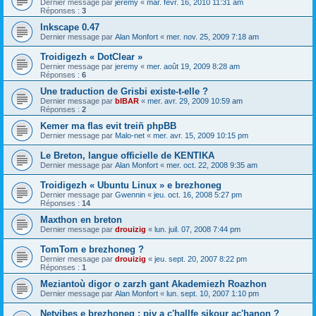
Dernier message par
jeremy
«
mar. févr. 16, 2010 11:31 am
Réponses :
3
Inkscape 0.47
Dernier message par
Alan Monfort
«
mer. nov. 25, 2009 7:18 am
Troidigezh « DotClear »
Dernier message par
jeremy
«
mer. août 19, 2009 8:28 am
Réponses :
6
Une traduction de Grisbi existe-t-elle ?
Dernier message par
bIBAR
«
mer. avr. 29, 2009 10:59 am
Réponses :
2
Kemer ma flas evit treiñ phpBB
Dernier message par
Malo-net
«
mer. avr. 15, 2009 10:15 pm
Le Breton, langue officielle de KENTIKA
Dernier message par
Alan Monfort
«
mer. oct. 22, 2008 9:35 am
Troidigezh « Ubuntu Linux » e brezhoneg
Dernier message par
Gwennin
«
jeu. oct. 16, 2008 5:27 pm
Réponses :
14
Maxthon en breton
Dernier message par
drouizig
«
lun. juil. 07, 2008 7:44 pm
TomTom e brezhoneg ?
Dernier message par
drouizig
«
jeu. sept. 20, 2007 8:22 pm
Réponses :
1
Meziantoù digor o zarzh gant Akademiezh Roazhon
Dernier message par
Alan Monfort
«
lun. sept. 10, 2007 1:10 pm
Netvibes e brezhoneg : piv a c'hallfe sikour ac'hanon ?