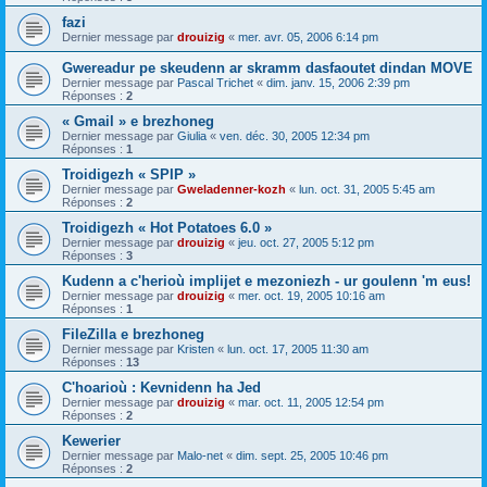
fazi
Dernier message par
drouizig
«
mer. avr. 05, 2006 6:14 pm
Gwereadur pe skeudenn ar skramm dasfaoutet dindan MOVE
Dernier message par
Pascal Trichet
«
dim. janv. 15, 2006 2:39 pm
Réponses :
2
« Gmail » e brezhoneg
Dernier message par
Giulia
«
ven. déc. 30, 2005 12:34 pm
Réponses :
1
Troidigezh « SPIP »
Dernier message par
Gweladenner-kozh
«
lun. oct. 31, 2005 5:45 am
Réponses :
2
Troidigezh « Hot Potatoes 6.0 »
Dernier message par
drouizig
«
jeu. oct. 27, 2005 5:12 pm
Réponses :
3
Kudenn a c'herioù implijet e mezoniezh - ur goulenn 'm eus!
Dernier message par
drouizig
«
mer. oct. 19, 2005 10:16 am
Réponses :
1
FileZilla e brezhoneg
Dernier message par
Kristen
«
lun. oct. 17, 2005 11:30 am
Réponses :
13
C'hoarioù : Kevnidenn ha Jed
Dernier message par
drouizig
«
mar. oct. 11, 2005 12:54 pm
Réponses :
2
Kewerier
Dernier message par
Malo-net
«
dim. sept. 25, 2005 10:46 pm
Réponses :
2