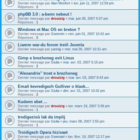
Dernier message par
Alan Monfort
«
lun. juin 11, 2007 12:59 pm
Réponses :
2
phpBB 3.0 : a-benn nebeut !
Dernier message par
drouizig
«
mar. juin 05, 2007 5:07 pm
Réponses :
1
Windows et Mac OS en breton ?
Dernier message par
Gwennin
«
ven. juin 01, 2007 10:42 am
Réponses :
5
Liamm war-du forom treiñ Joomla
Dernier message par
yannig
«
mer. mai 30, 2007 10:31 am
Gimp e brezhoneg evit Linux
Dernier message par
Giulia
«
mar. avr. 03, 2007 5:15 pm
Réponses :
2
"Alexandrie" troet e brezhoneg
Dernier message par
drouizig
«
mar. avr. 03, 2007 8:43 am
Emañ kevredigezh Gulliver o klask...
Dernier message par
Giulia
«
dim. avr. 01, 2007 10:42 pm
Réponses :
2
Kudenn ebet ...
Dernier message par
drouizig
«
lun. mars 19, 2007 3:39 pm
Réponses :
1
trodigezioù lak da implij
Dernier message par
Giulia
«
jeu. mars 08, 2007 2:55 pm
Réponses :
1
Troidigezh Opera hizivaet
Dernier message par
Gwenael
«
lun. févr. 19, 2007 12:17 pm