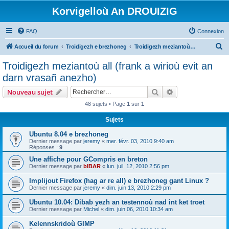
Korvigelloù An DROUIZIG
FAQ
Connexion
R
Accueil du forum
Troidigezh e brezhoneg
Troidigezh meziantoù all (frank a wirioù evit an darn vrasañ anezho)
e
Troidigezh meziantoù all (frank a wirioù evit an
c
darn vrasañ anezho)
h
Rechercher
Recherche avanc
Nouveau sujet
e
48 sujets • Page
1
sur
1
r
Sujets
c
h
Ubuntu 8.04 e brezhoneg
Dernier message par
jeremy
«
mer. févr. 03, 2010 9:40 am
e
Réponses :
9
r
Une affiche pour GCompris en breton
Dernier message par
bIBAR
«
lun. juil. 12, 2010 2:56 pm
Implijout Firefox (hag ar re all) e brezhoneg gant Linux ?
Dernier message par
jeremy
«
dim. juin 13, 2010 2:29 pm
Ubuntu 10.04: Dibab yezh an testennoù nad int ket troet
Dernier message par
Michel
«
dim. juin 06, 2010 10:34 am
Kelennskridoù GIMP