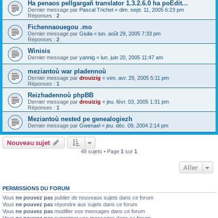
Ha penaos pellgargañ translator 1.3.2.6.0 ha poEdit...
Dernier message par
Pascal Trichet
«
dim. sept. 11, 2005 6:23 pm
Réponses :
2
Fichennaouegou .mo
Dernier message par
Giulia
«
lun. août 29, 2005 7:33 pm
Réponses :
2
Winisis
Dernier message par
yannig
«
lun. juin 20, 2005 11:47 am
meziantoù war pladennoù
Dernier message par
drouizig
«
ven. avr. 29, 2005 5:11 pm
Réponses :
1
Reizhadennoù phpBB
Dernier message par
drouizig
«
jeu. févr. 03, 2005 1:31 pm
Réponses :
1
Meziantoù nested pe genealogiezh
Dernier message par
Gwenael
«
jeu. déc. 09, 2004 2:14 pm
Nouveau sujet
48 sujets • Page
1
sur
1
Aller
PERMISSIONS DU FORUM
Vous
ne pouvez pas
publier de nouveaux sujets dans ce forum
Vous
ne pouvez pas
répondre aux sujets dans ce forum
Vous
ne pouvez pas
modifier vos messages dans ce forum
Vous
ne pouvez pas
supprimer vos messages dans ce forum