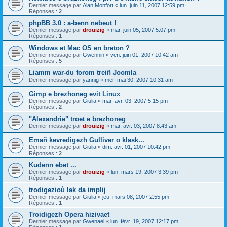
Dernier message par
Alan Monfort
«
lun. juin 11, 2007 12:59 pm
Réponses :
2
phpBB 3.0 : a-benn nebeut !
Dernier message par
drouizig
«
mar. juin 05, 2007 5:07 pm
Réponses :
1
Windows et Mac OS en breton ?
Dernier message par
Gwennin
«
ven. juin 01, 2007 10:42 am
Réponses :
5
Liamm war-du forom treiñ Joomla
Dernier message par
yannig
«
mer. mai 30, 2007 10:31 am
Gimp e brezhoneg evit Linux
Dernier message par
Giulia
«
mar. avr. 03, 2007 5:15 pm
Réponses :
2
"Alexandrie" troet e brezhoneg
Dernier message par
drouizig
«
mar. avr. 03, 2007 8:43 am
Emañ kevredigezh Gulliver o klask...
Dernier message par
Giulia
«
dim. avr. 01, 2007 10:42 pm
Réponses :
2
Kudenn ebet ...
Dernier message par
drouizig
«
lun. mars 19, 2007 3:39 pm
Réponses :
1
trodigezioù lak da implij
Dernier message par
Giulia
«
jeu. mars 08, 2007 2:55 pm
Réponses :
1
Troidigezh Opera hizivaet
Dernier message par
Gwenael
«
lun. févr. 19, 2007 12:17 pm