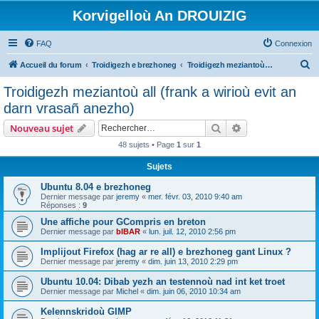
Korvigelloù An DROUIZIG
FAQ
Connexion
R
Accueil du forum
Troidigezh e brezhoneg
Troidigezh meziantoù all (frank a wirioù evit an darn vrasañ anezho)
e
Troidigezh meziantoù all (frank a wirioù evit an
c
darn vrasañ anezho)
h
Rechercher
Recherche avanc
Nouveau sujet
e
48 sujets • Page
1
sur
1
r
Sujets
c
h
Ubuntu 8.04 e brezhoneg
Dernier message par
jeremy
«
mer. févr. 03, 2010 9:40 am
e
Réponses :
9
r
Une affiche pour GCompris en breton
Dernier message par
bIBAR
«
lun. juil. 12, 2010 2:56 pm
Implijout Firefox (hag ar re all) e brezhoneg gant Linux ?
Dernier message par
jeremy
«
dim. juin 13, 2010 2:29 pm
Ubuntu 10.04: Dibab yezh an testennoù nad int ket troet
Dernier message par
Michel
«
dim. juin 06, 2010 10:34 am
Kelennskridoù GIMP