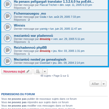
Ha penaos pellgargañ translator 1.3.2.6.0 ha poEdit...
Dernier message par
Pascal Trichet
«
dim. sept. 11, 2005 6:23 pm
Réponses :
2
Fichennaouegou .mo
Dernier message par
Giulia
«
lun. août 29, 2005 7:33 pm
Réponses :
2
Winisis
Dernier message par
yannig
«
lun. juin 20, 2005 11:47 am
meziantoù war pladennoù
Dernier message par
drouizig
«
ven. avr. 29, 2005 5:11 pm
Réponses :
1
Reizhadennoù phpBB
Dernier message par
drouizig
«
jeu. févr. 03, 2005 1:31 pm
Réponses :
1
Meziantoù nested pe genealogiezh
Dernier message par
Gwenael
«
jeu. déc. 09, 2004 2:14 pm
Nouveau sujet
48 sujets • Page
1
sur
1
Aller
PERMISSIONS DU FORUM
Vous
ne pouvez pas
publier de nouveaux sujets dans ce forum
Vous
ne pouvez pas
répondre aux sujets dans ce forum
Vous
ne pouvez pas
modifier vos messages dans ce forum
Vous
ne pouvez pas
supprimer vos messages dans ce forum