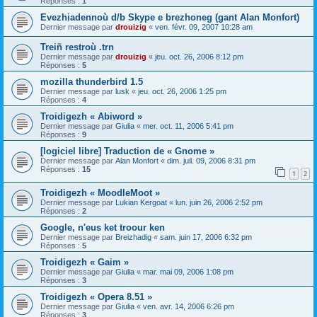
Réponses :
1
Evezhiadennoù d/b Skype e brezhoneg (gant Alan Monfort)
Dernier message par
drouizig
«
ven. févr. 09, 2007 10:28 am
Treiñ restroù .trn
Dernier message par
drouizig
«
jeu. oct. 26, 2006 8:12 pm
Réponses :
5
mozilla thunderbird 1.5
Dernier message par
lusk
«
jeu. oct. 26, 2006 1:25 pm
Réponses :
4
Troidigezh « Abiword »
Dernier message par
Giulia
«
mer. oct. 11, 2006 5:41 pm
Réponses :
9
[logiciel libre] Traduction de « Gnome »
Dernier message par
Alan Monfort
«
dim. juil. 09, 2006 8:31 pm
Réponses :
15
1
2
Troidigezh « MoodleMoot »
Dernier message par
Lukian Kergoat
«
lun. juin 26, 2006 2:52 pm
Réponses :
2
Google, n'eus ket troour ken
Dernier message par
Breizhadig
«
sam. juin 17, 2006 6:32 pm
Réponses :
5
Troidigezh « Gaim »
Dernier message par
Giulia
«
mar. mai 09, 2006 1:08 pm
Réponses :
3
Troidigezh « Opera 8.51 »
Dernier message par
Giulia
«
ven. avr. 14, 2006 6:26 pm
Réponses :
3