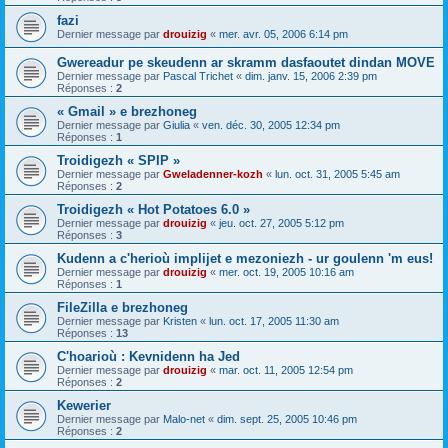
fazi
Dernier message par
drouizig
«
mer. avr. 05, 2006 6:14 pm
Gwereadur pe skeudenn ar skramm dasfaoutet dindan MOVE
Dernier message par
Pascal Trichet
«
dim. janv. 15, 2006 2:39 pm
Réponses :
2
« Gmail » e brezhoneg
Dernier message par
Giulia
«
ven. déc. 30, 2005 12:34 pm
Réponses :
1
Troidigezh « SPIP »
Dernier message par
Gweladenner-kozh
«
lun. oct. 31, 2005 5:45 am
Réponses :
2
Troidigezh « Hot Potatoes 6.0 »
Dernier message par
drouizig
«
jeu. oct. 27, 2005 5:12 pm
Réponses :
3
Kudenn a c'herioù implijet e mezoniezh - ur goulenn 'm eus!
Dernier message par
drouizig
«
mer. oct. 19, 2005 10:16 am
Réponses :
1
FileZilla e brezhoneg
Dernier message par
Kristen
«
lun. oct. 17, 2005 11:30 am
Réponses :
13
C'hoarioù : Kevnidenn ha Jed
Dernier message par
drouizig
«
mar. oct. 11, 2005 12:54 pm
Réponses :
2
Kewerier
Dernier message par
Malo-net
«
dim. sept. 25, 2005 10:46 pm
Réponses :
2