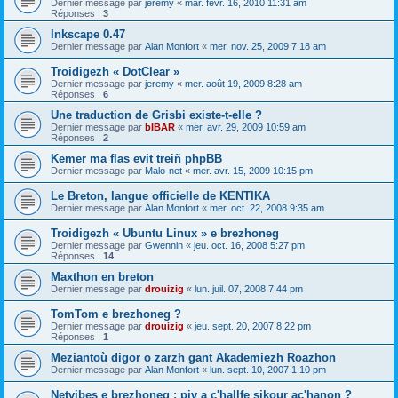
Dernier message par
jeremy
«
mar. févr. 16, 2010 11:31 am
Réponses :
3
Inkscape 0.47
Dernier message par
Alan Monfort
«
mer. nov. 25, 2009 7:18 am
Troidigezh « DotClear »
Dernier message par
jeremy
«
mer. août 19, 2009 8:28 am
Réponses :
6
Une traduction de Grisbi existe-t-elle ?
Dernier message par
bIBAR
«
mer. avr. 29, 2009 10:59 am
Réponses :
2
Kemer ma flas evit treiñ phpBB
Dernier message par
Malo-net
«
mer. avr. 15, 2009 10:15 pm
Le Breton, langue officielle de KENTIKA
Dernier message par
Alan Monfort
«
mer. oct. 22, 2008 9:35 am
Troidigezh « Ubuntu Linux » e brezhoneg
Dernier message par
Gwennin
«
jeu. oct. 16, 2008 5:27 pm
Réponses :
14
Maxthon en breton
Dernier message par
drouizig
«
lun. juil. 07, 2008 7:44 pm
TomTom e brezhoneg ?
Dernier message par
drouizig
«
jeu. sept. 20, 2007 8:22 pm
Réponses :
1
Meziantoù digor o zarzh gant Akademiezh Roazhon
Dernier message par
Alan Monfort
«
lun. sept. 10, 2007 1:10 pm
Netvibes e brezhoneg : piv a c'hallfe sikour ac'hanon ?