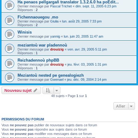
Ha penaos pellgargañ translator 1.3.2.6.0 ha poEdit...
Dernier message par
Pascal Trichet
«
dim. sept. 11, 2005 6:23 pm
Réponses :
2
Fichennaouegou .mo
Dernier message par
Giulia
«
lun. août 29, 2005 7:33 pm
Réponses :
2
Winisis
Dernier message par
yannig
«
lun. juin 20, 2005 11:47 am
meziantoù war pladennoù
Dernier message par
drouizig
«
ven. avr. 29, 2005 5:11 pm
Réponses :
1
Reizhadennoù phpBB
Dernier message par
drouizig
«
jeu. févr. 03, 2005 1:31 pm
Réponses :
1
Meziantoù nested pe genealogiezh
Dernier message par
Gwenael
«
jeu. déc. 09, 2004 2:14 pm
Nouveau sujet
48 sujets • Page
1
sur
1
Aller
PERMISSIONS DU FORUM
Vous
ne pouvez pas
publier de nouveaux sujets dans ce forum
Vous
ne pouvez pas
répondre aux sujets dans ce forum
Vous
ne pouvez pas
modifier vos messages dans ce forum
Vous
ne pouvez pas
supprimer vos messages dans ce forum