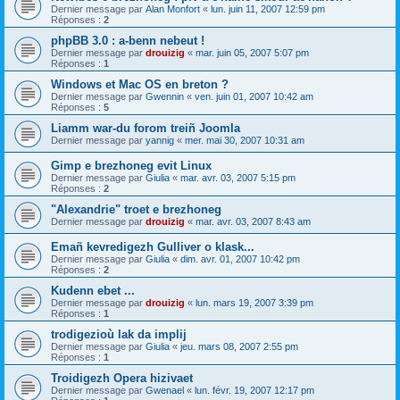
Dernier message par
Alan Monfort
«
lun. juin 11, 2007 12:59 pm
Réponses :
2
phpBB 3.0 : a-benn nebeut !
Dernier message par
drouizig
«
mar. juin 05, 2007 5:07 pm
Réponses :
1
Windows et Mac OS en breton ?
Dernier message par
Gwennin
«
ven. juin 01, 2007 10:42 am
Réponses :
5
Liamm war-du forom treiñ Joomla
Dernier message par
yannig
«
mer. mai 30, 2007 10:31 am
Gimp e brezhoneg evit Linux
Dernier message par
Giulia
«
mar. avr. 03, 2007 5:15 pm
Réponses :
2
"Alexandrie" troet e brezhoneg
Dernier message par
drouizig
«
mar. avr. 03, 2007 8:43 am
Emañ kevredigezh Gulliver o klask...
Dernier message par
Giulia
«
dim. avr. 01, 2007 10:42 pm
Réponses :
2
Kudenn ebet ...
Dernier message par
drouizig
«
lun. mars 19, 2007 3:39 pm
Réponses :
1
trodigezioù lak da implij
Dernier message par
Giulia
«
jeu. mars 08, 2007 2:55 pm
Réponses :
1
Troidigezh Opera hizivaet
Dernier message par
Gwenael
«
lun. févr. 19, 2007 12:17 pm