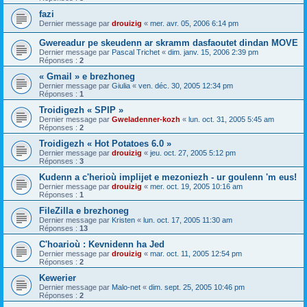
fazi
Dernier message par
drouizig
«
mer. avr. 05, 2006 6:14 pm
Gwereadur pe skeudenn ar skramm dasfaoutet dindan MOVE
Dernier message par
Pascal Trichet
«
dim. janv. 15, 2006 2:39 pm
Réponses :
2
« Gmail » e brezhoneg
Dernier message par
Giulia
«
ven. déc. 30, 2005 12:34 pm
Réponses :
1
Troidigezh « SPIP »
Dernier message par
Gweladenner-kozh
«
lun. oct. 31, 2005 5:45 am
Réponses :
2
Troidigezh « Hot Potatoes 6.0 »
Dernier message par
drouizig
«
jeu. oct. 27, 2005 5:12 pm
Réponses :
3
Kudenn a c'herioù implijet e mezoniezh - ur goulenn 'm eus!
Dernier message par
drouizig
«
mer. oct. 19, 2005 10:16 am
Réponses :
1
FileZilla e brezhoneg
Dernier message par
Kristen
«
lun. oct. 17, 2005 11:30 am
Réponses :
13
C'hoarioù : Kevnidenn ha Jed
Dernier message par
drouizig
«
mar. oct. 11, 2005 12:54 pm
Réponses :
2
Kewerier
Dernier message par
Malo-net
«
dim. sept. 25, 2005 10:46 pm
Réponses :
2