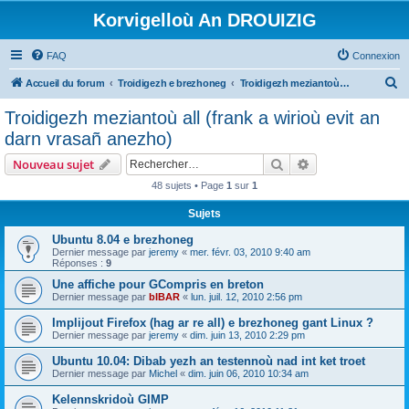
Korvigelloù An DROUIZIG
FAQ
Connexion
R
Accueil du forum
Troidigezh e brezhoneg
Troidigezh meziantoù all (frank a wirioù evit an darn vrasañ anezho)
e
Troidigezh meziantoù all (frank a wirioù evit an
c
darn vrasañ anezho)
h
Rechercher
Recherche avanc
Nouveau sujet
e
48 sujets • Page
1
sur
1
r
Sujets
c
h
Ubuntu 8.04 e brezhoneg
Dernier message par
jeremy
«
mer. févr. 03, 2010 9:40 am
e
Réponses :
9
r
Une affiche pour GCompris en breton
Dernier message par
bIBAR
«
lun. juil. 12, 2010 2:56 pm
Implijout Firefox (hag ar re all) e brezhoneg gant Linux ?
Dernier message par
jeremy
«
dim. juin 13, 2010 2:29 pm
Ubuntu 10.04: Dibab yezh an testennoù nad int ket troet
Dernier message par
Michel
«
dim. juin 06, 2010 10:34 am
Kelennskridoù GIMP