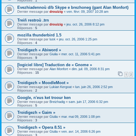
Réponses :
1
Evezhiadennoù d/b Skype e brezhoneg (gant Alan Monfort)
Dernier message par
drouizig
«
ven. févr. 09, 2007 10:28 am
Treiñ restroù .trn
Dernier message par
drouizig
«
jeu. oct. 26, 2006 8:12 pm
Réponses :
5
mozilla thunderbird 1.5
Dernier message par
lusk
«
jeu. oct. 26, 2006 1:25 pm
Réponses :
4
Troidigezh « Abiword »
Dernier message par
Giulia
«
mer. oct. 11, 2006 5:41 pm
Réponses :
9
[logiciel libre] Traduction de « Gnome »
Dernier message par
Alan Monfort
«
dim. juil. 09, 2006 8:31 pm
Réponses :
15
1
2
Troidigezh « MoodleMoot »
Dernier message par
Lukian Kergoat
«
lun. juin 26, 2006 2:52 pm
Réponses :
2
Google, n'eus ket troour ken
Dernier message par
Breizhadig
«
sam. juin 17, 2006 6:32 pm
Réponses :
5
Troidigezh « Gaim »
Dernier message par
Giulia
«
mar. mai 09, 2006 1:08 pm
Réponses :
3
Troidigezh « Opera 8.51 »
Dernier message par
Giulia
«
ven. avr. 14, 2006 6:26 pm
Réponses :
3