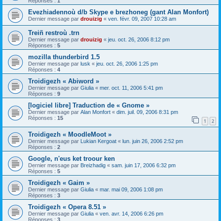
Réponses :
1
Evezhiadennoù d/b Skype e brezhoneg (gant Alan Monfort)
Dernier message par
drouizig
«
ven. févr. 09, 2007 10:28 am
Treiñ restroù .trn
Dernier message par
drouizig
«
jeu. oct. 26, 2006 8:12 pm
Réponses :
5
mozilla thunderbird 1.5
Dernier message par
lusk
«
jeu. oct. 26, 2006 1:25 pm
Réponses :
4
Troidigezh « Abiword »
Dernier message par
Giulia
«
mer. oct. 11, 2006 5:41 pm
Réponses :
9
[logiciel libre] Traduction de « Gnome »
Dernier message par
Alan Monfort
«
dim. juil. 09, 2006 8:31 pm
Réponses :
15
1
2
Troidigezh « MoodleMoot »
Dernier message par
Lukian Kergoat
«
lun. juin 26, 2006 2:52 pm
Réponses :
2
Google, n'eus ket troour ken
Dernier message par
Breizhadig
«
sam. juin 17, 2006 6:32 pm
Réponses :
5
Troidigezh « Gaim »
Dernier message par
Giulia
«
mar. mai 09, 2006 1:08 pm
Réponses :
3
Troidigezh « Opera 8.51 »
Dernier message par
Giulia
«
ven. avr. 14, 2006 6:26 pm
Réponses :
3