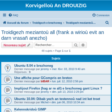
Korvigelloù An DROUIZIG
FAQ
Connexion
R
Accueil du forum
Troidigezh e brezhoneg
Troidigezh meziantoù all (frank a wirioù evit an darn vrasañ anezho)
e
Troidigezh meziantoù all (frank a wirioù evit an
c
darn vrasañ anezho)
h
Rechercher
Recherche avanc
Nouveau sujet
e
48 sujets • Page
1
sur
1
r
Sujets
c
h
Ubuntu 8.04 e brezhoneg
Dernier message par
jeremy
«
mer. févr. 03, 2010 9:40 am
e
Réponses :
9
r
Une affiche pour GCompris en breton
Dernier message par
bIBAR
«
lun. juil. 12, 2010 2:56 pm
Implijout Firefox (hag ar re all) e brezhoneg gant Linux ?
Dernier message par
jeremy
«
dim. juin 13, 2010 2:29 pm
Ubuntu 10.04: Dibab yezh an testennoù nad int ket troet
Dernier message par
Michel
«
dim. juin 06, 2010 10:34 am
Kelennskridoù GIMP