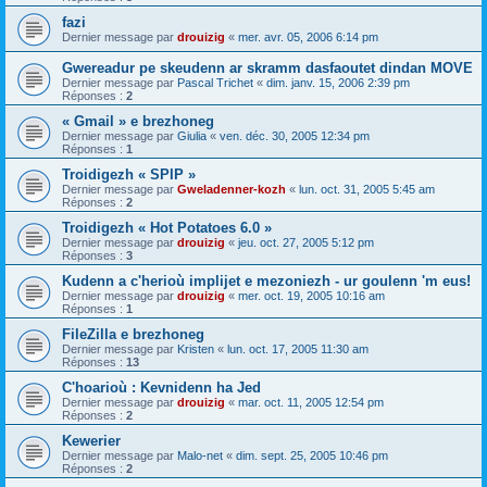
fazi
Dernier message par
drouizig
«
mer. avr. 05, 2006 6:14 pm
Gwereadur pe skeudenn ar skramm dasfaoutet dindan MOVE
Dernier message par
Pascal Trichet
«
dim. janv. 15, 2006 2:39 pm
Réponses :
2
« Gmail » e brezhoneg
Dernier message par
Giulia
«
ven. déc. 30, 2005 12:34 pm
Réponses :
1
Troidigezh « SPIP »
Dernier message par
Gweladenner-kozh
«
lun. oct. 31, 2005 5:45 am
Réponses :
2
Troidigezh « Hot Potatoes 6.0 »
Dernier message par
drouizig
«
jeu. oct. 27, 2005 5:12 pm
Réponses :
3
Kudenn a c'herioù implijet e mezoniezh - ur goulenn 'm eus!
Dernier message par
drouizig
«
mer. oct. 19, 2005 10:16 am
Réponses :
1
FileZilla e brezhoneg
Dernier message par
Kristen
«
lun. oct. 17, 2005 11:30 am
Réponses :
13
C'hoarioù : Kevnidenn ha Jed
Dernier message par
drouizig
«
mar. oct. 11, 2005 12:54 pm
Réponses :
2
Kewerier
Dernier message par
Malo-net
«
dim. sept. 25, 2005 10:46 pm
Réponses :
2