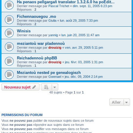
Ha penaos pellgargañ translator 1.3.2.6.0 ha poEdit...
Dernier message par
Pascal Trichet
«
dim. sept. 11, 2005 6:23 pm
Réponses :
2
Fichennaouegou .mo
Dernier message par
Giulia
«
lun. août 29, 2005 7:33 pm
Réponses :
2
Winisis
Dernier message par
yannig
«
lun. juin 20, 2005 11:47 am
meziantoù war pladennoù
Dernier message par
drouizig
«
ven. avr. 29, 2005 5:11 pm
Réponses :
1
Reizhadennoù phpBB
Dernier message par
drouizig
«
jeu. févr. 03, 2005 1:31 pm
Réponses :
1
Meziantoù nested pe genealogiezh
Dernier message par
Gwenael
«
jeu. déc. 09, 2004 2:14 pm
Nouveau sujet
48 sujets • Page
1
sur
1
Aller
PERMISSIONS DU FORUM
Vous
ne pouvez pas
publier de nouveaux sujets dans ce forum
Vous
ne pouvez pas
répondre aux sujets dans ce forum
Vous
ne pouvez pas
modifier vos messages dans ce forum
Vous
ne pouvez pas
supprimer vos messages dans ce forum