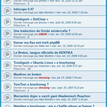
Dernier message par
jeremy
«
mar. févr. 16, 2010 11:31 am
Réponses :
3
Inkscape 0.47
Dernier message par
Alan Monfort
«
mer. nov. 25, 2009 7:18 am
Troidigezh « DotClear »
Dernier message par
jeremy
«
mer. août 19, 2009 8:28 am
Réponses :
6
Une traduction de Grisbi existe-t-elle ?
Dernier message par
bIBAR
«
mer. avr. 29, 2009 10:59 am
Réponses :
2
Kemer ma flas evit treiñ phpBB
Dernier message par
Malo-net
«
mer. avr. 15, 2009 10:15 pm
Le Breton, langue officielle de KENTIKA
Dernier message par
Alan Monfort
«
mer. oct. 22, 2008 9:35 am
Troidigezh « Ubuntu Linux » e brezhoneg
Dernier message par
Gwennin
«
jeu. oct. 16, 2008 5:27 pm
Réponses :
14
Maxthon en breton
Dernier message par
drouizig
«
lun. juil. 07, 2008 7:44 pm
TomTom e brezhoneg ?
Dernier message par
drouizig
«
jeu. sept. 20, 2007 8:22 pm
Réponses :
1
Meziantoù digor o zarzh gant Akademiezh Roazhon
Dernier message par
Alan Monfort
«
lun. sept. 10, 2007 1:10 pm
Netvibes e brezhoneg : piv a c'hallfe sikour ac'hanon ?