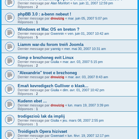
Dernier message par
Alan Monfort
«
lun. juin 11, 2007 12:59 pm
Réponses :
2
phpBB 3.0 : a-benn nebeut !
Dernier message par
drouizig
«
mar. juin 05, 2007 5:07 pm
Réponses :
1
Windows et Mac OS en breton ?
Dernier message par
Gwennin
«
ven. juin 01, 2007 10:42 am
Réponses :
5
Liamm war-du forom treiñ Joomla
Dernier message par
yannig
«
mer. mai 30, 2007 10:31 am
Gimp e brezhoneg evit Linux
Dernier message par
Giulia
«
mar. avr. 03, 2007 5:15 pm
Réponses :
2
"Alexandrie" troet e brezhoneg
Dernier message par
drouizig
«
mar. avr. 03, 2007 8:43 am
Emañ kevredigezh Gulliver o klask...
Dernier message par
Giulia
«
dim. avr. 01, 2007 10:42 pm
Réponses :
2
Kudenn ebet ...
Dernier message par
drouizig
«
lun. mars 19, 2007 3:39 pm
Réponses :
1
trodigezioù lak da implij
Dernier message par
Giulia
«
jeu. mars 08, 2007 2:55 pm
Réponses :
1
Troidigezh Opera hizivaet
Dernier message par
Gwenael
«
lun. févr. 19, 2007 12:17 pm