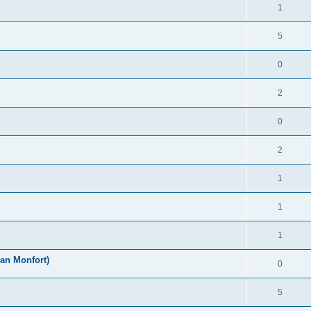
1
5
0
2
0
2
1
1
1
an Monfort)
0
5