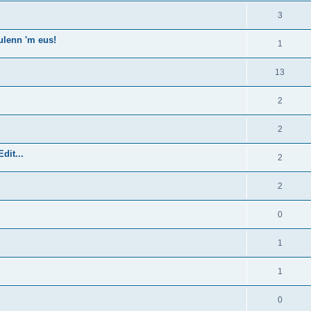
3
ulenn 'm eus!
1
13
2
2
dit...
2
2
0
1
1
0