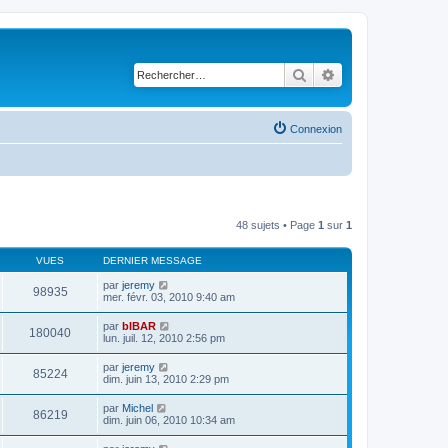
Rechercher
Recherche avancé
Connexion
48 sujets • Page
1
sur
1
VUES
DERNIER MESSAGE
par
jeremy
98935
mer. févr. 03, 2010 9:40 am
par
bIBAR
180040
lun. juil. 12, 2010 2:56 pm
par
jeremy
85224
dim. juin 13, 2010 2:29 pm
par
Michel
86219
dim. juin 06, 2010 10:34 am