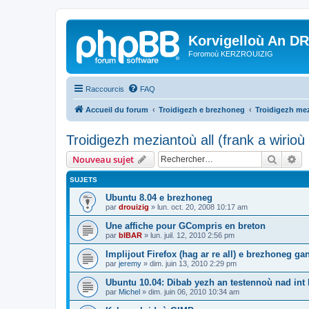
Korvigelloù An D
Foromoù KERZROUIZIG
Raccourcis
FAQ
Accueil du forum
Troidigezh e brezhoneg
Troidigezh mez
Troidigezh meziantoù all (frank a wirio
Recher
Re
Nouveau sujet
SUJETS
Ubuntu 8.04 e brezhoneg
par
drouizig
»
lun. oct. 20, 2008 10:17 am
Une affiche pour GCompris en breton
par
bIBAR
»
lun. juil. 12, 2010 2:56 pm
Implijout Firefox (hag ar re all) e brezhoneg ga
par
jeremy
»
dim. juin 13, 2010 2:29 pm
Ubuntu 10.04: Dibab yezh an testennoù nad int k
par
Michel
»
dim. juin 06, 2010 10:34 am