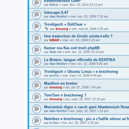
Kelennskridoù GIMP
par
Belvar
»
sam. févr. 13, 2010 10:12 am
Inkscape 0.47
par
Alan Monfort
»
mer. nov. 25, 2009 7:18 am
Troidigezh « DotClear »
par
drouizig
»
ven. mai 26, 2006 2:05 pm
Une traduction de Grisbi existe-t-elle ?
par
bIBAR
»
mar. oct. 28, 2008 6:19 am
Kemer ma flas evit treiñ phpBB
par
Malo-net
»
mer. avr. 15, 2009 10:15 pm
Le Breton, langue officielle de KENTIKA
par
Alan Monfort
»
mer. oct. 22, 2008 9:35 am
Troidigezh « Ubuntu Linux » e brezhoneg
par
jeremy
»
mar. mars 14, 2006 6:44 pm
Maxthon en breton
par
drouizig
»
lun. juil. 07, 2008 7:44 pm
TomTom e brezhoneg ?
par
drouizig
»
jeu. sept. 20, 2007 12:15 pm
Meziantoù digor o zarzh gant Akademiezh Roa
par
Alan Monfort
»
lun. sept. 10, 2007 1:10 pm
Netvibes e brezhoneg : piv a c'hallfe sikour ac
par
ki-dour
»
lun. avr. 30, 2007 1:35 pm