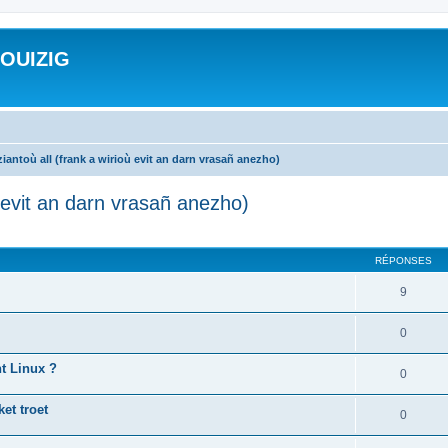
ROUIZIG
iantoù all (frank a wirioù evit an darn vrasañ anezho)
ù evit an darn vrasañ anezho)
cher
cherche avancée
RÉPONSES
9
0
nt Linux ?
0
et troet
0