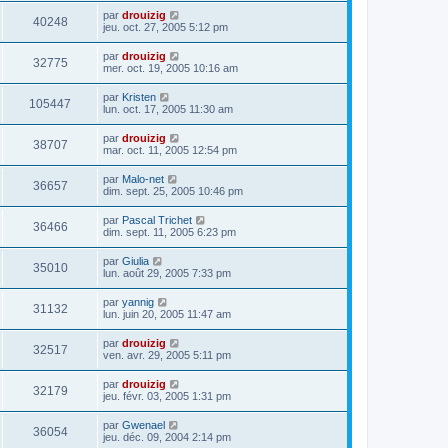
par
drouizig
40248
jeu. oct. 27, 2005 5:12 pm
par
drouizig
32775
mer. oct. 19, 2005 10:16 am
par
Kristen
105447
lun. oct. 17, 2005 11:30 am
par
drouizig
38707
mar. oct. 11, 2005 12:54 pm
par
Malo-net
36657
dim. sept. 25, 2005 10:46 pm
par
Pascal Trichet
36466
dim. sept. 11, 2005 6:23 pm
par
Giulia
35010
lun. août 29, 2005 7:33 pm
par
yannig
31132
lun. juin 20, 2005 11:47 am
par
drouizig
32517
ven. avr. 29, 2005 5:11 pm
par
drouizig
32179
jeu. févr. 03, 2005 1:31 pm
par
Gwenael
36054
jeu. déc. 09, 2004 2:14 pm