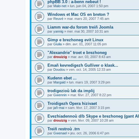
phpBB 3.0 : a-benn nebeut !
par
Malo-net
»
lun. juin 04, 2007 1:50 pm
Windows et Mac OS en breton ?
par
Reuvé
»
mar. mars 20, 2007 7:45 am
Liamm war-du forom treiñ Joomla
par
yannig
»
mer. mai 30, 2007 10:31 am
Gimp e brezhoneg evit Linux
par
Giulia
»
dim. avr. 01, 2007 11:05 pm
"Alexandrie" troet e brezhoneg
par
drouizig
»
mar. avr. 03, 2007 8:43 am
Emañ kevredigezh Gulliver o klask...
par
Doudou
»
ven. oct. 14, 2005 12:33 am
Kudenn ebet ...
par
Margaid
»
lun. mars 19, 2007 3:29 pm
trodigezioù lak da implij
par
Gwennin
»
mar. févr. 27, 2007 8:22 pm
Troidigezh Opera hizivaet
par
jañ-mai
»
sam. févr. 17, 2007 3:15 pm
Evezhiadennoù d/b Skype e brezhoneg (gant Al
par
drouizig
»
ven. févr. 09, 2007 10:28 am
Treiñ restroù .trn
par
Gwenael
»
jeu. oct. 26, 2006 6:47 pm