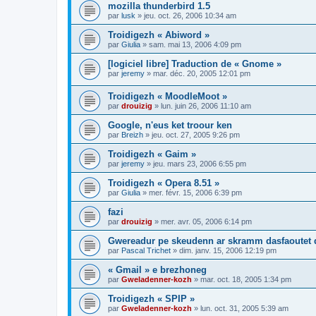
mozilla thunderbird 1.5
par
lusk
»
jeu. oct. 26, 2006 10:34 am
Troidigezh « Abiword »
par
Giulia
»
sam. mai 13, 2006 4:09 pm
[logiciel libre] Traduction de « Gnome »
par
jeremy
»
mar. déc. 20, 2005 12:01 pm
Troidigezh « MoodleMoot »
par
drouizig
»
lun. juin 26, 2006 11:10 am
Google, n'eus ket troour ken
par
Breizh
»
jeu. oct. 27, 2005 9:26 pm
Troidigezh « Gaim »
par
jeremy
»
jeu. mars 23, 2006 6:55 pm
Troidigezh « Opera 8.51 »
par
Giulia
»
mer. févr. 15, 2006 6:39 pm
fazi
par
drouizig
»
mer. avr. 05, 2006 6:14 pm
Gwereadur pe skeudenn ar skramm dasfaoutet
par
Pascal Trichet
»
dim. janv. 15, 2006 12:19 pm
« Gmail » e brezhoneg
par
Gweladenner-kozh
»
mar. oct. 18, 2005 1:34 pm
Troidigezh « SPIP »
par
Gweladenner-kozh
»
lun. oct. 31, 2005 5:39 am