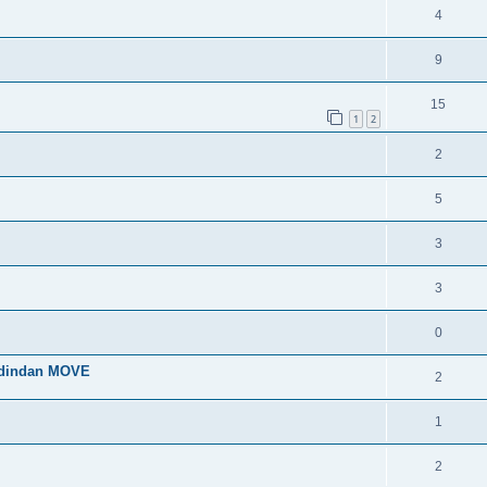
4
9
15
1
2
2
5
3
3
0
 dindan MOVE
2
1
2