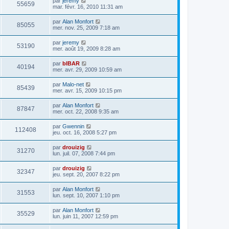
par
jeremy
55659
mar. févr. 16, 2010 11:31 am
par
Alan Monfort
85055
mer. nov. 25, 2009 7:18 am
par
jeremy
53190
mer. août 19, 2009 8:28 am
par
bIBAR
40194
mer. avr. 29, 2009 10:59 am
par
Malo-net
85439
mer. avr. 15, 2009 10:15 pm
par
Alan Monfort
87847
mer. oct. 22, 2008 9:35 am
par
Gwennin
112408
jeu. oct. 16, 2008 5:27 pm
par
drouizig
31270
lun. juil. 07, 2008 7:44 pm
par
drouizig
32347
jeu. sept. 20, 2007 8:22 pm
par
Alan Monfort
31553
lun. sept. 10, 2007 1:10 pm
par
Alan Monfort
35529
lun. juin 11, 2007 12:59 pm