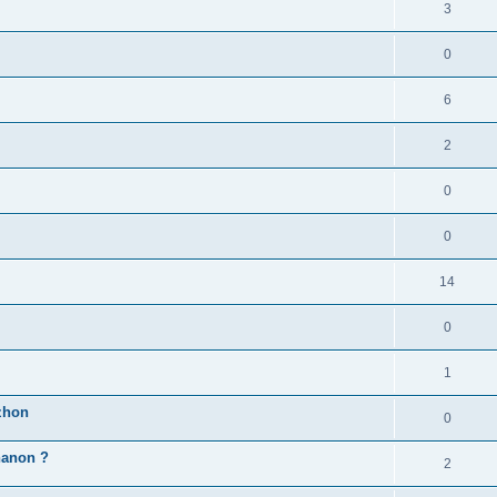
3
0
6
2
0
0
14
0
1
zhon
0
'hanon ?
2