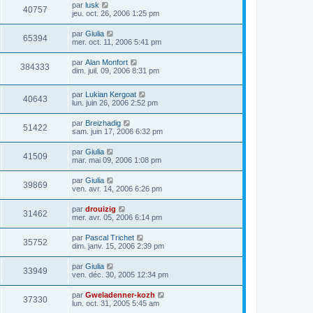
par
lusk
40757
jeu. oct. 26, 2006 1:25 pm
par
Giulia
65394
mer. oct. 11, 2006 5:41 pm
par
Alan Monfort
384333
dim. juil. 09, 2006 8:31 pm
par
Lukian Kergoat
40643
lun. juin 26, 2006 2:52 pm
par
Breizhadig
51422
sam. juin 17, 2006 6:32 pm
par
Giulia
41509
mar. mai 09, 2006 1:08 pm
par
Giulia
39869
ven. avr. 14, 2006 6:26 pm
par
drouizig
31462
mer. avr. 05, 2006 6:14 pm
par
Pascal Trichet
35752
dim. janv. 15, 2006 2:39 pm
par
Giulia
33949
ven. déc. 30, 2005 12:34 pm
par
Gweladenner-kozh
37330
lun. oct. 31, 2005 5:45 am