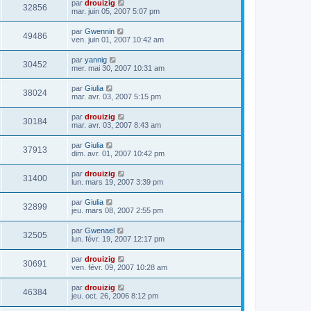
par
drouizig
32856
mar. juin 05, 2007 5:07 pm
par
Gwennin
49486
ven. juin 01, 2007 10:42 am
par
yannig
30452
mer. mai 30, 2007 10:31 am
par
Giulia
38024
mar. avr. 03, 2007 5:15 pm
par
drouizig
30184
mar. avr. 03, 2007 8:43 am
par
Giulia
37913
dim. avr. 01, 2007 10:42 pm
par
drouizig
31400
lun. mars 19, 2007 3:39 pm
par
Giulia
32899
jeu. mars 08, 2007 2:55 pm
par
Gwenael
32505
lun. févr. 19, 2007 12:17 pm
par
drouizig
30691
ven. févr. 09, 2007 10:28 am
par
drouizig
46384
jeu. oct. 26, 2006 8:12 pm