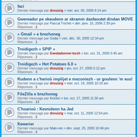
fazi
Dernier message par
drouizig
«
mer. avr. 05, 2006 6:14 pm
Gwereadur pe skeudenn ar skramm dasfaoutet dindan MOVE
Dernier message par
Pascal Trichet
«
dim. janv. 15, 2006 2:39 pm
Réponses :
2
« Gmail » e brezhoneg
Dernier message par
Giulia
«
ven. déc. 30, 2005 12:34 pm
Réponses :
1
Troidigezh « SPIP »
Dernier message par
Gweladenner-kozh
«
lun. oct. 31, 2005 5:45 am
Réponses :
2
Troidigezh « Hot Potatoes 6.0 »
Dernier message par
drouizig
«
jeu. oct. 27, 2005 5:12 pm
Réponses :
3
Kudenn a c'herioù implijet e mezoniezh - ur goulenn 'm eus!
Dernier message par
drouizig
«
mer. oct. 19, 2005 10:16 am
Réponses :
1
FileZilla e brezhoneg
Dernier message par
Kristen
«
lun. oct. 17, 2005 11:30 am
Réponses :
13
C'hoarioù : Kevnidenn ha Jed
Dernier message par
drouizig
«
mar. oct. 11, 2005 12:54 pm
Réponses :
2
Kewerier
Dernier message par
Malo-net
«
dim. sept. 25, 2005 10:46 pm
Réponses :
2