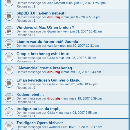
Dernier message par
Alan Monfort
«
lun. juin 11, 2007 12:59 pm
Réponses :
2
phpBB 3.0 : a-benn nebeut !
Dernier message par
drouizig
«
mar. juin 05, 2007 5:07 pm
Réponses :
1
Windows et Mac OS en breton ?
Dernier message par
Gwennin
«
ven. juin 01, 2007 10:42 am
Réponses :
5
Liamm war-du forom treiñ Joomla
Dernier message par
yannig
«
mer. mai 30, 2007 10:31 am
Gimp e brezhoneg evit Linux
Dernier message par
Giulia
«
mar. avr. 03, 2007 5:15 pm
Réponses :
2
"Alexandrie" troet e brezhoneg
Dernier message par
drouizig
«
mar. avr. 03, 2007 8:43 am
Emañ kevredigezh Gulliver o klask...
Dernier message par
Giulia
«
dim. avr. 01, 2007 10:42 pm
Réponses :
2
Kudenn ebet ...
Dernier message par
drouizig
«
lun. mars 19, 2007 3:39 pm
Réponses :
1
trodigezioù lak da implij
Dernier message par
Giulia
«
jeu. mars 08, 2007 2:55 pm
Réponses :
1
Troidigezh Opera hizivaet
Dernier message par
Gwenael
«
lun. févr. 19, 2007 12:17 pm