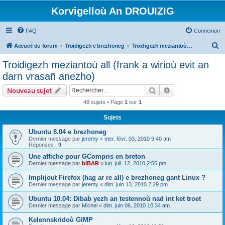
Korvigelloù An DROUIZIG
FAQ
Connexion
R
Accueil du forum
Troidigezh e brezhoneg
Troidigezh meziantoù all (frank a wirioù evit an darn vrasañ anezho)
e
Troidigezh meziantoù all (frank a wirioù evit an
c
darn vrasañ anezho)
h
Rechercher
Recherche avanc
Nouveau sujet
e
48 sujets • Page
1
sur
1
r
Sujets
c
h
Ubuntu 8.04 e brezhoneg
Dernier message par
jeremy
«
mer. févr. 03, 2010 9:40 am
e
Réponses :
9
r
Une affiche pour GCompris en breton
Dernier message par
bIBAR
«
lun. juil. 12, 2010 2:56 pm
Implijout Firefox (hag ar re all) e brezhoneg gant Linux ?
Dernier message par
jeremy
«
dim. juin 13, 2010 2:29 pm
Ubuntu 10.04: Dibab yezh an testennoù nad int ket troet
Dernier message par
Michel
«
dim. juin 06, 2010 10:34 am
Kelennskridoù GIMP