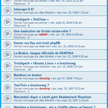
Dernier message par
jeremy
«
mar. févr. 16, 2010 11:31 am
Réponses :
3
Inkscape 0.47
Dernier message par
Alan Monfort
«
mer. nov. 25, 2009 7:18 am
Troidigezh « DotClear »
Dernier message par
jeremy
«
mer. août 19, 2009 8:28 am
Réponses :
6
Une traduction de Grisbi existe-t-elle ?
Dernier message par
bIBAR
«
mer. avr. 29, 2009 10:59 am
Réponses :
2
Kemer ma flas evit treiñ phpBB
Dernier message par
Malo-net
«
mer. avr. 15, 2009 10:15 pm
Le Breton, langue officielle de KENTIKA
Dernier message par
Alan Monfort
«
mer. oct. 22, 2008 9:35 am
Troidigezh « Ubuntu Linux » e brezhoneg
Dernier message par
Gwennin
«
jeu. oct. 16, 2008 5:27 pm
Réponses :
14
Maxthon en breton
Dernier message par
drouizig
«
lun. juil. 07, 2008 7:44 pm
TomTom e brezhoneg ?
Dernier message par
drouizig
«
jeu. sept. 20, 2007 8:22 pm
Réponses :
1
Meziantoù digor o zarzh gant Akademiezh Roazhon
Dernier message par
Alan Monfort
«
lun. sept. 10, 2007 1:10 pm
Netvibes e brezhoneg : piv a c'hallfe sikour ac'hanon ?