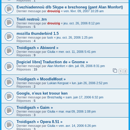
Réponses :
1
Evezhiadennoù d/b Skype e brezhoneg (gant Alan Monfort)
Dernier message par
drouizig
«
ven. févr. 09, 2007 10:28 am
Treiñ restroù .trn
Dernier message par
drouizig
«
jeu. oct. 26, 2006 8:12 pm
Réponses :
5
mozilla thunderbird 1.5
Dernier message par
lusk
«
jeu. oct. 26, 2006 1:25 pm
Réponses :
4
Troidigezh « Abiword »
Dernier message par
Giulia
«
mer. oct. 11, 2006 5:41 pm
Réponses :
9
[logiciel libre] Traduction de « Gnome »
Dernier message par
Alan Monfort
«
dim. juil. 09, 2006 8:31 pm
Réponses :
15
1
2
Troidigezh « MoodleMoot »
Dernier message par
Lukian Kergoat
«
lun. juin 26, 2006 2:52 pm
Réponses :
2
Google, n'eus ket troour ken
Dernier message par
Breizhadig
«
sam. juin 17, 2006 6:32 pm
Réponses :
5
Troidigezh « Gaim »
Dernier message par
Giulia
«
mar. mai 09, 2006 1:08 pm
Réponses :
3
Troidigezh « Opera 8.51 »
Dernier message par
Giulia
«
ven. avr. 14, 2006 6:26 pm
Réponses :
3