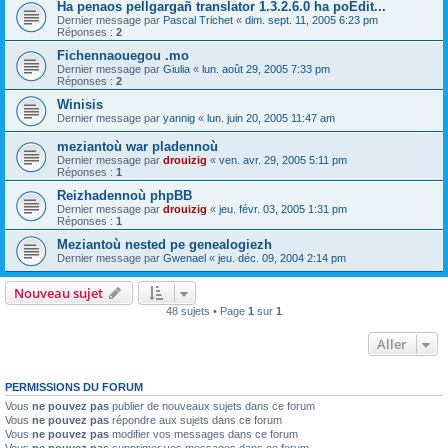
Ha penaos pellgargañ translator 1.3.2.6.0 ha poEdit...
Dernier message par
Pascal Trichet
«
dim. sept. 11, 2005 6:23 pm
Réponses :
2
Fichennaouegou .mo
Dernier message par
Giulia
«
lun. août 29, 2005 7:33 pm
Réponses :
2
Winisis
Dernier message par
yannig
«
lun. juin 20, 2005 11:47 am
meziantoù war pladennoù
Dernier message par
drouizig
«
ven. avr. 29, 2005 5:11 pm
Réponses :
1
Reizhadennoù phpBB
Dernier message par
drouizig
«
jeu. févr. 03, 2005 1:31 pm
Réponses :
1
Meziantoù nested pe genealogiezh
Dernier message par
Gwenael
«
jeu. déc. 09, 2004 2:14 pm
Nouveau sujet
48 sujets • Page
1
sur
1
Aller
PERMISSIONS DU FORUM
Vous
ne pouvez pas
publier de nouveaux sujets dans ce forum
Vous
ne pouvez pas
répondre aux sujets dans ce forum
Vous
ne pouvez pas
modifier vos messages dans ce forum
Vous
ne pouvez pas
supprimer vos messages dans ce forum