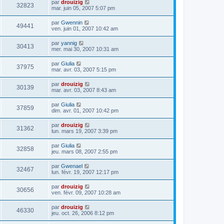
par
drouizig
32823
mar. juin 05, 2007 5:07 pm
par
Gwennin
49441
ven. juin 01, 2007 10:42 am
par
yannig
30413
mer. mai 30, 2007 10:31 am
par
Giulia
37975
mar. avr. 03, 2007 5:15 pm
par
drouizig
30139
mar. avr. 03, 2007 8:43 am
par
Giulia
37859
dim. avr. 01, 2007 10:42 pm
par
drouizig
31362
lun. mars 19, 2007 3:39 pm
par
Giulia
32858
jeu. mars 08, 2007 2:55 pm
par
Gwenael
32467
lun. févr. 19, 2007 12:17 pm
par
drouizig
30656
ven. févr. 09, 2007 10:28 am
par
drouizig
46330
jeu. oct. 26, 2006 8:12 pm