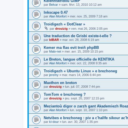
Kelennskridoù GIMP
par
Belvar
»
sam. févr. 13, 2010 10:12 am
Inkscape 0.47
par
Alan Monfort
»
mer. nov. 25, 2009 7:18 am
Troidigezh « DotClear »
par
drouizig
»
ven. mai 26, 2006 2:05 pm
Une traduction de Grisbi existe-t-elle ?
par
bIBAR
»
mar. oct. 28, 2008 6:19 am
Kemer ma flas evit treiñ phpBB
par
Malo-net
»
mer. avr. 15, 2009 10:15 pm
Le Breton, langue officielle de KENTIKA
par
Alan Monfort
»
mer. oct. 22, 2008 9:35 am
Troidigezh « Ubuntu Linux » e brezhoneg
par
jeremy
»
mar. mars 14, 2006 6:44 pm
Maxthon en breton
par
drouizig
»
lun. juil. 07, 2008 7:44 pm
TomTom e brezhoneg ?
par
drouizig
»
jeu. sept. 20, 2007 12:15 pm
Meziantoù digor o zarzh gant Akademiezh Roa
par
Alan Monfort
»
lun. sept. 10, 2007 1:10 pm
Netvibes e brezhoneg : piv a c'hallfe sikour ac
par
ki-dour
»
lun. avr. 30, 2007 1:35 pm