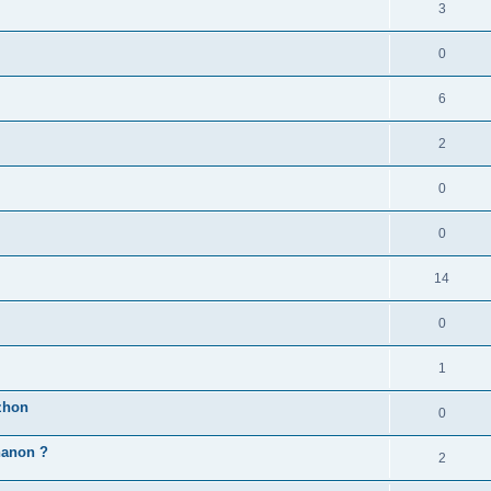
3
0
6
2
0
0
14
0
1
zhon
0
'hanon ?
2