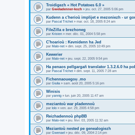
Troidigezh « Hot Potatoes 6.0 »
par
Gweladenner-kozh
»
jeu. oct. 27, 2005 5:06 pm
Kudenn a c'herioù implijet e mezoniezh - ur go
par
Pascal Trichet
»
mar. oct. 18, 2005 8:24 am
FileZilla e brezhoneg
par
Kristen
»
mer. déc. 01, 2004 5:58 pm
C'hoarioù : Kevnidenn ha Jed
par
Malo-net
»
dim. sept. 25, 2005 10:49 pm
Kewerier
par
Malo-net
»
jeu. sept. 22, 2005 9:54 pm
Ha penaos pellgargañ translator 1.3.2.6.0 ha poE
par
Pascal Trichet
»
dim. sept. 11, 2005 7:28 am
Fichennaouegou .mo
par
Giulia
»
sam. août 20, 2005 5:16 pm
Winisis
par
yannig
»
lun. juin 20, 2005 11:47 am
meziantoù war pladennoù
par
lolo
»
ven. avr. 29, 2005 4:58 pm
Reizhadennoù phpBB
par
Malo-net
»
jeu. févr. 03, 2005 11:32 am
Meziantoù nested pe genealogiezh
par
Gwenael
»
jeu. déc. 09, 2004 2:14 pm