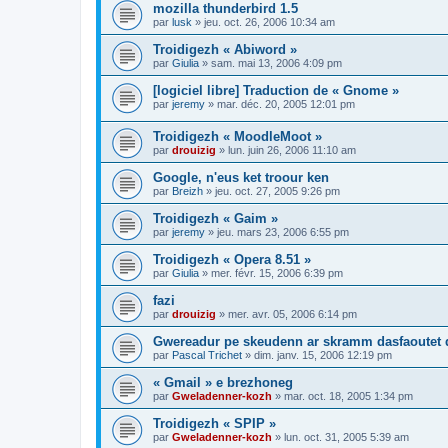
mozilla thunderbird 1.5
par
lusk
»
jeu. oct. 26, 2006 10:34 am
Troidigezh « Abiword »
par
Giulia
»
sam. mai 13, 2006 4:09 pm
[logiciel libre] Traduction de « Gnome »
par
jeremy
»
mar. déc. 20, 2005 12:01 pm
Troidigezh « MoodleMoot »
par
drouizig
»
lun. juin 26, 2006 11:10 am
Google, n'eus ket troour ken
par
Breizh
»
jeu. oct. 27, 2005 9:26 pm
Troidigezh « Gaim »
par
jeremy
»
jeu. mars 23, 2006 6:55 pm
Troidigezh « Opera 8.51 »
par
Giulia
»
mer. févr. 15, 2006 6:39 pm
fazi
par
drouizig
»
mer. avr. 05, 2006 6:14 pm
Gwereadur pe skeudenn ar skramm dasfaoutet
par
Pascal Trichet
»
dim. janv. 15, 2006 12:19 pm
« Gmail » e brezhoneg
par
Gweladenner-kozh
»
mar. oct. 18, 2005 1:34 pm
Troidigezh « SPIP »
par
Gweladenner-kozh
»
lun. oct. 31, 2005 5:39 am