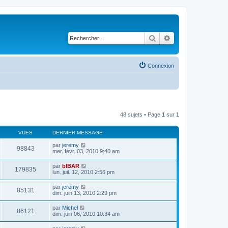
Rechercher
Recherche avancé
Connexion
48 sujets • Page
1
sur
1
VUES
DERNIER MESSAGE
par
jeremy
98843
mer. févr. 03, 2010 9:40 am
par
bIBAR
179835
lun. juil. 12, 2010 2:56 pm
par
jeremy
85131
dim. juin 13, 2010 2:29 pm
par
Michel
86121
dim. juin 06, 2010 10:34 am