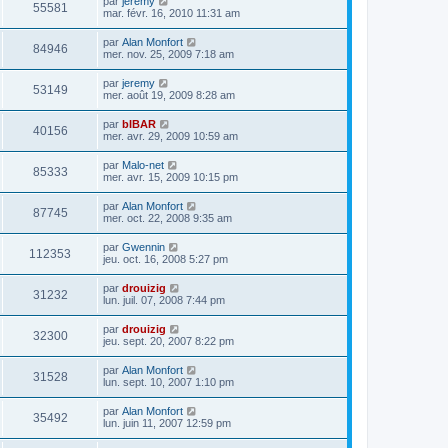
par
jeremy
55581
mar. févr. 16, 2010 11:31 am
par
Alan Monfort
84946
mer. nov. 25, 2009 7:18 am
par
jeremy
53149
mer. août 19, 2009 8:28 am
par
bIBAR
40156
mer. avr. 29, 2009 10:59 am
par
Malo-net
85333
mer. avr. 15, 2009 10:15 pm
par
Alan Monfort
87745
mer. oct. 22, 2008 9:35 am
par
Gwennin
112353
jeu. oct. 16, 2008 5:27 pm
par
drouizig
31232
lun. juil. 07, 2008 7:44 pm
par
drouizig
32300
jeu. sept. 20, 2007 8:22 pm
par
Alan Monfort
31528
lun. sept. 10, 2007 1:10 pm
par
Alan Monfort
35492
lun. juin 11, 2007 12:59 pm