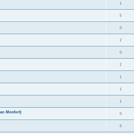
1
5
0
2
0
2
1
1
1
an Monfort)
0
5