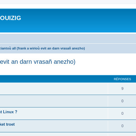
ROUIZIG
iantoù all (frank a wirioù evit an darn vrasañ anezho)
ù evit an darn vrasañ anezho)
cher
cherche avancée
RÉPONSES
9
0
nt Linux ?
0
et troet
0