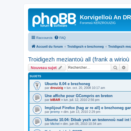
Korvigelloù An D
Foromoù KERZROUIZIG
Raccourcis
FAQ
Accueil du forum
Troidigezh e brezhoneg
Troidigezh mez
Troidigezh meziantoù all (frank a wirio
Recher
Re
Nouveau sujet
SUJETS
Ubuntu 8.04 e brezhoneg
par
drouizig
»
lun. oct. 20, 2008 10:17 am
Une affiche pour GCompris en breton
par
bIBAR
»
lun. juil. 12, 2010 2:56 pm
Implijout Firefox (hag ar re all) e brezhoneg ga
par
jeremy
»
dim. juin 13, 2010 2:29 pm
Ubuntu 10.04: Dibab yezh an testennoù nad int k
par
Michel
»
dim. juin 06, 2010 10:34 am