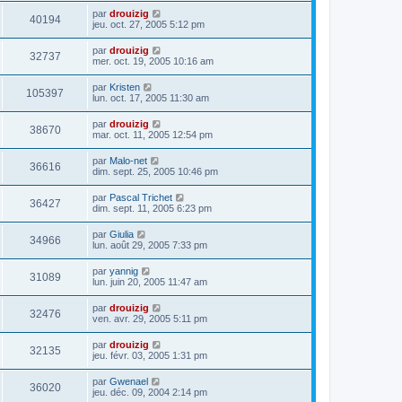
par
drouizig
40194
jeu. oct. 27, 2005 5:12 pm
par
drouizig
32737
mer. oct. 19, 2005 10:16 am
par
Kristen
105397
lun. oct. 17, 2005 11:30 am
par
drouizig
38670
mar. oct. 11, 2005 12:54 pm
par
Malo-net
36616
dim. sept. 25, 2005 10:46 pm
par
Pascal Trichet
36427
dim. sept. 11, 2005 6:23 pm
par
Giulia
34966
lun. août 29, 2005 7:33 pm
par
yannig
31089
lun. juin 20, 2005 11:47 am
par
drouizig
32476
ven. avr. 29, 2005 5:11 pm
par
drouizig
32135
jeu. févr. 03, 2005 1:31 pm
par
Gwenael
36020
jeu. déc. 09, 2004 2:14 pm