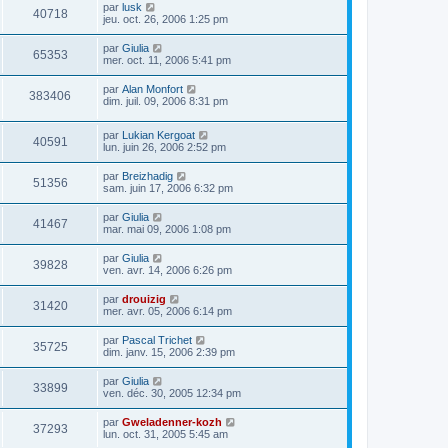
par
lusk
40718
jeu. oct. 26, 2006 1:25 pm
par
Giulia
65353
mer. oct. 11, 2006 5:41 pm
par
Alan Monfort
383406
dim. juil. 09, 2006 8:31 pm
par
Lukian Kergoat
40591
lun. juin 26, 2006 2:52 pm
par
Breizhadig
51356
sam. juin 17, 2006 6:32 pm
par
Giulia
41467
mar. mai 09, 2006 1:08 pm
par
Giulia
39828
ven. avr. 14, 2006 6:26 pm
par
drouizig
31420
mer. avr. 05, 2006 6:14 pm
par
Pascal Trichet
35725
dim. janv. 15, 2006 2:39 pm
par
Giulia
33899
ven. déc. 30, 2005 12:34 pm
par
Gweladenner-kozh
37293
lun. oct. 31, 2005 5:45 am