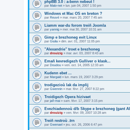
phpBB 3.0 : a-benn nebeut !
par
Malo-net
»
lun. juin 04, 2007 1:50 pm
Windows et Mac OS en breton ?
par
Reuvé
»
mar. mars 20, 2007 7:45 am
Liamm war-du forom treiñ Joomla
par
yannig
»
mer. mai 30, 2007 10:31 am
Gimp e brezhoneg evit Linux
par
Giulia
»
dim. avr. 01, 2007 11:05 pm
"Alexandrie" troet e brezhoneg
par
drouizig
»
mar. avr. 03, 2007 8:43 am
Emañ kevredigezh Gulliver o klask...
par
Doudou
»
ven. oct. 14, 2005 12:33 am
Kudenn ebet ...
par
Margaid
»
lun. mars 19, 2007 3:29 pm
trodigezioù lak da implij
par
Gwennin
»
mar. févr. 27, 2007 8:22 pm
Troidigezh Opera hizivaet
par
jañ-mai
»
sam. févr. 17, 2007 3:15 pm
Evezhiadennoù d/b Skype e brezhoneg (gant Al
par
drouizig
»
ven. févr. 09, 2007 10:28 am
Treiñ restroù .trn
par
Gwenael
»
jeu. oct. 26, 2006 6:47 pm