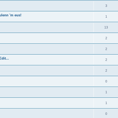
3
ulenn 'm eus!
1
13
2
2
dit...
2
2
0
1
1
0