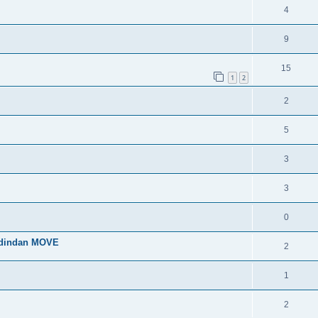
4
9
15
1
2
2
5
3
3
0
 dindan MOVE
2
1
2