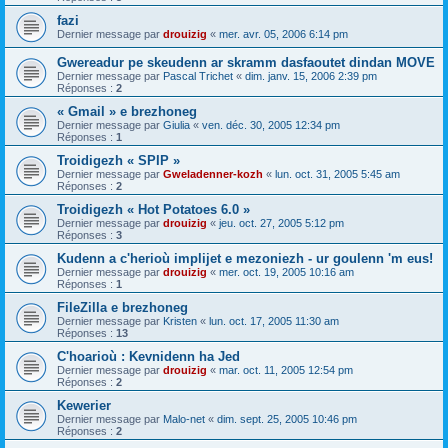
fazi
Dernier message par
drouizig
«
mer. avr. 05, 2006 6:14 pm
Gwereadur pe skeudenn ar skramm dasfaoutet dindan MOVE
Dernier message par
Pascal Trichet
«
dim. janv. 15, 2006 2:39 pm
Réponses :
2
« Gmail » e brezhoneg
Dernier message par
Giulia
«
ven. déc. 30, 2005 12:34 pm
Réponses :
1
Troidigezh « SPIP »
Dernier message par
Gweladenner-kozh
«
lun. oct. 31, 2005 5:45 am
Réponses :
2
Troidigezh « Hot Potatoes 6.0 »
Dernier message par
drouizig
«
jeu. oct. 27, 2005 5:12 pm
Réponses :
3
Kudenn a c'herioù implijet e mezoniezh - ur goulenn 'm eus!
Dernier message par
drouizig
«
mer. oct. 19, 2005 10:16 am
Réponses :
1
FileZilla e brezhoneg
Dernier message par
Kristen
«
lun. oct. 17, 2005 11:30 am
Réponses :
13
C'hoarioù : Kevnidenn ha Jed
Dernier message par
drouizig
«
mar. oct. 11, 2005 12:54 pm
Réponses :
2
Kewerier
Dernier message par
Malo-net
«
dim. sept. 25, 2005 10:46 pm
Réponses :
2