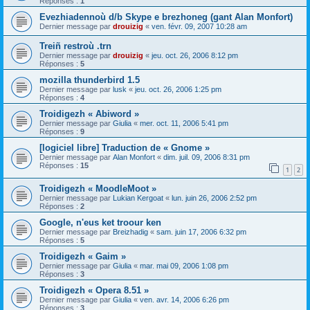
Réponses :
1
Evezhiadennoù d/b Skype e brezhoneg (gant Alan Monfort)
Dernier message par
drouizig
«
ven. févr. 09, 2007 10:28 am
Treiñ restroù .trn
Dernier message par
drouizig
«
jeu. oct. 26, 2006 8:12 pm
Réponses :
5
mozilla thunderbird 1.5
Dernier message par
lusk
«
jeu. oct. 26, 2006 1:25 pm
Réponses :
4
Troidigezh « Abiword »
Dernier message par
Giulia
«
mer. oct. 11, 2006 5:41 pm
Réponses :
9
[logiciel libre] Traduction de « Gnome »
Dernier message par
Alan Monfort
«
dim. juil. 09, 2006 8:31 pm
Réponses :
15
1
2
Troidigezh « MoodleMoot »
Dernier message par
Lukian Kergoat
«
lun. juin 26, 2006 2:52 pm
Réponses :
2
Google, n'eus ket troour ken
Dernier message par
Breizhadig
«
sam. juin 17, 2006 6:32 pm
Réponses :
5
Troidigezh « Gaim »
Dernier message par
Giulia
«
mar. mai 09, 2006 1:08 pm
Réponses :
3
Troidigezh « Opera 8.51 »
Dernier message par
Giulia
«
ven. avr. 14, 2006 6:26 pm
Réponses :
3