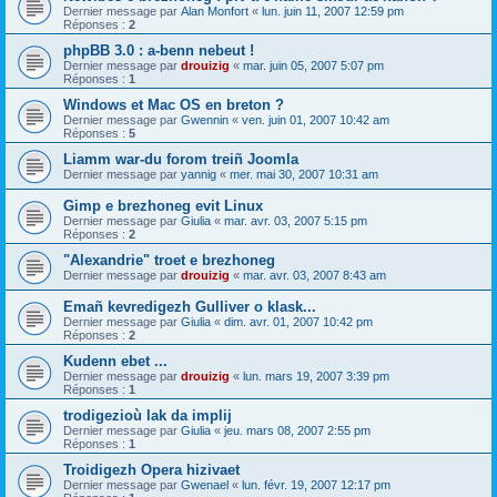
Dernier message par
Alan Monfort
«
lun. juin 11, 2007 12:59 pm
Réponses :
2
phpBB 3.0 : a-benn nebeut !
Dernier message par
drouizig
«
mar. juin 05, 2007 5:07 pm
Réponses :
1
Windows et Mac OS en breton ?
Dernier message par
Gwennin
«
ven. juin 01, 2007 10:42 am
Réponses :
5
Liamm war-du forom treiñ Joomla
Dernier message par
yannig
«
mer. mai 30, 2007 10:31 am
Gimp e brezhoneg evit Linux
Dernier message par
Giulia
«
mar. avr. 03, 2007 5:15 pm
Réponses :
2
"Alexandrie" troet e brezhoneg
Dernier message par
drouizig
«
mar. avr. 03, 2007 8:43 am
Emañ kevredigezh Gulliver o klask...
Dernier message par
Giulia
«
dim. avr. 01, 2007 10:42 pm
Réponses :
2
Kudenn ebet ...
Dernier message par
drouizig
«
lun. mars 19, 2007 3:39 pm
Réponses :
1
trodigezioù lak da implij
Dernier message par
Giulia
«
jeu. mars 08, 2007 2:55 pm
Réponses :
1
Troidigezh Opera hizivaet
Dernier message par
Gwenael
«
lun. févr. 19, 2007 12:17 pm