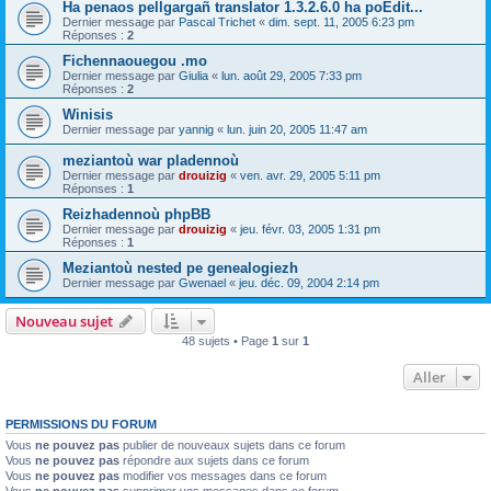
Ha penaos pellgargañ translator 1.3.2.6.0 ha poEdit...
Dernier message par
Pascal Trichet
«
dim. sept. 11, 2005 6:23 pm
Réponses :
2
Fichennaouegou .mo
Dernier message par
Giulia
«
lun. août 29, 2005 7:33 pm
Réponses :
2
Winisis
Dernier message par
yannig
«
lun. juin 20, 2005 11:47 am
meziantoù war pladennoù
Dernier message par
drouizig
«
ven. avr. 29, 2005 5:11 pm
Réponses :
1
Reizhadennoù phpBB
Dernier message par
drouizig
«
jeu. févr. 03, 2005 1:31 pm
Réponses :
1
Meziantoù nested pe genealogiezh
Dernier message par
Gwenael
«
jeu. déc. 09, 2004 2:14 pm
Nouveau sujet
48 sujets • Page
1
sur
1
Aller
PERMISSIONS DU FORUM
Vous
ne pouvez pas
publier de nouveaux sujets dans ce forum
Vous
ne pouvez pas
répondre aux sujets dans ce forum
Vous
ne pouvez pas
modifier vos messages dans ce forum
Vous
ne pouvez pas
supprimer vos messages dans ce forum