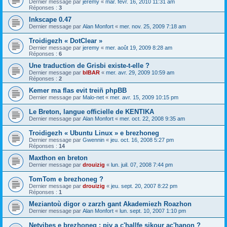
Dernier message par
jeremy
«
mar. févr. 16, 2010 11:31 am
Réponses :
3
Inkscape 0.47
Dernier message par
Alan Monfort
«
mer. nov. 25, 2009 7:18 am
Troidigezh « DotClear »
Dernier message par
jeremy
«
mer. août 19, 2009 8:28 am
Réponses :
6
Une traduction de Grisbi existe-t-elle ?
Dernier message par
bIBAR
«
mer. avr. 29, 2009 10:59 am
Réponses :
2
Kemer ma flas evit treiñ phpBB
Dernier message par
Malo-net
«
mer. avr. 15, 2009 10:15 pm
Le Breton, langue officielle de KENTIKA
Dernier message par
Alan Monfort
«
mer. oct. 22, 2008 9:35 am
Troidigezh « Ubuntu Linux » e brezhoneg
Dernier message par
Gwennin
«
jeu. oct. 16, 2008 5:27 pm
Réponses :
14
Maxthon en breton
Dernier message par
drouizig
«
lun. juil. 07, 2008 7:44 pm
TomTom e brezhoneg ?
Dernier message par
drouizig
«
jeu. sept. 20, 2007 8:22 pm
Réponses :
1
Meziantoù digor o zarzh gant Akademiezh Roazhon
Dernier message par
Alan Monfort
«
lun. sept. 10, 2007 1:10 pm
Netvibes e brezhoneg : piv a c'hallfe sikour ac'hanon ?