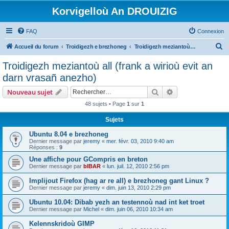
Korvigelloù An DROUIZIG
FAQ
Connexion
R
Accueil du forum
Troidigezh e brezhoneg
Troidigezh meziantoù all (frank a wirioù evit an darn vrasañ anezho)
e
Troidigezh meziantoù all (frank a wirioù evit an
c
darn vrasañ anezho)
h
Rechercher
Recherche avanc
Nouveau sujet
e
48 sujets • Page
1
sur
1
r
Sujets
c
h
Ubuntu 8.04 e brezhoneg
Dernier message par
jeremy
«
mer. févr. 03, 2010 9:40 am
e
Réponses :
9
r
Une affiche pour GCompris en breton
Dernier message par
bIBAR
«
lun. juil. 12, 2010 2:56 pm
Implijout Firefox (hag ar re all) e brezhoneg gant Linux ?
Dernier message par
jeremy
«
dim. juin 13, 2010 2:29 pm
Ubuntu 10.04: Dibab yezh an testennoù nad int ket troet
Dernier message par
Michel
«
dim. juin 06, 2010 10:34 am
Kelennskridoù GIMP